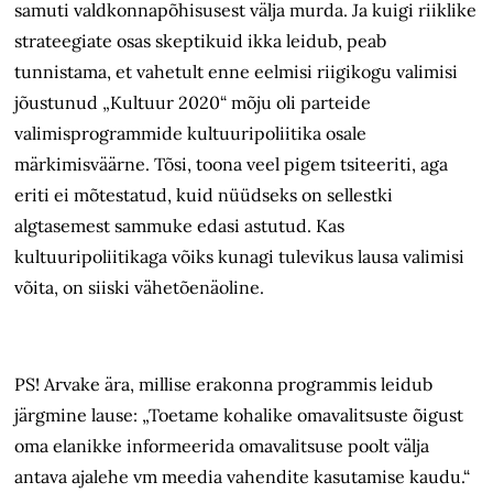
samuti valdkonnapõhisusest välja murda. Ja kuigi riiklike
strateegiate osas skeptikuid ikka leidub, peab
tunnistama, et vahetult enne eelmisi riigikogu valimisi
jõustunud „Kultuur 2020“ mõju oli parteide
valimisprogrammide kultuuripoliitika osale
märkimisväärne. Tõsi, toona veel pigem tsiteeriti, aga
eriti ei mõtestatud, kuid nüüdseks on sellestki
algtasemest sammuke edasi astutud. Kas
kultuuripoliitikaga võiks kunagi tulevikus lausa valimisi
võita, on siiski vähetõenäoline.
PS! Arvake ära, millise erakonna programmis leidub
järgmine lause: „Toetame kohalike omavalitsuste õigust
oma elanikke informeerida omavalitsuse poolt välja
antava ajalehe vm meedia vahendite kasutamise kaudu.“