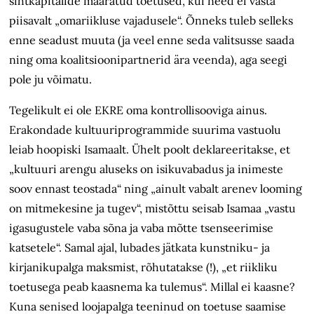
sihtkapitalide määratud toetused, kui need ei vasta
piisavalt „omariikluse vajadusele“. Õnneks tuleb selleks
enne seadust muuta (ja veel enne seda valitsusse saada
ning oma koalitsioonipartnerid ära veenda), aga seegi
pole ju võimatu.
Tegelikult ei ole EKRE oma kontrollisooviga ainus.
Erakondade kultuuriprogrammide suurima vastuolu
leiab hoopiski Isamaalt. Ühelt poolt deklareeritakse, et
„kultuuri arengu aluseks on isikuvabadus ja inimeste
soov ennast teostada“ ning „ainult vabalt arenev looming
on mitmekesine ja tugev“, mistõttu seisab Isamaa „vastu
igasugustele vaba sõna ja vaba mõtte tsenseerimise
katsetele“. Samal ajal, lubades jätkata kunstniku- ja
kirjanikupalga maksmist, rõhutatakse (!), „et riikliku
toetusega peab kaasnema ka tulemus“. Millal ei kaasne?
Kuna senised loojapalga teeninud on toetuse saamise