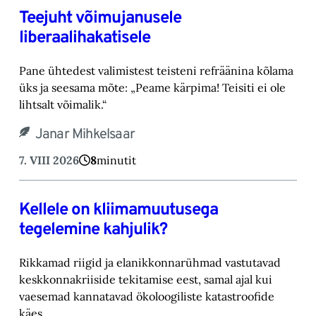
Teejuht võimujanusele
liberaalihakatisele
Pane ühtedest valimistest teisteni refräänina kõlama
üks ja seesama mõte: „Peame kärpima! ‎Teisiti ei ole
lihtsalt võimalik.“‎
Janar Mihkelsaar
7. VIII 2026
8
minutit
Kellele on kliimamuutusega
tegelemine kahjulik?
Rikkamad riigid ja elanikkonnarühmad vastutavad
keskkonnakriiside tekitamise eest, samal ajal kui
vaesemad kannatavad ökoloogiliste katastroofide
käes.