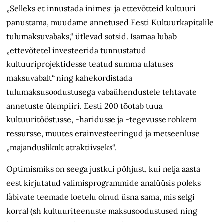
„Selleks et innustada inimesi ja ettevõtteid kultuuri
panustama, muudame annetused Eesti Kultuurkapitalile
tulumaksuvabaks,“ ütlevad sotsid. Isamaa lubab
„ettevõtetel investeerida tunnustatud
kultuuriprojektidesse teatud summa ulatuses
maksuvabalt“ ning kahekordistada
tulumaksusoodustusega vabaühendustele tehtavate
annetuste ülempiiri. Eesti 200 tõotab tuua
kultuuritööstusse, -haridusse ja -tegevusse rohkem
ressursse, muutes erainvesteeringud ja metseenluse
„majanduslikult atraktiivseks“.
Optimismiks on seega justkui põhjust, kui nelja aasta
eest kirjutatud valimisprogrammide analüüsis poleks
läbivate teemade loetelu olnud üsna sama, mis selgi
korral (sh kultuuriteenuste maksusoodustused ning