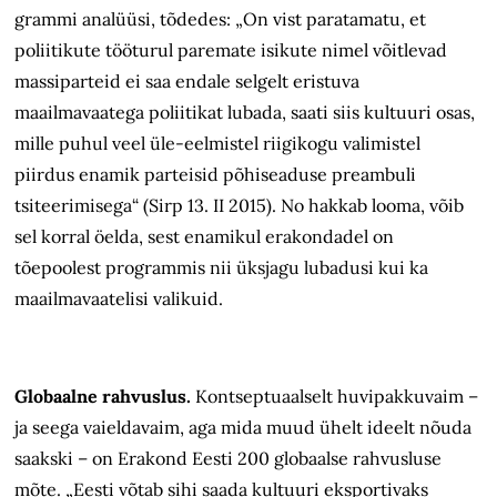
grammi analüüsi, tõdedes: „On vist paratamatu, et
poliitikute tööturul paremate isikute nimel võitlevad
massiparteid ei saa endale selgelt eristuva
maailmavaatega poliitikat lubada, saati siis kultuuri osas,
mille puhul veel üle-eelmistel riigikogu valimistel
piirdus enamik parteisid põhiseaduse preambuli
tsiteerimisega“ (Sirp 13. II 2015). No hakkab looma, võib
sel korral öelda, sest enamikul erakondadel on
tõepoolest programmis nii üksjagu lubadusi kui ka
maailmavaatelisi valikuid.
Globaalne rahvuslus.
Kontseptuaalselt huvipakkuvaim –
ja seega vaieldavaim, aga mida muud ühelt ideelt nõuda
saakski – on Erakond Eesti 200 globaalse rahvusluse
mõte. „Eesti võtab sihi saada kultuuri eksportivaks