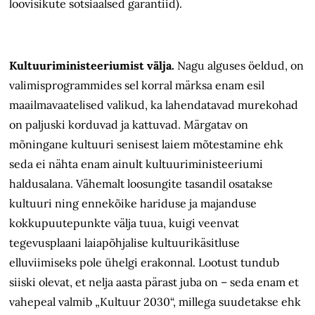
loovisikute sotsiaalsed garantiid).
Kultuuriministeeriumist välja.
Nagu alguses öeldud, on
valimisprogrammides sel korral märksa enam esil
maailmavaatelised valikud, ka lahendatavad murekohad
on paljuski korduvad ja kattuvad. Märgatav on
mõningane kultuuri senisest laiem mõtestamine ehk
seda ei nähta enam ainult kultuuriministeeriumi
haldusalana. Vähemalt loosungite tasandil osatakse
kultuuri ning ennekõike hariduse ja majanduse
kokkupuutepunkte välja tuua, kuigi veenvat
tegevusplaani laiapõhjalise kultuurikäsitluse
elluviimiseks pole ühelgi erakonnal. Lootust tundub
siiski olevat, et nelja aasta pärast juba on – seda enam et
vahepeal valmib „Kultuur 2030“, millega suudetakse ehk