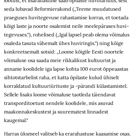
lootust, et lisarahastuse saab õpilaste huviharidus, sest
seda lubavad Reformierakond („Teeme muudatused
praeguses huvitegevuse rahastamise korras, et toetada
kõigi laste ja noorte osalemist neile meelepärases huvi­
tegevuses.“), rohelised („Igal lapsel peab olema võimalus
osaleda tasuta vähemalt ühes huviringis.“) ning kõige
konkreetsemalt sotsid: „Loome kõigile Eesti noortele
võimaluse osa saada meie rikkalikust kultuurist ja
anname koolidele iga lapse kohta 100 eurot õppeaastas
sihtotstarbelist raha, et katta õpilaste kulud ühiselt
korraldatud kultuuriürituste ja -pärandi külastamistel.
Sellele lisaks loome võimaluse taotleda täiendavat
transporditoetust nendele koolidele, mis asuvad
maakonnakeskustest ja suurematest linnadest
kaugemal.“
Harras üksmeel valitseb ka erarahastuse kaasamise osas.