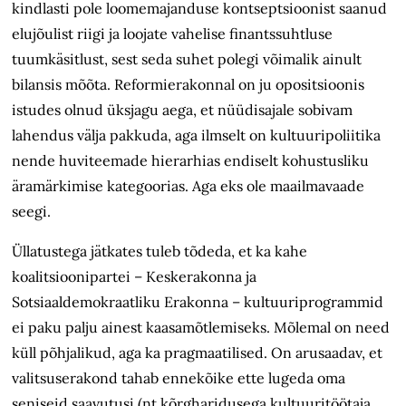
kindlasti pole loomemajanduse kontseptsioonist saanud
elujõulist riigi ja loojate vahelise finantssuhtluse
tuumkäsitlust, sest seda suhet polegi võimalik ainult
bilansis mõõta. Reformierakonnal on ju opositsioonis
istudes olnud üksjagu aega, et nüüdisajale sobivam
lahendus välja pakkuda, aga ilmselt on kultuuripoliitika
nende huviteemade hierarhias endiselt kohustusliku
äramärkimise kategoorias. Aga eks ole maailmavaade
seegi.
Üllatustega jätkates tuleb tõdeda, et ka kahe
koalitsioonipartei – Keskerakonna ja
Sotsiaaldemokraatliku Erakonna – kultuuriprogrammid
ei paku palju ainest kaasamõtlemiseks. Mõlemal on need
küll põhjalikud, aga ka pragmaatilised. On arusaadav, et
valitsuserakond tahab ennekõike ette lugeda oma
seniseid saavutusi (nt kõrgharidusega kultuuritöötaja