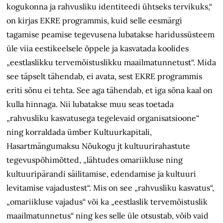
kogukonna ja rahvusliku identiteedi ühtseks tervikuks,“
on kirjas EKRE programmis, kuid selle eesmärgi
tagamise peamise tegevusena lubatakse haridussüsteem
üle viia eestikeelsele õppele ja kasvatada koolides
„eestlaslikku tervemõistuslikku maailmatunnetust“. Mida
see täpselt tähendab, ei avata, sest EKRE programmis
eriti sõnu ei tehta. See aga tähendab, et iga sõna kaal on
kulla hinnaga. Nii lubatakse muu seas toetada
„rahvusliku kasvatusega tegelevaid organisatsioone“
ning korraldada ümber Kultuurkapitali,
Hasartmängumaksu Nõukogu jt kultuurirahastute
tegevuspõhimõtted, „lähtudes omariikluse ning
kultuuripärandi säilitamise, edendamise ja kultuuri
levitamise vajadustest“. Mis on see „rahvusliku kasvatus“,
„omariikluse vajadus“ või ka „eestlaslik tervemõistuslik
maailmatunnetus“ ning kes selle üle otsustab, võib vaid