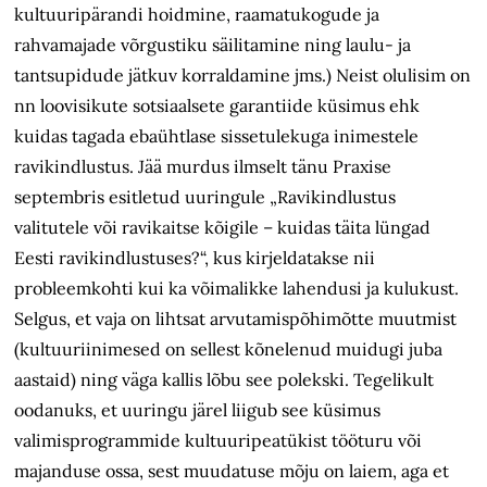
kultuuripärandi hoidmine, raamatukogude ja
rahvamajade võrgustiku säilitamine ning laulu- ja
tantsupidude jätkuv korraldamine jms.) Neist olulisim on
nn loovisikute sotsiaalsete garantiide küsimus ehk
kuidas tagada ebaühtlase sissetulekuga inimestele
ravikindlustus. Jää murdus ilmselt tänu Praxise
septembris esitletud uuringule „Ravikindlustus
valitutele või ravikaitse kõigile – kuidas täita lüngad
Eesti ravikindlustuses?“, kus kirjeldatakse nii
probleemkohti kui ka võimalikke lahendusi ja kulukust.
Selgus, et vaja on lihtsat arvutamispõhimõtte muutmist
(kultuuriinimesed on sellest kõnelenud muidugi juba
aastaid) ning väga kallis lõbu see polekski. Tegelikult
oodanuks, et uuringu järel liigub see küsimus
valimisprogrammide kultuuripeatükist tööturu või
majanduse ossa, sest muudatuse mõju on laiem, aga et