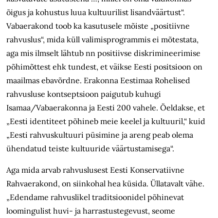
õigus ja kohustus luua kultuurilist lisandväärtust“.
Vabaerakond toob ka kasutusele mõiste „positiivne
rahvuslus“, mida küll valimisprogrammis ei mõtestata,
aga mis ilmselt lähtub nn positiivse diskrimineerimise
põhimõttest ehk tundest, et väikse Eesti positsioon on
maailmas ebavõrdne. Erakonna Eestimaa Rohelised
rahvusluse kontseptsioon paigutub kuhugi
Isamaa/Vabaerakonna ja Eesti 200 vahele. Öeldakse, et
„Eesti identiteet põhineb meie keelel ja kultuuril,“ kuid
„Eesti rahvuskultuuri püsimine ja areng peab olema
ühendatud teiste kultuuride väärtustamisega“.
Aga mida arvab rahvuslusest Eesti Konservatiivne
Rahvaerakond, on siinkohal hea küsida. Üllatavalt vähe.
„Edendame rahvuslikel traditsioonidel põhinevat
loomingulist huvi- ja harrastustegevust, seome