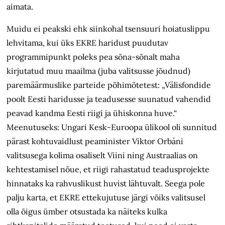
aimata.
Muidu ei peakski ehk siinkohal tsensuuri hoiatuslippu
lehvitama, kui üks EKRE haridust puudutav
programmipunkt poleks pea sõna-sõnalt maha
kirjutatud muu maailma (juba valitsusse jõudnud)
paremäärmuslike parteide põhimõtetest: „Välisfondide
poolt Eesti haridusse ja teadusesse suunatud vahendid
peavad kandma Eesti riigi ja ühiskonna huve.“
Meenutuseks: Ungari Kesk-Euroopa ülikool oli sunnitud
pärast kohtuvaidlust peaminister Viktor Orbáni
valitsusega kolima osaliselt Viini ning Austraalias on
kehtestamisel nõue, et riigi rahastatud teadusprojekte
hinnataks ka rahvuslikust huvist lähtuvalt. Seega pole
palju karta, et EKRE ettekujutuse järgi võiks valitsusel
olla õigus ümber otsustada ka näiteks kulka