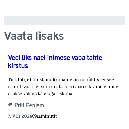
Vaata lisaks
Veel üks nael inimese vaba tahte
kirstus
Tundub, et ühiskondlik maine on nii tähtis, et see
osutub vaata et suurimaks motivaatoriks, ‎mille nimel
ollakse valmis ka eluga riskima.‎
Priit Penjam
7. VIII 2026
11
minutit