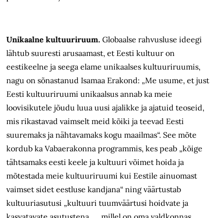
Unikaalne kultuuriruum.
Globaalse rahvusluse ideegi
lähtub suuresti arusaamast, et Eesti kultuur on
eestikeelne ja seega elame unikaalses kultuuriruumis,
nagu on sõnastanud Isamaa Erakond: „Me usume, et just
Eesti kultuuriruumi unikaalsus annab ka meie
loovisikutele jõudu luua uusi ajalikke ja ajatuid teoseid,
mis rikastavad vaimselt meid kõiki ja teevad Eesti
suuremaks ja nähtavamaks kogu maailmas“. See mõte
kordub ka Vabaerakonna programmis, kes peab „kõige
tähtsamaks eesti keele ja kultuuri võimet hoida ja
mõtestada meie kultuuriruumi kui Eestile ainuomast
vaimset sidet eestluse kandjana“ ning väärtustab
kultuuriasutusi „kultuuri tuumväärtusi hoidvate ja
kasvatavate asutustena …, millel on oma valdkonnas