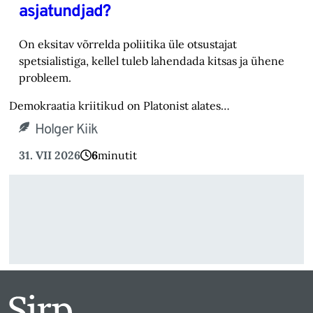
asjatundjad?
On eksitav võrrelda poliitika üle otsustajat
spetsialistiga, kellel tuleb lahendada kitsas ja ühene
probleem.
Demokraatia kriitikud on Platonist alates…
Holger Kiik
31. VII 2026
6
minutit