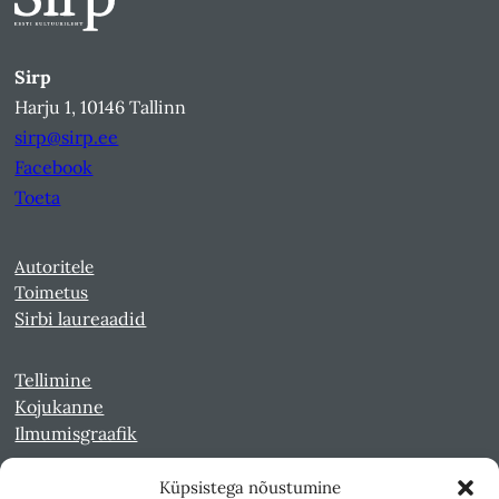
Sirp
Harju 1, 10146 Tallinn
sirp@sirp.ee
Facebook
Toeta
Autoritele
Toimetus
Sirbi laureaadid
Tellimine
Kojukanne
Ilmumisgraafik
Küpsistega nõustumine
Veebiarhiiv