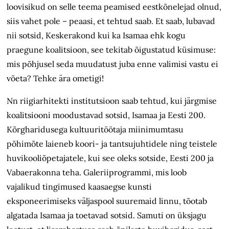
loovisikud on selle teema peamised eestkõnelejad olnud,
siis vahet pole – peaasi, et tehtud saab. Et saab, lubavad
nii sotsid, Keskerakond kui ka Isamaa ehk kogu
praegune koalitsioon, see tekitab õigustatud küsimuse:
mis põhjusel seda muudatust juba enne valimisi vastu ei
võeta? Tehke ära ometigi!
Nn riigiarhitekti institutsioon saab tehtud, kui järgmise
koalitsiooni moodustavad sotsid, Isamaa ja Eesti 200.
Kõrgharidusega kultuuritöötaja miinimumtasu
põhimõte laieneb koori- ja tantsujuhtidele ning teistele
huvikooliõpetajatele, kui see oleks sotside, Eesti 200 ja
Vabaerakonna teha. Galeriiprogrammi, mis loob
vajalikud tingimused kaasaegse kunsti
eksponeerimiseks väljaspool suuremaid linnu, tõotab
algatada Isamaa ja toetavad sotsid. Samuti on üksjagu