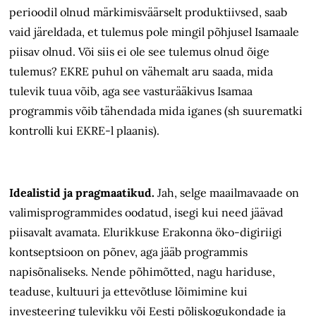
perioodil olnud märkimisväärselt produktiivsed, saab
vaid järeldada, et tulemus pole mingil põhjusel Isamaale
piisav olnud. Või siis ei ole see tulemus olnud õige
tulemus? EKRE puhul on vähemalt aru saada, mida
tulevik tuua võib, aga see vasturääkivus Isamaa
programmis võib tähendada mida iganes (sh suurematki
kontrolli kui EKRE-l plaanis).
Idealistid ja pragmaatikud.
Jah, selge maailmavaade on
valimisprogrammides oodatud, isegi kui need jäävad
piisavalt avamata. Elurikkuse Erakonna öko-digiriigi
kontseptsioon on põnev, aga jääb programmis
napisõnaliseks. Nende põhimõtted, nagu hariduse,
teaduse, kultuuri ja ettevõtluse lõimimine kui
investeering tulevikku või Eesti põliskogukondade ja