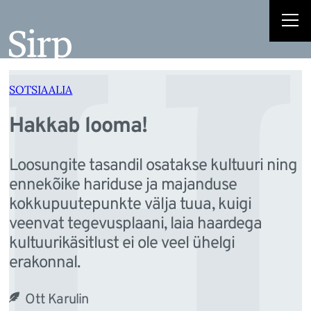
H
Liigu
sisu
juurde
SOTSIAALIA
Hakkab looma!
Loosungite tasandil osatakse kultuuri ning
ennekõike hariduse ja majanduse
kokkupuutepunkte välja tuua, kuigi
veenvat tegevusplaani, laia haardega
kultuurikäsitlust ei ole veel ühelgi
erakonnal.
Ott Karulin