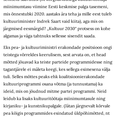
miinimumtasu viimine Eesti keskmise palga tasemeni,
mis õnnestubki 2020. aastaks ära teha ja mille eest tuleb
kultuuriminister Indrek Saart vaid kiita), aga mis on
järgmised eesmärgid? „Kultuur 2030“ protsess on kohe
algamas ja väga tahtnuks sellesse sisendit saada.
Eks pea- ja kultuuriministri erakondade positsioon ongi
teistega võrreldes keerulisem, sest arvata on, et head
mõtted jõuavad ka teiste parteide programmidesse ning
tagantjärele ei mäleta keegi, kes sellega esimesena välja
tuli. Selles mõttes peaks ehk koalitsioonierakondade
kultuuriprogrammi osana võtma (ja tunnustama) ka
ideid, mis on jõudnud mitme partei programmi. Neid
leidub ka lisaks kultuuritöötaja miinimumtasule ning
kirjaniku- ja kunstnikupalgale. (Jätan järgnevalt kõrvale
pea kõigis programmides esindatud üldpõhimõtted, nt