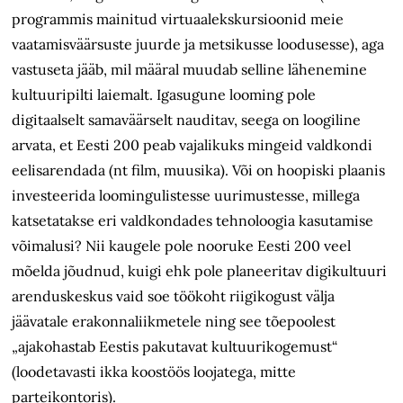
programmis mainitud virtuaalekskursioonid meie
vaatamisväärsuste juurde ja metsikusse loodusesse), aga
vastuseta jääb, mil määral muudab selline lähenemine
kultuuripilti laiemalt. Igasugune looming pole
digitaalselt samaväärselt nauditav, seega on loogiline
arvata, et Eesti 200 peab vajalikuks mingeid valdkondi
eelisarendada (nt film, muusika). Või on hoopiski plaanis
investeerida loomingulistesse uurimustesse, millega
katsetatakse eri valdkondades tehnoloogia kasutamise
võimalusi? Nii kaugele pole nooruke Eesti 200 veel
mõelda jõudnud, kuigi ehk pole planeeritav digikultuuri
arenduskeskus vaid soe töökoht riigikogust välja
jäävatale erakonnaliikmetele ning see tõepoolest
„ajakohastab Eestis pakutavat kultuurikogemust“
(loodetavasti ikka koostöös loojatega, mitte
parteikontoris).