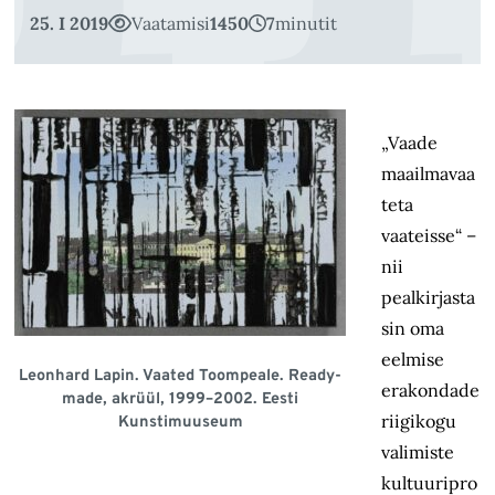
25. I 2019
Vaatamisi
1450
7
minutit
„Vaade
maailmavaa
teta
vaateisse“ –
nii
pealkirjasta
sin oma
eelmise
Leonhard Lapin. Vaated Toompeale. Ready-
erakondade
made, akrüül, 1999–2002. Eesti
riigikogu
Kunstimuuseum
valimiste
kultuuripro