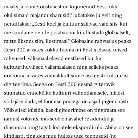
maaks ja loometööstusest on kujunenud Eesti üks
olulisimaid majandusharusid,“ lubatakse julgelt ning
nenditakse: „Eesti keel ja kultuur säilivad vaid siis, kui
me suudame nende positsiooni kindlustada globaalselt,
mitte üksnes siin, Eestimaal.“ Globaalne rahvuslus peaks
Eesti 200 arvates kokku tooma nii Eestis elavad teised
rahvused, välismaal elavad eestlased kui ka
kultuurihuvilised välismaalased ning selleks peaks
erakonna arvates võimalikult suure osa eesti kultuurist
digiteerima. Seega on Eesti 200 eesmärgiteravik
suunatud ennekõike kultuuri vahendamisele, millest
võib järeldada, et loomise poolega on asjad pigem hästi.
Võib siiski küsida, kas digiteerimine on tingimata see
(ainus) võluvits, mis seob omavahel residendid ja
diasporaa ning tagab loojatele eksporditulu. Abiks on see
kindlasti, tingides muu hulgas uusi teenuseid (nt