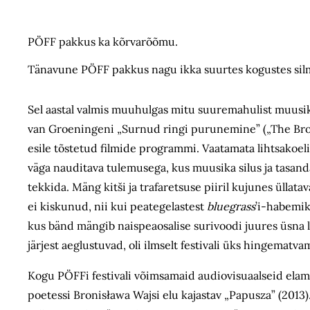
PÖFF pakkus ka kõrvarõõmu.
Tänavune PÖFF pakkus nagu ikka suurtes kogustes silm
Sel aastal valmis muuhulgas mitu suuremahulist muusikafil
van Groeningeni „Surnud ringi purunemine” („The Broke
esile tõstetud filmide programmi. Vaatamata lihtsakoeli
väga nauditava tulemusega, kus muusika silus ja tasand
tekkida. Mäng kitši ja trafaretsuse piiril kujunes üllat
ei kiskunud, nii kui peategelastest
bluegrass
’i-habemiku
kus bänd mängib naispeaosalise surivoodi juures üsna 
järjest aeglustuvad, oli ilmselt festivali üks hingematv
Kogu PÖFFi festivali võimsamaid audiovisuaalseid elamu
poetessi Bronisława Wajsi elu kajastav „Papusza” (2013