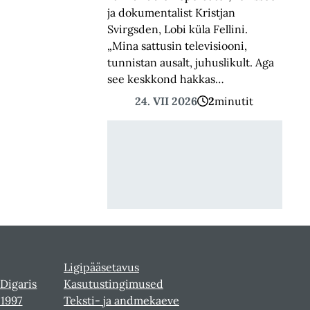
ja dokumentalist Kristjan
Svirgsden, Lobi küla Fellini.
„Mina sattusin televisiooni,
tunnistan ausalt, juhuslikult. Aga
see keskkond hakkas…
24. VII 2026
2
minutit
Ligipääsetavus
 Digaris
Kasutustingimused
-1997
Teksti- ja andmekaeve