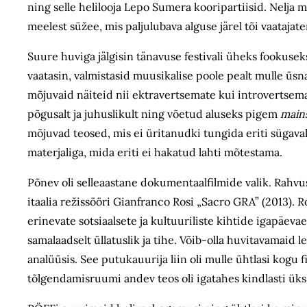
ning selle helilooja Lepo Sumera kooripartiisid. Nelja 
meelest süžee, mis paljulubava alguse järel tõi vaataj
Suure huviga jälgisin tänavuse festivali üheks fookusek
vaatasin, valmistasid muusikalise poole pealt mulle üsn
mõjuvaid näiteid nii ektravertsemate kui introvertsema
põgusalt ja juhuslikult ning võetud aluseks pigem
main
mõjuvad teosed, mis ei üritanudki tungida eriti sügaval
materjaliga, mida eriti ei hakatud lahti mõtestama.
Põnev oli selleaastane dokumentaalfilmide valik. Rahvus
itaalia režissööri Gianfranco Rosi „Sacro GRA” (2013). 
erinevate sotsiaalsete ja kultuuriliste kihtide igapäeva
samalaadselt üllatuslik ja tihe. Võib-olla huvitavamaid l
analüüsis. See putukauurija liin oli mulle ühtlasi kogu 
tõlgendamisruumi andev teos oli igatahes kindlasti üks 