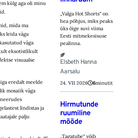
gem külg aga oli minu
id.
„Valga Hot Shorts“ on
hea põhjus, miks peaks
lmid, mida ma
üks õige suvi viima
ks leida väga
Eesti mitmekesisuse
 kasutatud väga
pealinna.
lt eksotistlikult
fektse visuaalse
Elsbeth Hanna
Aarsalu
liga eredalt meelde
24. VII 2026
6
minutit
lik mosaiik väga
moneerudes
Hirmutunde
elastest lindistas ja
ruumiline
aatajale palju
mõõde
„Tagatube“ võib