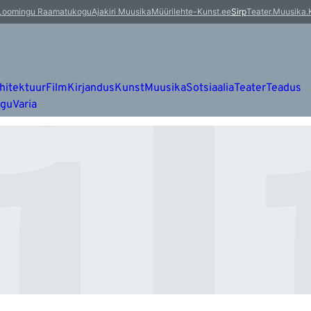
i
Loomingu Raamatukogu
Ajakiri Muusika
Müürileht
e-Kunst.ee
Sirp
Teater.Muusika.
hitektuur
Film
Kirjandus
Kunst
Muusika
Sotsiaalia
Teater
Teadus
ugu
Varia