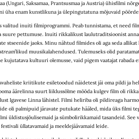
maa (Ungari, Saksamaa, Prantsusmaa ja Austria) ühisfilmi nõr
ateni üha enam kunstlikuna ja ülepingutatuna mõjuvaid pöörde
s valitud inuiti filmiprogrammi. Peab tunnistama, et need fi
a suure pettumuse. Inuiti rikkalikust laulutraditsioonist anna
te stseenide jaoks. Minu nähtud filmides oli aga seda allikat
stream
’likud muusikalahendused. Tulemuseks olid paratamatu
e kujutatava kultuuri olemusse, vaid pigem vaatajat rabada e
vaheliste kriitikute esiletoodud näidetest jäi oma pildi ja he
Rooma äärelinna suurt liiklussõlme mööda kulgev film oli rikka
elust Igavese Linna lähistel. Filmi heliriba oli pildireaga har
eide oli palmipuid järavate putukate hääled, mida üks filmi teg
filmi üldistusjõulisemaid ja sümbolirikkamaid tasandeid. See v
festivali üllatavamaid ja meeldejäävamaid leide.