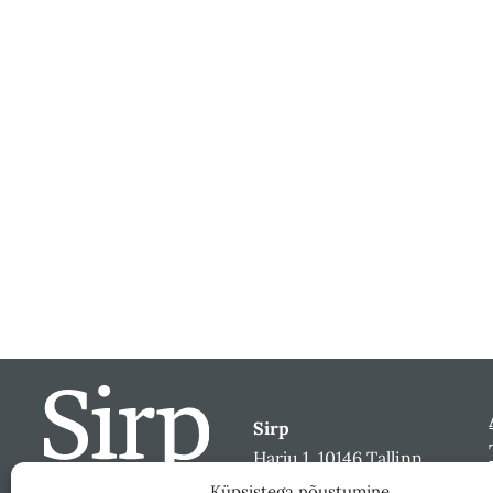
Sirp
Harju 1, 10146 Tallinn
sirp@sirp.ee
Küpsistega nõustumine