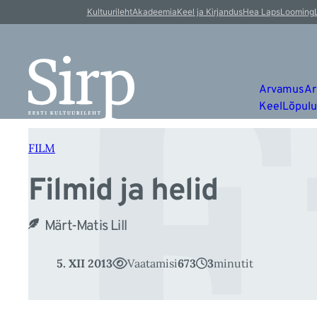
F
Liigu
Kultuurileht
Akadeemia
Keel ja Kirjandus
Hea Laps
Looming
sisu
juurde
Arvamus
Ar
Keel
Lõpul
FILM
Filmid ja helid
Märt-Matis Lill
5. XII 2013
Vaatamisi
673
3
minutit