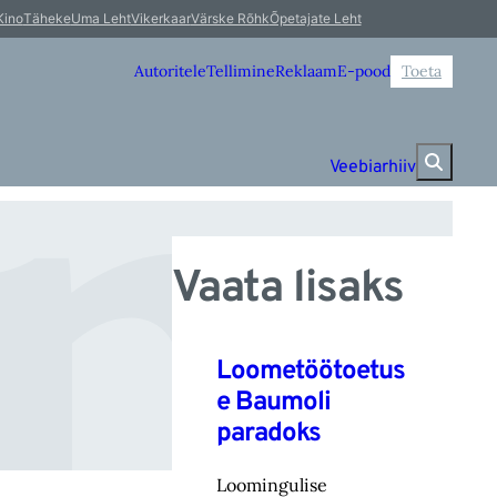
lm
Kino
Täheke
Uma Leht
Vikerkaar
Värske Rõhk
Õpetajate Leht
Autoritele
Tellimine
Reklaam
E-pood
Toeta
Veebiarhiiv
Vaata lisaks
Loometöötoetus
e Baumoli
paradoks
Loomingulise