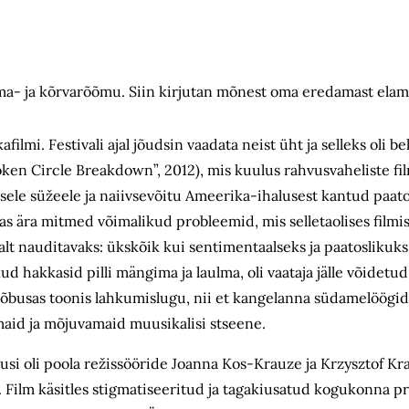
a- ja kõrvarõõmu. Siin kirjutan mõnest oma eredamast elam
mi. Festivali ajal jõudsin vaadata neist üht ja selleks oli bel
n Circle Breakdown”, 2012), mis kuulus rahvusvaheliste film
sele süžeele ja naiivsevõitu Ameerika-ihalusest kantud paato
as ära mitmed võimalikud probleemid, mis selletaolises filmi
avalt nauditavaks: ükskõik kui sentimentaalseks ja paatoslikuk
d hakkasid pilli mängima ja laulma, oli vaataja jälle võidetud
lõbusas toonis lahkumislugu, nii et kangelanna südamelöögid
amaid ja mõjuvamaid muusikalisi stseene.
si oli poola režissööride Joanna Kos-Krauze ja Krzysztof Kr
). Film käsitles stigmatiseeritud ja tagakiusatud kogukonna p