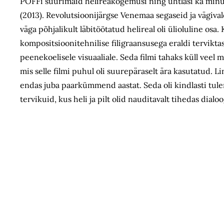
PÖFFi suurimaid helireakogemusi ning ühtlasi ka minu
(2013). Revolutsioonijärgse Venemaa segaseid ja vägival
väga põhjalikult läbitöötatud helireal oli ülioluline osa
kompositsioonitehnilise filigraansusega eraldi terviktas
peenekoelisele visuaaliale. Seda filmi tahaks küll veel m
mis selle filmi puhul oli suurepäraselt ära kasutatud. L
endas juba paarkümmend aastat. Seda oli kindlasti tulem
tervikuid, kus heli ja pilt olid nauditavalt tihedas dialoo