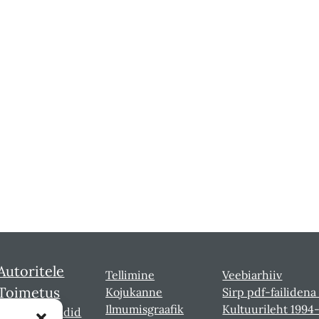
Autoritele
Tellimine
Veebiarhiiv
Toimetus
Kojukanne
Sirp pdf-failidena
Ilmumisgraafik
Kultuurileht 1994
Sirbi laureaadid