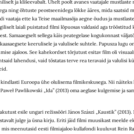
iselt ja klišeevabalt. Ühelt poolt avanes vaatajale mustlaste
ega ning õhtuste peostseenidega lõkke ääres, mida saatsid 
odi vaataja ette ka Teise maailmasõja aegne õudus ja mustlast
liselt laiali puistatud filmi lõpuosas valdasid aga trööstitud
st. Samaaegselt sellega käis peategelase kogukonnast väljat
aasaegsete keerulisele ja valulisele suhtele. Papusza lugu on
mise ajaloos. See kahekordset tõrjutust esitav film oli visuaals
tsaid lahendusi, vaid tõstatas terve rea teravaid ja valulisi kü
eid.
n kindlasti Euroopa ühe olulisema filmikeskusega. Nii näiteks 
Paweł Pawlikowski „Ida” (2013) oma aeglase kulgemise ja sa
kutust esile ungari režissööri János Szászi „Kaustik” (2013). 
tavalt julge ja üsna kirju. Eriti jäid filmi muusikast meelde 
d, mis meenutasid eesti filmiajaloo kullafondi kuuluvat Rein 