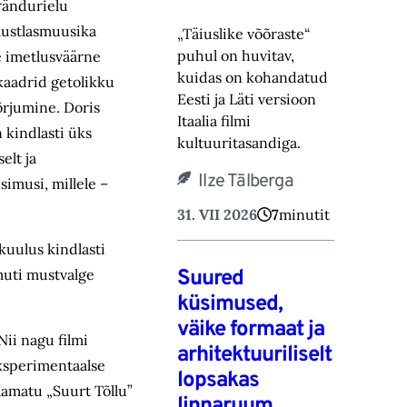
 rändurielu
mustlasmuusika
„Täiuslike võõraste“
puhul on huvitav,
e imetlusväärne
kuidas on kohandatud
 kaadrid getolikku
Eesti ja Läti versioon
õrjumine. Doris
Itaalia filmi
 kindlasti üks
kultuuritasandiga.
elt ja
Ilze Tālberga
simusi, millele –
31. VII 2026
7
minutit
kuulus kindlasti
Suured
muti mustvalge
küsimused,
väike formaat ja
Nii nagu filmi
arhitektuuriliselt
eksperimentaalse
lopsakas
Raamatu „Suurt Tõllu”
linnaruum