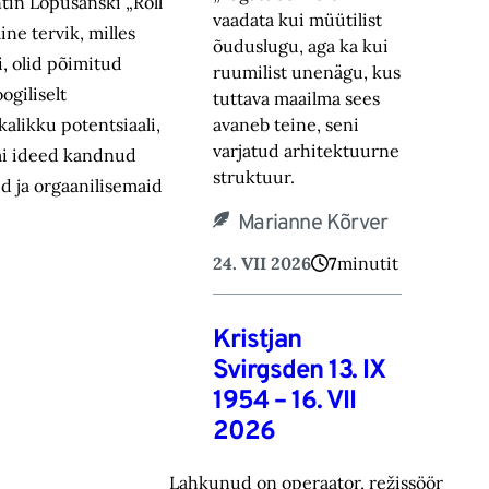
tin Lopušanski „Roll”
vaadata kui müütilist
ne tervik, milles
õuduslugu, aga ka kui
i, olid põimitud
ruumilist unenägu, kus
ogiliselt
tuttava maailma sees
kalikku potentsiaali,
avaneb teine, seni
varjatud arhitektuurne
ilmi ideed kandnud
struktuur.
id ja orgaanilisemaid
Marianne Kõrver
24. VII 2026
7
minutit
Kristjan
Svirgsden 13. IX
1954 – 16. VII
2026
Lahkunud on operaator, režissöör