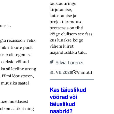
taustauuringu,
kirjutamise,
katsetamise ja
projektiarenduse
usest.
protsessis on tihti
kõige olulisem see faas,
kus luuakse kõige
gia režissööri Felix
vähem kiiret
ikriitikute poolt
majanduslikku tulu.
sele oli tegemist
s oleksid võinud
Silvia Lorenzi
s ka süžeeline areng
31. VII 2026
7
minutit
. Filmi lõpustseen,
 muusika saatel
Kas täiuslikud
võõrad või
auze mustlasest
täiuslikud
roblemaatikat ning
naabrid?