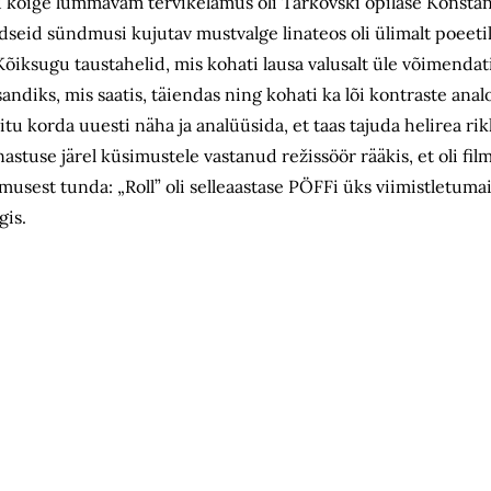
 kõige lummavam tervikelamus oli Tarkovski õpilase Konstan
dseid sündmusi kujutav mustvalge linateos oli ülimalt poeetili
. Kõiksugu taustahelid, mis kohati lausa valusalt üle võimendat
andiks, mis saatis, täiendas ning kohati ka lõi kontraste analo
itu korda uuesti näha ja analüüsida, et taas tajuda helirea rik
inastuse järel küsimustele vastanud režissöör rääkis, et oli f
usest tunda: „Roll” oli selleaastase PÖFFi üks viimistletuma
gis.