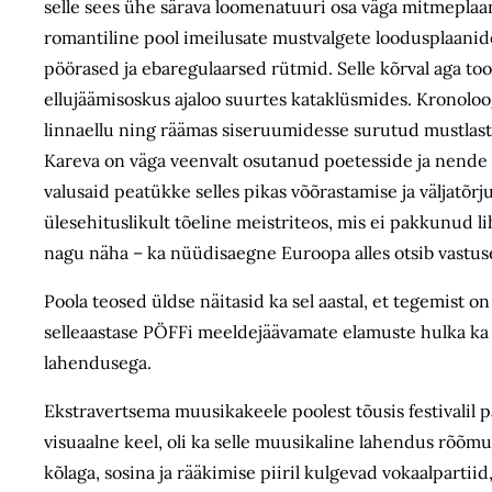
selle sees ühe särava loomenatuuri osa väga mitmeplaanil
romantiline pool imeilusate mustvalgete loodusplaanid
pöörased ja ebaregulaarsed rütmid. Selle kõrval aga to
ellujäämisoskus ajaloo suurtes kataklüsmides. Kronoloogi
linnaellu ning räämas siseruumidesse surutud mustlaste
Kareva on väga veenvalt osutanud poetesside ja nende k
valusaid peatükke selles pikas võõrastamise ja väljatõrju
ülesehituslikult tõeline meistriteos, mis ei pakkunud lih
nagu näha – ka nüüdisaegne Euroopa alles otsib vastus
Poola teosed üldse näitasid ka sel aastal, et tegemist o
selleaastase PÖFFi meeldejäävamate elamuste hulka ka 
lahendusega.
Ekstravertsema muusikakeele poolest tõusis festivalil pa
visuaalne keel, oli ka selle muusikaline lahendus rõõmus
kõlaga, sosina ja rääkimise piiril kulgevad vokaalpartii