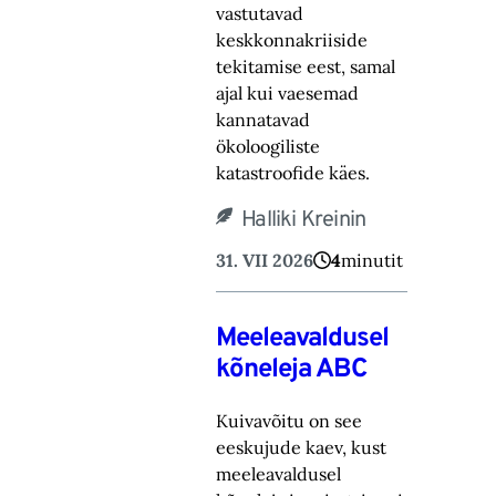
vastutavad
keskkonnakriiside
tekitamise eest, samal
ajal kui vaesemad
kannatavad
ökoloogiliste
katastroofide käes.
Halliki Kreinin
31. VII 2026
4
minutit
Meeleavaldusel
kõneleja ABC
Kuivavõitu on see
eeskujude kaev, kust
meeleavaldusel