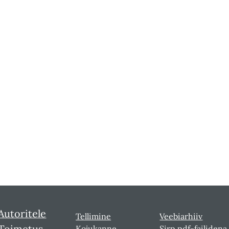
Autoritele
Tellimine
Veebiarhiiv
Toimetus
Kojukanne
Sirp pdf-failidena