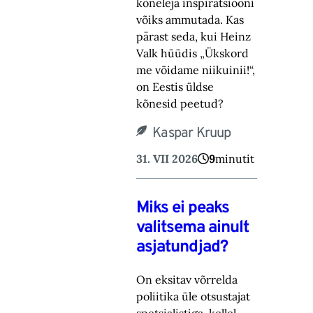
kõneleja inspiratsiooni
võiks ammutada. Kas
pärast seda, kui Heinz
Valk hüüdis „Ükskord
me võidame niikuinii!“,
on Eestis üldse
kõnesid peetud?
Kaspar Kruup
31. VII 2026
9
minutit
Miks ei peaks
valitsema ainult
asjatundjad?
On eksitav võrrelda
poliitika üle otsustajat