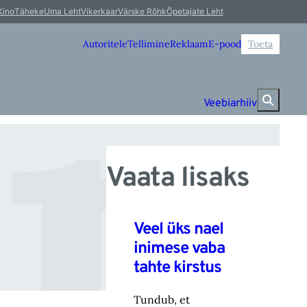
im
Kino
Täheke
Uma Leht
Vikerkaar
Värske Rõhk
Õpetajate Leht
Autoritele
Tellimine
Reklaam
E-pood
Toeta
Veebiarhiiv
Vaata lisaks
Veel üks nael
inimese vaba
tahte kirstus
Tundub, et