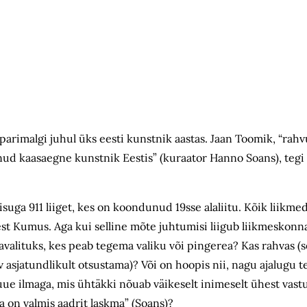
arimalgi juhul üks eesti kunstnik aastas. Jaan Toomik, “rahv
ud kaasaegne kunstnik Eestis” (kuraator Hanno Soans), tegi 7
uga 911 liiget, kes on koondunud 19sse alaliitu. Kõik liikmed
est Kumus. Aga kui selline mõte juhtumisi liigub liikmeskonn
ljavalituks, kes peab tegema valiku või pingerea? Kas rahvas 
v asjatundlikult otsustama)? Või on hoopis nii, nagu ajalugu
ue ilmaga, mis ühtäkki nõuab väikeselt inimeselt ühest vastust
ta on valmis aadrit laskma” (Soans)?