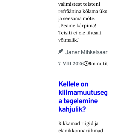
valimistest teisteni
refräänina kõlama üks
ja seesama mõte:
„Peame kärpima!
‎Teisiti ei ole lihtsalt
võimalik.“‎
Janar Mihkelsaar
7. VIII 2026
8
minutit
Kellele on
kliimamuutuseg
a tegelemine
kahjulik?
Rikkamad riigid ja
elanikkonnarühmad