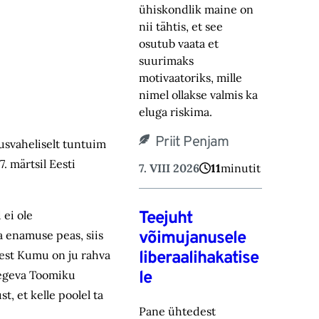
ühiskondlik maine on
nii tähtis, et see
osutub vaata et
suurimaks
motivaatoriks, ‎mille
nimel ollakse valmis ka
eluga riskima.‎
Priit Penjam
usvaheliselt tuntuim
. märtsil Eesti
7. VIII 2026
11
minutit
Teejuht
 ei ole
võimujanusele
a enamuse peas, siis
liberaalihakatise
(sest Kumu on ju rahva
le
 tegeva Toomiku
, et kelle poolel ta
Pane ühtedest