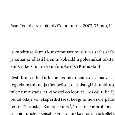
Jaan Toomik. Armulaud/Communion. 2007. 35 mm, 12’’.
Isikunäituse Kumu kunstimuuseumi suures saalis saab p
ja samas kindlasti ka enim kohalikku poleemikat tekitan
kunstnike suurte isikunäituste otsa Kumus lahti.
Eesti Kunstnike Liidul on Toomiku näituse avapäeva seis
tegevkunstnikud ja tõenäoliselt ei unistagi isikunäitus
tuleb tunnistada, et vähestel on lootust. Kes osutub vä
pühakoda)? Või eksperdid (sest keegi teine ei ole päde
teoses “Jutlustaja San Antoniost”, “mis resoneerub hea u
siis õigupoolest seisab, keda ta hukka mõistab ja kellel 