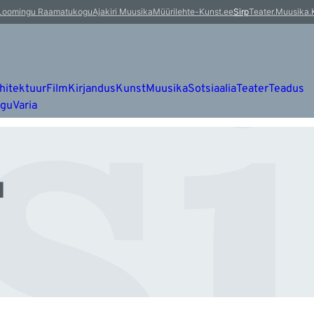
s
Loomingu Raamatukogu
Ajakiri Muusika
Müürileht
e-Kunst.ee
Sirp
Teater.Muusika.
hitektuur
Film
Kirjandus
Kunst
Muusika
Sotsiaalia
Teater
Teadus
ugu
Varia
u