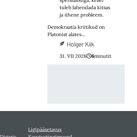
spetsialistiga, kellel
tuleb lahendada kitsas
ja ühene probleem.
Demokraatia kriitikud on
Platonist alates…
Holger Kiik
31. VII 2026
6
minutit
Ligipääsetavus
 Digaris
Kasutustingimused