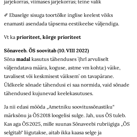
järjekorras, viimases järjekorras; teine valik
✐
Ebaselge sisuga toortõlke inglise keelest võiks
enamasti asendada täpsema eestikeelse väljendiga.
Vt ka
prioriteet, kõrge prioriteet
Sõnaveeb. ÕS soovitab (10. VIII 2022)
Sõna
madal
kasutus tähenduses ’(hrl arvuliselt
väljendatava määra, koguse, astme vm kohta:) väike,
tavalisest või keskmisest väiksem’ on tavapärane.
Üldkeele sõnade tähendusi ei saa normida, vaid sõnade
tähendused kujunevad keelekasutuses.
Ja nii edasi mööda „Ametniku soovitussõnastiku“
märksõnu ja ÕS 2018 loogelisi sulge. Jah, uus ÕS tuleb.
Kas aga ÕS 2025, mille suunas Sõnaveebi rubriigiga „ÕS
selgitab“ liigutakse, aitab ikka kaasa selge ja