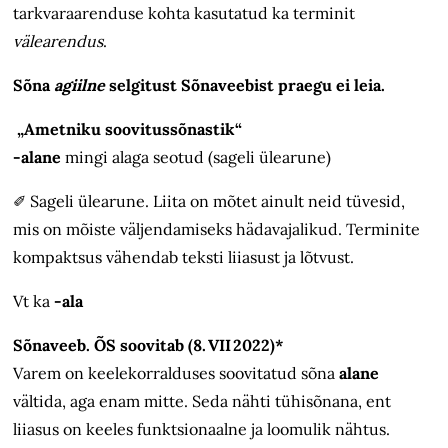
tarkvaraarenduse kohta kasutatud ka terminit
välearendus
.
Sõna
agiilne
selgitust Sõnaveebist praegu ei leia.
„Ametniku soovitussõnastik“
-alane
mingi alaga seotud (sageli ülearune)
✐
Sageli ülearune. Liita on mõtet ainult neid tüvesid,
mis on mõiste väljendamiseks hädavajalikud. Terminite
kompaktsus vähendab teksti liiasust ja lõtvust.
Vt ka
-ala
Sõnaveeb. ÕS soovitab (8. VII 2022)*
Varem on keelekorralduses soovitatud sõna
alane
vältida, aga enam mitte. Seda nähti tühisõnana, ent
liiasus on keeles funktsionaalne ja loomulik nähtus.