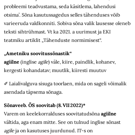
probleemi teadvustama, seda käsitlema, lahendusi
otsima’. Sõna kasutussagedus selles tähenduses võib
varieeruda valdkonniti. Sobiva sõna valik lausesse oleneb
teksti sihtrühmast. Vt ka 2021. a uurimust ja EKI
teatmiku artiklit „Tähenduste normimisest“.
„Ametniku soovitussõnastik“
agiilne
(inglise
agile
) väle, kiire, paindlik, kohanev,
kergesti kohandatav; muutlik, kiiresti muutuv
✐
Laialivalguva sisuga toorlaen, mida on sageli võimalik
asendada täpsema sõnaga.
Sõnaveeb. ÕS soovitab (8. VII 2022)*
Varem on keelekorralduses soovitatudsõna
agiilne
vältida, aga enam mitte. See on tulnud inglise sõnast
agile
ja on kasutuses juurdunud. IT-s on