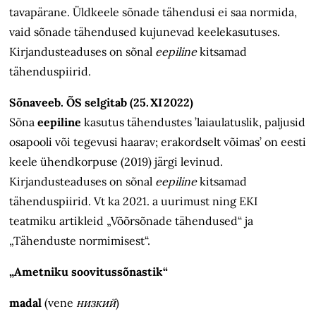
tavapärane. Üldkeele sõnade tähendusi ei saa normida,
vaid sõnade tähendused kujunevad keelekasutuses.
Kirjandusteaduses on sõnal
eepiline
kitsamad
tähenduspiirid.
Sõnaveeb. ÕS selgitab (25. XI 2022)
Sõna
eepiline
kasutus tähendustes ’laiaulatuslik, paljusid
osapooli või tegevusi haarav; erakordselt võimas’ on eesti
keele ühendkorpuse (2019) järgi levinud.
Kirjandusteaduses on sõnal
eepiline
kitsamad
tähenduspiirid. Vt ka 2021. a uurimust ning EKI
teatmiku artikleid „Võõrsõnade tähendused“ ja
„Tähenduste normimisest“.
„Ametniku soovitussõnastik“
madal
(vene
низкий
)