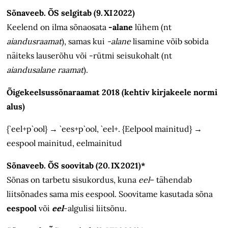
Sõnaveeb. ÕS selgitab (9. XI 2022)
Keelend on ilma sõnaosata
-alane
lühem (nt
aiandusraamat
), samas kui
-alane
lisamine võib sobida
näiteks lauserõhu või -rütmi seisukohalt (nt
aiandusalane raamat
).
Õigekeelsussõnaraamat 2018 (kehtiv kirjakeele normi
alus)
{`eel+p`ool} → `ees+p`ool, `eel+. {Eelpool mainitud} →
eespool mainitud, eelmainitud
Sõnaveeb. ÕS soovitab (20. IX 2021)*
Sõnas on tarbetu sisukordus, kuna
eel
– tähendab
liitsõnades sama mis eespool. Soovitame kasutada sõna
eespool
või
eel
-algulisi liitsõnu.