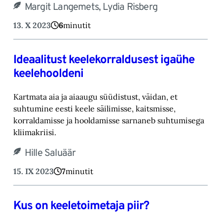
Margit Langemets, Lydia Risberg
13. X 2023
6
minutit
Ideaalitust keelekorraldusest igaühe
keelehooldeni
Kartmata aia ja aiaaugu süüdistust, väidan, et
suhtumine eesti keele säilimisse, kaitsmisse,
korraldamisse ja hooldamisse sarnaneb suhtumisega
kliimakriisi.
Hille Saluäär
15. IX 2023
7
minutit
Kus on keeletoimetaja piir?