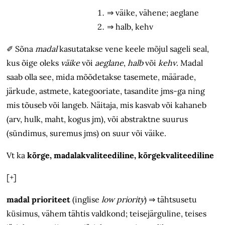
⇒
väike, vähene; aeglane
⇒
halb, kehv
✐
Sõna
madal
kasutatakse vene keele mõjul sageli seal,
kus õige oleks
väike
või
aeglane
,
halb
või
kehv
. Madal
saab olla see, mida mõõdetakse tasemete, määrade,
järkude, astmete, kategooriate, tasandite jms-ga ning
mis tõuseb või langeb. Näitaja, mis kasvab või kahaneb
(arv, hulk, maht, kogus jm), või abstraktne suurus
(sündimus, suremus jms) on suur või väike.
Vt ka
kõrge, madalakvaliteediline, kõrgekvaliteediline
[+]
madal prioriteet
(inglise
low priority
)
⇒
tähtsusetu
küsimus, vähem tähtis valdkond; teisejärguline, teises