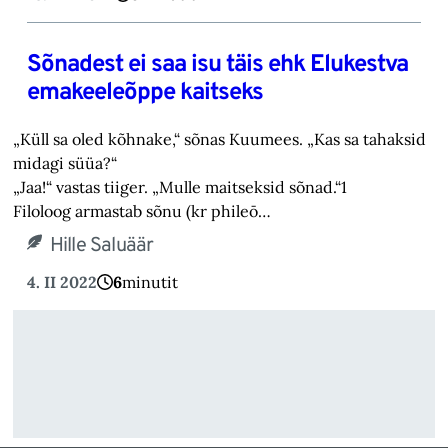
Sõnadest ei saa isu täis ehk Elukestva
emakeeleõppe kaitseks
„Küll sa oled kõhnake,“ sõnas Kuumees. „Kas sa tahaksid
midagi süüa?“
„Jaa!“ vastas tiiger. „Mulle maitseksid sõnad.“1
Filoloog armastab sõnu (kr phileō…
Hille Saluäär
4. II 2022
6
minutit