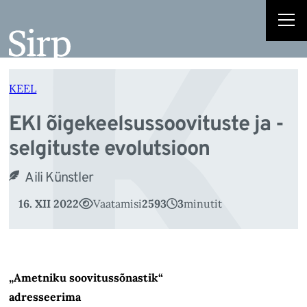
K
Liigu
sisu
juurde
KEEL
EKI õigekeelsussoovituste ja -
selgituste evolutsioon
Aili Künstler
16. XII 2022
Vaatamisi
2593
3
minutit
„Ametniku soovitussõnastik“
adresseerima