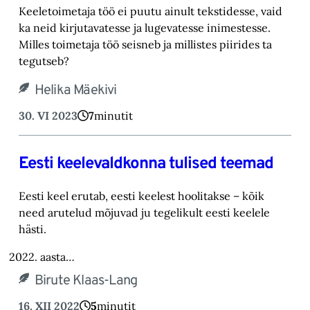
Keeletoimetaja töö ei puutu ainult tekstidesse, vaid
ka neid kirjutavatesse ja lugevatesse inimestesse.
Milles toimetaja töö seisneb ja millistes piirides ta
tegutseb?
Helika Mäekivi
30. VI 2023
7
minutit
Eesti keelevaldkonna tulised teemad
Eesti keel erutab, eesti keelest hoolitakse – kõik
need arutelud mõjuvad ju tegelikult eesti keelele
hästi.
2022. aasta…
Birute Klaas-Lang
16. XII 2022
5
minutit