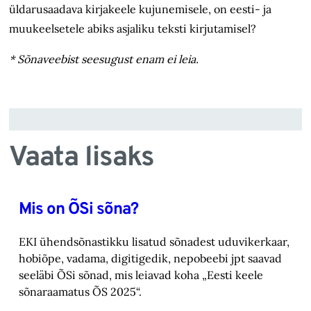
üldarusaadava kirjakeele kujunemisele, on eesti- ja
muukeelsetele abiks asjaliku teksti kirjutamisel?
* Sõnaveebist seesugust enam ei leia.
Vaata lisaks
Mis on ÕSi sõna?
EKI ühendsõnastikku lisatud sõnadest uduvikerkaar,
hobiõpe, vadama, digitigedik, nepobeebi jpt saavad
seeläbi ÕSi sõnad, mis leiavad koha „Eesti keele
sõnaraamatus ÕS 2025“.