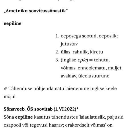
„Ametniku soovitussõnastik“
eepiline
eeposega seotud, eeposlik;
jutustav
üllas-rahulik, kiretu
(inglise
epic
) ⇒ tohutu,
võimas, enneolematu, muljet
avaldav, üleelusuurune
✐ Tähenduse põhjendamatu laienemine inglise keele
mõjul.
Sõnaveeb. ÕS soovitab (1. VI 2022)*
Sõna
eepiline
kasutus tähendustes ’laiaulatuslik, paljusid
osapooli või tegevusi haarav; erakordselt võimas’ on