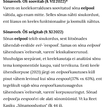
Sõnaveeb. ÕS soovitab (8. VII 2022)*
Varem on keelekorralduses soovitatud sõna
eelpool
vältida, aga enam mitte. Selles sõnas nähti sisukordust,
ent liiasus on keeles funktsionaalne ja loomulik nähtus.
Sõnaveeb. ÕS selgitab (9. XI 2022)
Sõnas
eelpool
tekib sisukordus, sest liitsõnades
tähendab eesliide
eel-
’eespool’. Samas on sõna
eelpool
tähenduses ’eelnevalt, varem’ leksikaliseerunud.
Muuhulgas seepärast, et keelekasutaja ei analüüsi sõnu
tema komponentide kaupa, vaid tervikuna. Eesti keele
ühendkorpuse (2021) järgi on
eelpool
kasutuses küll
pisut vähem levinud kui sõna
eespool
(37%
vs.
63%), ent
tegelikult vajab sõna
eespool
kasutussagedus
tähenduses ’eelnevalt, varem’ korpusuuringut. Sõnad
eelpool
ja
eespool
ei ole alati sünonüümid. Vt ka Reet
Kasiku „Sõnamoodustus“ (lk 44 jj).