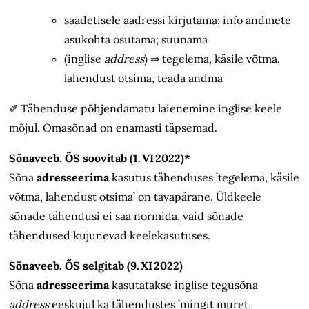
saadetisele aadressi kirjutama; info andmete
asukohta osutama; suunama
(inglise
address
)
⇒
tegelema, käsile võtma,
lahendust otsima, teada andma
✐
Tähenduse põhjendamatu laienemine inglise keele
mõjul. Omasõnad on enamasti täpsemad.
Sõnaveeb. ÕS soovitab (1. VI 2022)*
Sõna
adresseerima
kasutus tähenduses ’tegelema, käsile
võtma, lahendust otsima’ on tavapärane. Üldkeele
sõnade tähendusi ei saa normida, vaid sõnade
tähendused kujunevad keelekasutuses.
Sõnaveeb. ÕS selgitab (9. XI 2022)
Sõna
adresseerima
kasutatakse inglise tegusõna
address
eeskujul ka tähendustes ’mingit muret,