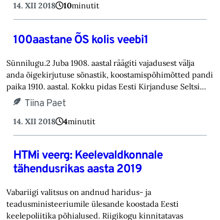
14. XII 2018
10
minutit
100aastane ÕS kolis veebi1
Sünnilugu.2 Juba 1908. aastal räägiti vajadusest välja
anda õigekirjutuse sõnastik, koostamispõhimõtted pandi
paika 1910. aastal. Kokku pidas Eesti Kirjanduse Seltsi…
Tiina Paet
14. XII 2018
4
minutit
HTMi veerg: Keelevaldkonnale
tähendusrikas aasta 2019
Vabariigi valitsus on andnud haridus- ja
teadusministeeriumile ülesande koostada Eesti
keelepoliitika põhialused. Riigikogu kinnitatavas