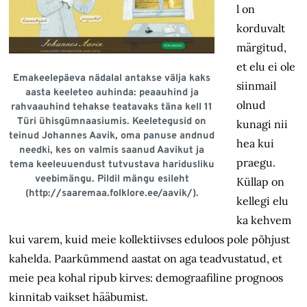
l on
korduvalt
märgitud,
et elu ei ole
Emakeelepäeva nädalal antakse välja kaks
siinmail
aasta keeleteo auhinda: peaauhind ja
olnud
rahvaauhind tehakse teatavaks täna kell 11
Türi ühisgümnaasiumis. Keeletegusid on
kunagi nii
teinud Johannes Aavik, oma panuse andnud
hea kui
needki, kes on valmis saanud Aavikut ja
praegu.
tema keeleuuendust tutvustava haridusliku
veebimängu. Pildil mängu esileht
Küllap on
(http://saaremaa.folklore.ee/aavik/).
kellegi elu
ka kehvem
kui varem, kuid meie kollektiivses eduloos pole põhjust
kahelda. Paarkümmend aastat on aga teadvustatud, et
meie pea kohal ripub kirves: demograafiline prognoos
kinnitab vaikset hääbumist.