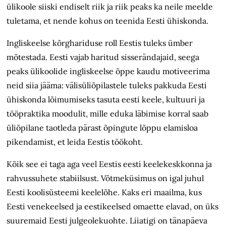
ülikoole siiski endiselt riik ja riik peaks ka neile meelde
tuletama, et nende kohus on teenida Eesti ühiskonda.
Ingliskeelse kõrghariduse roll Eestis tuleks ümber
mõtestada. Eesti vajab haritud sisserändajaid, seega
peaks ülikoolide ingliskeelse õppe kaudu motiveerima
neid siia jääma: välisüliõpilastele tuleks pakkuda Eesti
ühiskonda lõimumiseks tasuta eesti keele, kultuuri ja
tööpraktika moodulit, mille eduka läbimise korral saab
üliõpilane taotleda pärast õpingute lõppu elamisloa
pikendamist, et leida Eestis töökoht.
Kõik see ei taga aga veel Eestis eesti keelekeskkonna ja
rahvussuhete stabiilsust. Võtmeküsimus on igal juhul
Eesti koolisüsteemi keelelõhe. Kaks eri maailma, kus
Eesti venekeelsed ja eestikeelsed omaette elavad, on üks
suuremaid Eesti julgeolekuohte. Liiatigi on tänapäeva