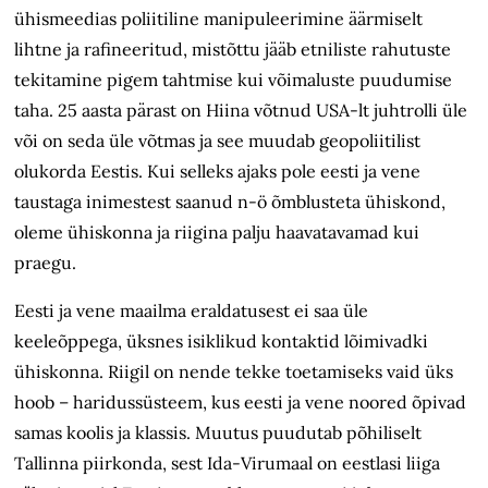
ühismeedias poliitiline manipuleerimine äärmiselt
lihtne ja rafineeritud, mistõttu jääb etniliste rahutuste
tekitamine pigem tahtmise kui võimaluste puudumise
taha. 25 aasta pärast on Hiina võtnud USA-lt juhtrolli üle
või on seda üle võtmas ja see muudab geopoliitilist
olukorda Eestis. Kui selleks ajaks pole eesti ja vene
taustaga inimestest saanud n-ö õmblusteta ühiskond,
oleme ühiskonna ja riigina palju haavatavamad kui
praegu.
Eesti ja vene maailma eraldatusest ei saa üle
keeleõppega, üksnes isiklikud kontaktid lõimivadki
ühiskonna. Riigil on nende tekke toetamiseks vaid üks
hoob – haridussüsteem, kus eesti ja vene noored õpivad
samas koolis ja klassis. Muutus puudutab põhiliselt
Tallinna piirkonda, sest Ida-Virumaal on eestlasi liiga