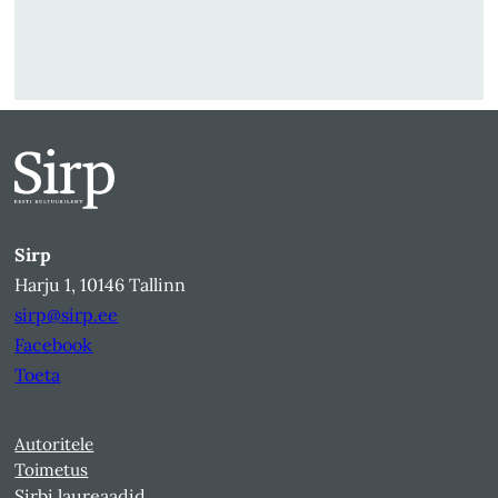
Sirp
Harju 1, 10146 Tallinn
sirp@sirp.ee
Facebook
Toeta
Autoritele
Toimetus
Sirbi laureaadid