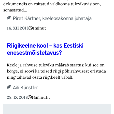
dokumendis on esitatud valdkonna tulevikuvisioon,
sõnastatud…
Piret Kärtner, keeleosakonna juhataja
14. XII 2018
1
minut
Riigikeelne kool – kas Eestiski
enesestmõistetavus?
Keele ja rahvuse tuleviku määrab staatus: kui see on
kõrge, ei soovi ka teised riigi põhirahvusest eristuda
ning tahavad osata riigikeelt vabalt.
Aili Künstler
28. IX 2018
14
minutit