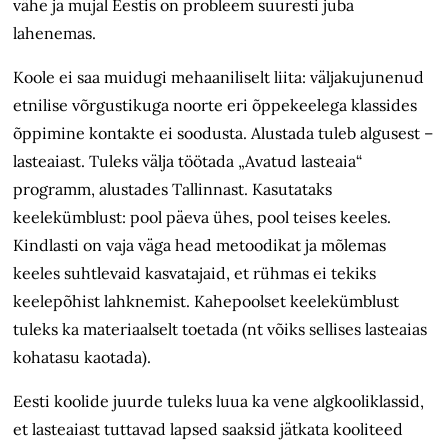
vähe ja mujal Eestis on probleem suuresti juba
lahenemas.
Koole ei saa muidugi mehaaniliselt liita: väljakujunenud
etnilise võrgustikuga noorte eri õppekeelega klassides
õppimine kontakte ei soodusta. Alustada tuleb algusest –
lasteaiast. Tuleks välja töötada „Avatud lasteaia“
programm, alustades Tallinnast. Kasutataks
keelekümblust: pool päeva ühes, pool teises keeles.
Kindlasti on vaja väga head metoodikat ja mõlemas
keeles suhtlevaid kasvatajaid, et rühmas ei tekiks
keelepõhist lahknemist. Kahepoolset keelekümblust
tuleks ka materiaalselt toetada (nt võiks sellises lasteaias
kohatasu kaotada).
Eesti koolide juurde tuleks luua ka vene algkooliklassid,
et lasteaiast tuttavad lapsed saaksid jätkata kooliteed