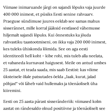
Viimase inimaruande järgi on sajandi lõpuks vaja juurde
400 000 inimest, et püsiks Eesti senine rahvaarv.
Praeguse sündimuse juures eeldab see samas mahus
sisserännet, mille korral jääksid eestlased vähemusse
hiljemalt sajandi lõpuks. Kui õnnestuks ka jõuda
rahvastiku taastootmiseni, on ikka vaja 200 000 inimest,
kes tuleks ühiskonda lõimida. See on aga eesti
identiteedi hell koht – kibe rohi, mis tuleb alla neelata,
et vabaneda kurnavast haigusest. Meile on antud umbes
25 aastat, et teada saada, mis saab Eestist: kas võime
üksteisele õlale patsutades öelda „Jaak, kurat, jalad
põhjas!“ või läheb vaid hullemaks ja tõenäoliselt üha
kiiremini.
Eesti on 25 aasta pärast sisseränderiik: viimased kolm
aastat on rändesaldo olnud positiivne ja tõenäoliselt see