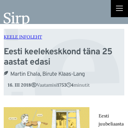
Ee
Liigu
sisu
juurde
KEELE INFOLEHT
Eesti keelekeskkond täna 25
aastat edasi
Martin Ehala, Birute Klaas-Lang
16. III 2018
Vaatamisi
1753
4
minutit
Eesti
juubeliaasta