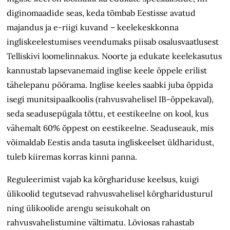
diginomaadide seas, keda tõmbab Eestisse avatud
majandus ja e-riigi kuvand – keelekeskkonna
ingliskeelestumises veendumaks piisab osalusvaatlusest
Telliskivi loomelinnakus. Noorte ja edukate keelekasutus
kannustab lapsevanemaid inglise keele õppele erilist
tähelepanu pöörama. Inglise keeles saabki juba õppida
isegi munitsipaalkoolis (rahvusvahelisel IB-õppekaval),
seda seadusepügala tõttu, et eestikeelne on kool, kus
vähemalt 60% õppest on eestikeelne. Seaduseauk, mis
võimaldab Eestis anda tasuta ingliskeelset üldharidust,
tuleb kiiremas korras kinni panna.
Reguleerimist vajab ka kõrghariduse keelsus, kuigi
ülikoolid tegutsevad rahvusvahelisel kõrgharidusturul
ning ülikoolide arengu seisukohalt on
rahvusvahelistumine vältimatu. Lõviosas rahastab