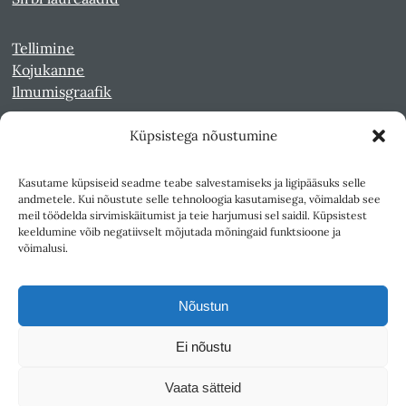
Tellimine
Kojukanne
Ilmumisgraafik
Küpsistega nõustumine
Veebiarhiiv
Sirp pdf-failidena Digaris
Kasutame küpsiseid seadme teabe salvestamiseks ja ligipääsuks selle
Kultuurileht 1994-1997
andmetele. Kui nõustute selle tehnoloogia kasutamisega, võimaldab see
Reede 1989-1990
meil töödelda sirvimiskäitumist ja teie harjumusi sel saidil. Küpsistest
Sirp ja Vasar 1940-1989
keeldumine võib negatiivselt mõjutada mõningaid funktsioone ja
võimalusi.
Ligipääsetavus
Kasutustingimused
Nõustun
Teksti- ja andmekaeve
Ei nõustu
Väljaandja SA Kultuurileht
Vaata sätteid