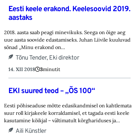
Eesti keele erakond. Keelesoovid 2019.
aastaks
2018. aasta saab peagi minevikuks. Seega on õige aeg
uue aasta soovide edastamiseks. Juhan Liivile kuuluvad
sõnad „Minu erakond on…
Tõnu Tender, Eki direktor
14. XII 2018
3
minutit
EKI suured teod – „ÕS 100“
Eesti põhiseaduse mõtte edasikandmisel on kahtlemata
suur roll kirjakeele korraldamisel, et tagada eesti keele
kasutamine kõikjal – vältimatult kõrghariduses ja…
Aili Künstler