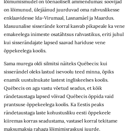
lõimumismudel on tõenäoliselt ammendumas: soovijad
on lõimunud, ülejäänud juurduvad oma rahvuslikesse
enklaavidesse Ida-Virumaal, Lasnamäel ja Maardus.
Idasuunalise sisserände korral kasvab pikapeale ka vene
emakeelega inimeste osatähtsus rahvastikus, eriti juhul
kui sisserändajate lapsed saavad hariduse vene
õppekeelega koolis.
Sama murega oldi silmitsi näiteks Québecis: kui
sisserändel oleks lastud isevoolu teed minna, õpiks
enamik uustulnukate lastest ingliskeelses koolis.
Québecis on aga vastu võetud seadus, et kõik
rändetaustaga lapsed võivad Québecis õppida vaid
prantsuse õppekeelega koolis. Ka Eestis peaks
rändetaustaga laste kohustusliku eesti õppekeele
kiiremas korras seadustama, vastasel korral tekitame
maksumaksja rahaga lõimimisraskusi juurde.