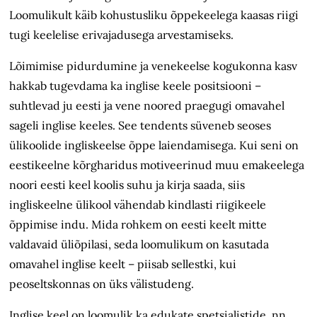
Loomulikult käib kohustusliku õppekeelega kaasas riigi
tugi keelelise erivajadusega arvestamiseks.
Lõimimise pidurdumine ja venekeelse kogukonna kasv
hakkab tugevdama ka inglise keele positsiooni –
suhtlevad ju eesti ja vene noored praegugi omavahel
sageli inglise keeles. See tendents süveneb seoses
ülikoolide ingliskeelse õppe laiendamisega. Kui seni on
eestikeelne kõrgharidus motiveerinud muu emakeelega
noori eesti keel koolis suhu ja kirja saada, siis
ingliskeelne ülikool vähendab kindlasti riigikeele
õppimise indu. Mida rohkem on eesti keelt mitte
valdavaid üliõpilasi, seda loomulikum on kasutada
omavahel inglise keelt – piisab sellestki, kui
peoseltskonnas on üks välistudeng.
Inglise keel on loomulik ka edukate spetsialistide, nn