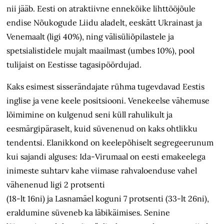
nii jääb. Eesti on atraktiivne ennekõike lihttööjõule
endise Nõukogude Liidu aladelt, eeskätt Ukrainast ja
Venemaalt (ligi 40%), ning välisüliõpilastele ja
spetsialistidele mujalt maailmast (umbes 10%), pool
tulijaist on Eestisse tagasipöördujad.
Kaks esimest sisserändajate rühma tugevdavad Eestis
inglise ja vene keele positsiooni. Venekeelse vähemuse
lõimimine on kulgenud seni küll rahulikult ja
eesmärgipäraselt, kuid süvenenud on kaks ohtlikku
tendentsi. Elanikkond on keelepõhiselt segregeerunum
kui sajandi alguses: Ida-Virumaal on eesti emakeelega
inimeste suhtarv kahe viimase rahvaloenduse vahel
vähenenud ligi 2 protsenti
(18-lt 16ni) ja Lasnamäel koguni 7 protsenti (33-lt 26ni),
eraldumine süveneb ka läbikäimises. Senine