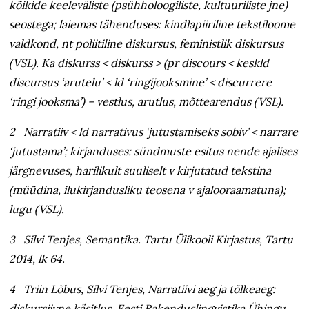
kõikide keeleväliste (psühholoogiliste, kultuuriliste jne)
seostega; laiemas tähenduses: kindlapiiriline tekstiloome
valdkond, nt poliitiline diskursus, feministlik diskursus
(VSL). Ka diskurss < diskurss > (pr
discours
< keskld
discursus
‘arutelu’ < ld ‘ringijooksmine’ <
discurrere
‘ringi jooksma’) – vestlus, arutlus, mõttearendus (VSL).
2 Narratiiv < ld
narrativus
‘jutustamiseks sobiv’ <
narrare
‘jutustama’; kirjanduses: sündmuste esitus nende ajalises
järgnevuses, harilikult suuliselt v kirjutatud tekstina
(müüdina, ilukirjandusliku teosena v ajalooraamatuna);
lugu (VSL).
3 Silvi Tenjes, Semantika. Tartu Ülikooli Kirjastus, Tartu
2014, lk 64.
4 Triin Lõbus, Silvi Tenjes, Narratiivi aeg ja tõlkeaeg:
diskursiivne käsitlus. Eesti Rakenduslingvistika Ühingu