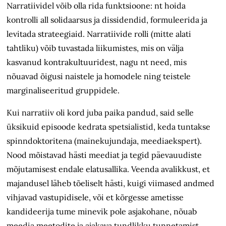
Narratiividel võib olla rida funktsioone: nt hoida
kontrolli all solidaarsus ja dissidendid, formuleerida ja
levitada strateegiaid. Narratiivide rolli (mitte alati
tahtliku) võib tuvastada liikumistes, mis on välja
kasvanud kontrakultuuridest, nagu nt need, mis
nõuavad õigusi naistele ja homodele ning teistele
marginaliseeritud gruppidele.
Kui narratiiv oli kord juba paika pandud, said selle
üksikuid episoode kedrata spetsialistid, keda tuntakse
spinndoktoritena (mainekujundaja, meediaekspert).
Nood mõistavad hästi meediat ja tegid päevauudiste
mõjutamisest endale elatusallika. Veenda avalikkust, et
majandusel läheb tõeliselt hästi, kuigi viimased andmed
vihjavad vastupidisele, või et kõrgesse ametisse
kandideerija tume minevik pole asjakohane, nõuab
meedia meetodite ja ajakava tundlikku tunnetamist