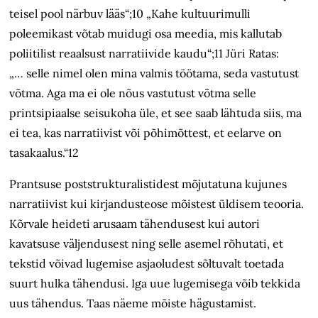
teisel pool närbuv lääs“;10 „Kahe kultuurimulli
poleemikast võtab muidugi osa meedia, mis kallutab
poliitilist reaalsust narratiivide kaudu“;11 Jüri Ratas:
„… selle nimel olen mina valmis töötama, seda vastutust
võtma. Aga ma ei ole nõus vastutust võtma selle
printsipiaalse seisukoha üle, et see saab lähtuda siis, ma
ei tea, kas narratiivist või põhimõttest, et eelarve on
tasa­kaalus.“12
Prantsuse poststrukturalistidest mõjutatuna kujunes
narratiivist kui kirjandusteose mõistest üldisem teooria.
Kõrvale heideti arusaam tähendusest kui autori
kavatsuse väljendusest ning selle asemel rõhutati, et
tekstid võivad lugemise asjaoludest sõltuvalt toetada
suurt hulka tähendusi. Iga uue lugemisega võib tekkida
uus tähendus. Taas näeme mõiste hägustamist.