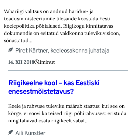
Vabariigi valitsus on andnud haridus- ja
teadusministeeriumile ülesande koostada Eesti
keelepoliitika põhialused. Riigikogu kinnitatavas
dokumendis on esitatud valdkonna tulevikuvisioon,
sõnastatud…
Piret Kärtner, keeleosakonna juhataja
14. XII 2018
1
minut
Riigikeelne kool – kas Eestiski
enesestmõistetavus?
Keele ja rahvuse tuleviku määrab staatus: kui see on
kõrge, ei soovi ka teised riigi põhirahvusest eristuda
ning tahavad osata riigikeelt vabalt.
Aili Künstler