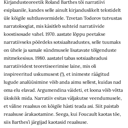
Kirjandusteoreetik Roland Barthes tõi narratiivi
esiplaanile, kandes selle ainult kirjanduslikelt tekstidelt
üle kõigile suhtlusvormidele. Tzvetan Todorov tutvustas
narratoloogiat, mis käsitleb suhteid narratiivide
koostisosade vahel. 1970. aastate lõppu peetakse
narratiivseks pöördeks sotsiaalteadustes, selle tuumaks
on ühele ja samale sündmusele lisatavate tõlgenduste
mitmekesisus. 1980. aastatel tabas sotsiaalteadusi
narratiividest teoretiseerimise laine, mis oli
inspireeritud uskumusest (!), et inimeste räägitud
lugude analüüsimine võib anda aimu sellest, kuidas nad
oma elu elavad. Argumendina väideti, et loona võib võtta
ükskõik mida. Narratiiv esitas väljakutse veendumusele,
et väline reaalsus on kõigile hästi teada asi. Siit paistab
reaalsuse ärakaotamine. Seega, kui Foucault kaotas tõe,
siis Barthes’i järgijad kaotasid reaalsuse.