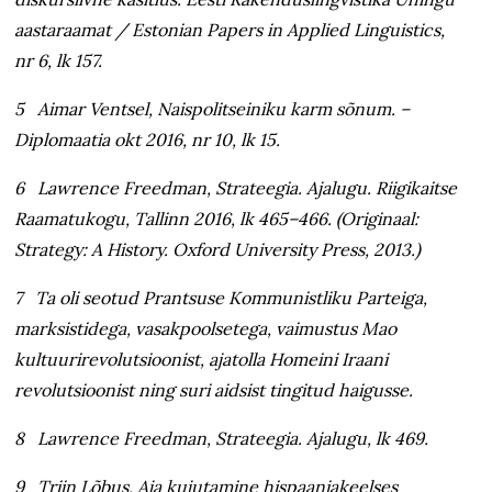
aastaraamat / Estonian Papers in Applied Linguistics,
nr 6, lk 157.
5 Aimar Ventsel, Naispolitseiniku karm sõnum. –
Diplomaatia okt 2016, nr 10, lk 15.
6 Lawrence Freedman, Strateegia. Ajalugu. Riigikaitse
Raamatukogu, Tallinn 2016, lk 465–466. (Originaal:
Strategy: A History. Oxford University Press, 2013.)
7 Ta oli seotud Prantsuse Kommunistliku Parteiga,
marksistidega, vasakpoolsetega, vaimustus Mao
kultuurirevolutsioonist, ajatolla Homeini Iraani
revolutsioonist ning suri aidsist tingitud haigusse.
8 Lawrence Freedman, Strateegia. Ajalugu, lk 469.
9 Triin Lõbus, Aja kujutamine hispaaniakeelses