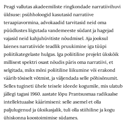
Peagi vallutas akadeemiliste ringkondade narratiivihuvi
üldsuse: psühholoogid kasutasid narratiive
teraapiavormina, advokaadid tarvitasid neid oma
püüdlustes liigutada vandemeeste südant ja hagejad
vajasid neid kahjuhüvitiste nõudmisel. Aja jooksul
laienes narratiivide teadlik pruukimine iga tüüpi
poliitikategelaste hulgas. Iga poliitiline projekt ükskõik
millisest spektri osast nõudis päris oma narratiivi, et
selgitada, miks mõni poliitiline liikumine või erakond
väärib tõsiselt võtmist, ja väljendada selle põhisõnumit.
Selles tugineti ühele teisele ideede kogumile, mis ulatub
jällegi tagasi 1960. aastate lõpu Prantsusmaa radikaalse
intellektuaalse käärimiseni: selle asemel et olla
paljulugenud ja üksikasjalik, tuli olla stiihiline ja kogu
ühiskonna koostoimimise südames.