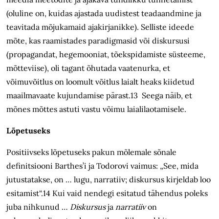
(oluline on, kuidas ajastada uudistest teadaandmine ja
teavitada mõjukamaid ajakirjanikke). Selliste ideede
mõte, kas raamistades paradigmasid või diskursusi
(propagandat, hegemooniat, tõekspidamiste süsteeme,
mõtteviise), oli tagant õhutada vaatenurka, et
võimuvõitlus on loomult võitlus laialt heaks kiidetud
maailmavaate kujundamise pärast.13 Seega näib, et
mõnes mõttes astuti vastu võimu laiali­laotamisele.
Lõpetuseks
Positiivseks lõpetuseks pakun mõlemale sõnale
definitsiooni Barthes’i ja Todorovi vaimus: „See, mida
jutustatakse, on … lugu, narratiiv; diskursus kirjeldab loo
esitamist“.14 Kui vaid nendegi esitatud tähendus poleks
juba nihkunud …
Diskursus
ja
narratiiv
on