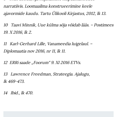
narratiivis. Loomaailma konstrueerimine keele
ajavormide kaudu. Tartu Ülikooli Kirjastus, 2012, lk 13.
10 Taavi Minnik, Uue külma sõja võidab lääs. – Postimees
19. X 2016, lk 2.
11 Karl-Gerhard Lille, Vanameedia luigelaul. –
Diplomaatia nov 2016, nr 11, lk 11.
12 ERRi saade „Foorum“ 9. XI 2016 ETVs.
13 Lawrence Freedman, Strateegia. Ajalugu,
lk 469−473.
14
Ibid
., lk 470.