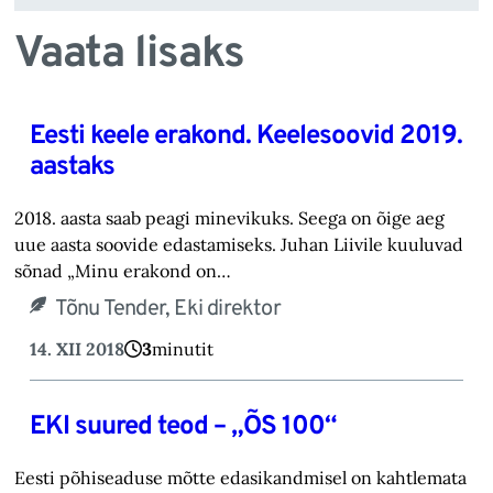
Vaata lisaks
Eesti keele erakond. Keelesoovid 2019.
aastaks
2018. aasta saab peagi minevikuks. Seega on õige aeg
uue aasta soovide edastamiseks. Juhan Liivile kuuluvad
sõnad „Minu erakond on…
Tõnu Tender, Eki direktor
14. XII 2018
3
minutit
EKI suured teod – „ÕS 100“
Eesti põhiseaduse mõtte edasikandmisel on kahtlemata