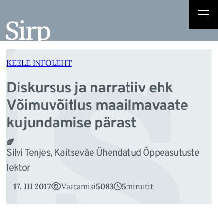
is
Liigu
sisu
juurde
KEELE INFOLEHT
Diskursus ja narratiiv ehk
Võimuvõitlus maailmavaate
kujundamise pärast
Silvi Tenjes, Kaitseväe Ühendatud Õppeasutuste
lektor
17. III 2017
Vaatamisi
5083
5
minutit