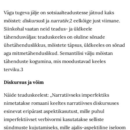
Väga tugeva jälje on sotsiaalteadustesse jätnud kaks
mõistet:
diskursus
1 ja
narratiiv
,2 eelkõige just viimane.
Siinkohal vaatan neid teadus- ja üldkeele
tähendusväljas: teaduskeeles on oluline sõnade
ühetähenduslikkus, mõistete täpsus, üldkeeles on sõnad
aga mitmetähenduslikud. Semantilisi välju mõistan
tähenduste kogumina, mis moodustavad keeles
terviku.3
Diskursus ja võim
Näide teaduskeelest: „Narratiivseks imperfektiks
nimetatakse romaani keeltes narratiivses diskursuses
esinevat eripärast aspektikasutust, mille puhul
imperfektiivset verbivormi kasutatakse selliste
sündmuste kujutamiseks, mille ajalis-aspektiline iseloom