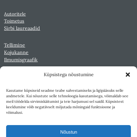
Autoritele
Toimetus
Sirbi laureaadid
Tellimine
Kojukanne
Ilmumisgraafik
Küpsistega nõustumine
Veebiarhiiv
Sirp pdf-failidena Digaris
Kasutame küpsiseid seadme teabe salvestamiseks ja ligipääsuks selle
Kultuurileht 1994-1997
andmetele. Kui nõustute selle tehnoloogia kasutamisega, võimaldab see
Reede 1989-1990
meil töödelda sirvimiskäitumist ja teie harjumusi sel saidil. Küpsistest
Sirp ja Vasar 1940-1989
keeldumine võib negatiivselt mõjutada mõningaid funktsioone ja
võimalusi.
Ligipääsetavus
Kasutustingimused
Nõustun