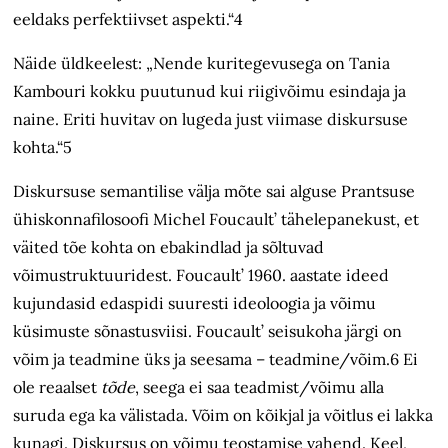
eeldaks perfektiivset aspekti.“4
Näide üldkeelest: „Nende kuritegevusega on Tania
Kambouri kokku puutunud kui riigivõimu esindaja ja
naine. Eriti huvitav on lugeda just viimase diskursuse
kohta.“5
Diskursuse semantilise välja mõte sai alguse Prantsuse
ühiskonnafilosoofi Michel Foucault’ tähelepanekust, et
väited tõe kohta on ebakindlad ja sõltuvad
võimustruktuuridest. Foucault’ 1960. aastate ideed
kujundasid edaspidi suuresti ideoloogia ja võimu
küsimuste sõnastusviisi. Foucault’ seisukoha järgi on
võim ja teadmine üks ja seesama – teadmine/võim.6 Ei
ole reaalset
tõde
, seega ei saa teadmist/võimu alla
suruda ega ka välistada. Võim on kõikjal ja võitlus ei lakka
kunagi. Diskursus on võimu teostamise vahend. Keel,