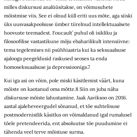
milles diskursusi analüüsitakse, on võimusuhete
mõistmise viis. See ei olnud küll eriti uus mõte, aga siiski
üks uusvasakpoolsuse ümber tiirelnud intellektuaalsete
hoovuste teemadest. Foucault’ puhul oli isikliku ja
filosoofilise vastastikune mõju ebaharilikult intensiivne:
tema tegelemises nii psühhiaatria kui ka seksuaalsuse
ajalooga peegeldusid raskused seoses ta enda
homoseksuaalsuse ja depressiooniga.7
Kui iga asi on võim, pole miski käsitlemist väärt, kuna
mõiste on kaotanud oma mõtte.8 Siin on juba näha
diskursuse
mõiste lahustamine. Jaak Aaviksoo on 2016.
aastal ajaleheveergudel sõnanud, et tõe suhtelisuse
postmodernistlik käsitlus on võimaldanud igal rumalusel
tõele pretendeerida, ent absoluutse tõe puudumine ei
tähenda veel terve mõistuse surma.