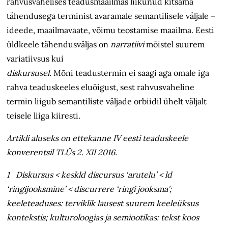
rahvusvahelises teadusmaailmas liikunud kitsama
tähendusega terminist avaramale semantilisele väljale –
ideede, maailma­vaate, võimu teostamise maailma. Eesti
üldkeele tähendusväljas on
narratiivi
mõistel suurem
variatiivsus kui
diskursusel
. Mõni teadustermin ei saagi aga omale iga
rahva teaduskeeles eluõigust, sest rahvusvaheline
termin liigub semantiliste väljade orbiidil ühelt väljalt
teisele liiga kiiresti.
Artikli aluseks on ettekanne IV eesti teaduskeele
konverentsil TLÜs 2.
XII
2016.
1 Diskursus < keskld
discursus
‘arutelu’ < ld
‘ringijooksmine’ <
discurrere
‘ringi jooksma’;
keeleteaduses: terviklik lausest suurem keeleüksus
kontekstis; kulturoloogias ja semiootikas: tekst koos