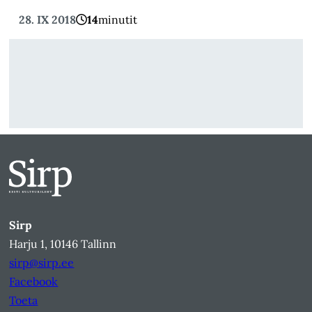
28. IX 2018
14
minutit
Sirp
Harju 1, 10146 Tallinn
sirp@sirp.ee
Facebook
Toeta