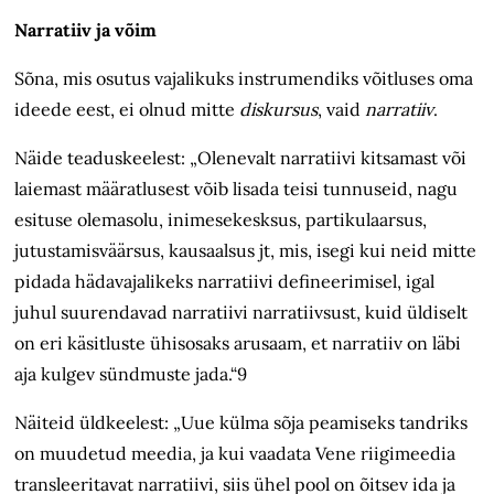
Narratiiv ja võim
Sõna, mis osutus vajalikuks instrumendiks võitluses oma
ideede eest, ei olnud mitte
diskursus
, vaid
narratiiv
.
Näide teaduskeelest: „Olenevalt narratiivi kitsamast või
laiemast määratlusest võib lisada teisi tunnuseid, nagu
esituse olemasolu, inimesekesksus, partikulaarsus,
jutustamisväärsus, kausaalsus jt, mis, isegi kui neid mitte
pidada hädavajalikeks narratiivi defineerimisel, igal
juhul suurendavad narratiivi narratiivsust, kuid üldiselt
on eri käsitluste ühisosaks arusaam, et narratiiv on läbi
aja kulgev sündmuste jada.“9
Näiteid üldkeelest: „Uue külma sõja peamiseks tandriks
on muudetud meedia, ja kui vaadata Vene riigimeedia
transleeritavat narratiivi, siis ühel pool on õitsev ida ja