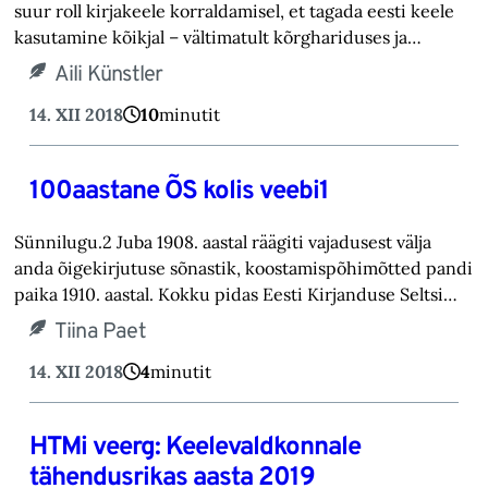
suur roll kirjakeele korraldamisel, et tagada eesti keele
kasutamine kõikjal – vältimatult kõrghariduses ja…
Aili Künstler
14. XII 2018
10
minutit
100aastane ÕS kolis veebi1
Sünnilugu.2 Juba 1908. aastal räägiti vajadusest välja
anda õigekirjutuse sõnastik, koostamispõhimõtted pandi
paika 1910. aastal. Kokku pidas Eesti Kirjanduse Seltsi…
Tiina Paet
14. XII 2018
4
minutit
HTMi veerg: Keelevaldkonnale
tähendusrikas aasta 2019