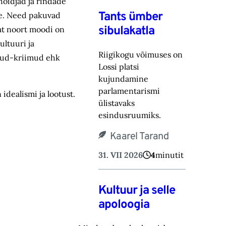
hoidjad ja rindade
Tants ümber
le. Need pakuvad
sibulakatla
at noort moodi on
ultuuri ja
Riigikogu võimuses on
igud-kriimud ehk
Lossi platsi
kujundamine
parlamentarismi
 idealismi ja lootust.
ülistavaks
esindusruumiks.
Kaarel Tarand
31. VII 2026
4
minutit
Kultuur ja selle
apoloogia