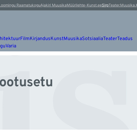
is
Loomingu Raamatukogu
Ajakiri Muusika
Müürileht
e-Kunst.ee
Sirp
Teater.Muusika.
hitektuur
Film
Kirjandus
Kunst
Muusika
Sotsiaalia
Teater
Teadus
ugu
Varia
lootusetu