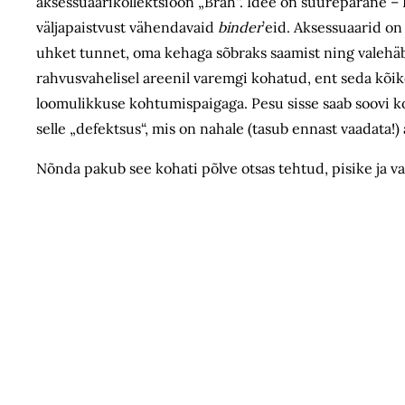
aksessuaarikollektsioon „Brah“. Idee on suure­pärane 
väljapaistvust vähendavaid
binder
’eid. Aksessuaarid o
uhket tunnet, oma kehaga sõbraks saamist ning valehä
rahvusvahelisel areenil varemgi kohatud, ent seda kõik
loomulikkuse kohtumispaigaga. Pesu sisse saab soovi ko
selle „defektsus“, mis on nahale (tasub ennast vaadata!)
Nõnda pakub see kohati põlve otsas tehtud, pisike ja vahe