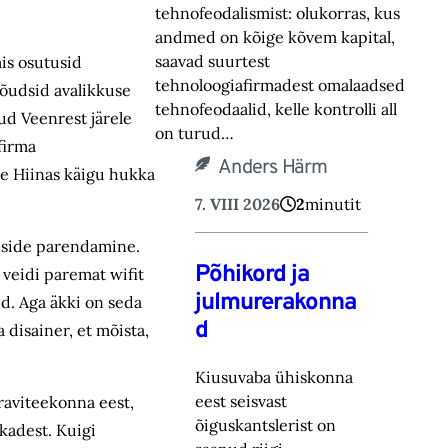
tehnofeodalismist: olukorras, kus
andmed on kõige kõvem kapital,
saavad suurtest
is osutusid
tehnoloogiafirmadest omalaadsed
 jõudsid avalikkuse
tehnofeodaalid, kelle kontrolli all
ud Veenrest järele
on turud…
 firma
Anders Härm
te Hiinas käigu hukka
7. VIII 2026
2
minutit
eiside parendamine.
Põhikord ja
 veidi paremat wifit
julmurerakonna
ud. Aga äkki on seda
d
 disainer, et mõista,
Kiusuvaba ühiskonna
eest seisvast
raviteekonna eest,
õiguskantslerist on
kadest. Kuigi