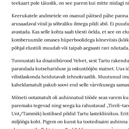
teekaart pole täiuslik, on see parem kui mitte midagi n
Keerukatele andmetele on osanud päitsed pähe panna k
arusaadaval viisil ja sõbraliku ilmega pildi abil. Ei puu
avastada. Kas selle kohta saab tõesti öelda, et see o
komberuumile omases hüperboolidega kõneviisis (kõik on
põhjal elustiili muudab või taipab aegsasti ravi nõutada
Tunnustati ka disainibürood Velvet, sest Tartu rakendus
parandada kutse­hariduse ja oskustööjõu mainet. Uus id
vilistlaskonda heidutavalt tehnokraatlik. Muutunud imago
kaheldamatult pakub soovi end selle värvikusega samast
Mõneti ootamatult oli auhinnatud tööde seas varem kunst
paremaks tegevad ning seega ka rahustavad „Tireli-tare
Unt/Tammik) lustilised pildid Tartu laste­kliinikus. Eriti
miljööga koht. Pigem on kunst ka tootedisaini auhinn