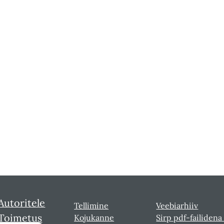
Autoritele
Tellimine
Veebiarhiiv
Toimetus
Kojukanne
Sirp pdf-failidena