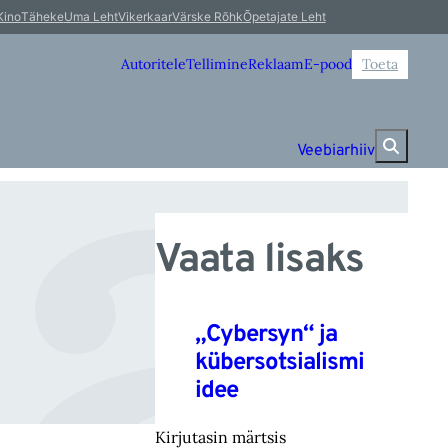
a
Kino
Täheke
Uma Leht
Vikerkaar
Värske Rõhk
Õpetajate Leht
Autoritele
Tellimine
Reklaam
E-pood
Toeta
Veebiarhiiv
Vaata lisaks
„Cybersyn“ ja
kübersotsialismi
idee
Kirjutasin märtsis