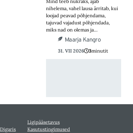
Mind teeb nukraks, ajab
nihelema, vahel lausa ärritab, kui
loojad peavad põhjendama,
tajuvad vajadust põhjendada,
miks nad on olemas ja…
Maarja Kangro
31. VII 2026
3
minutit
Ligipääsetavus
 Digaris
Kasutustingimused