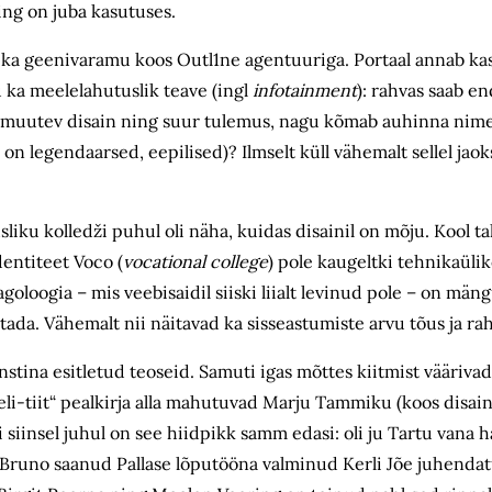
ing on juba kasutuses.
a geenivaramu koos Outl1ne agentuuriga. Portaal annab kasu
du ka meelelahutuslik teave (ingl
infotainment
): rahvas saab e
n elumuutev disain ning suur tulemus, nagu kõmab auhinna ni
 legendaarsed, eepilised)? Ilmselt küll vähemalt sellel jaok
.
liku kolledži puhul oli näha, kuidas disainil on mõju. Kool t
entiteet Voco (
vocational college
) pole kaugeltki tehnikaüli
loogia – mis veebi­saidil siiski liialt levinud pole – on mäng
ada. Vähemalt nii näitavad ka sisseastumiste arvu tõus ja rah
ina esitletud teoseid. Samuti igas mõttes kiitmist väärivad l
li-tiit“ pealkirja alla mahutuvad Marju Tammiku (koos disai
 siinsel juhul on see hiidpikk samm edasi: oli ju Tartu vana ha
a Bruno saanud Pallase lõputööna valminud Kerli Jõe juhend