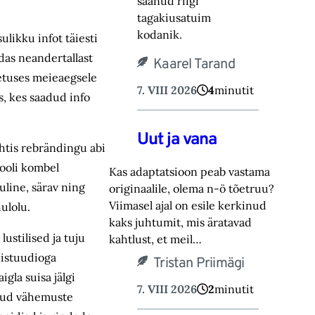
saanud riigi
tagakiusatuim
kodanik.
likku infot täiesti
ndas neandertallast
Kaarel Tarand
metuses meieaegsele
7. VIII 2026
4
minutit
s, kes saadud info
Uut ja vana
ahtis rebrändingu abi
kooli kombel
Kas adaptatsioon peab vastama
uline, särav ning
originaalile, olema n-ö tõetruu?
Viimasel ajal on esile kerkinud
ulolu.
kaks juhtumit, mis äratavad
ustilised ja tuju
kahtlust, et meil…
nistuudioga
Tristan Priimägi
igla suisa jälgi
7. VIII 2026
2
minutit
atud vähemuste