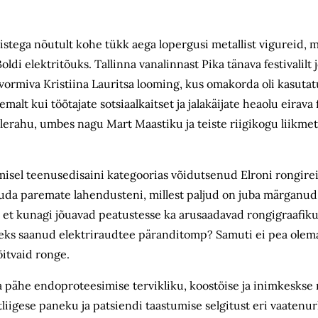
stega nõutult kohe tükk aega lopergusi metallist vigureid, m
ldi elektritõuks. Tallinna vanalinnast Pika tänava festivalilt
 vormiva Kristiina Lauritsa looming, kus omakorda oli kasutat
lt kui töötajate sotsiaalkaitset ja jala­käijate heaolu eirava
­rahu, umbes nagu Mart Maastiku ja teiste riigikogu liikme
misel teenusedisaini kategoorias võidutsenud Elroni rongir
õuda paremate lahendusteni, millest paljud on juba märganud
, et kunagi jõuavad peatustesse ka arusaadavad rongi­graafik
aseks saanud elektriraudtee pärandi­tomp? Samuti ei pea olema
õitvaid ronge.
a pähe endoproteesimise tervikliku, koostöise ja inimkeskse 
liigese paneku ja patsiendi taastumise selgitust eri vaatenur