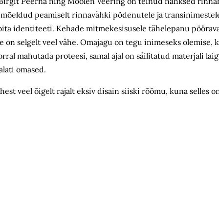
– Birgit Peerna ning Moolen Veering on teinud nahksed rinna
n mõeldud peamiselt rinnavähki põdenutele ja transinimeste
bita identiteeti. Kehade mitmekesisusele tähelepanu pöörav
e on selgelt veel vähe. Omajagu on tegu inimeseks olemise, k
rral mahutada proteesi, samal ajal on säilitatud materjali la
 alati omased.
st veel õigelt rajalt eksiv disain siiski rõõmu, kuna selles on