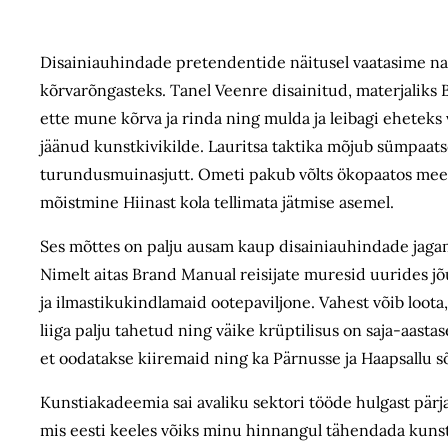
Disainiauhindade pretendentide näitusel vaatasime nai
kõrvarõngasteks. Tanel Veenre disainitud, materjaliks Bo
ette mune kõrva ja rinda ning mulda ja leibagi eheteks
jäänud kunstkivikilde. Lauritsa taktika mõjub sümpaatsema
turundusmuinasjutt. Ometi pakub võlts ökopaatos meele
mõistmine Hiinast kola tellimata jätmise asemel.
Ses mõttes on palju ausam kaup disainiauhindade jaga
Nimelt aitas Brand Manual reisijate muresid uurides j
ja ilmastikukindlamaid ootepaviljone. Vahest võib loota
liiga palju tahetud ning väike krüptilisus on saja-aast
et oodatakse kiiremaid ning ka Pärnusse ja Haapsallu s
Kunstiakadeemia sai avaliku sektori tööde hulgast pärj
mis eesti keeles võiks minu hinnangul tähendada kunst­