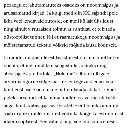
peaaegu et lahutamatuteks osadeks on neoonvalgus ja
arusaamatud kirjad. Ja kuigi meil siin XXI sajandil pole
ikka veel lendavaid autosid, on meil küllalt üksildust
ning ainult virtuaalselt toimuvat suhtlust, et tekitada
düstoopilist tunnet. Nii et raamatukogu neoonvalgus ja
mõistetamatud tekstid võiksid mõjuda lausa koduselt.
Ja muide, düstoopilisest lavastusest on julm ühel hetkel
oodata, et me inimlikku soojust üles näitaks ning
abivajajale appi tõttaks. „Hold me“ silt on küll igale
arvutimängurile selge marker, et tegevust edasi viia,
kuid eestlasele on omane mitte ulatada abikätt. Ometi
poleks arvanud, et ka mina piidlen osavõtmatult tükk
aega, kuidas abivajaja seal viskleb – ent lõpuks muidugi
saab ürgne inimlik instinkt võitu ka kõige kalestunumast
idaeurooplasest. See vahest ongi see idu sinus eneses,