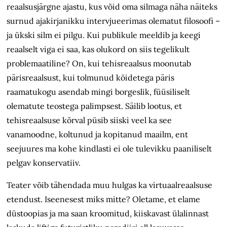
reaalsusjärgne ajastu, kus võid oma silmaga näha näiteks
surnud ajakirjanikku intervjueerimas olematut filosoofi –
ja ükski silm ei pilgu. Kui publikule meeldib ja keegi
reaalselt viga ei saa, kas olukord on siis tegelikult
problemaatiline? On, kui tehisreaalsus moonutab
pärisreaalsust, kui tolmunud köidetega päris
raamatukogu asendab mingi borgeslik, füüsiliselt
olematute teostega palimpsest. Säilib lootus, et
tehisreaalsuse kõrval püsib siiski veel ka see
vanamoodne, koltunud ja kopitanud maailm, ent
seejuures ma kohe kindlasti ei ole tulevikku paaniliselt
pelgav konservatiiv.
Teater võib tähendada muu hulgas ka virtuaalreaalsuse
etendust. Iseenesest miks mitte? Oletame, et elame
düstoopias ja ma saan kroomitud, kiiskavast ülalinnast