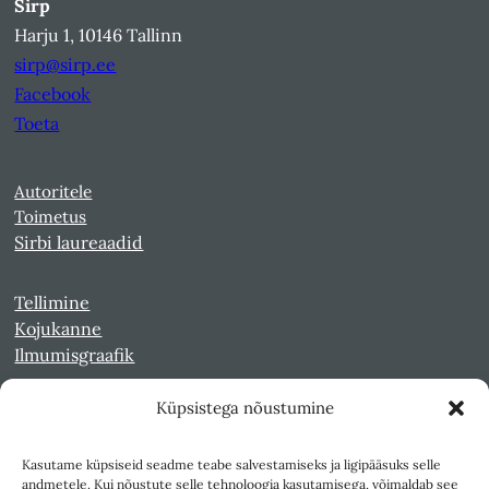
Sirp
Harju 1, 10146 Tallinn
sirp@sirp.ee
Facebook
Toeta
Autoritele
Toimetus
Sirbi laureaadid
Tellimine
Kojukanne
Ilmumisgraafik
Küpsistega nõustumine
Veebiarhiiv
Sirp pdf-failidena Digaris
Kasutame küpsiseid seadme teabe salvestamiseks ja ligipääsuks selle
Kultuurileht 1994-1997
andmetele. Kui nõustute selle tehnoloogia kasutamisega, võimaldab see