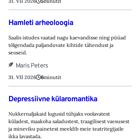
31. VII 2026
5
minutit
Hamleti arheoloogia
Saalis istudes vaatad nagu kaevandisse ning püüad
tõlgendada paljanduvate kihtide tähendust ja
seoseid.
Maris Peters
31. VII 2026
6
minutit
Depressiivne külaromantika
Nukkernaljakaid lugusid tühjaks voolavatest
küladest, maakoha saladustest, traagilisest vaesusest
ja mineviku painetest meeldib meie teatritegijaile
ikka lavastada.