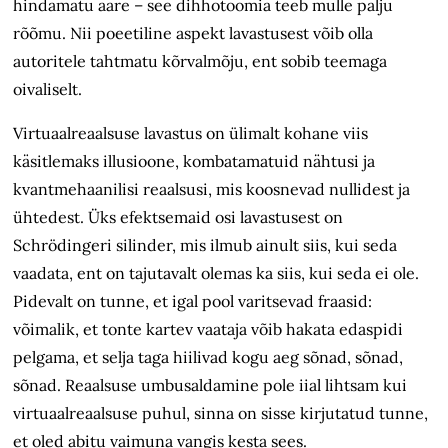
hindamatu aare – see dihhotoomia teeb mulle palju
rõõmu. Nii poeetiline aspekt lavastusest võib olla
autoritele tahtmatu kõrvalmõju, ent sobib teemaga
oivaliselt.
Virtuaalreaalsuse lavastus on ülimalt kohane viis
käsitlemaks illusioone, kombatamatuid nähtusi ja
kvantmehaanilisi reaalsusi, mis koosnevad nullidest ja
ühtedest. Üks efektsemaid osi lavastusest on
Schrödingeri silinder, mis ilmub ainult siis, kui seda
vaadata, ent on tajutavalt olemas ka siis, kui seda ei ole.
Pidevalt on tunne, et igal pool varitsevad fraasid:
võimalik, et tonte kartev vaataja võib hakata edaspidi
pelgama, et selja taga hiilivad kogu aeg sõnad, sõnad,
sõnad. Reaalsuse umbusaldamine pole iial lihtsam kui
virtuaalreaalsuse puhul, sinna on sisse kirjutatud tunne,
et oled abitu vaimuna vangis kesta sees.