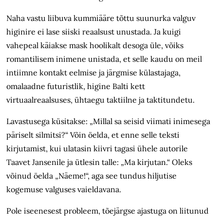
Naha vastu liibuva kummiääre tõttu suunurka valguv
higinire ei lase siiski reaalsust unustada. Ja kuigi
vahepeal käiakse mask hoolikalt desoga üle, võiks
romantilisem inimene unistada, et selle kaudu on meil
intiimne kontakt eelmise ja järgmise külastajaga,
omalaadne futuristlik, higine Balti kett
virtuaalreaalsuses, ühtaegu taktiilne ja taktitundetu.
Lavastusega küsitakse: „Millal sa seisid viimati inimesega
päriselt silmitsi?“ Võin öelda, et enne selle teksti
kirjutamist, kui ulatasin kiivri tagasi ühele autorile
Taavet Jansenile ja ütlesin talle: „Ma kirjutan.“ Oleks
võinud öelda „Näeme!“, aga see tundus hiljutise
kogemuse valguses vaieldavana.
Pole iseenesest probleem, tõejärgse ajastuga on liitunud