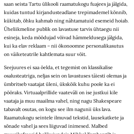
saan seista Tartu ülikooli raamatukogu fuajees ja jälgida,
kuidas tuntud kirjandusteadlane trepimademel kõnnib,
kükitab, õhku kahmab ning nähtamatuid esemeid hoiab.
Üheliikmeline publik on lavastuse tarvis ühtaegu nii
esineja, keda möödujad võivad hämmeldusega jälgida,
kui ka elav reklaam – nii ökonoomne personalikasutus
on väiketeatrile kahtlemata suur võit.
Seejuures ei saa öelda, et tegemist on klassikalise
osalusteatriga, neljas sein on lavastuses täiesti olemas ja
ümbritseb vaatajat üleni, ükskõik kuhu poole ka ei
pööraks. Virtuaalprillide vaateväli on ise justkui kile
vaataja ja muu maailma vahel, ning nagu Shakespeare
tabavalt osutas, on kogu see ilm nagunii üks lava.
Raamatukogu seintele ilmuvad tekstid, lausekatkete ja
sõnade vahel ja sees liiguvad inimesed. Malbed