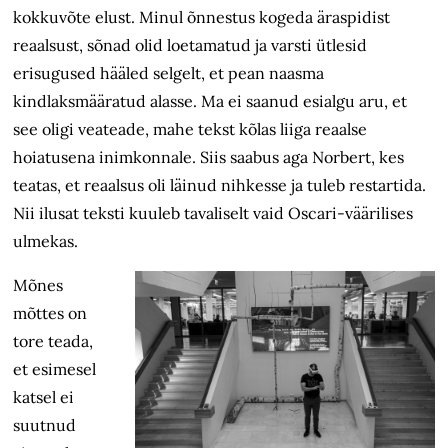
kokkuvõte elust. Minul õnnestus kogeda äraspidist
reaalsust, sõnad olid loetamatud ja varsti ütlesid
erisugused hääled selgelt, et pean naasma
kindlaksmääratud alasse. Ma ei saanud esialgu aru, et
see oligi veateade, mahe tekst kõlas liiga reaalse
hoiatusena inimkonnale. Siis saabus aga Norbert, kes
teatas, et reaalsus oli läinud nihkesse ja tuleb restartida.
Nii ilusat teksti kuuleb tavaliselt vaid Oscari-väärilises
ulmekas.
Mõnes
mõttes on
tore teada,
et esimesel
katsel ei
suutnud