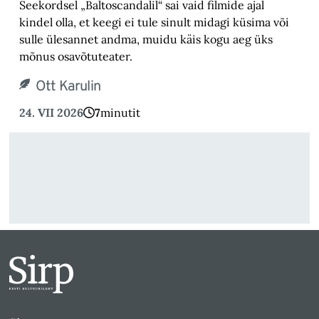
Seekordsel „Baltoscandalil“ sai vaid filmide ajal
kindel olla, et keegi ei tule sinult midagi küsima või
sulle ülesannet andma, muidu käis kogu aeg üks
mõnus osavõtuteater.
Ott Karulin
24. VII 2026
7
minutit