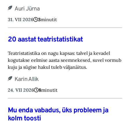
Auri Jürna
31. VII 2026
3
minutit
20 aastat teatristatistikat
Teatristatistika on nagu kapsas: talvel ja kevadel
kogutakse eelmise aasta seemnekesed, suvel vormub
kuju ja sügise hakul tuleb väljanäitus.
Karin Allik
24. VII 2026
8
minutit
Mu enda vabadus, üks probleem ja
kolm toosti