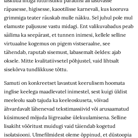
laskuda liftiga futuristliku paradiisi all lasuvasse
räpasesse, higisesse, kaootilisse karnevali, kus kooruva
grimmiga teater räuskab mulle näkku. Sel juhul pole mul
elamuste paljususe vastu midagi. Ent valikuvabadus peab
säilima ka seepärast, et tunnen inimesi, kellele selline
virtuaalne kogemus on pigem vistseraalne, see
tähendab, raputab sisemust, labasemalt öeldes: ajab
oksele. Mitte kvalitatiivsetel põhjustel, vaid lihtsalt
sisekõrva tundlikkuse tõttu.
Samuti on konkreetset lavastust keerulisem hoomata
inglise keelega maadlevatel inimestel, sest kuigi üldist
meeleolu saab tajuda ka keeleoskuseta, võivad
ähvardavalt lähenevad tekstimassiivid või arusaamatud
küsimused mõjuda liigreaalse ülekuulamisena. Selline
lisakiht võõritust muidugi vaid täiendab kogetud
isolatsiooni. Ulmefilmidest oleme õppinud, et düstoopia