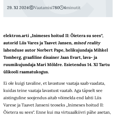
29. XI 2024
Vaatamisi
780
4
minutit
elektron.arti „Inimeses hoitud II: Õietera su sees“,
autorid Liis Vares ja Taavet Jansen,
mixed reality
lahenduse autor Norbert Pape, helikujundaja Mihkel
Tomberg, graafiline disainer Jaan Evart, lava- ja
ruumikujundaja Mari Möldre. Esietendus 14. XI Tartu
ülikooli raamatukogus.
Ei ole kuigi tavaline, et lavastuse vaataja saab vaadata,
kuidas teine vaataja lavastust vaatab. Aga täpselt see
aistinguline soojendus aitab võimelda end lahti Liis
Varese ja Taavet Janseni teoseks „Inimeses hoitud II:
Õietera su sees“. Enne kui ma virtuaalkiivri pähe asetan,