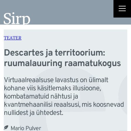
e
Liigu
sisu
juurde
TEATER
Descartes ja territoorium:
ruumalauuring raamatukogus
Virtuaalreaalsuse lavastus on ülimalt
kohane viis käsitlemaks illusioone,
kombatamatuid nähtusi ja
kvantmehaanilisi reaalsusi, mis koosnevad
nullidest ja ühtedest.
Mario Pulver