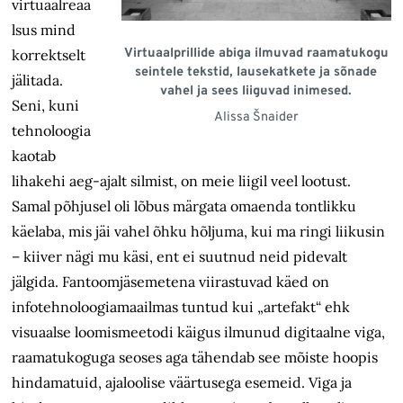
virtuaalreaa
lsus mind
Virtuaalprillide abiga ilmuvad raamatukogu
korrektselt
seintele tekstid, lausekatkete ja sõnade
jälitada.
vahel ja sees liiguvad inimesed.
Seni, kuni
Alissa Šnaider
tehnoloogia
kaotab
lihakehi aeg-ajalt silmist, on meie liigil veel lootust.
Samal põhjusel oli lõbus märgata omaenda tontlikku
käelaba, mis jäi vahel õhku hõljuma, kui ma ringi liikusin
– kiiver nägi mu käsi, ent ei suutnud neid pidevalt
jälgida. Fantoomjäsemetena viirastuvad käed on
infotehnoloogiamaailmas tuntud kui „artefakt“ ehk
visuaalse loomismeetodi käigus ilmunud digitaalne viga,
raamatukoguga seoses aga tähendab see mõiste hoopis
hindamatuid, ajaloolise väärtusega esemeid. Viga ja