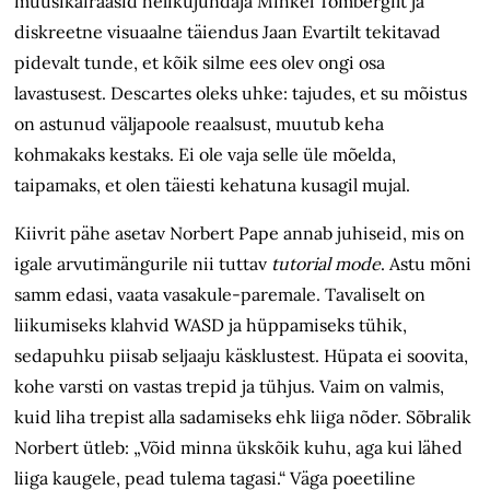
muusikafraasid helikujundaja Mihkel Tombergilt ja
diskreetne visuaalne täiendus Jaan Evartilt tekitavad
pidevalt tunde, et kõik silme ees olev ongi osa
lavastusest. Descartes oleks uhke: tajudes, et su mõistus
on astunud väljapoole reaalsust, muutub keha
kohmakaks kestaks. Ei ole vaja selle üle mõelda,
taipamaks, et olen täiesti kehatuna kusagil mujal.
Kiivrit pähe asetav Norbert Pape annab juhiseid, mis on
igale arvutimängurile nii tuttav
tutorial mode
. Astu mõni
samm edasi, vaata vasakule-paremale. Tavaliselt on
liikumiseks klahvid WASD ja hüppamiseks tühik,
sedapuhku piisab seljaaju käsklustest. Hüpata ei soovita,
kohe varsti on vastas trepid ja tühjus. Vaim on valmis,
kuid liha trepist alla sadamiseks ehk liiga nõder. Sõbralik
Norbert ütleb: „Võid minna ükskõik kuhu, aga kui lähed
liiga kaugele, pead tulema tagasi.“ Väga poeetiline