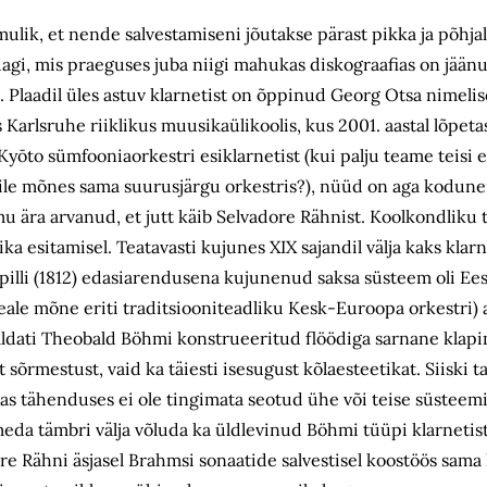
mulik, et nende salvestamiseni jõutakse pärast pikka ja põhja
idagi, mis praeguses juba niigi mahukas diskograafias on jään
 Plaadil üles astuv klarnetist on õppinud Georg Otsa nimelis
 Karlsruhe riiklikus muusikaülikoolis, kus 2001. aastal lõpet
 Kyōto sümfooniaorkestri esiklarnetist (kui palju teame teisi e
onile mõnes sama suurusjärgu orkestris?), nüüd on aga kodun
mu ära arvanud, et jutt käib Selvadore Rähnist. Koolkondliku
 esitamisel. Teatavasti kujunes XIX sajandil välja kaks klar
pilli (1812) edasiarendusena kujunenud saksa süsteem oli Eest
 (peale mõne eriti traditsiooniteadliku Kesk-Euroopa orkestri
galdati Theobald Böhmi konstrueeritud flöödiga sarnane kla
õrmestust, vaid ka täiesti isesugust kõlaesteetikat. Siiski 
as tähenduses ei ole tingimata seotud ühe või teise süsteemi
eda tämbri välja võluda ka üldlevinud Böhmi tüüpi klarnetist
e Rähni äsjasel Brahmsi sonaatide salvestisel koostöös sama