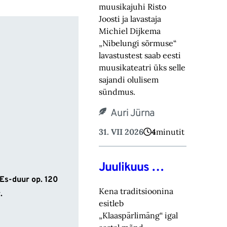
muusikajuhi Risto
Joosti ja lavastaja
Michiel Dijkema
„Nibelungi sõrmuse“
lavastustest saab eesti
muusikateatri üks selle
sajandi olulisem
sündmus.
Auri Jürna
31. VII 2026
4
minutit
Juulikuus …
 Es-duur op. 120
Kena traditsioonina
.
esitleb
„Klaaspärlimäng“ igal