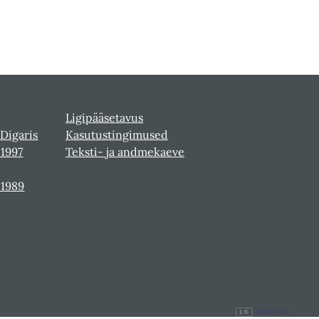
Ligipääsetavus
 Digaris
Kasutustingimused
-1997
Teksti- ja andmekaeve
-1989
1K
DIGITAL