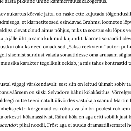
 viie aasta pikkune ühine kammermuusikakogemus.
nev aukartus kõrvale jätta, on raske ette kujutada tõlgendusli
admisega, et klarnetiteosed esindavad Brahmsi loometee lõp
diga olevat olnud ainus põhjus, miks ta soostus elu lõpus ve
ja jälle üht ja sama kulunud kujundit: klarnetisonaadid ole
t, justkui olnuks need omadused „Saksa reekviemi“ autori puh
geli sisemist sundust valada sonaatidesse oma arusaam sügise
 muusika karakter tegelikult eeldab, ja mis tahes kontrastid 
stal vägagi värskendavalt, sest siin on leitud ülimalt sobiv tas
panuväärsem on siiski Selvadore Rähni kõlakäsitlus. Võrrel
ldsegi mitte teenimatult ülivõrdes vastukaja saanud Martin F
lemhelispektri kõrgemaid osi rõhutava tämbri poolest rohkem
ta orkestri kõlamassiivist, Rähni kõla on aga eriti sobilik ju
escendo
’t pikal noodil, Fröst aga ei suuda dramaatilisematel h