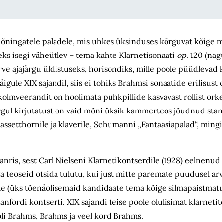
 mõningatele paladele, mis uhkes üksinduses kõrguvat kõige 
s isegi väheütlev – tema kahte Klar­neti­­sonaati
op
. 120 (na
ve ajajärgu üldistuseks, horisondiks, mille poole püüdlevad k
gule XIX sajandil, siis ei tohiks Brahmsi sonaatide erilisust 
 kolmveerandit on hoolimata puhkpillide kasvavast rollist orke
ärgul kirjutatust on vaid mõni üksik kammer­teos jõudnud st
assetthornile ja klaverile, Schumanni „Fantaasiapalad“, mingi
anris, sest Carl Nielseni Klarnetikontserdile (1928) eelnenu
a teoseid otsida tulutu, kui just mitte paremate puudusel ar
ile (üks tõenäolisemaid kandidaate tema kõige silmapaistmatum
tanfordi kontserti. XIX sajandi teise poole olulisimat klarneti
oli Brahms, Brahms ja veel kord Brahms.