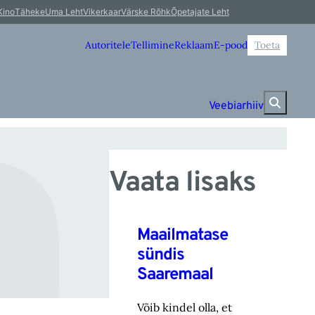
ah
Kino
Täheke
Uma Leht
Vikerkaar
Värske Rõhk
Õpetajate Leht
Autoritele
Tellimine
Reklaam
E-pood
Toeta
Veebiarhiiv
Vaata lisaks
Maailmatase
sündis
Saaremaal
Võib kindel olla, et