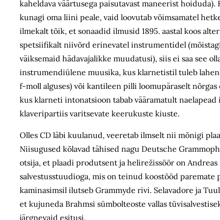
kaheldava väärtusega paisutavast maneerist hoiduda). 
kunagi oma liini peale, vaid loovutab võimsamatel hetke
ilmekalt tõik, et sonaadid ilmusid 1895. aastal koos alte
spetsiifikalt niivõrd erinevatel instrumentidel (mõista
väiksemaid hädavajalikke muudatusi), siis ei saa see ol
instrumendiülene muusika, kus klarnetistil tuleb lahe
f-moll alguses) või kantileen pilli loomupäraselt nõrga
kus klarneti intonatsioon tabab vääramatult naelapead i
klaveripartiis varitsevate keerukuste kiuste.
Olles CD läbi kuulanud, veeretab ilmselt nii mõnigi plaa
Niisugused kõlavad tähised nagu Deutsche Grammophon
otsija, et plaadi produtsent ja helirežissöör on Andre
salvestusstuudioga, mis on teinud koostööd paremate p
kaminasimsil ilutseb Grammyde rivi. Selavadore ja Tuuli
et kujuneda Brahmsi sümbolteoste vallas tüvisalvestisek
järgnevaid esitusi.