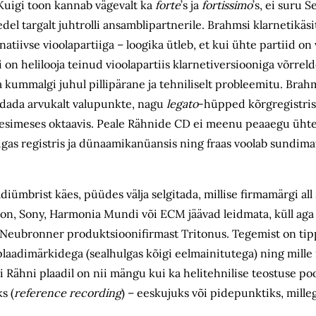
Kuigi toon kannab vägevalt ka
forte
’s ja
fortissimo
’s, ei suru 
del targalt juhtrolli ansamblipartnerile. Brahmsi klarnetikäs
rnatiivse vioolapartiiga – loogika ütleb, et kui ühte partiid o
gi on helilooja teinud vioolapartiis klarnetiversiooniga võrre
la kummalgi juhul pillipärane ja tehniliselt probleemitu. Bra
ndada arvukalt valupunkte, nagu
legato
-hüpped kõrgregistris
s esimeses oktaavis. Peale Rähnide CD ei meenu peaaegu ühtegi
gas registris ja dünaamikanüansis ning fraas voolab sundimatu
diümbrist käes, püüdes välja selgitada, millise firmamärgi all
, Sony, Harmonia Mundi või ECM jäävad leidmata, küll aga
as Neubronner produktsioonifirmast Tritonus. Tegemist on ti
laadimärkidega (sealhulgas kõigi eelmainitutega) ning mille
 Rähni plaadil on nii mängu kui ka helitehnilise teostuse po
s (
reference recording
) – eeskujuks või pidepunktiks, mille