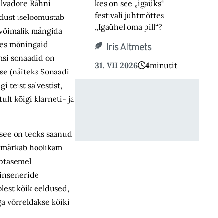
Selvadore Rähni
kes on see „igaüks“
festivali juhtmõttes
itlust iseloomustab
„Igaühel oma pill“?
n võimalik mängida
ldes mõningaid
Iris Altmets
hmsi sonaadid on
31. VII 2026
4
minutit
se (näiteks Sonaadi
 teist salvestist,
lt kõigi klarneti- ja
 see on teoks saanud.
 märkab hoolikam
pptasemel
 inseneride
olest kõik eeldused,
ga võrreldakse kõiki