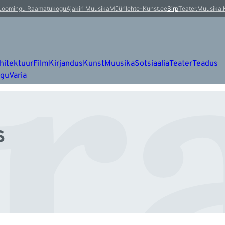
r
Loomingu Raamatukogu
Ajakiri Muusika
Müürileht
e-Kunst.ee
Sirp
Teater.Muusika.
hitektuur
Film
Kirjandus
Kunst
Muusika
Sotsiaalia
Teater
Teadus
ugu
Varia
s