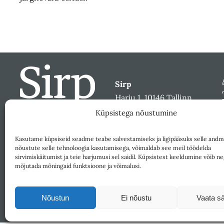
Sirp
Harju 1, 10146 Tallinn
sirp@sirp.ee
Küpsistega nõustumine
Facebook
Toeta
Kasutame küpsiseid seadme teabe salvestamiseks ja ligipääsuks selle andm
nõustute selle tehnoloogia kasutamisega, võimaldab see meil töödelda
sirvimiskäitumist ja teie harjumusi sel saidil. Küpsistest keeldumine võib ne
mõjutada mõningaid funktsioone ja võimalusi.
Nõustun
Ei nõustu
Vaata sä
Väljaandja SA Kultuurileht