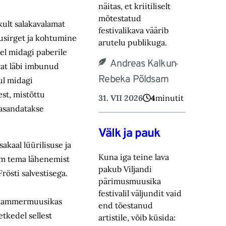
näitas, et kriitiliselt
mõtestatud
kult salakavalamat
festivalikava väärib
usirget ja kohtumine
arutelu publikuga.
el midagi paberile
,
Andreas Kalkun
vat läbi imbunud
Rebeka Põldsam
ul midagi
st, mistõttu
31. VII 2026
4
minutit
tasandatakse
Välk ja pauk
akaal lüürilisuse ja
Kuna iga teine lava
gem tema lähenemist
pakub Viljandi
rösti salvestisega.
pärimusmuusika
festivalil väljundit vaid
st kammermuusikas
end tõestanud
etkedel sellest
artistile, võib küsida: