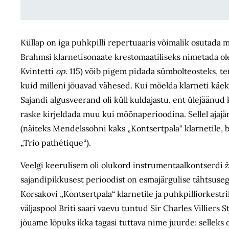
Küllap on iga puhkpilli repertuaaris võimalik osutada
Brahmsi klarneti­sonaate krestomaatiliseks nimetada olek
Kvintetti
op.
115) võib pigem pidada sümbolteosteks, ter
kuid milleni jõuavad vähesed. Kui mõelda klarneti käekäi
Sajandi algusveerand oli küll kuldajastu, ent ülejäänud
raske kirjeldada muu kui mõõnaperioodina. Sellel ajaj
(näiteks Mendelssohni kaks „Kontsertpala“ klarnetile, b
„Trio pathétique“).
Veelgi keerulisem oli olukord instrumentaalkontserdi ž
sajandipikkusest perioodist on esmajärgulise tähtsuseg
Korsakovi „Kontsertpala“ klarnetile ja puhkpilliorkestr
väljaspool Briti saari vaevu tuntud Sir Charles Villiers S
jõuame lõpuks ikka tagasi tuttava nime juurde: selleks 