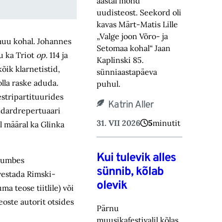
aastal mõnd
uudisteost. Seekord oli
kavas Märt-Matis Lille
„Valge joon Võro- ja
muu kohal. Johannes
Setomaa kohal“ Jaan
gu ka Triot
op.
114 ja
Kaplinski 85.
õik klarnetistid,
sünniaastapäeva
olla raske aduda.
puhul.
stri­partituurides
Katrin Aller
andardrepertuaari
31. VII 2026
5
minutit
l määral ka Glinka
Kui tulevik alles
d umbes
sünnib, kõlab
vestada Rimski-
olevik
a teose tiitlile) või
teoste autorit otsides
Pärnu
muusikafestivalil kõlas