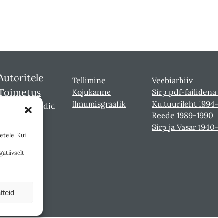
Autoritele
Tellimine
Veebiarhiiv
Toimetus
Kojukanne
Sirp pdf-failidena
Ilmumisgraafik
Kultuurileht 1994
Sirbi laureaadid
Reede 1989-1990
Sirp ja Vasar 1940
etele. Kui
gatiivselt
tteid