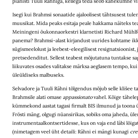
pianisti Tuuli Rähniga, kellega teda seob kahekümne
Isegi kui Brahmsi sonaatide ajaloolisest tähtsusest tule
muusikat. Mida peaks esitaja peale hakkama näiteks te
Meiningeni õukonnaorkestri klarnetisti Richard Mühlfel
panema? Brahmsi-alast kirjandust uurides kohtame ikka 
sügismeelolust ja leebest-eleegilisest resignatsioonis
pretsedenditut. Sellest teabest mõjutatuna tuntakse sa
liikuvates osades valitakse märksa aeglasem tempo, kui
üleüldiseks malbuseks.
Selvadore ja Tuuli Rähni tõlgendus mõjub selle klišee tau
Brahmsile alati omase
appassionato
vahel. Kõige tähele
kümmekond aastat tagasi firmalt BIS ilmunud ja toona ü
Frösti mäng, olgugi nüansirikas, sobiks oma jaheda, ü
instrumentaalkontsertidesse, kus on vaja end läbi lõiga
(nimetagem veel üht detaili: Rähni ei mängi kunagi
cr