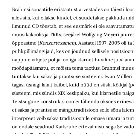
Brahmsi sonaatide eristaatust arvestades on täiesti loo
alles siis, kui ollakse kindel, et suudetakse pakkuda m
ilmunud CD tõestab, et see eesmärk ei ole saavutamatu.
muusikakoolis ja TRKs, seejärel Wolfgang Meyeri juures
õppeastme (
Konzertexamen
). Aastatel 1997–2005 oli ta
puhkpillimängijaid, kes on jõudnud sellisele positsio
nappide vihjete põhjal on iga klarnetihuviline juba am
möödapääsmatu, et mõista tema taotlusi Brahmsi muusika
tuntakse kui saksa ja prantsuse süsteemi. Iwan Mülleri 
tagasi üsnagi laialt käibel, kuid nüüd on siiski kõikjal
süsteem, mis sündis XIX keskpaiku, kui klarnetile pai
Teistsugune konstruktsioon ei tähenda üksnes erinevat s
et saksa ja prantsuse mängutraditsioon selle sõna laiem
interpreet võib saksa traditsioonile omase ümara ja tum
on endale seadnud Karlsruhe ettevalmistusega Selvador