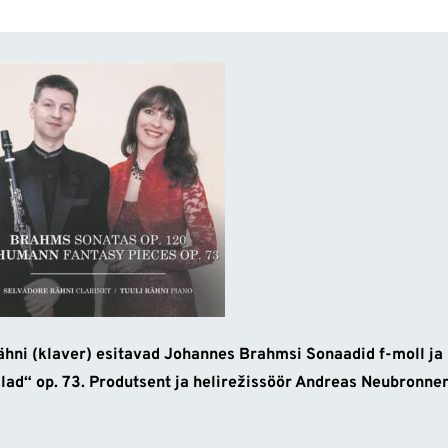
 Rähni (klaver) esitavad Johannes Brahmsi Sonaadid f-moll ja
ad“ op. 73. Produtsent ja helirežissöör Andreas Neubronner