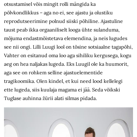
otsustamisel võis mingit rolli mängida ka
põlvkondlikkus
– aga no ei, see ajastu ja olustiku
reprodutseerimine polnud siiski põhiline. Ajastuline
taust peab ikka orgaaniliselt looga ühte sulanduma,
mõjuma endastmõistetava elemendina, ja neis lugudes
see nii ongi. Lilli Luugi lool on tõsine sotsiaalne tagapõhi,
Vahter on esitanud oma loo aga sihiliku kergusega, kogu
aeg on hea naljakas lugeda. Eks Luugil ole ka huumorit,
aga see on rohkem selline ajastuelementide
tragikoomika. Olen kindel, et kui need lood kellelegi
ette lugeda, siis kuulaja magama ei jää. Seda võikski
Tuglase auhinna žürii alati silmas pidada.