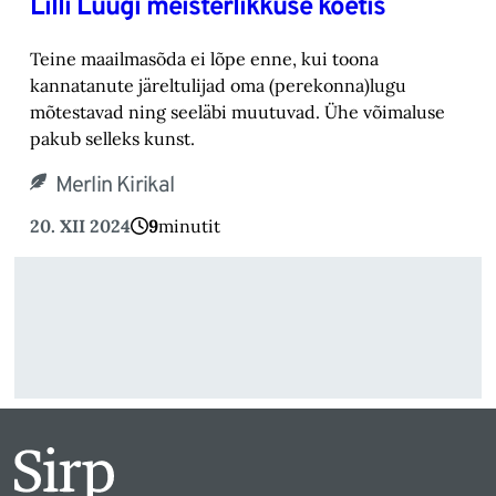
Lilli Luugi meisterlikkuse koetis
Teine maailmasõda ei lõpe enne, kui toona
kannatanute järeltulijad oma (perekonna)lugu
mõtestavad ning seeläbi muutuvad. Ühe võimaluse
pakub selleks kunst.
Merlin Kirikal
20. XII 2024
9
minutit