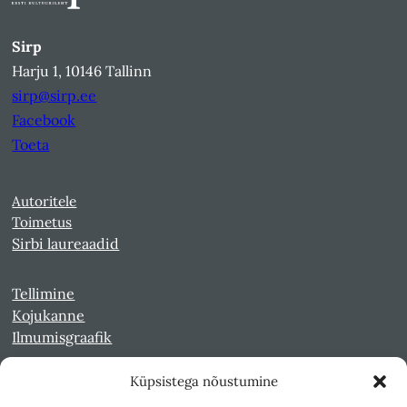
Sirp
Harju 1, 10146 Tallinn
sirp@sirp.ee
Facebook
Toeta
Autoritele
Toimetus
Sirbi laureaadid
Tellimine
Kojukanne
Ilmumisgraafik
Küpsistega nõustumine
Veebiarhiiv