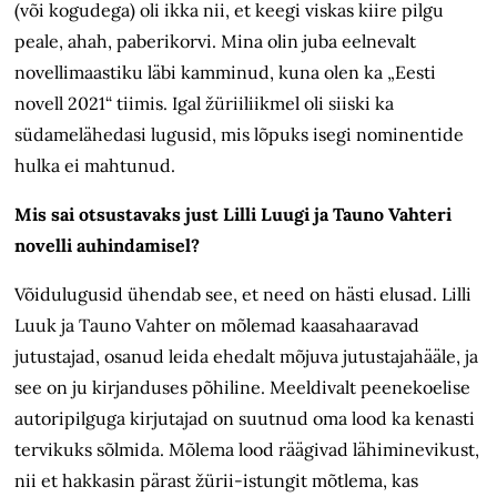
(või kogudega) oli ikka nii, et keegi viskas kiire pilgu
peale, ahah, paberikorvi. Mina olin juba eelnevalt
novellimaastiku läbi kamminud, kuna olen ka „Eesti
novell 2021“ tiimis. Igal žüriiliikmel oli siiski ka
südamelähedasi lugusid, mis lõpuks isegi nominentide
hulka ei mahtunud.
Mis sai otsustavaks just Lilli Luugi ja Tauno Vahteri
novelli auhindamisel?
Võidulugusid ühendab see, et need on hästi elusad. Lilli
Luuk ja Tauno Vahter on mõlemad kaasahaaravad
jutustajad, osanud leida ehedalt mõjuva jutustajahääle, ja
see on ju kirjanduses põhiline. Meeldivalt peenekoelise
autoripilguga kirjutajad on suutnud oma lood ka kenasti
tervikuks sõlmida. Mõlema lood räägivad lähiminevikust,
nii et hakkasin pärast žürii-istungit mõtlema, kas