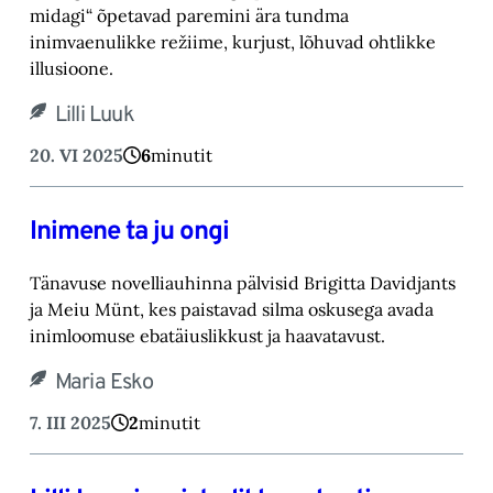
midagi“ õpetavad paremini ära tundma
inimvaenulikke režiime, kurjust, lõhuvad ohtlikke
illusioone.
Lilli Luuk
20. VI 2025
6
minutit
Inimene ta ju ongi
Tänavuse novelliauhinna pälvisid Brigitta Davidjants
ja Meiu Münt, kes paistavad silma oskusega avada
inimloomuse ebatäiuslikkust ja haavatavust.
Maria Esko
7. III 2025
2
minutit