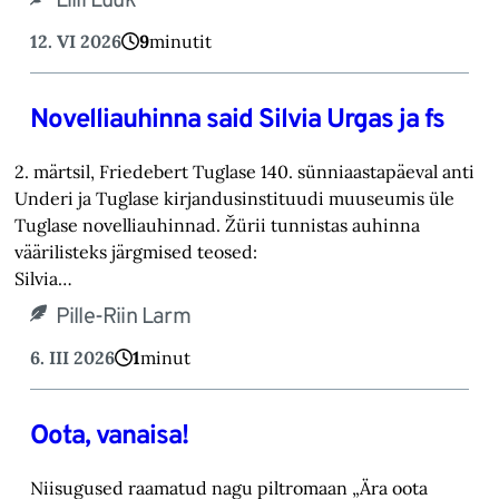
Lilli Luuk
12. VI 2026
9
minutit
Novelliauhinna said Silvia Urgas ja fs
2. märtsil, Friedebert Tuglase 140. sünni­aastapäeval anti
Underi ja Tuglase kirjandusinstituudi muuseumis üle
Tuglase novelliauhinnad. Žürii tunnistas auhinna
väärilisteks järgmised teosed:
Silvia…
Pille-Riin Larm
6. III 2026
1
minut
Oota, vanaisa!
Niisugused raamatud nagu piltromaan „Ära oota