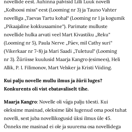
novellide eest. Auhinna
pälvisid
Lilli Luuk novelli
„Kolhoosi miss“ eest (Looming nr
3) ja Tauno Vahter
novelliga „Taevas Tartu kohal“ (Looming nr
1 ja kogumik
„Pikaajaline kokkusaamine“). Parimate mulluste
novellide hulka arvati veel Mart Kivastiku „Reku“
(Looming nr
5), Paula Nerve „Päev, mil Cathy suri“
(Vikerkaar nr
7-8) ja Mari Saadi „Tuletuul“ (Looming
nr
3).
Žüriisse kuulusid Maarja Kangro (esimees), Heli
Allik, P.
I. Filimonov, Mart Velsker ja Kristi Viiding.
Kui palju novelle mullu ilmus ja žürii luges?
Konkurents oli vist ebatavaliselt tihe.
Maarja Kangro
: Novelle oli väga palju tõesti. Kui
oleksime masinad, oleksime läbi lugenud oma pool tuhat
novelli, sest juba novellikogusid üksi ilmus üle
45.
Õnneks me masinad ei ole ja suurema osa novellidega