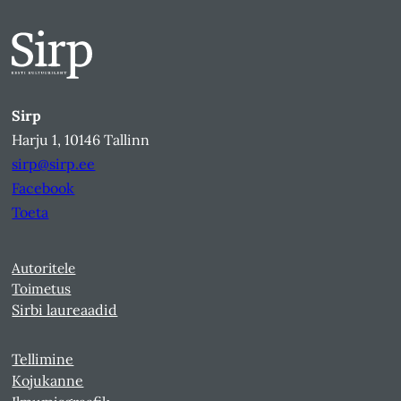
Sirp
Harju 1, 10146 Tallinn
sirp@sirp.ee
Facebook
Toeta
Autoritele
Toimetus
Sirbi laureaadid
Tellimine
Kojukanne