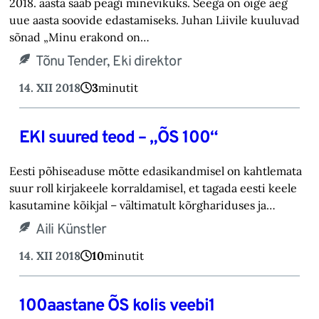
2018. aasta saab peagi minevikuks. Seega on õige aeg
uue aasta soovide edastamiseks. Juhan Liivile kuuluvad
sõnad „Minu erakond on…
Tõnu Tender, Eki direktor
14. XII 2018
3
minutit
EKI suured teod – „ÕS 100“
Eesti põhiseaduse mõtte edasikandmisel on kahtlemata
suur roll kirjakeele korraldamisel, et tagada eesti keele
kasutamine kõikjal – vältimatult kõrghariduses ja…
Aili Künstler
14. XII 2018
10
minutit
100aastane ÕS kolis veebi1