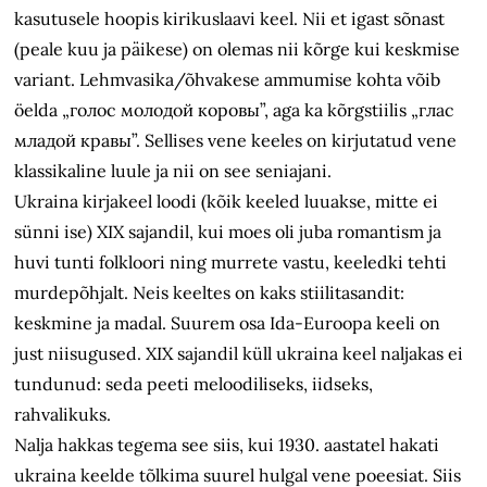
kasutusele hoopis kirikuslaavi keel. Nii et igast sõnast
(peale kuu ja päikese) on olemas nii kõrge kui keskmise
variant. Lehmvasika/õhvakese ammumise kohta võib
öelda „голос молодой коровы”, aga ka kõrgstiilis „глас
младой кравы”. Sellises vene keeles on kirjutatud vene
klassikaline luule ja nii on see seniajani.
Ukraina kirjakeel loodi (kõik keeled luuakse, mitte ei
sünni ise) XIX sajandil, kui moes oli juba romantism ja
huvi tunti folkloori ning murrete vastu, keeledki tehti
murdepõhjalt. Neis keeltes on kaks stiilitasandit:
keskmine ja madal. Suurem osa Ida-Euroopa keeli on
just niisugused. XIX sajandil küll ukraina keel naljakas ei
tundunud: seda peeti meloodiliseks, iidseks,
rahvalikuks.
Nalja hakkas tegema see siis, kui 1930. aastatel hakati
ukraina keelde tõlkima suurel hulgal vene poeesiat. Siis