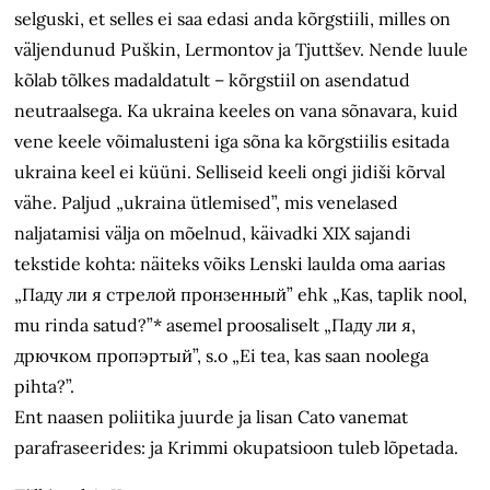
selguski, et selles ei saa edasi anda kõrgstiili, milles on
väljendunud Puškin, Lermontov ja Tjuttšev. Nende luule
kõlab tõlkes madaldatult – kõrgstiil on asendatud
neutraalsega. Ka ukraina keeles on vana sõnavara, kuid
vene keele võimalusteni iga sõna ka kõrgstiilis esitada
ukraina keel ei küüni. Selliseid keeli ongi jidiši kõrval
vähe. Paljud „ukraina ütlemised”, mis venelased
naljatamisi välja on mõelnud, käivadki XIX sajandi
tekstide kohta: näiteks võiks Lenski laulda oma aarias
„Паду ли я стрелой пронзенный” ehk „Kas, taplik nool,
mu rinda satud?”* asemel proosaliselt „Паду ли я,
дрючком пропэртый”, s.o „Ei tea, kas saan noolega
pihta?”.
Ent naasen poliitika juurde ja lisan Cato vanemat
parafraseerides: ja Krimmi okupatsioon tuleb lõpetada.