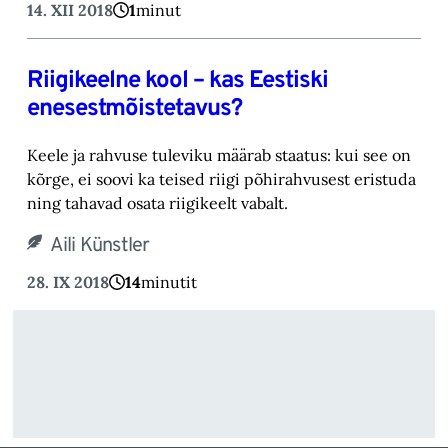
14. XII 2018
1
minut
Riigikeelne kool – kas Eestiski
enesestmõistetavus?
Keele ja rahvuse tuleviku määrab staatus: kui see on
kõrge, ei soovi ka teised riigi põhirahvusest eristuda
ning tahavad osata riigikeelt vabalt.
Aili Künstler
28. IX 2018
14
minutit