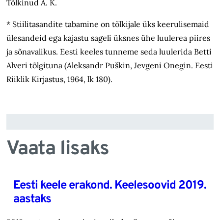
Tõlkinud A. K.
* Stiilitasandite tabamine on tõlkijale üks keerulisemaid
ülesandeid ega kajastu sageli üksnes ühe luulerea piires
ja sõnavalikus. Eesti keeles tunneme seda luule­rida Betti
Alveri tõlgituna (Aleksandr Puškin, Jevgeni Onegin. Eesti
Riiklik Kirjastus, 1964, lk 180).
Vaata lisaks
Eesti keele erakond. Keelesoovid 2019.
aastaks