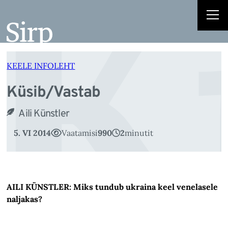
K
Liigu
sisu
juurde
KEELE INFOLEHT
Küsib/Vastab
Aili Künstler
5. VI 2014
Vaatamisi
990
2
minutit
AILI KÜNSTLER: Miks tundub ukraina keel venelasele
naljakas?