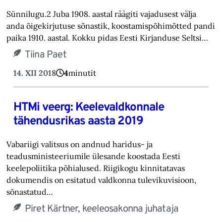
Sünnilugu.2 Juba 1908. aastal räägiti vajadusest välja
anda õigekirjutuse sõnastik, koostamispõhimõtted pandi
paika 1910. aastal. Kokku pidas Eesti Kirjanduse Seltsi…
Tiina Paet
14. XII 2018
4
minutit
HTMi veerg: Keelevaldkonnale
tähendusrikas aasta 2019
Vabariigi valitsus on andnud haridus- ja
teadusministeeriumile ülesande koostada Eesti
keelepoliitika põhialused. Riigikogu kinnitatavas
dokumendis on esitatud valdkonna tulevikuvisioon,
sõnastatud…
Piret Kärtner, keeleosakonna juhataja