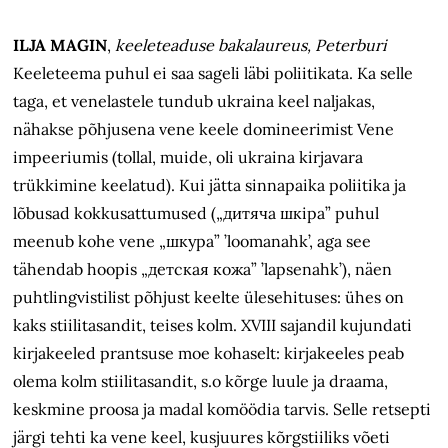
ILJA MAGIN
,
keeleteaduse bakalaureus, Peterburi
Keeleteema puhul ei saa sageli läbi poliitikata. Ka selle
taga, et venelastele tundub ukraina keel naljakas,
nähakse põhjusena vene keele domineerimist Vene
impeeriumis (tollal, muide, oli ukraina kirjavara
trükkimine keelatud). Kui jätta sinnapaika poliitika ja
lõbusad kokkusattumused („дитяча шкiра” puhul
meenub kohe vene „шкура” ’loomanahk’, аga see
tähendab hoopis „детская кожа” ’lapsenahk’), näen
puhtlingvistilist põhjust keelte ülesehituses: ühes on
kaks stiilitasandit, teises kolm. XVIII sajandil kujundati
kirjakeeled prantsuse moe kohaselt: kirjakeeles peab
olema kolm stiilitasandit, s.o kõrge luule ja draama,
keskmine proosa ja madal komöödia tarvis. Selle retsepti
järgi tehti ka vene keel, kusjuures kõrgstiiliks võeti