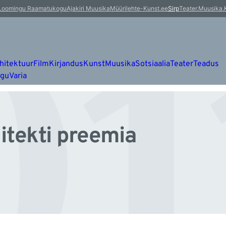
01
Loomingu Raamatukogu
Ajakiri Muusika
Müürileht
e-Kunst.ee
Sirp
Teater.Muusika.
hitektuur
Film
Kirjandus
Kunst
Muusika
Sotsiaalia
Teater
Teadus
ugu
Varia
itekti preemia