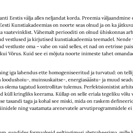
anti Eestis välja alles neljandat korda. Preemia väljaandmine 
 Eesti Kunstiakadeemias on noorte seas olnud ja on ka jätkuv
a vaatevinklist. Vähemalt periooditi on olnud ühiskonnas arh
ikud vestlused ja kirjutised kunstiakadeemia teemadel. Nende 
dud vestluste oma – vahe on vaid selles, et nad on eetrisse pa
 kui Võrus. Kuid see ei mõjuta noorte inimeste tahet omandad
ng iga lahendus ette homogeniseeritud ja turvatud: on tellij
on loodushoiu-, muinsuskaitse-, energiasäästu- ja muud sea
 olema tagatud kontrollitav tulemus. Perfektsionistist arhit
üll kringliks keerama. Küllap on selle eriala tegeliku võlu 
lse tasandi taga ja kohal see miski, mida on raskem defineerid
pliinidele ning vaatamata arenevatele arvutiprogrammidele ei 
em, sundides formaalseid eeltingimusi abstraheerima, mille k