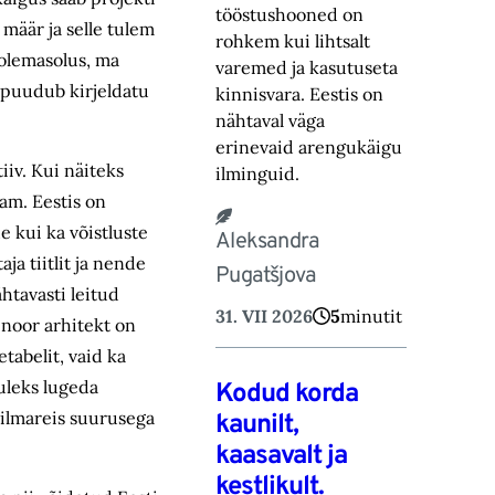
tööstushooned on
määr ja selle tulem
rohkem kui lihtsalt
 olemasolus, ma
varemed ja kasutuseta
l puudub kirjeldatu
kinnisvara. Eestis on
nähtaval väga
erinevaid arengukäigu
iv. Kui näiteks
ilminguid.
am. Eestis on
e kui ka võistluste
Aleksandra
a tiitlit ja nende
Pugatšjova
htavasti leitud
31. VII 2026
5
minutit
 noor arhitekt on
tabelit, vaid ka
tuleks lugeda
Kodud korda
ailmareis suurusega
kaunilt,
kaasavalt ja
kestlikult.