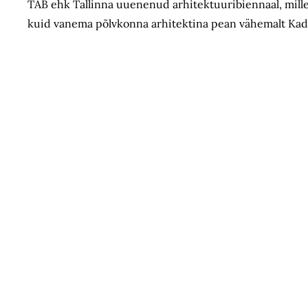
TAB ehk Tallinna uuenenud arhitektuuribiennaal, mille k
kuid vanema põlvkonna arhitektina pean vähemalt Kadrio