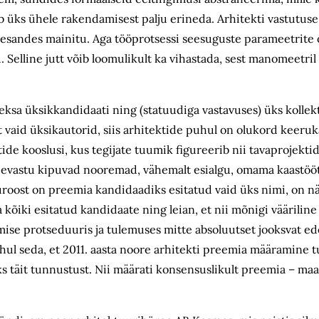
 üks ühele rakendamisest palju erineda. Arhitekti vastutuse 
lesandes mainitu. Aga tööprotsessi seesuguste parameetrite
u. Selline jutt võib loomulikult ka vihastada, sest manomeetri
sa üksikkandidaati ning (statuudiga vastavuses) üks kollekti
 vaid üksikautorid, siis arhitektide puhul on olukord keeruk
e kooslusi, kus tegijate tuumik figureerib nii tavaprojektid
vastu kipuvad nooremad, vähemalt esialgu, omama kaastöötaj
oost on preemia kandidaadiks esitatud vaid üks nimi, on nä
õiki esitatud kandidaate ning leian, et nii mõnigi vääriline
se protseduuris ja tulemuses mitte absoluutset jooksvat ede
uhul seda, et 2011. aasta noore arhitekti preemia määramine 
s täit tunnustust. Nii määrati konsensuslikult preemia – ma