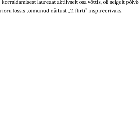
orraldamisest laureaat aktiivselt osa võttis, oli selgelt põlv
ru lossis toimunud näitust „11 flirti” inspireerivaks.