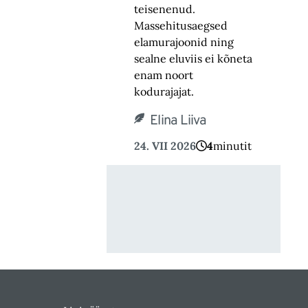
teisenenud.
Massehitusaegsed
elamurajoonid ning
sealne eluviis ei kõneta
enam noort
kodurajajat.
Elina Liiva
24. VII 2026
4
minutit