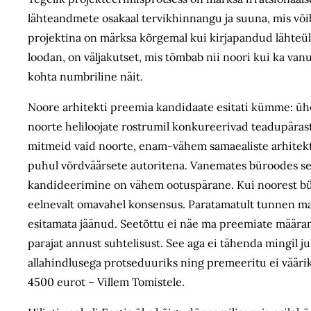
lähteandmete osakaal tervikhinnangu ja suuna, mis võib
projektina on märksa kõrgemal kui kirjapandud lähteü
loodan, on väljakutset, mis tõmbab nii noori kui ka van
kohta numbriline näit.
Noore arhitekti preemia kandidaate esitati kümme: ühek
noorte heliloojate rostrumil konkureerivad teadupärast
mitmeid vaid noorte, enam-vähem samaealiste arhitektid
puhul võrdväärsete autoritena. Vanemates büroodes see
kandideerimine on vähem ootuspärane. Kui noorest bür
eelnevalt omavahel konsensus. Paratamatult tunnen ma k
esitamata jäänud. Seetõttu ei näe ma preemiate määrami
parajat annust suhtelisust. See aga ei tähenda mingil j
allahindlusega protseduuriks ning premeeritu ei väärik
4500 eurot – Villem Tomistele.