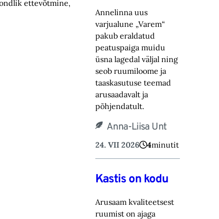
kondlik ettevõtmine,
Annelinna uus
varjualune „Varem“
pakub eraldatud
peatuspaiga muidu
üsna lagedal väljal ning
seob ruumiloome ja
taaskasutuse teemad
arusaadavalt ja
põhjendatult.
Anna-Liisa Unt
24. VII 2026
4
minutit
Kastis on kodu
Arusaam kvaliteetsest
ruumist on ajaga