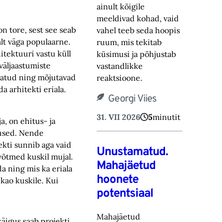
ainult kõigile
meeldivad kohad, vaid
on tore, sest see seab
vahel teeb seda hoopis
alt väga populaarne.
ruum, mis tekitab
itektuuri vastu küll
küsimusi ja põhjustab
väljaastumiste
vastandlikke
isatud ning mõjutavad
reaktsioone.
a arhitekti eriala.
Georgi Viies
31. VII 2026
5
minutit
a, on ehitus- ja
dused. Nende
ekti sunnib aga vaid
Unustamatud.
võtmed kuskil mujal.
Mahajäetud
a ning mis ka eriala
hoonete
kao kuskile. Kui
potentsiaal
Mahajäetud
äigus saab projekti