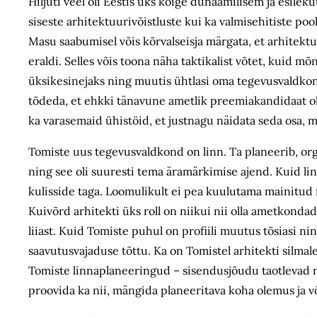
Hiljuti veel oli Eestis üks kõige dünaamilisem ja esile
siseste arhitektuurivõistluste kui ka valmisehitiste po
Masu saabumisel võis kõrvalseisja märgata, et arhitekt
eraldi. Selles võis toona näha taktikalist võtet, kuid mõn
üksikesinejaks ning muutis ühtlasi oma tegevusvaldkonn
tõdeda, et ehkki tänavune ametlik preemiakandidaat oli
ka varasemaid ühistöid, et justnagu näidata seda osa, m
Tomiste uus tegevusvaldkond on linn. Ta planeerib, org
ning see oli suuresti tema äramärkimise ajend. Kuid linn
kulisside taga. Loomulikult ei pea kuulutama mainitud f
Kuivõrd arhitekti üks roll on niikui nii olla ametkond
liiast. Kuid Tomiste puhul on profiili muutus tõsiasi nin
saavutusvajaduse tõttu. Ka on Tomistel arhitekti silmale
Tomiste linnaplaneeringud – sisendusjõudu taotlevad
proovida ka nii, mängida planeeritava koha olemus ja 