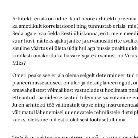
Arhitekti eriala on iidne, kuid noore arhitekti preemia 
ka ametlikult korrelatsiooni ning tunnustab eriala, mis
Seda aga ei saa öelda Eesti ühiskonna, eriti meie meedi
suur huvi, näiteks ajakirjanike ja arvamusliidrite aval
sisuline väärtus ei ületa üldjuhul aga bussis pealtkuul
kindlasti omakorda ka bussireisijate arvamust nii Virus
Miks?
Ometi peaks see eriala olema selgelt determineeritud ni
planeerimisseadused, on üld- ja detailplaneeringud, 
omavahelistest võimalikest vastuoludest hoolimata peaks
etteantud raamidesse seatud tulemuse saavutamine end k
Ju on arhitekti töö vältimatult täpse ning instrumentaa
vältimatul lähenemisel uuenevatele tehnilistele distsi
kaoks, oleksime millestki olulisest lootusetult ilma.
Tegelik projekteerimisprotsess on märksa irratsionaals