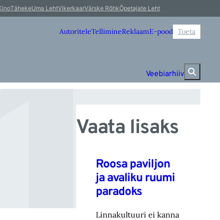
1
Kino
Täheke
Uma Leht
Vikerkaar
Värske Rõhk
Õpetajate Leht
Autoritele
Tellimine
Reklaam
E-pood
Toeta
Veebiarhiiv
Vaata lisaks
Roosa paviljon
ja avaliku ruumi
paradoks
Linnakultuuri ei kanna