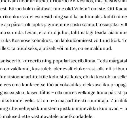
küündivam noor arhitektuuribüroo AB Kosmos, mis paistis silm
olest. Büroo kolm nähtavat nime olid Villem Tomiste, Ott Kada
uurikonkurssidel esinesid ning said ka auhinnalisi kohti nime
e aja pärast oli lõplik jagunemine siiski saanud tõsiasjaks: Vi
a suunda. Leian, et antud juhul, tahtmatagi teada laialimine
 üks Kosmose kolmikust, on lahkulöömisest võitnud kõik. Tom
illest ta nüüdseks, ajutiselt või mitte, on eemaldunud.
aniseerib, kureerib ning populariseerib linna. Teda märgata
 on valdkond, kus tuleb, olenevalt olukorrast, olla nii tribu
unktsioone arhitektile kohustuslikuks, ehkki kostub ka selles
ade ees oma konkreetse töö advokaadiks, oleks avaliku propag
g isiksusliku kasvu tähis – olla mures eelkõige linna pärast, ja
 üks kindel eelis: tal on n-ö majaarhitekti ruumitaju. Žüriilii
 ning ühemehepakkumistena justkui minevikku kuuluvad –, a
võimalused ette vastutavatele ametkondadele.