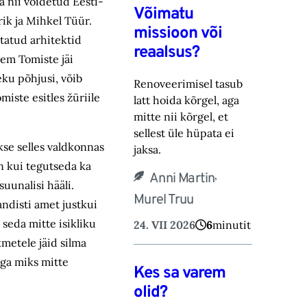
a nii võidetud Eesti-
Võimatu
rik ja Mihkel Tüür.
missioon või
tatud arhitektid
reaalsus?
llem Tomiste jäi
ku põhjusi, võib
Renoveerimisel tasub
iste esitles žüriile
latt hoida kõrgel, aga
mitte nii kõrgel, et
sellest üle hüpata ei
kse selles valdkonnas
jaksa.
un kui tegutseda ka
,
Anni Martin
uunalisi hääli.
Murel Truu
andisti amet justkui
 seda mitte isikliku
24. VII 2026
6
minutit
kmetele jäid silma
ga miks mitte
Kes sa varem
olid?