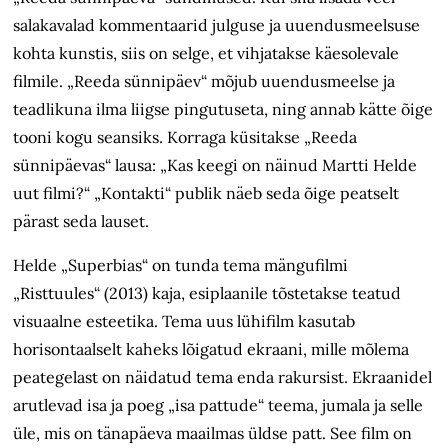
salakavalad kommentaarid julguse ja uuendusmeelsuse
kohta kunstis, siis on selge, et vihjatakse käesolevale
filmile. „Reeda sünnipäev“ mõjub uuendusmeelse ja
teadlikuna ilma liigse pingutuseta, ning annab kätte õige
tooni kogu seansiks. Korraga küsitakse „Reeda
sünnipäevas“ lausa: „Kas keegi on näinud Martti Helde
uut filmi?“ „Kontakti“ publik näeb seda õige peatselt
pärast seda lauset.
Helde „Superbias“ on tunda tema mängufilmi
„Risttuules“ (2013) kaja, esiplaanile tõstetakse teatud
visuaalne esteetika. Tema uus lühifilm kasutab
horisontaalselt kaheks lõigatud ekraani, mille mõlema
peategelast on näidatud tema enda rakursist. Ekraanidel
arutlevad isa ja poeg „isa pattude“ teema, jumala ja selle
üle, mis on tänapäeva maailmas üldse patt. See film on