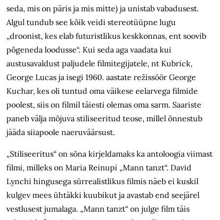
seda, mis on päris ja mis mitte) ja unistab vabadusest.
Algul tundub see kõik veidi stereotüüpne lugu
„droonist, kes elab futuristlikus keskkonnas, ent soovib
põgeneda loodusse“. Kui seda aga vaadata kui
austusavaldust paljudele filmitegijatele, nt Kubrick,
George Lucas ja isegi 1960. aastate režissöör George
Kuchar, kes oli tuntud oma väikese eelarvega filmide
poolest, siis on filmil täiesti olemas oma sarm. Saariste
paneb välja mõjuva stiliseeritud teose, millel õnnestub
jääda siiapoole naeruväärsust.
„Stiliseeritus“ on sõna kirjeldamaks ka antoloogia viimast
filmi, milleks on Maria Reinupi „Mann tanzt“. David
Lynchi hingusega sürrealistlikus filmis näeb ei kuskil
kulgev mees ühtäkki kuubikut ja avastab end seejärel
vestlusest jumalaga. „Mann tanzt“ on julge film täis