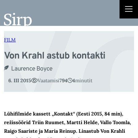
V
Liigu
sisu
juurde
FILM
Von Krahl astub kontakti
Laurence Boyce
6. III 2015
Vaatamisi
794
4
minutit
Lühifilmide kassett „Kontakt“ (Eesti 2015, 84 min),
režissöörid Triin Ruumet, Martti Helde, Vallo Toomla,
Raigo Saariste ja Maria Reinup. Linastub Von Krahli