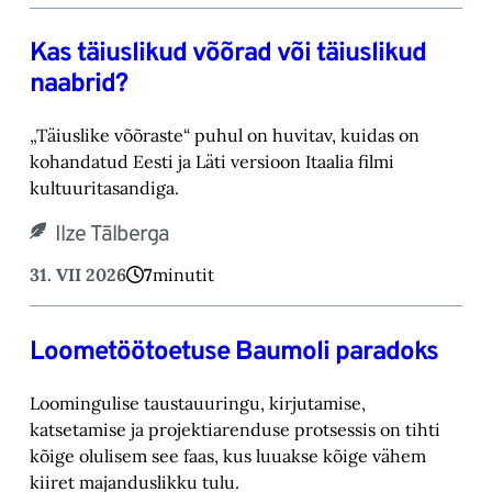
Kas täiuslikud võõrad või täiuslikud
naabrid?
„Täiuslike võõraste“ puhul on huvitav, kuidas on
kohandatud Eesti ja Läti versioon Itaalia filmi
kultuuritasandiga.
Ilze Tālberga
31. VII 2026
7
minutit
Loometöötoetuse Baumoli paradoks
Loomingulise taustauuringu, kirjutamise,
katsetamise ja projektiarenduse protsessis on tihti
kõige olulisem see faas, kus luuakse kõige vähem
kiiret majanduslikku tulu.