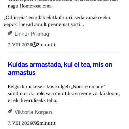
nagu Homerose oma.‎
„Odüsseia“ esindab eliitkultuuri, seda vanakreeka
eepost loevad ainult peenemat sorti…
Linnar Priimägi
7. VIII 2026
2
minutit
Kuidas armastada, kui ei tea, mis on
armastus
Belgia linnakeses, kus kulgeb „Noorte emade“
sündmustik, pole vaja müütilisi sireene või kük‎loopi,
et elu keeruliseks teha. ‎
Viktoria Korpan
7. VIII 2026
5
minutit