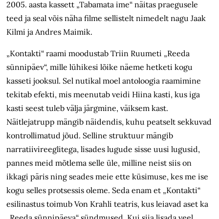
2005. aasta kassett „Tabamata ime“ näitas praegusele
teed ja seal võis näha filme sellistelt nimedelt nagu Jaak
Kilmi ja Andres Maimik.
„Kontakti“ raami moodustab Triin Ruumeti „Reeda
sünnipäev“, mille lühikesi lõike näeme hetketi kogu
kasseti jooksul. Sel nutikal moel antoloogia raamimine
tekitab efekti, mis meenutab veidi Hiina kasti, kus iga
kasti seest tuleb välja järgmine, väiksem kast.
Näitlejatrupp mängib näidendis, kuhu peatselt sekkuvad
kontrollimatud jõud. Selline struktuur mängib
narratiivireeglitega, lisades lugude sisse uusi lugusid,
pannes meid mõtlema selle üle, milline neist siis on
ikkagi päris ning seades meie ette küsimuse, kes me ise
kogu selles protsessis oleme. Seda enam et „Kontakti“
esilinastus toimub Von Krahli teatris, kus leiavad aset ka
„Reeda sünnipäeva“ sündmused. Kui siia lisada veel