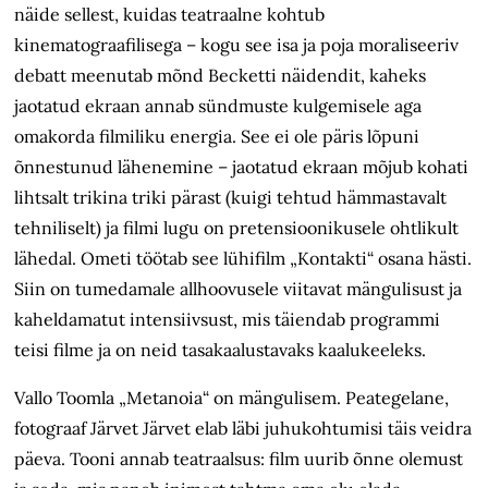
näide sellest, kuidas teatraalne kohtub
kinematograafilisega – kogu see isa ja poja moraliseeriv
debatt meenutab mõnd Becketti näidendit, kaheks
jaotatud ekraan annab sündmuste kulgemisele aga
omakorda filmiliku energia. See ei ole päris lõpuni
õnnestunud lähenemine – jaotatud ekraan mõjub kohati
lihtsalt trikina triki pärast (kuigi tehtud hämmastavalt
tehniliselt) ja filmi lugu on pretensioonikusele ohtlikult
lähedal. Ometi töötab see lühifilm „Kontakti“ osana hästi.
Siin on tumedamale allhoovusele viitavat mängulisust ja
kaheldamatut intensiivsust, mis täiendab programmi
teisi filme ja on neid tasakaalustavaks kaalukeeleks.
Vallo Toomla „Metanoia“ on mängulisem. Peategelane,
fotograaf Järvet Järvet elab läbi juhukohtumisi täis veidra
päeva. Tooni annab teatraalsus: film uurib õnne olemust