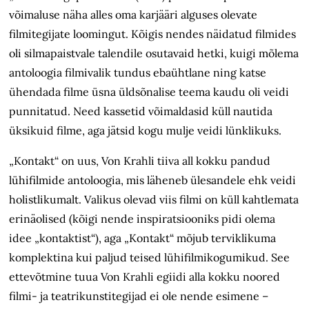
võimaluse näha alles oma karjääri alguses olevate
filmitegijate loomingut. Kõigis nendes näidatud filmides
oli silmapaistvale talendile osutavaid hetki, kuigi mõlema
antoloogia filmivalik tundus ebaühtlane ning katse
ühendada filme üsna üldsõnalise teema kaudu oli veidi
punnitatud. Need kassetid võimaldasid küll nautida
üksikuid filme, aga jätsid kogu mulje veidi lünklikuks.
„Kontakt“ on uus, Von Krahli tiiva all kokku pandud
lühifilmide antoloogia, mis läheneb ülesandele ehk veidi
holistlikumalt. Valikus olevad viis filmi on küll kahtlemata
erinäolised (kõigi nende inspiratsiooniks pidi olema
idee „kontaktist“), aga „Kontakt“ mõjub terviklikuma
komplektina kui paljud teised lühifilmikogumikud. See
ettevõtmine tuua Von Krahli egiidi alla kokku noored
filmi- ja teatrikunstitegijad ei ole nende esimene –