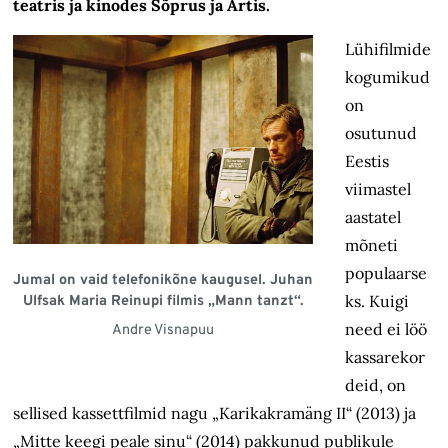
teatris ja kinodes Sõprus ja Artis.
Lühifilmide
kogumikud
on
osutunud
Eestis
viimastel
aastatel
mõneti
populaarse
Jumal on vaid telefonikõne kaugusel. Juhan
ks. Kuigi
Ulfsak Maria Reinupi filmis „Mann tanzt“.
need ei löö
Andre Visnapuu
kassarekor
deid, on
sellised kassettfilmid nagu „Karikakramäng II“ (2013) ja
„Mitte keegi peale sinu“ (2014) pakkunud publikule