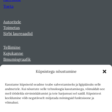
Toeta
Autoritele
Toimetus
Sirbi laureaadid
Tellimine
Kojukanne
Ilmumisgraafik
Küpsistega nõustumine
Veebiarhiiv
Sirp pdf-failidena Digaris
Kasutame küpsiseid seadme teabe salvestamiseks ja ligipääsuks selle
Kultuurileht 1994-1997
andmetele. Kui nõustute selle tehnoloogia kasutamisega, võimaldab see
Reede 1989-1990
meil töödelda sirvimiskäitumist ja teie harjumusi sel saidil. Küpsistest
Sirp ja Vasar 1940-1989
keeldumine võib negatiivselt mõjutada mõningaid funktsioone ja
võimalusi.
Ligipääsetavus