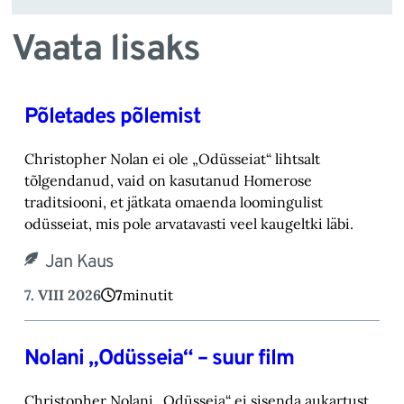
Vaata lisaks
Põletades põlemist
Christopher Nolan ei ole „Odüsseiat“ lihtsalt
tõlgendanud, vaid on kasutanud Homerose
tra‎ditsiooni, et jätkata omaenda loomingulist
odüsseiat, mis pole arvatavasti veel kaugeltki läbi.‎
Jan Kaus
7. VIII 2026
7
minutit
Nolani „Odüsseia“ – suur film
Christopher Nolani „Odüsseia“ ei sisenda aukartust