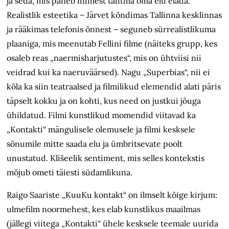
ja seda, mis paneb inimest tahtma oma elu elada.
Realistlik esteetika – Järvet kõndimas Tallinna kesklinnas
ja rääkimas telefonis õnnest – seguneb sürrealistlikuma
plaaniga, mis meenutab Fellini filme (näiteks grupp, kes
osaleb reas „naermisharjutustes“, mis on ühtviisi nii
veidrad kui ka naeruväärsed). Nagu „Superbias“, nii ei
kõla ka siin teatraalsed ja filmilikud elemendid alati päris
täpselt kokku ja on kohti, kus need on justkui jõuga
ühildatud. Filmi kunstlikud momendid viitavad ka
„Kontakti“ mängulisele olemusele ja filmi kesksele
sõnumile mitte saada elu ja ümbritsevate poolt
unustatud. Klišeelik sentiment, mis selles kontekstis
mõjub ometi täiesti südamlikuna.
Raigo Saariste „KuuKu kontakt“ on ilmselt kõige kirjum:
ulmefilm noormehest, kes elab kunstlikus maailmas
(jällegi viitega „Kontakti“ ühele kesksele teemale uurida