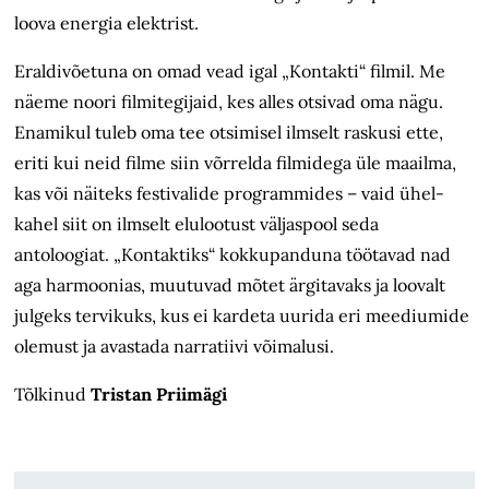
loova energia elektrist.
Eraldivõetuna on omad vead igal „Kontakti“ filmil. Me
näeme noori filmitegijaid, kes alles otsivad oma nägu.
Enamikul tuleb oma tee otsimisel ilmselt raskusi ette,
eriti kui neid filme siin võrrelda filmidega üle maailma,
kas või näiteks festivalide programmides – vaid ühel-
kahel siit on ilmselt elulootust väljaspool seda
antoloogiat. „Kontaktiks“ kokkupanduna töötavad nad
aga harmoonias, muutuvad mõtet ärgitavaks ja loovalt
julgeks tervikuks, kus ei kardeta uurida eri meediumide
olemust ja avastada narratiivi võimalusi.
Tõlkinud
Tristan Priimägi