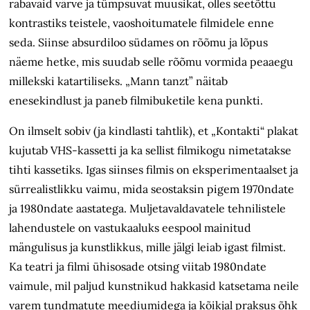
rabavaid värve ja tümpsuvat muusikat, olles seetõttu
kontrastiks teistele, vaoshoitumatele filmidele enne
seda. Siinse absurdiloo südames on rõõmu ja lõpus
näeme hetke, mis suudab selle rõõmu vormida peaaegu
millekski katartiliseks. „Mann tanzt” näitab
enesekindlust ja paneb filmibuketile kena punkti.
On ilmselt sobiv (ja kindlasti tahtlik), et „Kontakti“ plakat
kujutab VHS-kassetti ja ka sellist filmikogu nimetatakse
tihti kassetiks. Igas siinses filmis on eksperimentaalset ja
sürrealistlikku vaimu, mida seostaksin pigem 1970ndate
ja 1980ndate aastatega. Muljetavaldavatele tehnilistele
lahendustele on vastukaaluks eespool mainitud
mängulisus ja kunstlikkus, mille jälgi leiab igast filmist.
Ka teatri ja filmi ühisosade otsing viitab 1980ndate
vaimule, mil paljud kunstnikud hakkasid katsetama neile
varem tundmatute meediumidega ja kõikjal praksus õhk