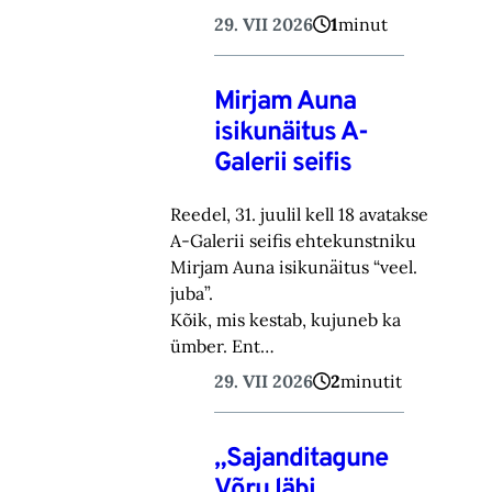
29. VII 2026
1
minut
Mirjam Auna
isikunäitus A-
Galerii seifis
Reedel, 31. juulil kell 18 avatakse
A-Galerii seifis ehtekunstniku
Mirjam Auna isikunäitus “veel.
juba”.
Kõik, mis kestab, kujuneb ka
ümber. Ent…
29. VII 2026
2
minutit
„Sajanditagune
Võru läbi