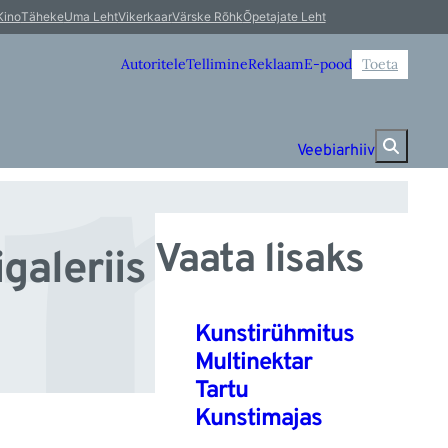
en
Kino
Täheke
Uma Leht
Vikerkaar
Värske Rõhk
Õpetajate Leht
Autoritele
Tellimine
Reklaam
E-pood
Toeta
Veebiarhiiv
Vaata lisaks
galeriis
Kunstirühmitus
Multinektar
Tartu
Kunstimajas