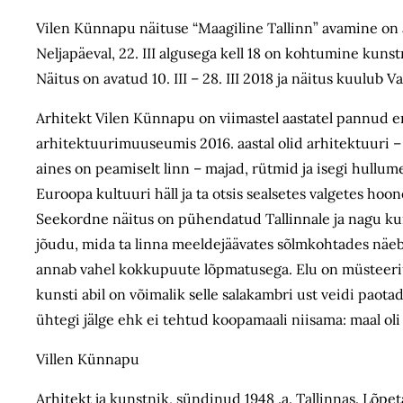
Vilen Künnapu näituse “Maagiline Tallinn” avamine on arh
Neljapäeval, 22. III algusega kell 18 on kohtumine kuns
Näitus on avatud 10. III – 28. III 2018 ja näitus kuulub
Arhitekt Vilen Künnapu on viimastel aastatel pannud 
arhitektuurimuuseumis 2016. aastal olid arhitektuuri –
aines on peamiselt linn – majad, rütmid ja isegi hullu
Euroopa kultuuri häll ja ta otsis sealsetes valgetes hoo
Seekordne näitus on pühendatud Tallinnale ja nagu kun
jõudu, mida ta linna meeldejäävates sõlmkohtades näeb:
annab vahel kokkupuute lõpmatusega. Elu on müsteerium
kunsti abil on võimalik selle salakambri ust veidi paota
ühtegi jälge ehk ei tehtud koopamaali niisama: maal ol
Villen Künnapu
Arhitekt ja kunstnik, sündinud 1948 .a. Tallinnas. Lõpe