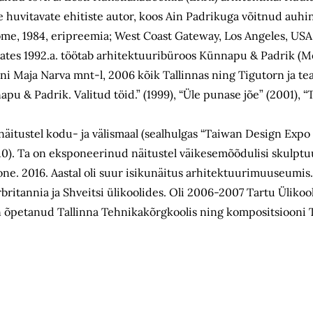
 huvitavate ehitiste autor, koos Ain Padrikuga võitnud auhi
ome, 1984, eripreemia; West Coast Gateway, Los Angeles, USA,
lates 1992.a. töötab arhitektuuribüroos Künnapu & Padrik (Met
rni Maja Narva mnt-l, 2006 kõik Tallinnas ning Tigutorn ja
 & Padrik. Valitud töid.” (1999), “Üle punase jõe” (2001), “
äitustel kodu- ja välismaal (sealhulgas “Taiwan Design Expo
10). Ta on eksponeerinud näitustel väikesemõõdulisi skulptu
oone. 2016. Aastal oli suur isikunäitus arhitektuurimuuseumi
ritannia ja Shveitsi ülikoolides. Oli 2006-2007 Tartu Ülikool
n õpetanud Tallinna Tehnikakõrgkoolis ning kompositsiooni 