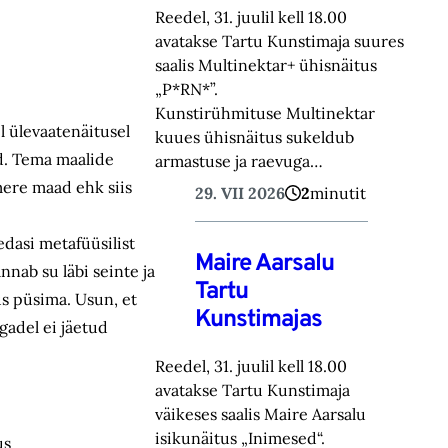
Reedel, 31. juulil kell 18.00
avatakse Tartu Kunstimaja suures
saalis Multinektar+ ühisnäitus
„P*RN*”.
Kunstirühmituse Multinektar
 ülevaatenäitusel
kuues ühisnäitus sukeldub
id. Tema maalide
armastuse ja raevuga…
mere maad ehk siis
29. VII 2026
2
minutit
dasi metafüüsilist
Maire Aarsalu
nab su läbi seinte ja
Tartu
us püsima. Usun, et
Kunstimajas
egadel ei jäetud
Reedel, 31. juulil kell 18.00
avatakse Tartu Kunstimaja
väikeses saalis Maire Aarsalu
isikunäitus „Inimesed“.
us