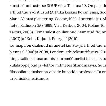
kunstirühmitustesse SOUP 69 ja Tallinna 10. On paljude
arhitektuurivõistlustel (Arktika keskus Rovaniemis, So
Marja-Vantaa planeering, Soome, 1992, I preemia jt.). A
hotell Radisson SAS 1999; Viru Keskus, 2004, Kolme To
Tartus, 2008). Tema sulest on ilmunud raamatud “Künnapu
(2007) ja “Koht. Kujund. Energia” (2010).
Künnapu on osalenud mitmetel kunsti- ja arhitektuurin
biennaal 2006 ja 2008, Londoni arhitektuurifestival 20
ning avalikus linnaruumis suuremõõtmelisi installatsi
külalisõppejõud ja -lektor mitmetes Skandinaavia, Suurb
filosoofiateaduskonna vabade kunstide professor. Ta o
urbanistikainstituudis.