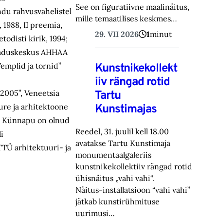
See on figuratiivne maalinäitus,
ndu rahvusvahelistel
mille temaatilises keskmes…
 1988, II preemia,
29. VII 2026
1
minut
odisti kirik, 1994;
 teaduskeskus AHHAA
Templid ja tornid”
Kunstnikekollekt
iiv rängad rotid
 2005”, Veneetsia
Tartu
ure ja arhitektoone
Kunstimajas
s. Künnapu on olnud
Reedel, 31. juulil kell 18.00
i
avatakse Tartu Kunstimaja
TTÜ arhitektuuri- ja
monumentaalgaleriis
kunstnikekollektiiv rängad rotid
ühisnäitus „vahi vahi“.
Näitus-installatsioon “vahi vahi”
jätkab kunstirühmituse
uurimusi…