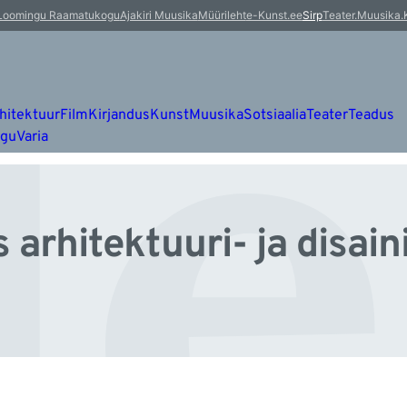
l
Loomingu Raamatukogu
Ajakiri Muusika
Müürileht
e-Kunst.ee
Sirp
Teater.Muusika.
hitektuur
Film
Kirjandus
Kunst
Muusika
Sotsiaalia
Teater
Teadus
ugu
Varia
arhitektuuri- ja disaini