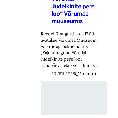
Judeikinite pere
loo“ Võrumaa
muuseumis
Reedel, 7. augustil kell 17.00
avatakse Võrumaa Muuseumi
galeriis ajalooline näitus
„Sajanditagune Võru läbi
Judeikinite pere loo“.
Tänapäeval elab Võru linnas…
23. VII 2026
2
minutit