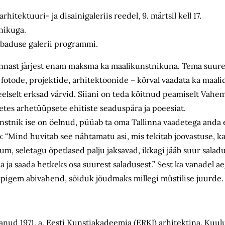
itektuuri- ja disainigaleriis reedel, 9. märtsil kell 17.
tnikuga.
 Vabaduse galerii programmi.
ennast järjest enam maksma ka maalikunstnikuna. Tema suurel
 fotode, projektide, arhitektoonide – kõrval vaadata ka maal
meelselt erksad värvid. Siiani on teda köitnud peamiselt Vahe
netes arhetüüpsete ehitiste seaduspära ja poeesiat.
stnik ise on öelnud, püüab ta oma Tallinna vaadetega anda e
 “Mind huvitab see nähtamatu asi, mis tekitab joovastuse, kan
, seletagu õpetlased palju jaksavad, ikkagi jääb suur salad
da ja saada hetkeks osa suurest saladusest.” Sest ka vanadel a
i pigem abivahend, sõiduk jõudmaks millegi müstilise juurde.
tanud 1971. a. Eesti Kunstiakadeemia (ERKI) arhitektina. Kuul