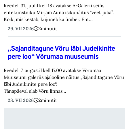
Reedel, 31. juulil kell 18 avatakse A-Galerii seifis
ehtekunstniku Mirjam Auna isikunäitus “veel. juba”.
Kõik, mis kestab, kujuneb ka ümber. Ent…
29. VII 2026
2
minutit
„Sajanditagune Võru läbi Judeikinite
pere loo“ Võrumaa muuseumis
Reedel, 7. augustil kell 17.00 avatakse Võrumaa
Muuseumi galeriis ajalooline näitus „Sajanditagune Võru
läbi Judeikinite pere loo“.
Tänapäeval elab Võru linnas…
23. VII 2026
2
minutit