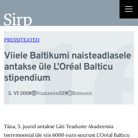
ii
Liigu
sisu
juurde
PRESSITEATED
Viiele Baltikumi naisteadlasele
antakse üle L’Oréal Balticu
stipendium
5. VI 2018
Vaatamisi
529
2
minutit
Täna, 5. juunil antakse Läti Teaduste Akadeemia
tseremoonial üle viis 6000 euro suurust L’Oréal Balticu