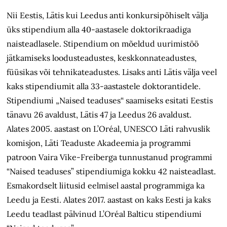
Nii Eestis, Lätis kui Leedus anti konkursipõhiselt välja
üks stipendium alla 40-aastasele doktorikraadiga
naisteadlasele. Stipendium on mõeldud uurimistöö
jätkamiseks loodusteadustes, keskkonnateadustes,
füüsikas või tehnikateadustes. Lisaks anti Lätis välja veel
kaks stipendiumit alla 33-aastastele doktorantidele.
Stipendiumi „Naised teaduses“ saamiseks esitati Eestis
tänavu 26 avaldust, Lätis 47 ja Leedus 26 avaldust.
Alates 2005. aastast on L’Oréal, UNESCO Läti rahvuslik
komisjon, Läti Teaduste Akadeemia ja programmi
patroon Vaira Vike-Freiberga tunnustanud programmi
“Naised teaduses” stipendiumiga kokku 42 naisteadlast.
Esmakordselt liitusid eelmisel aastal programmiga ka
Leedu ja Eesti. Alates 2017. aastast on kaks Eesti ja kaks
Leedu teadlast pälvinud L’Oréal Balticu stipendiumi