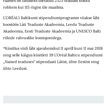
raames on tänaseks toetatud 2525 teadlast kokku
rohkem kui 115 riigist üle maailma.
L’ORÉAL’i Baltikumi stipendiumiprogramm viiakse läbi
koostöös Läti Teaduste Akadeemia, Leedu Teaduste
Akadeemia, Eesti Teaduste Akadeemia ja UNESCO Balti
riikide rahvuslike komisjonidega.
*Küsitlus viidi läbi ajavahemikul 11 aprill kuni 11 mai 2018
ning selle käigus küsitleti 39 L’Oréal Balticu stipendiumi
„Naised teaduses“ stipendaati Lätist, ühte Eestist ning
ühte Leedust.