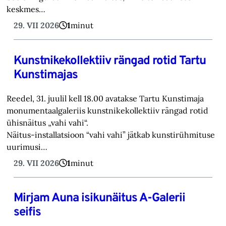
keskmes…
29. VII 2026
1
minut
Kunstnikekollektiiv rängad rotid Tartu
Kunstimajas
Reedel, 31. juulil kell 18.00 avatakse Tartu Kunstimaja
monumentaalgaleriis kunstnikekollektiiv rängad rotid
ühisnäitus „vahi vahi“.
Näitus-installatsioon “vahi vahi” jätkab kunstirühmituse
uurimusi…
29. VII 2026
1
minut
Mirjam Auna isikunäitus A-Galerii
seifis