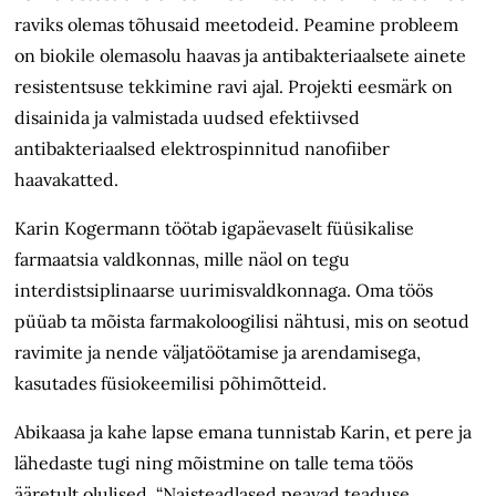
raviks olemas tõhusaid meetodeid. Peamine probleem
on biokile olemasolu haavas ja antibakteriaalsete ainete
resistentsuse tekkimine ravi ajal. Projekti eesmärk on
disainida ja valmistada uudsed efektiivsed
antibakteriaalsed elektrospinnitud nanofiiber
haavakatted.
Karin Kogermann töötab igapäevaselt füüsikalise
farmaatsia valdkonnas, mille näol on tegu
interdistsiplinaarse uurimisvaldkonnaga. Oma töös
püüab ta mõista farmakoloogilisi nähtusi, mis on seotud
ravimite ja nende väljatöötamise ja arendamisega,
kasutades füsiokeemilisi põhimõtteid.
Abikaasa ja kahe lapse emana tunnistab Karin, et pere ja
lähedaste tugi ning mõistmine on talle tema töös
ääretult olulised. “Naisteadlased peavad teaduse