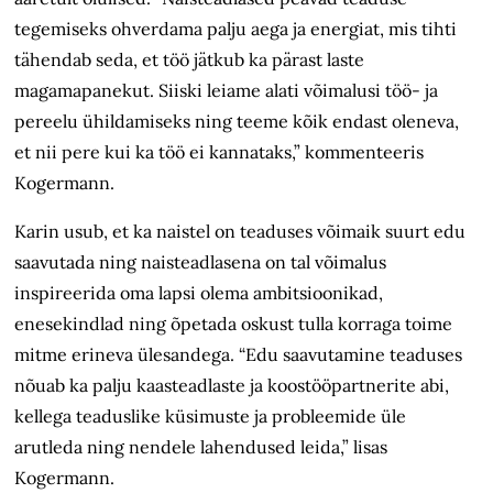
tegemiseks ohverdama palju aega ja energiat, mis tihti
tähendab seda, et töö jätkub ka pärast laste
magamapanekut. Siiski leiame alati võimalusi töö- ja
pereelu ühildamiseks ning teeme kõik endast oleneva,
et nii pere kui ka töö ei kannataks,” kommenteeris
Kogermann.
Karin usub, et ka naistel on teaduses võimaik suurt edu
saavutada ning naisteadlasena on tal võimalus
inspireerida oma lapsi olema ambitsioonikad,
enesekindlad ning õpetada oskust tulla korraga toime
mitme erineva ülesandega. “Edu saavutamine teaduses
nõuab ka palju kaasteadlaste ja koostööpartnerite abi,
kellega teaduslike küsimuste ja probleemide üle
arutleda ning nendele lahendused leida,” lisas
Kogermann.