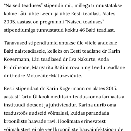
“Naised teaduses” stipendiumit, millega tunnustatakse
kolme Läti, ühte Leedu ja ühte Eesti teadlast. Alates
2005. aastast on programmi “Naised teaduses”
stipendiumiga tunnustatud kokku 46 Balti teadlast.
Tänavused stipendiumid antakse üle viiele andekale
Balti naisteadlasele, kelleks on Eesti teadlane dr Karin
Kogermann, Läti teadlased dr Ilva Nakurte, Anda
Fridrihsone, Margarita Baitimirova ning Leedu teadlane
dr Giedre Motuzaite-Matuzevičūte.
Eesti stipendaat dr Karin Kogermann on alates 2015.
aastast Tartu Ülikooli meditsiiniteaduskonna farmaatsia
instituudi dotsent ja juhtivteadur. Karina uurib oma
teadustöös uudseid võimalusi, kuidas parandada
krooniliste haavade ravi. Hoolimata erinevatest
võimalustest ei ole veel krooniliste haavainfektsioonide