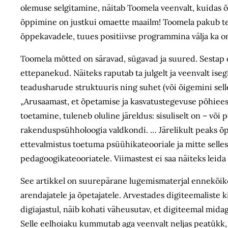
olemuse selgitamine, näitab Toomela veenvalt, kuidas õp
õppimine on justkui omaette maailm! Toomela pakub teo
õppekavadele, tuues positiivse programmina välja ka oma
Toomela mõtted on säravad, sügavad ja suured. Sestap o
ettepanekud. Näiteks raputab ta julgelt ja veenvalt ise
teadus­harude struktuuris ning suhet (või õigemini se
„Arusaamast, et õpetamise ja kasvatus­tegevuse põhie
toetamine, tuleneb oluline järeldus: sisuliselt on – võ
rakenduspsühholoogia valdkondi. … Järelikult peaks õp
ettevalmistus toetuma psüühikateooriale ja mitte sellest
pedagoogika­teooriatele. Viimastest ei saa näiteks leida
See artikkel on suurepärane lugemismaterjal ennekõik
arendajatele ja õpetajatele. Arvestades digiteemaliste k
digiajastul, näib kohati väheusutav, et digiteemal midag
Selle eelhoiaku kummutab aga veenvalt neljas peatükk,