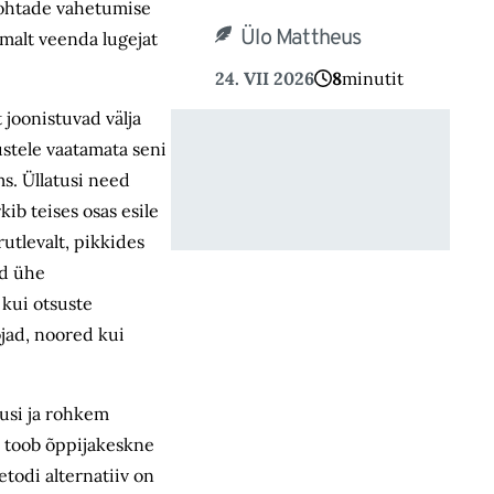
kohtade vahetumise
Ülo Mattheus
amalt veenda lugejat
24. VII 2026
8
minutit
 joonistuvad välja
stele vaatamata seni
s. Üllatusi need
ib teises osas esile
utlevalt, pikkides
ad ühe
 kui otsuste
jad, noored kui
dusi ja rohkem
 toob õppijakeskne
todi alternatiiv on