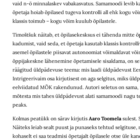
vaid n-ö minnalaskev vabakasvatus. Samamoodi levib ka
õpetaja hoiab õpilased tugeva kontrolli all ehk kogu võim
klassis toimub – kogu võim kuulub õpilastele.
Timoštšuk näitab, et õpilasekesksus ei tähenda mitte õp
kadumist, vaid seda, et õpetaja kasutab klassis kontro
asemel õpilastele piisavat autonoomiat võimaldavat või
õppijakeskne lähenemine õpetamisele sisaldama, on sell
räägitud üldpädevuse teema: mis laadi üldpädevust Ees
Intrigeerivaim osa kirjutisest on aga selgitus, miks üld
eelviidatud MÕK rakendunud. Autori seletus on sama, m
mõtesta mis tahes üldpädevust alati samamoodi nagu te
peaks.
Kolmas peatükk on särav kirjutis
Aaro Toomela
sulest. 
Näiteks leiab sealt puust ja punaseks tehtud selgituse
kohaselt ei saa teadmisi õpetajalt õpilasele otse üle 