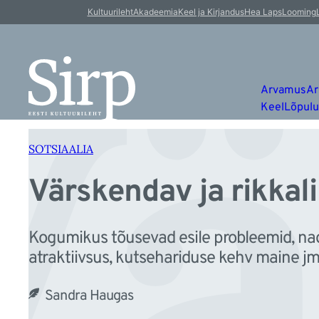
Vä
Liigu
Kultuurileht
Akadeemia
Keel ja Kirjandus
Hea Laps
Looming
sisu
juurde
Arvamus
Ar
Keel
Lõpul
SOTSIAALIA
Värskendav ja rikkali
Kogumikus tõusevad esile probleemid, n
atraktiivsus, kutsehariduse kehv maine jm
Sandra Haugas