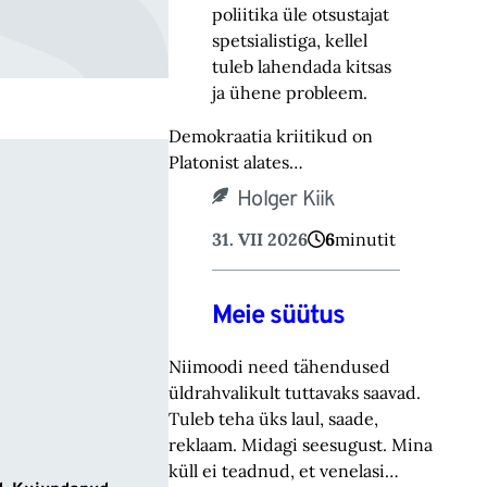
poliitika üle otsustajat
spetsialistiga, kellel
tuleb lahendada kitsas
ja ühene probleem.
Demokraatia kriitikud on
Platonist alates…
Holger Kiik
31. VII 2026
6
minutit
Meie süütus
Niimoodi need tähendused
üldrahvalikult tuttavaks saavad.
Tuleb teha üks laul, saade,
reklaam. Midagi seesugust. Mina
küll ei teadnud, et venelasi…