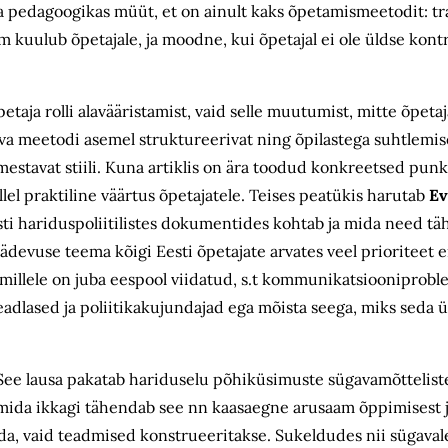
 pedagoogikas müüt, et on ainult kaks õpetamismeetodit: tra
 kuulub õpetajale, ja moodne, kui õpetajal ei ole üldse kontro
etaja rolli alavääristamist, vaid selle muutumist, mitte õpet
lliva meetodi asemel struktureerivat ning õpilastega suhtlemi
mestavat stiili. Kuna artiklis on ära toodud konkreetsed pun
el praktiline väärtus õpetajatele. Teises peatükis harutab
Ev
ti hariduspoliitilistes dokumentides kohtab ja mida need t
pädevuse teema kõigi Eesti õpetajate arvates veel prioriteet e
illele on juba eespool viidatud, s.t kommunikatsiooniproble
adlased ja poliitikakujundajad ega mõista seega, miks seda
See lausa pakatab hariduselu põhiküsimuste sügavamõtteliste
, mida ikkagi tähendab see nn kaasaegne arusaam õppimisest j
kanda, vaid teadmised konstrueeritakse. Sukeldudes nii sügava