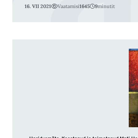
16. VII 2021
Vaatamisi
1645
9
minutit