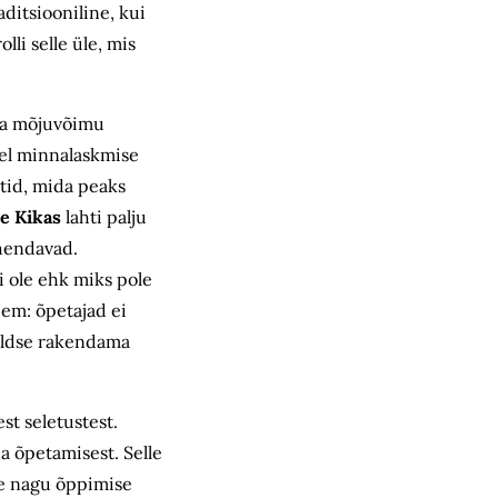
ditsiooniline, kui
lli selle üle, mis
aja mõjuvõimu
sel minnalaskmise
ktid, mida peaks
e Kikas
lahti palju
ähendavad.
i ole ehk miks pole
em: õpetajad ei
 üldse rakendama
st seletustest.
a õpetamisest. Selle
le nagu õppimise