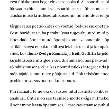
eest ühiskonnas kogu elukaare jooksul. Alushariduse o
ülevaade võimaldanuks alushariduse rolli ühiskonnas eh
alushariduse kriitilises tähtsuses nii indiviidide aren
Järgnevates peatükkides on võetud fookusesse õpetajad,
Eesti hariduses juba paraku üsna tugevalt juurdunud p
lahendada õnnestunud: õpetajaskonna vananemine, õpet
artiklid seega ei paku, küll aga leiab sisukaid ja komp
viies, kus
Ilona-Evelyn Rannala
ja
Heili Griffith
kirjeld
kirjeldustesse intrigeerivaid dilemmasid, mis pakuva
sõlmküsimusena välja, kas noored tuleks integreerida j
mõjutajaid ja muutuste põhjustajaid. Ehk teisisõnu: n
probleem
versus
noored kui ressurss.
Kui raamatu teine osa on süsteemitutvustuste rohkuse tõ
analüüsi. Ühtlasi on see teemade mõttes väga mitmekes
lähenemine kaasa õpetamises. Lapsekasvatamise puhul 