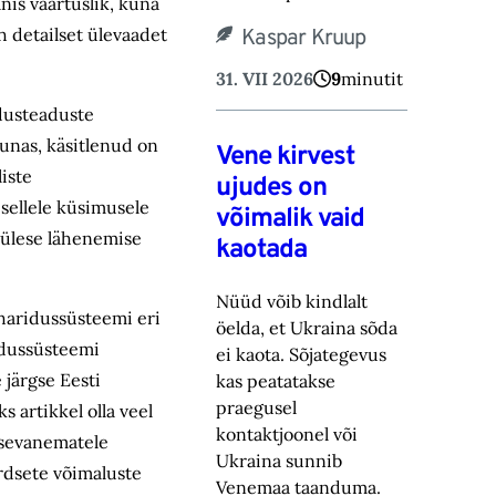
nis väärtuslik, kuna
h detailset ülevaadet
Kaspar Kruup
31. VII 2026
9
minutit
idusteaduste
unas, käsitlenud on
Vene kirvest
iste
ujudes on
sellele küsimusele
võimalik vaid
deülese lähenemise
kaotada
Nüüd võib kindlalt
 haridussüsteemi eri
öelda, et Ukraina sõda
idussüsteemi
ei kaota. Sõjategevus
 järgse Eesti
kas peatatakse
praegusel
s artikkel olla veel
kontaktjoonel või
apsevanematele
Ukraina sunnib
õrdsete võimaluste
Venemaa taanduma.