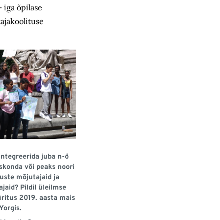
 iga õpilase
ajakoolituse
integreerida juba n-ö
iskonda või peaks noori
uste mõjutajaid ja
aid? Pildil üleilmse
üritus 2019. aasta mais
Yorgis.