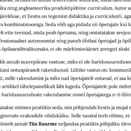
tika ning angloameerika produkti­põhine
curriculum
.
Autor a
relduse, et Eestis on tegemist didaktika ja
curriculum
’i, a
 kombinatsiooniga. Seda võib aga pidada nii õpetajate kui ka
elt ette teemad, mida peab õpetama, ning omistatakse seejuur
ofessionaalset autonoomiat ning paneb ühtlasi õpetajad ja õpi
 õpilasesõbralikumaks, ei ole märkimisväärset arengut siiski
ükk annab suure­pärase vastuse, miks ei ole haridusuuenduse
siiani ootuspäraselt rakendunud. Lühike vastus on: kommuni
i, mille rakendamist ja miks nad õpetajatelt ootavad, ei saa k
e artikkel tähelepanelikult läbi lugeda. Õpetajatele pole mõte
iste haridusuuenduste rakendamise nimel õpetajatega n-ö ühin
tatakse mitmes pea­tükis seda, mis põhjendab Eestis ja mujal 
uginevate erakoolide võidukäiku. Selle taustal teeb rõõmu, e
 Nimelt annab
Tiiu Kuurme
neljandas peatükis põhjaliku ülev