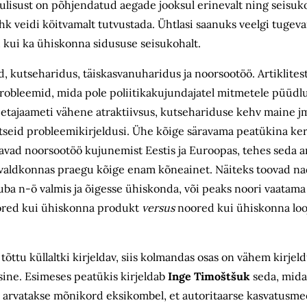
lulisust on põhjendatud aegade jooksul erinevalt ning seisu
k veidi köitvamalt tutvustada. Ühtlasi saanuks veelgi tugev
gu kui ka ühiskonna sidususe seisukohalt.
 kutseharidus, täiskasvanuharidus ja noorsootöö. Artiklitest
robleemid, mida pole poliitikakujundajatel mitmetele püüdlu
ajaameti vähene atraktiivsus, kutsehariduse kehv maine jm
aktseid probleemikirjeldusi. Ühe kõige säravama peatükina kerk
avad noorsootöö kujunemist Eestis ja Euroopas, tehes seda ar
d valdkonnas praegu kõige enam kõneainet. Näiteks toovad n
uba n-ö valmis ja õigesse ühiskonda, või peaks noori vaatama
oored kui ühiskonna produkt
versus
noored kui ühiskonna loo
ttu küllaltki kirjeldav, siis kolmandas osas on vähem kirjel
ine. Esimeses peatükis kirjeldab
Inge Timoštšuk
seda, mida
arvatakse mõnikord eksikombel, et autoritaarse kasvatusmee