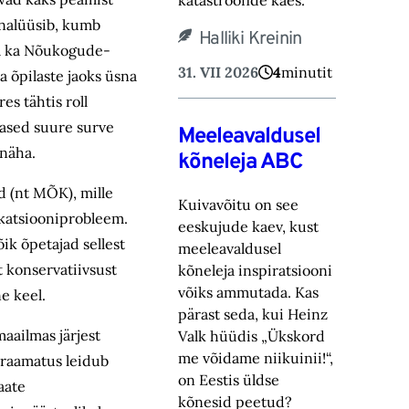
katastroofide käes.
nalüüsib, kumb
Halliki Kreinin
ga ka Nõukogude-
31. VII 2026
4
minutit
 õpilaste jaoks üsna
es tähtis roll
lased suure surve
Meeleavaldusel
 näha.
kõneleja ABC
d (nt MÕK), mille
Kuivavõitu on see
katsiooniprobleem.
eeskujude kaev, kust
õik õpetajad sellest
meeleavaldusel
t konservatiivsust
kõneleja inspiratsiooni
võiks ammutada. Kas
e keel.
pärast seda, kui Heinz
maailmas järjest
Valk hüüdis „Ükskord
me võidame niikuinii!“,
t raamatus leidub
on Eestis üldse
aate
kõnesid peetud?