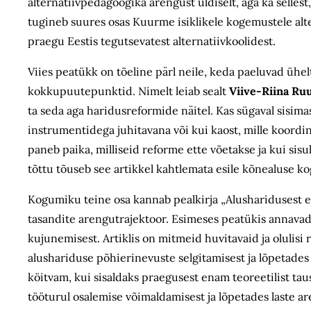
alternatiivpedagoogika arengust üldiselt, aga ka sellest
tugineb suures osas Kuurme isiklikele kogemustele alte
praegu Eestis tegutsevatest alternatiivkoolidest.
Viies peatükk on tõeline pärl neile, keda paeluvad ühelt
kokkupuutepunktid. Nimelt leiab sealt
Viive-Riina Ru
ta seda aga haridusreformide näitel. Kas sügaval sisim
instrumentidega juhitavana või kui kaost, mille koord
paneb paika, milliseid reforme ette võetakse ja kui sis
tõttu tõuseb see artikkel kahtlemata esile kõnealuse 
Kogumiku teine osa kannab pealkirja „Alusharidusest el
tasandite arengu­trajektoor. Esimeses peatükis annava
kujunemisest. Artiklis on mitmeid huvitavaid ja olulisi 
alushariduse põhierinevuste selgitamisest ja lõpetades E
köitvam, kui sisaldaks praegusest enam teoreetilist tau
tööturul osalemise võimaldamisest ja lõpetades laste a