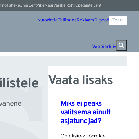
sk
Kino
Täheke
Uma Leht
Vikerkaar
Värske Rõhk
Õpetajate Leht
Autoritele
Tellimine
Reklaam
E-pood
Toeta
Veebiarhiiv
Vaata lisaks
listele
Miks ei peaks
 vähene
valitsema ainult
asjatundjad?
On eksitav võrrelda