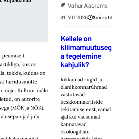
d. Kujundanud
Vahur Aabrams
31. VII 2026
3
minutit
Kellele on
kliimamuutuseg
a tegelemine
d peamiselt
kahjulik?
artikliga, kus on
al tekkis, kuidas on
Rikkamad riigid ja
sti haridusmõtte
elanikkonnarühmad
am mõju. Kultuurimälu
vastutavad
eletud, on autorite
keskkonnakriiside
tusega (MÕK ja NÕK).
tekitamise eest, samal
 alusepanijad juba
ajal kui vaesemad
kannatavad
ökoloogiliste
avad kaks peamist