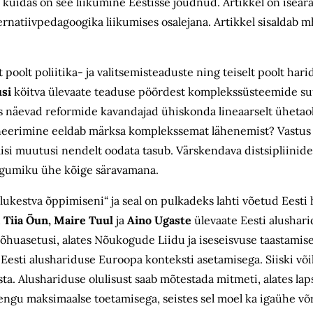
, kuidas on see liikumine Eestisse jõudnud. Artikkel on iseära
rnatiivpedagoogika liikumises osalejana. Artikkel sisaldab m
 poolt poliitika- ja valitsemisteaduste ning teiselt poolt har
usi
köitva ülevaate teaduse pöördest komplekssüsteemide su
as näevad reformide kavandajad ühiskonda lineaarselt ühetaol
ineerimine eeldab märksa komplekssemat lähenemist? Vastus 
ulisi muutusi nendelt oodata tasub. Värskendava distsipliini
kogumiku ühe kõige säravamana.
ukestva õppimiseni“ ja seal on pulkadeks lahti võetud Eesti
d
Tiia Õun, Maire Tuul
ja
Aino Ugaste
ülevaate Eesti alushar
rõhuasetusi, alates Nõukogude Liidu ja iseseisvuse taastamise
esti alus­hariduse Euroopa konteksti asetamisega. Siiski võik
sta. Alushariduse olulisust saab mõtestada mitmeti, alates l
rengu maksimaalse toetamisega, seistes sel moel ka igaühe v