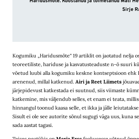
Haridusmõte. Koostanud ja toimetanud Mati He
Sirje R
Kogumiku „Haridusmõte“ 19 artiklit on jaotatud nelja 
teoreetiliste, hariduse ja kasvatusteaduste n-ö suuri kü
võetud luubi alla kogumiku keskne kontseptsioon ehk Ees
arenenud, millal katkenud.
Airi ja Reet Liimets
jõuavad
järjepidevust katkestada ei suutnud, siis viimaste kü
katkemine, mis väljendub selles, et enam ei teata, millis
hinnangul toonud kaasa selle, et ikka ja jälle leiutata
Sisult ei ole see autorite sõnul sugugi väga uus, kuna 
sada aastat tagasi.
Teises peatükis on
Maria Erss
fookusesse võtnud õppek