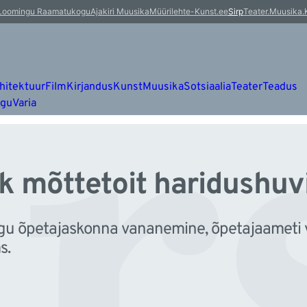
r
Loomingu Raamatukogu
Ajakiri Muusika
Müürileht
e-Kunst.ee
Sirp
Teater.Muusika.
hitektuur
Film
Kirjandus
Kunst
Muusika
Sotsiaalia
Teater
Teadus
ugu
Varia
k mõttetoit haridushuvi
agu õpetajaskonna vananemine, õpetajaameti
s.