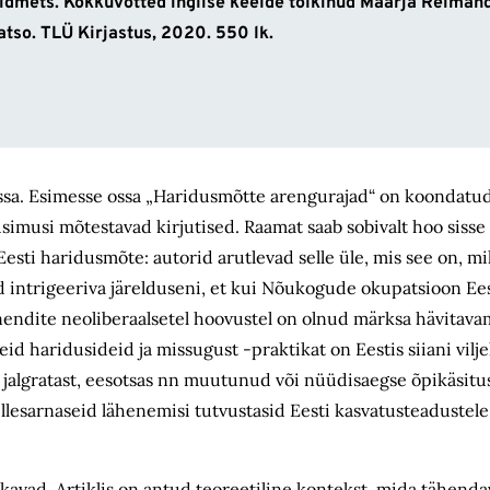
idmets. Kokkuvõtted inglise keelde tõlkinud Maarja Reiman
atso. TLÜ Kirjastus, 2020. 550
lk.
ossa. Esimesse ossa „Haridusmõtte arengurajad“ on koondatu
simusi mõtestavad kirjutised. Raamat saab sobivalt hoo sisse 
ti haridusmõte: autorid arutlevad selle üle, mis see on, mill
 intrigeeriva järelduseni, et kui Nõu­kogude okupatsioon Ee
mnendite neoliberaalsetel hoovustel on olnud märksa hävitav
eid haridusideid ja missugust -praktikat on Eestis siiani vilj
kse jalgratast, eesotsas nn muutunud või nüüdisaegse õpikäsi
sellesarnaseid lähenemisi tutvustasid Eesti kasvatusteadustele
avad. Artiklis on antud teoreetiline kontekst, mida tähend