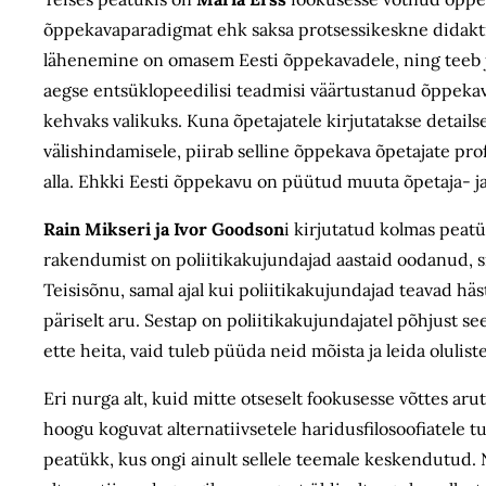
õppekava­paradigmat ehk saksa protsessikeskne didak
lähenemine on omasem Eesti õppekavadele, ning teeb jä
aegse entsüklopeedilisi teadmisi väärtustanud õppekava
kehvaks valikuks. Kuna õpetajatele kirjutatakse details
välishindamisele, piirab selline õppekava õpetajate pr
alla. Ehkki Eesti õppekavu on püütud muuta õpetaja- ja
Rain Mikseri ja Ivor Goodson
i kirjutatud kolmas peat
rakendumist on poliitikakujundajad aastaid oodanud, 
Teisisõnu, samal ajal kui poliitikakujundajad teavad häst
päriselt aru. Sestap on poliitikakujundajatel põhjust se
ette heita, vaid tuleb püüda neid mõista ja leida olul
Eri nurga alt, kuid mitte otseselt fookusesse võttes aru
hoogu koguvat alternatiivsetele haridusfilosoofiatele t
peatükk, kus ongi ainult sellele teemale keskendutud.