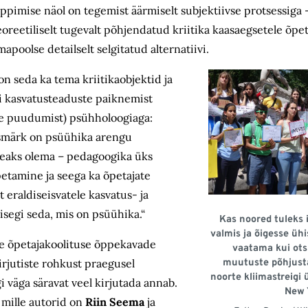
pimise näol on tegemist äärmiselt subjektiivse protsessiga –
reetiliselt tugevalt põhjendatud kriitika kaasaegsetele õpet
poolse detailselt selgitatud alternatiivi.
n seda ka tema kriitikaobjektid ja
gi kasvatusteaduste paiknemist
lle puudumist) psühholoogiaga:
esmärk on psüühika arengu
i peaks olema – pedagoogika üks
etamine ja seega ka õpetajate
 eraldiseisvatele kasvatus- ja
 isegi seda, mis on psüühika.“
Kas noored tuleks 
valmis ja õigesse üh
e õpetajakoolituse õppekavade
vaatama kui ots
irjutiste rohkust praegusel
muutuste põhjustaj
noorte kliimastreigi 
i väga säravat veel kirjutada annab.
New 
 mille autorid on
Riin Seema
ja