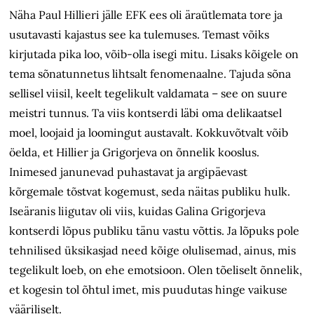
Näha Paul Hillieri jälle EFK ees oli äraütlemata tore ja
usutavasti kajastus see ka tulemuses. Temast võiks
kirjutada pika loo, võib-olla isegi mitu. Lisaks kõigele on
tema sõnatunnetus lihtsalt fenomenaalne. Tajuda sõna
sellisel viisil, keelt tegelikult valdamata – see on suure
meistri tunnus. Ta viis kontserdi läbi oma delikaatsel
moel, loojaid ja loomingut austavalt. Kokkuvõtvalt võib
öelda, et Hillier ja Grigorjeva on õnnelik kooslus.
Inimesed janunevad puhastavat ja argipäevast
kõrgemale tõstvat kogemust, seda näitas publiku hulk.
Iseäranis liigutav oli viis, kuidas Galina Grigorjeva
kontserdi lõpus publiku tänu vastu võttis. Ja lõpuks pole
tehnilised üksikasjad need kõige olulisemad, ainus, mis
tegelikult loeb, on ehe emotsioon. Olen tõeliselt õnnelik,
et kogesin tol õhtul imet, mis puudutas hinge vaikuse
vääriliselt.