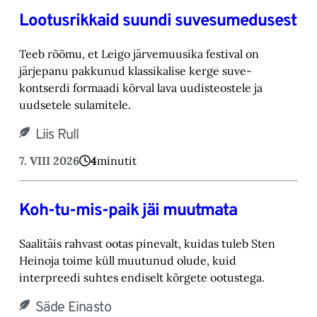
Lootusrikkaid suundi suvesumedusest
Teeb rõõmu, et Leigo järvemuusika festival on
järjepanu pakkunud klassikalise kerge suve-‎
kontserdi formaadi kõrval lava uudisteostele ja
uudsetele sulamitele.‎
Liis Rull
7. VIII 2026
4
minutit
Koh-tu-mis-paik jäi muutmata
Saalitäis rahvast ootas pinevalt, kuidas tuleb Sten
Heinoja toime küll muutunud olude, kuid
‎interpreedi suhtes endiselt kõrgete ootustega.‎
Säde Einasto