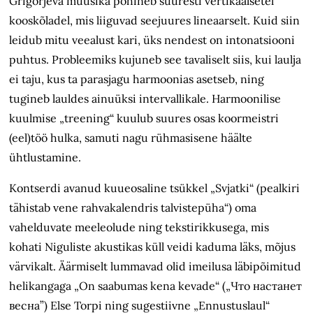
Grigorjeva muusika põhineb suuresti vertikaalsetel
kooskõladel, mis liiguvad seejuures lineaarselt. Kuid siin
leidub mitu veealust kari, üks nendest on intonatsiooni
puhtus. Probleemiks kujuneb see tavaliselt siis, kui laulja
ei taju, kus ta parasjagu harmoonias asetseb, ning
tugineb lauldes ainuüksi intervallikale. Harmoonilise
kuulmise „treening“ kuulub suures osas koormeistri
(eel)töö hulka, samuti nagu rühmasisene häälte
ühtlustamine.
Kontserdi avanud kuueosaline tsükkel „Svjatki“ (pealkiri
tähistab vene rahvakalendris talvistepüha“) oma
vahelduvate meeleolude ning tekstirikkusega, mis
kohati Niguliste akustikas küll veidi kaduma läks, mõjus
värvikalt. Äärmiselt lummavad olid imeilusa läbipõimitud
helikangaga „On saabumas kena kevade“ („Что настанет
весна”) Else Torpi ning sugestiivne „Ennustuslaul“