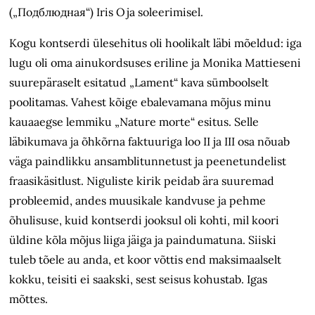
(„Подблюдная“) Iris Oja soleerimisel.
Kogu kontserdi ülesehitus oli hoolikalt läbi mõeldud: iga
lugu oli oma ainukordsuses eriline ja Monika Mattie­seni
suurepäraselt esitatud „Lament“ kava sümboolselt
poolitamas. Vahest kõige ebalevamana mõjus minu
kauaaegse lemmiku „Nature morte“ esitus. Selle
läbikumava ja õhkõrna faktuuriga loo II ja III osa nõuab
väga paindlikku ansamblitunnetust ja peenetundelist
fraasikäsitlust. Niguliste kirik peidab ära suuremad
probleemid, andes muusikale kandvuse ja pehme
õhulisuse, kuid kontserdi jooksul oli kohti, mil koori
üldine kõla mõjus liiga jäiga ja paindumatuna. Siiski
tuleb tõele au anda, et koor võttis end maksimaalselt
kokku, teisiti ei saakski, sest seisus kohustab. Igas
mõttes.