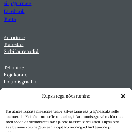
sirp@sirp.ee
Facebook
Toeta
Autoritele
Toimetus
Sirbi laureaadid
Tellimine
Kojukanne
Ilmumisgraafik
Küpsistega nõustumine
Veebiarhiiv
Sirp pdf-failidena Digaris
Kasutame küpsiseid seadme teabe salvestamiseks ja ligipääsuks selle
Kultuurileht 1994-1997
andmetele. Kui nõustute selle tehnoloogia kasutamisega, võimaldab see
Reede 1989-1990
meil töödelda sirvimiskäitumist ja teie harjumusi sel saidil. Küpsistest
Sirp ja Vasar 1940-1989
keeldumine võib negatiivselt mõjutada mõningaid funktsioone ja