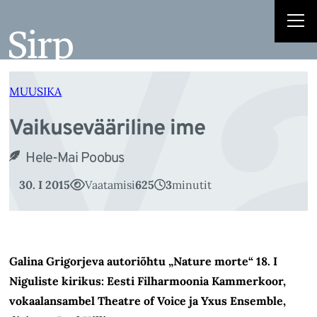
V
Liigu
sisu
juurde
MUUSIKA
Vaikusevääriline ime
Hele-Mai Poobus
30. I 2015
Vaatamisi
625
3
minutit
Galina Grigorjeva autoriõhtu „Nature morte“ 18. I
Niguliste kirikus: Eesti Filharmoonia Kammerkoor,
vokaalansambel Theatre of Voice ja Yxus Ensemble,