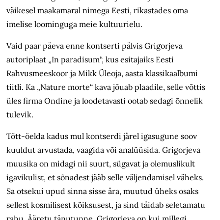
väikesel maakamaral nimega Eesti, rikastades oma
imelise loominguga meie kultuuri­elu.
Vaid paar päeva enne kontserti pälvis Grigorjeva
autoriplaat „In paradisum“, kus esitajaiks Eesti
Rahvusmeeskoor ja Mikk Üleoja, aasta klassikaalbumi
tiitli. Ka „Nature morte“ kava jõuab plaadile, selle võttis
üles firma Ondine ja loodetavasti ootab sedagi õnnelik
tulevik.
Tõtt-öelda kadus mul kontserdi järel igasugune soov
kuuldut arvustada, vaagida või analüüsida. Grigorjeva
muusika on midagi nii suurt, sügavat ja olemuslikult
igavikulist, et sõnadest jääb selle väljendamisel väheks.
Sa otsekui upud sinna sisse ära, muutud üheks osaks
sellest kosmilisest kõiksusest, ja sind täidab seletamatu
rahu. Ääretu tänutunne. Grigorjeva on kui millegi