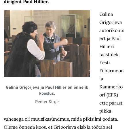
dirigent Paul Hillier.
Galina
Grigorjeva
autorikonts
ert ja Paul
Hillieri
taastulek
Eesti
Filharmoon
ia
Kammerko
Galina Grigorjeva ja Paul Hillier on õnnelik
kooslus.
ori (EFK)
Peeter Sirge
ette pärast
pikka
vaheaega oli muusikasündmus, mida pikisilmi oodata.
Oleme õnnega koos, et Grigorjeva elab ja töötab sel