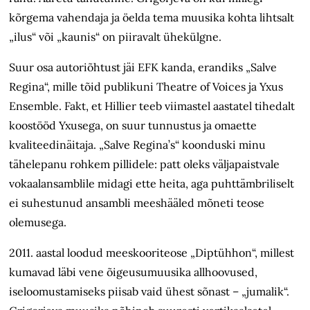
kõrgema vahendaja ja öelda tema muusika kohta lihtsalt
„ilus“ või „kaunis“ on piiravalt ühekülgne.
Suur osa autoriõhtust jäi EFK kanda, erandiks „Salve
Regina“, mille tõid publikuni Theatre of Voices ja Yxus
Ensemble. Fakt, et Hillier teeb viimastel aastatel tihedalt
koostööd Yxusega, on suur tunnustus ja omaette
kvaliteedinäitaja. „Salve Regina’s“ koonduski minu
tähelepanu rohkem pillidele: patt oleks väljapaistvale
vokaalansamblile midagi ette heita, aga puhttämbriliselt
ei suhestunud ansambli meeshääled mõneti teose
olemusega.
2011. aastal loodud meeskooriteose „Diptühhon“, millest
kumavad läbi vene õigeusumuusika allhoovused,
iseloomustamiseks piisab vaid ühest sõnast – „jumalik“.