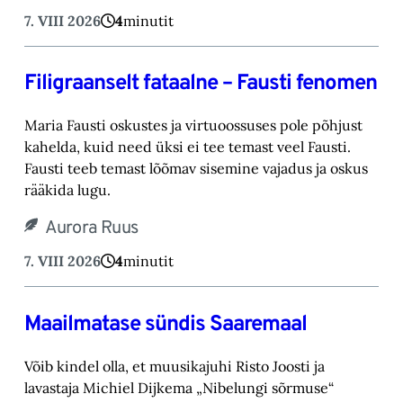
7. VIII 2026
4
minutit
Filigraanselt fataalne – Fausti fenomen
Maria Fausti oskustes ja virtuoossuses pole põhjust
kahelda, kuid need üksi ei tee temast ‎veel Fausti.
Fausti teeb temast lõõmav sisemine vajadus ja oskus
rääkida lugu.‎
Aurora Ruus
7. VIII 2026
4
minutit
Maailmatase sündis Saaremaal
Võib kindel olla, et muusikajuhi Risto Joosti ja
lavastaja Michiel Dijkema „Nibelungi sõrmuse“