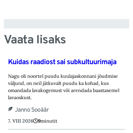
Vaata lisaks
Kuidas raadiost sai subkultuurimaja
Nagu oli noortel puudu kuulajaskonnani jõudmise
väljund, on neil jätkuvalt puudu ka kohad, ‎kus
omandada lavakogemust või arendada baastasemel
lavaoskust.‎
Janno Sooäär
7. VIII 2026
9
minutit