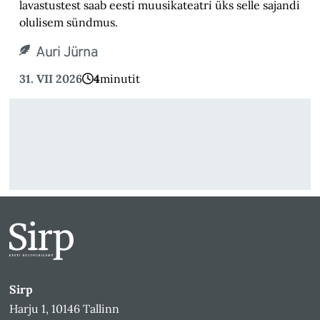
lavastustest saab eesti muusikateatri üks selle sajandi
olulisem sündmus.
Auri Jürna
31. VII 2026
4
minutit
Sirp
Harju 1, 10146 Tallinn