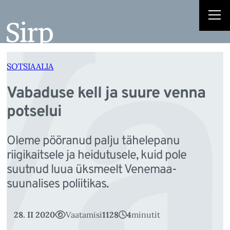
Va
Liigu
sisu
juurde
SOTSIAALIA
Vabaduse kell ja suure venna
potselui
Oleme pööranud palju tähelepanu
riigikaitsele ja heidutusele, kuid pole
suutnud luua üksmeelt Venemaa-
suunalises poliitikas.
28. II 2020
Vaatamisi
1128
4
minutit