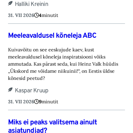
Halliki Kreinin
31. VII 2026
4
minutit
Meeleavaldusel kõneleja ABC
Kuivavõitu on see eeskujude kaev, kust
meeleavaldusel kõneleja inspiratsiooni võiks
ammutada. Kas pärast seda, kui Heinz Valk hüüdis
„Ükskord me võidame niikuinii!“, on Eestis üldse
kõnesid peetud?
Kaspar Kruup
31. VII 2026
9
minutit
Miks ei peaks valitsema ainult
asjatundjad?