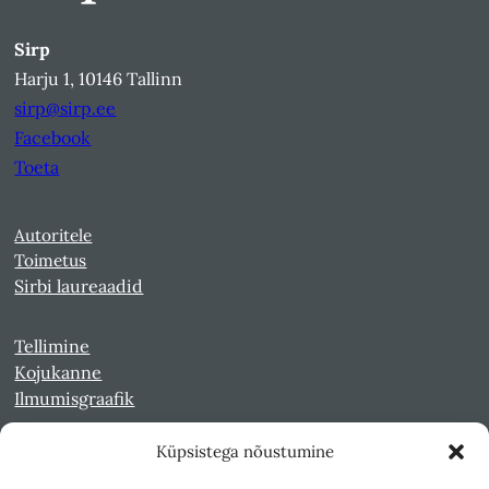
Sirp
Harju 1, 10146 Tallinn
sirp@sirp.ee
Facebook
Toeta
Autoritele
Toimetus
Sirbi laureaadid
Tellimine
Kojukanne
Ilmumisgraafik
Küpsistega nõustumine
Veebiarhiiv
Sirp pdf-failidena Digaris