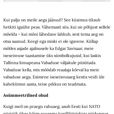
Kui palju on meile aega jäänud? See küsimus tiksub
hetkiti igaühe peas. Vähemasti siis, kui on põhjust sellele
mõelda – kui mõni lähedane lahkub, sest tema aeg on
otsa saanud. Keegi ega miski ei ole igavene. Küllap
mõtles asjade ajalisusele ka Edgar Savisaar, meie
iseseisvuse taastamise üks sümbolkujusid, kui laskis
Tallinna linnapeana Vabaduse väljakule püstitada
Vabaduse kella, mis mõõdab reaalaja kõrval ka meie
vabaduse aega. Esimene iseseisvusaeg kestis veidi üle
kahekümne aasta, teise pikkus on teadmata.
Asümmeetrilised ohud
Kuigi meil on praegu rahuaeg, asub Eesti kui NATO
piiririik ühes kõige suurema konfliktiriskiga piirkonnas,