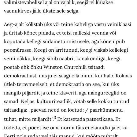
valimistevahelisel ajal on vajalik, seejärel lüüakse
vaenukirves jälle üksteisele selga.
Aeg-ajalt kõlistab üks või teine kahvliga vastu veiniklaasi
ja üritab kõnet pidada, et teisi milleski veenda või
koputada kellegi südametunnistusele, aga kõne upub
peomürasse. Keegi on ärritunud, keegi viskab kellelegi
veini näkku, keegi sihib naabrit kanakondiga, keegi
poetab ehk õhku Winston Churchilli tsitaadi
demokraatiast, mis ju ei saagi olla muud kui halb. Kolmas
ütleb teravmeelselt, et demokraatia on see, kui üks
mängib piljardit ja teine klaverit, aga mängureeglid on
samad. Neljas, kultuuriteadlik, võtab selle kokku tuntud
tsitaadiga: „päevad need on loetud: / paarkümmend
3
tuhat, mitte miljardit“.
Et katsetada pateetikaga. Et
tõdeda, et poeet ise oma normi täis ei elanudki ja et ka
Eesti pole seda veel täis saanud, kui mõõta puhtalt