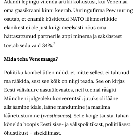
Atlandi lepingu viienda artikli kohustusi, kui Venemaa
oma gaasikraani kinni keerab. Uuringufirma Pew uuring
osutab, et enamik küsitletud NATO liikmesriikide
elanikest ei ole just kuigi meelsasti nõus oma
hättasattunud partnerile appi minema ja sakslastest
2
toetab seda vaid 34%.
Mida teha Venemaaga?
Poliitiku kombel ütlen nüüd, et mitte sellest ei tahtnud
ma rääkida, sest see kõik on niigi teada. See on kirjas
Eesti välisluure aastaülevaates, neil teemal räägiti
Müncheni julgeolekukonverentsil: jutuks oli lääne
allajäämine idale, lääne mandumine ja maailma
läänetustumine (
westlesness
). Selle kõige taustal tahan
kõnelda hoopis Eesti sise- ja välispoliitikast, poliitilisest
õhustikust – sisekliimast.