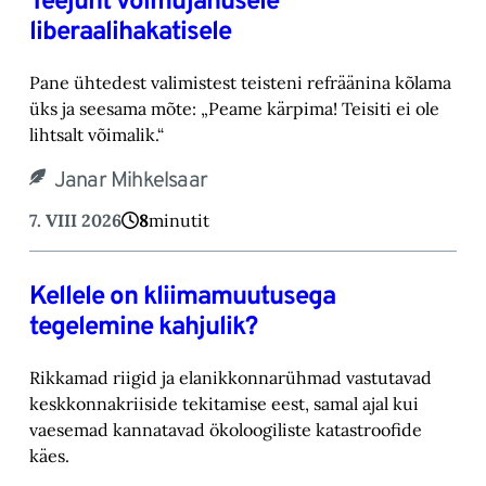
Teejuht võimujanusele
liberaalihakatisele
Pane ühtedest valimistest teisteni refräänina kõlama
üks ja seesama mõte: „Peame kärpima! ‎Teisiti ei ole
lihtsalt võimalik.“‎
Janar Mihkelsaar
7. VIII 2026
8
minutit
Kellele on kliimamuutusega
tegelemine kahjulik?
Rikkamad riigid ja elanikkonnarühmad vastutavad
keskkonnakriiside tekitamise eest, samal ajal kui
vaesemad kannatavad ökoloogiliste katastroofide
käes.