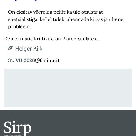
On eksitav võrrelda poliitika üle otsustajat
spetsialistiga, kellel tuleb lahendada kitsas ja ühene
probleem.
Demokraatia kriitikud on Platonist alates…
Holger Kiik
31. VII 2026
6
minutit