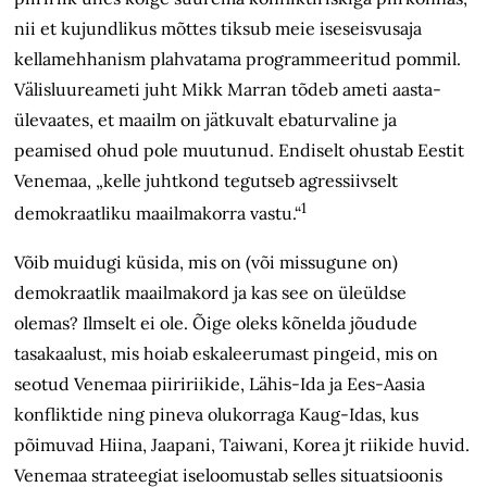
nii et kujund­likus mõttes tiksub meie iseseisvusaja
kellamehhanism plahvatama programmeeritud pommil.
Välisluureameti juht Mikk Marran tõdeb ameti aasta­
ülevaates, et maailm on jätkuvalt ebaturvaline ja
peamised ohud pole muutunud. Endiselt ohustab Eestit
Venemaa, „kelle juhtkond tegutseb agressiivselt
1
demokraatliku maailmakorra vastu.“
Võib muidugi küsida, mis on (või missugune on)
demokraatlik maailmakord ja kas see on üleüldse
olemas? Ilmselt ei ole. Õige oleks kõnelda jõudude
tasakaalust, mis hoiab eskaleerumast pingeid, mis on
seotud Venemaa piiririikide, Lähis-Ida ja Ees-Aasia
konfliktide ning pineva olukorraga Kaug-Idas, kus
põimuvad Hiina, Jaapani, Taiwani, Korea jt riikide huvid.
Venemaa strateegiat iseloomustab selles situatsioonis