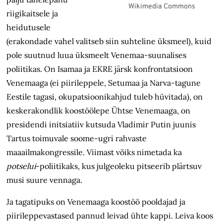
Wikimedia Commons
riigikaitsele ja
heidutusele
(erakondade vahel valitseb siin suhteline üksmeel), kuid
pole suutnud luua üksmeelt Venemaa-suunalises
poliitikas. On Isamaa ja EKRE järsk konfrontatsioon
Venemaaga (ei piirileppele, Setumaa ja Narva-tagune
Eestile tagasi, okupatsioonikahjud tuleb hüvitada), on
keskerakondlik koostöölepe Ühtse Venemaaga, on
presidendi initsiatiiv kutsuda Vladimir Putin juunis
Tartus toimuvale soome-ugri rahvaste
maaailmakongressile. Viimast võiks nimetada ka
potselui
-poliitikaks, kus julgeoleku pitseerib plärtsuv
musi suure vennaga.
Ja tagatipuks on Venemaaga koostöö pooldajad ja
piirileppevastased pannud leivad ühte kappi. Leiva koos