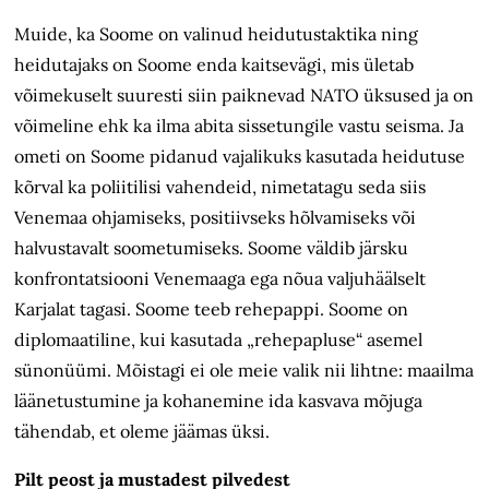
Muide, ka Soome on valinud heidutustaktika ning
heidutajaks on Soome enda kaitsevägi, mis ületab
võimekuselt suuresti siin paiknevad NATO üksused ja on
võimeline ehk ka ilma abita sissetungile vastu seisma. Ja
ometi on Soome pidanud vajalikuks kasutada heidutuse
kõrval ka poliitilisi vahendeid, nimetatagu seda siis
Venemaa ohjamiseks, positiivseks hõlvamiseks või
halvustavalt soometumiseks. Soome väldib järsku
konfrontatsiooni Venemaaga ega nõua valjuhäälselt
Karjalat tagasi. Soome teeb rehepappi. Soome on
diplomaatiline, kui kasutada „rehepapluse“ asemel
sünonüümi. Mõistagi ei ole meie valik nii lihtne: maailma
läänetustumine ja kohanemine ida kasvava mõjuga
tähendab, et oleme jäämas üksi.
Pilt peost ja mustadest pilvedest