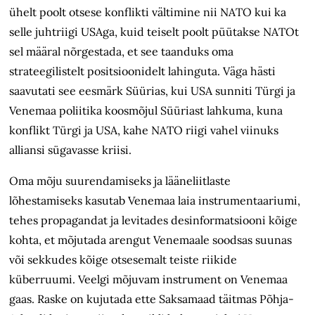
ühelt poolt otsese konflikti vältimine nii NATO kui ka
selle juhtriigi USAga, kuid teiselt poolt püütakse NATOt
sel määral nõrgestada, et see taanduks oma
strateegilistelt positsioonidelt lahinguta. Väga hästi
saavutati see eesmärk Süürias, kui USA sunniti Türgi ja
Venemaa poliitika koosmõjul Süüriast lahkuma, kuna
konflikt Türgi ja USA, kahe NATO riigi vahel viinuks
alliansi sügavasse kriisi.
Oma mõju suurendamiseks ja lääneliitlaste
lõhestamiseks kasutab Venemaa laia instrumentaariumi,
tehes propagandat ja levitades desinformatsiooni kõige
kohta, et mõjutada arengut Venemaale soodsas suunas
või sekkudes kõige otsesemalt teiste riikide
küberruumi. Veelgi mõjuvam instrument on Venemaa
gaas. Raske on kujutada ette Saksamaad täitmas Põhja-