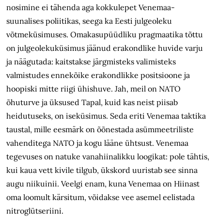
nosimine ei tähenda aga kokkulepet Venemaa-
suunalises poliitikas, seega ka Eesti julgeoleku
võtmeküsimuses. Omakasupüüdliku pragmaatika tõttu
on julgeolekuküsimus jäänud erakondlike huvide varju
ja näägutada: kaitstakse järgmisteks valimisteks
valmistudes ennekõike erakondlikke positsioone ja
hoopiski mitte riigi ühishuve. Jah, meil on NATO
õhuturve ja üksused Tapal, kuid kas neist piisab
heidutuseks, on iseküsimus. Seda eriti Venemaa taktika
taustal, mille eesmärk on õõnestada asümmeetriliste
vahenditega NATO ja kogu lääne ühtsust. Venemaa
tegevuses on natuke vanahiinalikku loogikat: pole tähtis,
kui kaua vett kivile tilgub, ükskord uuristab see sinna
augu niikuinii. Veelgi enam, kuna Venemaa on Hiinast
oma loomult kärsitum, võidakse vee asemel eelistada
nitroglütseriini.