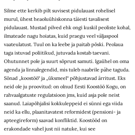
Silme ette kerkib pilt suvisest pidulauast rohelisel
murul, ühest heaoluühiskonna täiesti tavalisest
pidulauast. Mustad pilved ehk ongi kuskil peoliste kohal,
ilmateade nagu hoiatas, kuid praegu veel väljaspool
vaateulatust. Tuul on ka leebe ja paitab põski. Peolaua
taga istuvad poliitikud, jutuvada kostab taevani.
Ohutunnet pole ja suurt sõprust samuti. Igaühel on oma
agenda ja linnalegendid, mis tuleb naabrile pähe taguda.
Sõnad „koostöö“ ja „üksmeel“ põhjustavad ärritust. Eks
neid ole ju proovitud: on olnud Eesti Koostöö Kogu, on
rahvaalgatuste regulatsioon jms, kuid asja pole neist
saanud. Laiapõhjalisi kokkuleppeid ei sünni ega viida
neid ka ellu, plaanitavatest reformidest (pensioni- ja
apteegireform) saavad konfliktid. Koostööd on
erakondade vahel just nii natuke, kui see