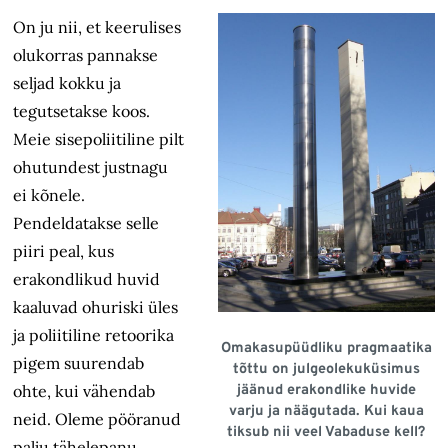
On ju nii, et keerulises
olukorras pannakse
seljad kokku ja
tegutsetakse koos.
Meie sisepoliitiline pilt
ohutundest justnagu
ei kõnele.
Pendeldatakse selle
piiri peal, kus
erakondlikud huvid
kaaluvad ohuriski üles
ja poliitiline retoorika
Omakasupüüdliku pragmaatika
pigem suurendab
tõttu on julgeolekuküsimus
ohte, kui vähendab
jäänud erakondlike huvide
varju ja näägutada. Kui kaua
neid. Oleme pööranud
tiksub nii veel Vabaduse kell?
palju tähelepanu