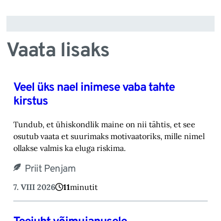
Vaata lisaks
Veel üks nael inimese vaba tahte
kirstus
Tundub, et ühiskondlik maine on nii tähtis, et see
osutub vaata et suurimaks motivaatoriks, ‎mille nimel
ollakse valmis ka eluga riskima.‎
Priit Penjam
7. VIII 2026
11
minutit