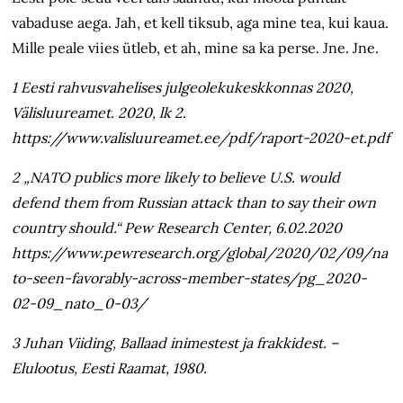
vabaduse aega. Jah, et kell tiksub, aga mine tea, kui kaua.
Mille peale viies ütleb, et ah, mine sa ka perse. Jne. Jne.
1 Eesti rahvusvahelises julgeolekukeskkonnas 2020,
Välisluureamet. 2020, lk 2.
https://www.valisluureamet.ee/pdf/raport-2020-et.pdf
2 „NATO publics more likely to believe U.S. would
defend them from Russian attack than to say their own
country should.“
Pew Research Center, 6.02.2020
https://www.pewresearch.org/global/2020/02/09/na
to-seen-favorably-across-member-states/pg_2020-
02-09_nato_0-03/
3 Juhan Viiding, Ballaad inimestest ja frakkidest. –
Elulootus, Eesti Raamat, 1980.