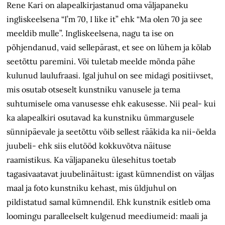
Rene Kari on alapealkirjastanud oma väljapaneku
ingliskeelsena “I’m 70, I like it” ehk “Ma olen 70 ja see
meeldib mulle”. Ingliskeelsena, nagu ta ise on
põhjendanud, vaid sellepärast, et see on lühem ja kõlab
seetõttu paremini. Või tuletab meelde mõnda pähe
kulunud laulufraasi. Igal juhul on see midagi positiivset,
mis osutab otseselt kunstniku vanusele ja tema
suhtumisele oma vanusesse ehk eakusesse. Nii peal- kui
ka alapealkiri osutavad ka kunstniku ümmargusele
sünnipäevale ja seetõttu võib sellest rääkida ka nii-öelda
juubeli- ehk siis elutööd kokkuvõtva näituse
raamistikus. Ka väljapaneku ülesehitus toetab
tagasivaatavat juubelinäitust: igast kümnendist on väljas
maal ja foto kunstniku kehast, mis üldjuhul on
pildistatud samal kümnendil. Ehk kunstnik esitleb oma
loomingu paralleelselt kulgenud meediumeid: maali ja