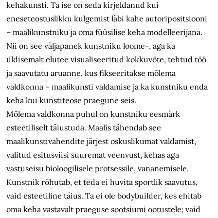
kehakunsti. Ta ise on seda kirjeldanud kui
eneseteostuslikku kulgemist läbi kahe autoripositsiooni
– maalikunstniku ja oma füüsilise keha modelleerijana.
Nii on see väljapanek kunstniku loome-, aga ka
üldisemalt elutee visualiseeritud kokkuvõte, tehtud töö
ja saavutatu aruanne, kus fikseeritakse mõlema
valdkonna – maalikunsti valdamise ja ka kunstniku enda
keha kui kunstiteose praegune seis.
Mõlema valdkonna puhul on kunstniku eesmärk
esteetiliselt täiustuda. Maalis tähendab see
maalikunstivahendite järjest oskuslikumat valdamist,
valitud esitusviisi suuremat veenvust, kehas aga
vastuseisu bioloogilisele protsessile, vananemisele.
Kunstnik rõhutab, et teda ei huvita sportlik saavutus,
vaid esteetiline täius. Ta ei ole bodybuilder, kes ehitab
oma keha vastavalt praeguse sootsiumi ootustele; vaid