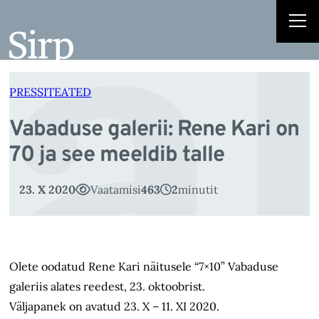
a
Liigu
sisu
juurde
PRESSITEATED
Vabaduse galerii: Rene Kari on
70 ja see meeldib talle
23. X 2020
Vaatamisi
463
2
minutit
Olete oodatud Rene Kari näitusele “7×10” Vabaduse
galeriis alates reedest, 23. oktoobrist.
Väljapanek on avatud 23. X – 11. XI 2020.