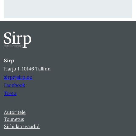
Sirp
Harju 1, 10146 Tallinn
sirp@sirp.ee
Facebook
Toeta
Autoritele
Toimetus
Sirbi laureaadid