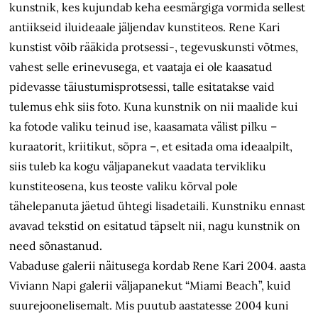
kunstnik, kes kujundab keha eesmärgiga vormida sellest
antiikseid iluideaale jäljendav kunstiteos. Rene Kari
kunstist võib rääkida protsessi-, tegevuskunsti võtmes,
vahest selle erinevusega, et vaataja ei ole kaasatud
pidevasse täiustumisprotsessi, talle esitatakse vaid
tulemus ehk siis foto. Kuna kunstnik on nii maalide kui
ka fotode valiku teinud ise, kaasamata välist pilku –
kuraatorit, kriitikut, sõpra –, et esitada oma ideaalpilt,
siis tuleb ka kogu väljapanekut vaadata tervikliku
kunstiteosena, kus teoste valiku kõrval pole
tähelepanuta jäetud ühtegi lisadetaili. Kunstniku ennast
avavad tekstid on esitatud täpselt nii, nagu kunstnik on
need sõnastanud.
Vabaduse galerii näitusega kordab Rene Kari 2004. aasta
Viviann Napi galerii väljapanekut “Miami Beach”, kuid
suurejoonelisemalt. Mis puutub aastatesse 2004 kuni