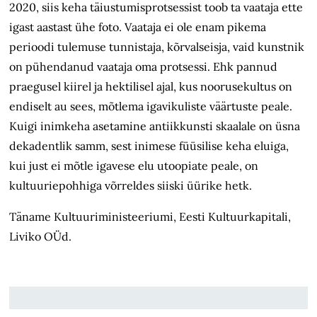
2020, siis keha täiustumisprotsessist toob ta vaataja ette
igast aastast ühe foto. Vaataja ei ole enam pikema
perioodi tulemuse tunnistaja, kõrvalseisja, vaid kunstnik
on pühendanud vaataja oma protsessi. Ehk pannud
praegusel kiirel ja hektilisel ajal, kus noorusekultus on
endiselt au sees, mõtlema igavikuliste väärtuste peale.
Kuigi inimkeha asetamine antiikkunsti skaalale on üsna
dekadentlik samm, sest inimese füüsilise keha eluiga,
kui just ei mõtle igavese elu utoopiate peale, on
kultuuriepohhiga võrreldes siiski üürike hetk.
Täname Kultuuriministeeriumi, Eesti Kultuurkapitali,
Liviko OÜd.