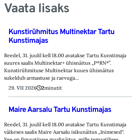
Vaata lisaks
Kunstirühmitus Multinektar Tartu
Kunstimajas
Reedel, 31. juulil kell 18.00 avatakse Tartu Kunstimaja
suures saalis Multinektar+ ühisnäitus „P*RN*”.
Kunstirühmituse Multinektar kuues ühisnäitus
sukeldub armastuse ja raevuga…
29. VII 2026
2
minutit
Maire Aarsalu Tartu Kunstimajas
Reedel, 31. juulil kell 18.00 avatakse Tartu Kunstimaja
väikeses saalis Maire Aarsalu isikunäitus „Inimesed“.
See on figuratiivne maalinäitus, mille temaatilises