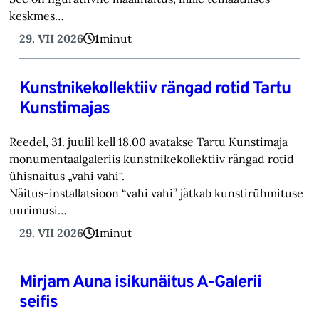
keskmes…
29. VII 2026
1
minut
Kunstnikekollektiiv rängad rotid Tartu
Kunstimajas
Reedel, 31. juulil kell 18.00 avatakse Tartu Kunstimaja
monumentaalgaleriis kunstnikekollektiiv rängad rotid
ühisnäitus „vahi vahi“.
Näitus-installatsioon “vahi vahi” jätkab kunstirühmituse
uurimusi…
29. VII 2026
1
minut
Mirjam Auna isikunäitus A-Galerii
seifis