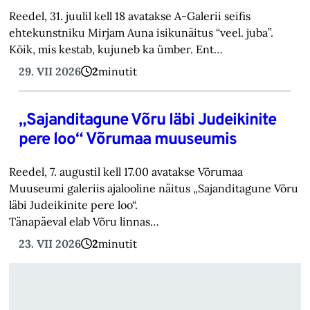
Reedel, 31. juulil kell 18 avatakse A-Galerii seifis
ehtekunstniku Mirjam Auna isikunäitus “veel. juba”.
Kõik, mis kestab, kujuneb ka ümber. Ent…
29. VII 2026
2
minutit
„Sajanditagune Võru läbi Judeikinite
pere loo“ Võrumaa muuseumis
Reedel, 7. augustil kell 17.00 avatakse Võrumaa
Muuseumi galeriis ajalooline näitus „Sajanditagune Võru
läbi Judeikinite pere loo“.
Tänapäeval elab Võru linnas…
23. VII 2026
2
minutit