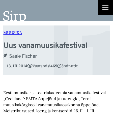
U
Liigu
sisu
juurde
MUUSIKA
Uus vanamuusikafestival
Saale Fischer
13. III 2014
Vaatamisi
469
3
minutit
Eesti muusika- ja teatriakadeemia vanamuusikafestival
„Ceciliana”: EMTA õppejõud ja tudengid, Terni
muusikakõrgkooli vanamuusikaosakonna õppejõud.
Meistrikursused, loeng ja kontserdid 26. II – 1. III