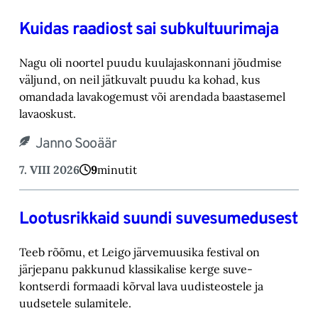
Kuidas raadiost sai subkultuurimaja
Nagu oli noortel puudu kuulajaskonnani jõudmise
väljund, on neil jätkuvalt puudu ka kohad, ‎kus
omandada lavakogemust või arendada baastasemel
lavaoskust.‎
Janno Sooäär
7. VIII 2026
9
minutit
Lootusrikkaid suundi suvesumedusest
Teeb rõõmu, et Leigo järvemuusika festival on
järjepanu pakkunud klassikalise kerge suve-‎
kontserdi formaadi kõrval lava uudisteostele ja
uudsetele sulamitele.‎