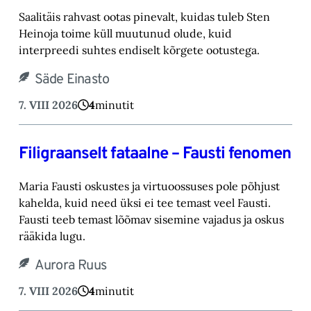
Saalitäis rahvast ootas pinevalt, kuidas tuleb Sten
Heinoja toime küll muutunud olude, kuid
‎interpreedi suhtes endiselt kõrgete ootustega.‎
Säde Einasto
7. VIII 2026
4
minutit
Filigraanselt fataalne – Fausti fenomen
Maria Fausti oskustes ja virtuoossuses pole põhjust
kahelda, kuid need üksi ei tee temast ‎veel Fausti.
Fausti teeb temast lõõmav sisemine vajadus ja oskus
rääkida lugu.‎
Aurora Ruus
7. VIII 2026
4
minutit