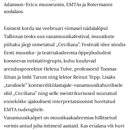
Adamson-Ericu muuseumis, EMTAs ja Rotermanni
soolalaos.
Esimest korda sai veebruari viimasel nädalalõpul
Tallinnas teoks uus vanamuusikafestival, muusikute
pühaku järgi nimetatud „Ceciliana”. Festivali idee sündis
Eesti muusika- ja teatriakadeemia õppejõududest
koosnevas initsiatiivgrupis, kuhu kuuluvad
arendusprorektor Helena Tulve, professorid Toomas
Siitan ja Imbi Tarum ning lektor Reinut Tepp. Lisaks
„tavalisele” kontserdikülastajale-vanamuusikahuvilisele
olid „Ceciliana” ning selle meistrikursused suunatud
ennekõike ajaloolisest interpretatsioonist huvitatud
EMTA tudengitele.
Vanamuusikaõpet on muusika­akadeemias hillitsetud
vormis antud juba mitmeid aastaid. Kas erialana või huvi