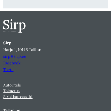
Sirp
Harju 1, 10146 Tallinn
sirp@sirp.ee
Facebook
Toeta
Autoritele
Toimetus
Sirbi laureaadid
Tellimine