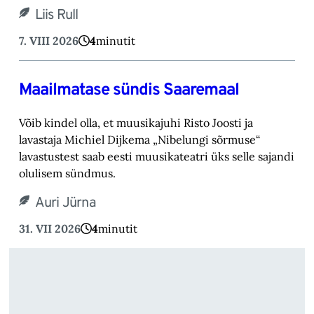
Liis Rull
7. VIII 2026
4
minutit
Maailmatase sündis Saaremaal
Võib kindel olla, et muusikajuhi Risto Joosti ja
lavastaja Michiel Dijkema „Nibelungi sõrmuse“
lavastustest saab eesti muusikateatri üks selle sajandi
olulisem sündmus.
Auri Jürna
31. VII 2026
4
minutit