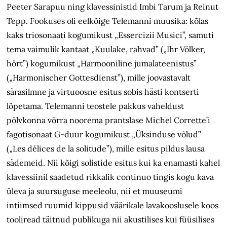
Peeter Sarapuu ning klavessinistid Imbi Tarum ja Reinut
Tepp. Fookuses oli eelkõige Telemanni muusika: kõlas
kaks triosonaati kogumikust „Essercizii Musici”, samuti
tema vaimulik kantaat „Kuulake, rahvad” („Ihr Völker,
hört”) kogumikust „Harmooniline jumalateenistus”
(„Harmonischer Gottesdienst”), mille joovastavalt
särasilmne ja virtuoosne esitus sobis hästi kontserti
lõpetama. Telemanni teostele pakkus vaheldust
põlvkonna võrra noorema prantslase Michel Corrette’i
fagotisonaat G-duur kogumikust „Üksinduse võlud”
(„Les délices de la solitude”), mille esitus pildus lausa
sädemeid. Nii kõigi solistide esitus kui ka enamasti kahel
klavessiinil saadetud rikkalik continuo tingis kogu kava
üleva ja suursuguse meeleolu, nii et muuseumi
intiimsed ruumid kippusid väärikale lavakooslusele koos
tooliread täitnud publikuga nii akustilises kui füüsilises