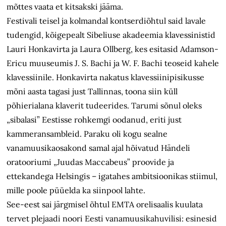
mõttes vaata et kitsakski jääma.
Festivali teisel ja kolmandal kontserdiõhtul said lavale
tudengid, kõigepealt Sibeliuse akadeemia klavessinistid
Lauri Honkavirta ja Laura Ollberg, kes esitasid Adamson-
Ericu muuseumis J. S. Bachi ja W. F. Bachi teoseid kahele
klavessiinile. Honkavirta nakatus klavessiinipisikusse
mõni aasta tagasi just Tallinnas, toona siin küll
põhierialana klaverit tudeerides. Tarumi sõnul oleks
„sibalasi” Eestisse rohkemgi oodanud, eriti just
kammeransambleid. Paraku oli kogu sealne
vanamuusikaosakond samal ajal hõivatud Händeli
oratooriumi „Juudas Maccabeus” proovide ja
ettekandega Helsingis – igatahes ambitsioonikas stiimul,
mille poole püüelda ka siinpool lahte.
See-eest sai järgmisel õhtul EMTA orelisaalis kuulata
tervet plejaadi noori Eesti vanamuusikahuvilisi: esinesid