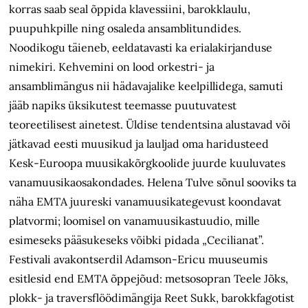
korras saab seal õppida klavessiini, barokklaulu,
puupuhkpille ning osaleda ansamblitundides.
Noodikogu täieneb, eeldatavasti ka erialakirjanduse
nimekiri. Kehvemini on lood orkestri- ja
ansamblimängus nii hädavajalike keelpillidega, samuti
jääb napiks üksikutest teemasse puutuvatest
teoreetilisest ainetest. Üldise tendentsina alustavad või
jätkavad eesti muusikud ja lauljad oma haridusteed
Kesk-Euroopa muusikakõrgkoolide juurde kuuluvates
vanamuusikaosakondades. Helena Tulve sõnul sooviks ta
näha EMTA juureski vanamuusikategevust koondavat
platvormi; loomisel on vanamuusikastuudio, mille
esimeseks pääsukeseks võibki pidada „Cecilianat”.
Festivali avakontserdil Adamson-Ericu muuseumis
esitlesid end EMTA õppejõud: metsosopran Teele Jõks,
plokk- ja traversflöödimängija Reet Sukk, barokkfagotist