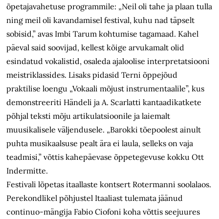
õpetajavahetuse programmile: „Neil oli tahe ja plaan tulla
ning meil oli kavandamisel festival, kuhu nad täpselt
sobisid,” avas Imbi Tarum kohtumise tagamaad. Kahel
päeval said soovijad, kellest kõige arvukamalt olid
esindatud vokalistid, osaleda ajaloolise interpretatsiooni
meistriklassides. Lisaks pidasid Terni õppejõud
praktilise loengu „Vokaali mõjust instrumentaalile”, kus
demonstreeriti Händeli ja A. Scarlatti kantaadikatkete
põhjal teksti mõju artikulatsioonile ja laiemalt
muusikalisele väljendusele. „Barokki tõepoolest ainult
puhta musikaalsuse pealt ära ei laula, selleks on vaja
teadmisi,” võttis kahepäevase õppetegevuse kokku Ott
Indermitte.
Festivali lõpetas itaallaste kontsert Rotermanni soolalaos.
Perekondlikel põhjustel Itaaliast tulemata jäänud
continuo-mängija Fabio Ciofoni koha võttis seejuures