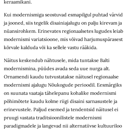
keraamikani.
Kui modernismiga seostuvad esmapilgul puhtad värvid
ja jooned, siis tegelik disainiajalugu on palju kirevam ja
nüansirohkem. Erinevates regionaalsetes lugudes leiab
modernismi variatsioone, mis võivad harjumuspärasest
kõrvale kalduda või ka sellele vastu rääkida.
Näitus keskendub nähtusele, mida tuntakse Balti
modernismina, püüdes avada seda uue nurga alt.
Ornamendi kaudu tutvustatakse näitusel regionaalse
modernismi ajalugu Nõukogude perioodil. Eesmärgiks
on suunata vaataja tähelepanu kohalike modernismi
põhimõtete kaudu kolme riigi disaini sarnasustele ja
erinevustele. Paljud esemed ja tendentsid näitusel ei
pruugi vastata traditsioonilistele modernismi
paradigmadele ja langevad nii alternatiivse kultuuriloo