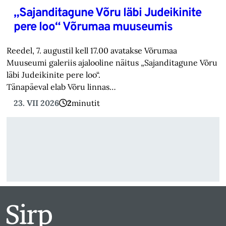
„Sajanditagune Võru läbi Judeikinite
pere loo“ Võrumaa muuseumis
Reedel, 7. augustil kell 17.00 avatakse Võrumaa
Muuseumi galeriis ajalooline näitus „Sajanditagune Võru
läbi Judeikinite pere loo“.
Tänapäeval elab Võru linnas…
23. VII 2026
2
minutit