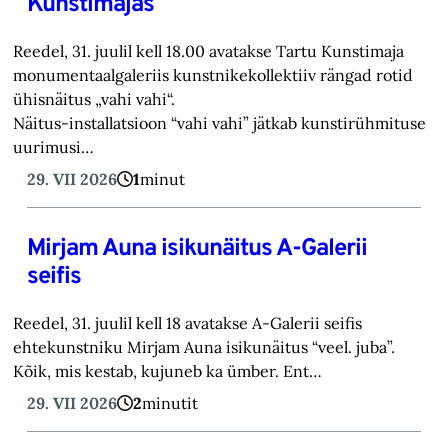
Kunstimajas
Reedel, 31. juulil kell 18.00 avatakse Tartu Kunstimaja
monumentaalgaleriis kunstnikekollektiiv rängad rotid
ühisnäitus „vahi vahi“.
Näitus-installatsioon “vahi vahi” jätkab kunstirühmituse
uurimusi…
29. VII 2026
1
minut
Mirjam Auna isikunäitus A-Galerii
seifis
Reedel, 31. juulil kell 18 avatakse A-Galerii seifis
ehtekunstniku Mirjam Auna isikunäitus “veel. juba”.
Kõik, mis kestab, kujuneb ka ümber. Ent…
29. VII 2026
2
minutit