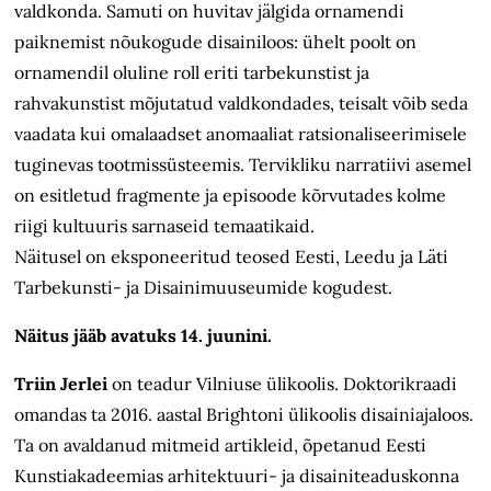
valdkonda. Samuti on huvitav jälgida ornamendi
paiknemist nõukogude disainiloos: ühelt poolt on
ornamendil oluline roll eriti tarbekunstist ja
rahvakunstist mõjutatud valdkondades, teisalt võib seda
vaadata kui omalaadset anomaaliat ratsionaliseerimisele
tuginevas tootmissüsteemis. Tervikliku narratiivi asemel
on esitletud fragmente ja episoode kõrvutades kolme
riigi kultuuris sarnaseid temaatikaid.
Näitusel on eksponeeritud teosed Eesti, Leedu ja Läti
Tarbekunsti- ja Disainimuuseumide kogudest.
Näitus jääb avatuks 14. juunini.
Triin Jerlei
on teadur Vilniuse ülikoolis. Doktorikraadi
omandas ta 2016. aastal Brightoni ülikoolis disainiajaloos.
Ta on avaldanud mitmeid artikleid, õpetanud Eesti
Kunstiakadeemias arhitektuuri- ja disainiteaduskonna