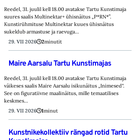
Reedel, 31. juulil kell 18.00 avatakse Tartu Kunstimaja
suures saalis Multinektar+ ühisnäitus „P*RN*”.
Kunstirühmituse Multinektar kuues ühisnäitus
sukeldub armastuse ja raevuga…
29. VII 2026
2
minutit
Maire Aarsalu Tartu Kunstimajas
Reedel, 31. juulil kell 18.00 avatakse Tartu Kunstimaja
väikeses saalis Maire Aarsalu isikunäitus „Inimesed“.
See on figuratiivne maalinäitus, mille temaatilises
keskmes…
29. VII 2026
1
minut
Kunstnikekollektiiv rängad rotid Tartu