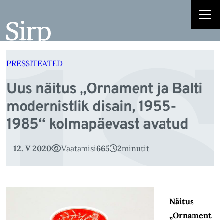
s
Liigu
sisu
juurde
PRESSITEATED
Uus näitus „Ornament ja Balti
modernistlik disain, 1955-
1985“ kolmapäevast avatud
12. V 2020
Vaatamisi
665
2
minutit
Näitus
„Ornament