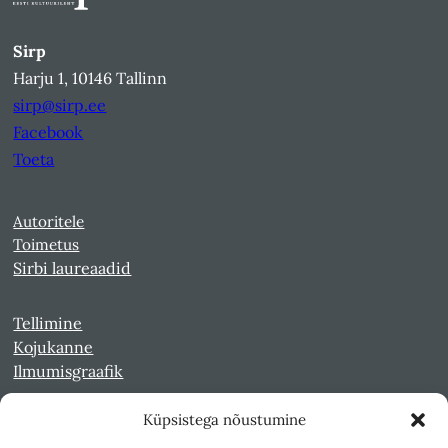
Sirp
Harju 1, 10146 Tallinn
sirp@sirp.ee
Facebook
Toeta
Autoritele
Toimetus
Sirbi laureaadid
Tellimine
Kojukanne
Ilmumisgraafik
Küpsistega nõustumine
Veebiarhiiv