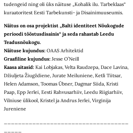
tudengeid ning oli üks näituse „Kohalik ilu. Tarbeklaas“
kuraatoritest Eesti Tarbekunsti- ja Disainimuuseumis.
Näitus on osa projektist „Balti identiteet Nõukogude
perioodi tööstusdisainis“ ja seda rahastab Leedu
Teadusnõukogu.
Näituse kujundus:
OAAS Arhitektid
Graafiline kujundus:
Jesse O’Neill
Kaasa aitasid:
Kai Lobjakas, Velta Raudzepa, Dace Lavina,
Džiuljeta Žiugždiene, Jurate Meiluniene, Ketli Tiitsar,
Helen Adamson, Toomas Übner, Dagmar Siida, Kristi
Paap, Epp Jerlei, Eesti Rahvusarhiiv, Leedu Riigiarhiiv,
Vilniuse ülikool, Kristel ja Andrus Jerlei, Virginija
Jureniene
___________________________________
_____