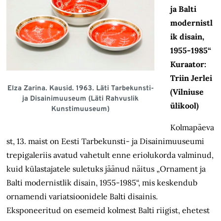
ja Balti
modernistl
ik disain,
1955-1985“
Kuraator:
Triin Jerlei
Elza Zarina. Kausid. 1963. Läti Tarbekunsti-
(Vilniuse
ja Disainimuuseum (Läti Rahvuslik
ülikool)
Kunstimuuseum)
Kolmapäeva
st, 13. maist on Eesti Tarbekunsti- ja Disainimuuseumi
trepigaleriis avatud vahetult enne eriolukorda valminud,
kuid külastajatele suletuks jäänud näitus „Ornament ja
Balti modernistlik disain, 1955-1985“, mis keskendub
ornamendi variatsioonidele Balti disainis.
Eksponeeritud on esemeid kolmest Balti riigist, ehetest