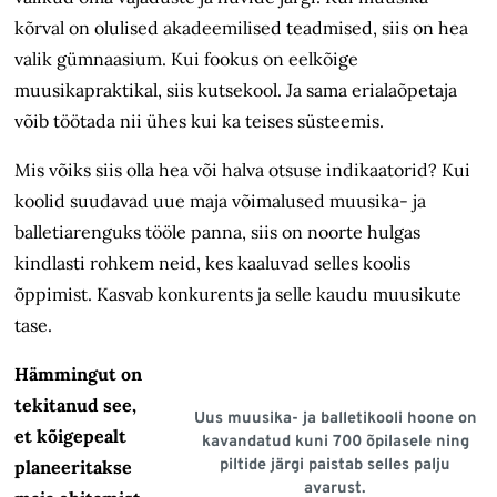
kõrval on olulised akadeemilised teadmised, siis on hea
valik gümnaasium. Kui fookus on eelkõige
muusikapraktikal, siis kutsekool. Ja sama erialaõpetaja
võib töötada nii ühes kui ka teises süsteemis.
Mis võiks siis olla hea või halva otsuse indikaatorid? Kui
koolid suudavad uue maja võimalused muusika- ja
balletiarenguks tööle panna, siis on noorte hulgas
kindlasti rohkem neid, kes kaaluvad selles koolis
õppimist. Kasvab konkurents ja selle kaudu muusikute
tase.
Hämmingut on
tekitanud see,
Uus muusika- ja balletikooli hoone on
et kõigepealt
kavandatud kuni 700 õpilasele ning
piltide järgi paistab selles palju
planeeritakse
avarust.