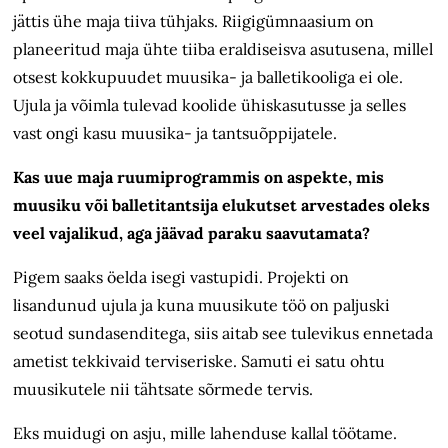
jättis ühe maja tiiva tühjaks. Riigigümnaasium on
planeeritud maja
ühte tiiba eraldiseisva asutusena, millel
otsest kokkupuudet muusika- ja balletikooliga ei ole.
Ujula ja võimla tulevad koolide ühiskasutusse ja se
lles
vast ongi kasu muusika- ja tantsuõppijatele.
Kas uue maja ruumiprogrammis on aspekte, mis
muusiku või balletitantsija elukutset arvestades oleks
veel vajalikud, aga jäävad paraku saavutamata?
Pigem saaks öelda isegi vastupidi. Projekti on
lisandunud ujula ja kuna muusikute töö on paljuski
seotud sundasenditega, siis aitab see tulevikus ennetada
ametist tekkivaid terviseriske. Samuti ei satu ohtu
muusikutele nii tähtsate sõrmede tervis.
Eks muidugi on asju, mille lahenduse kallal töötame.