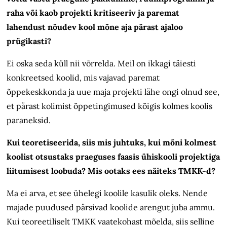
raha või kaob projekti kritiseeriv ja paremat
lahendust nõudev kool mõne aja pärast ajaloo
prügikasti?
Ei oska seda küll nii võrrelda. Meil on ikkagi täiesti
konkreetsed koolid, mis vajavad paremat
õppekeskkonda ja uue maja projekti lähe ongi olnud see,
et pärast kolimist õppetingimused kõigis kolmes koolis
paraneksid.
Kui teoretiseerida, siis mis juhtuks, kui mõni kolmest
koolist otsustaks praeguses faasis ühiskooli projektiga
liitumisest loobuda? Mis ootaks ees näiteks TMKK-d?
Ma ei arva, et see ühelegi koolile kasulik oleks. Nende
majade puudused pärsivad koolide arengut juba ammu.
Kui teoreetiliselt TMKK vaatekohast mõelda, siis selline