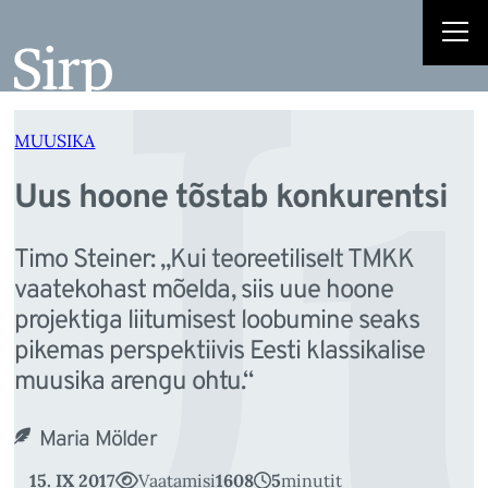
Uu
Liigu
sisu
juurde
MUUSIKA
Uus hoone tõstab konkurentsi
Timo Steiner: „Kui teoreetiliselt TMKK
vaatekohast mõelda, siis uue hoone
projektiga liitumisest loobumine seaks
pikemas perspektiivis Eesti klassikalise
muusika arengu ohtu.“
Maria Mölder
15. IX 2017
Vaatamisi
1608
5
minutit