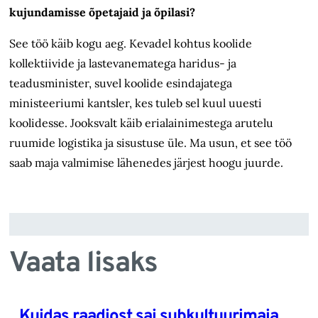
kujundamisse õpetajaid ja õpilasi?
See töö käib kogu aeg. Kevadel kohtus koolide
kollektiivide ja lastevanematega haridus- ja
teadusminister, suvel koolide esindajatega
ministeeriumi kantsler, kes tuleb sel kuul uuesti
koolidesse. Jooksvalt käib erialainimestega arutelu
ruumide logistika ja sisustuse üle. Ma usun, et see töö
saab maja valmimise lähenedes järjest hoogu juurde.
Vaata lisaks
Kuidas raadiost sai subkultuurimaja