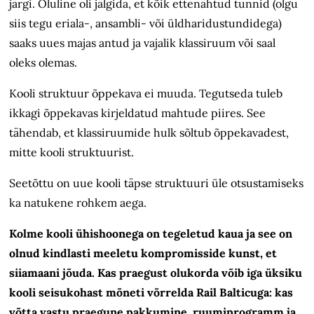
järgi. Oluline oli jälgida, et kõik ettenähtud tunnid (olgu
siis tegu eriala-, ansambli-
või üldharidustundidega)
saaks uues majas antud
ja vajalik klassiruum või saal
oleks olemas.
Kooli struktuur õppekava ei muuda. Tegutseda tuleb
ikkagi õppekavas kirjeldatud mahtude piires. See
tähendab, et klassiruumide hulk sõltub õppekavadest,
mitte kooli struktuurist.
Seetõttu on uue kooli täpse struktuuri üle otsustamiseks
ka natukene rohkem aega.
Kolme kooli ühishoonega on tegeletud kaua ja see on
olnud kindlasti meeletu kompromisside kunst, et
siiamaani jõuda. Kas praegust olukorda võib iga üksiku
kooli seisukohast mõneti võrrelda Rail Balticuga: kas
võtta vastu praegune pakkumine, ruumiprogramm ja