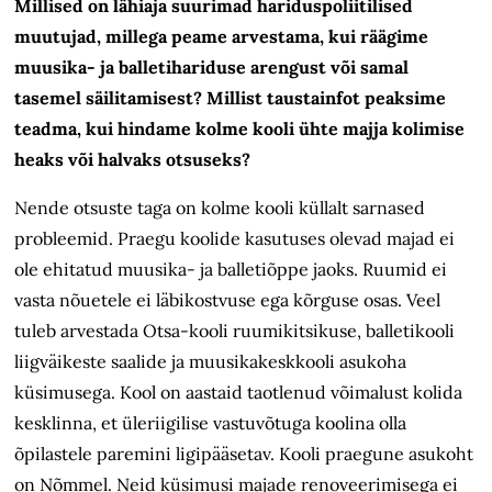
Millised on lähiaja suurimad hariduspoliitilised
muutujad, millega peame arvestama, kui räägime
muusika- ja balletihariduse arengust või samal
tasemel säilitamisest? Millist taustainfot peaksime
teadma, kui hindame kolme kooli ühte majja kolimise
heaks või halvaks otsuseks?
Nende otsuste taga on kolme kooli küllalt sarnased
probleemid. Praegu koolide kasutuses olevad majad ei
ole ehitatud muusika- ja balletiõppe jaoks. Ruumid ei
vasta nõuetele ei läbikostvuse ega kõrguse osas. Veel
tuleb arvestada Otsa-kooli ruumikitsikuse, balletikooli
liigväikeste saalide ja muusikakeskkooli asukoha
küsimusega. Kool on aastaid taotlenud võimalust kolida
kesklinna, et üleriigilise vastuvõtuga koolina olla
õpilastele paremini ligipääsetav. Kooli praegune asukoht
on Nõmmel. Neid küsimusi majade renoveerimisega ei