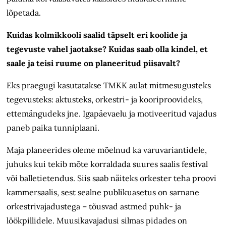
lõpetada.
Kuidas kolmikkooli saalid täpselt eri koolide ja
tegevuste vahel jaotakse? Kuidas saab olla kindel, et
saale ja teisi ruume on planeeritud piisavalt?
Eks praegugi kasutatakse TMKK aulat mitmesugusteks
tegevusteks: aktusteks, orkestri- ja kooriproovideks,
ettemängudeks jne. Igapäevaelu ja motiveeritud vajadus
paneb paika tunniplaani.
Maja planeerides oleme mõelnud ka varuvariantidele,
juhuks kui tekib mõte korraldada suures saalis festival
või balletietendus. Siis saab näiteks orkester teha proovi
kammersaalis, sest sealne publikuasetus on sarnane
orkestrivajadustega – tõusvad astmed puhk- ja
löökpillidele. Muusikavajadusi silmas pidades on