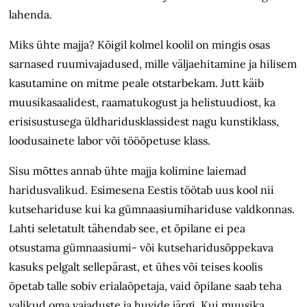
lahenda.
Miks ühte majja? Kõigil kolmel koolil on mingis osas
sarnased ruumivajadused, mille väljaehitamine ja hilisem
kasutamine on mitme peale otstarbekam. Jutt käib
muusikasaalidest, raamatu­kogust ja helistuudiost, ka
erisisustusega üldharidusklassidest nagu kunstiklass,
loodusainete labor või tööõpetuse klass.
Sisu mõttes annab ühte majja kolimine laiemad
haridusvalikud. Esimesena Eestis töötab uus kool nii
kutsehariduse kui ka gümnaasiumihariduse valdkonnas.
Lahti seletatult tähendab see, et õpilane ei pea
otsustama gümnaasiumi- või kutseharidusõppekava
kasuks pelgalt sellepärast, et ühes või teises koolis
õpetab talle sobiv erialaõpetaja, vaid õpilane saab teha
valikud oma vajaduste ja huvide järgi. Kui muusika