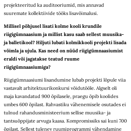
projekteeritud ka auditooriumid, mis annavad
suuremate kollektiivide tööks lisavõimalusi.
Millisel põhjusel lisati kolme kooli krundile
riigigümnaasium ja millist kasu saab sellest muusika-
ja balletikool? Hiljuti lubati kolmikkooli projekti lisada
võimla ja ujula. Kas need on nüüd riigigümnaasiumist
eraldi või jagatakse teatud ruume
riigigümnaasiumiga?
Riigigümnaasiumi lisandumine lubab projekti lõpule viia
vastavalt arhi­tektuuri­konkursi võidutööle. Algselt oli
maja kavandatud 900 õpilasele, praegu õpib koolides
umbes 600 õpilast. Rahvastiku vähenemisele osutades ei
tulnud rahandusministeerium sellise muusika- ja
tantsuõppijate arvuga kaasa. Kompromissiks sai kuni 700
õpilast. Sellest tulenev ruumiprogrammi vähendamine