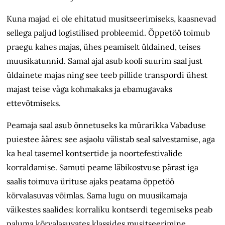
Kuna majad ei ole ehitatud musitseerimiseks, kaasnevad
sellega paljud logistilised probleemid. Õppetöö toimub
praegu kahes majas, ühes peamiselt üldained, teises
muusikatunnid. Samal ajal asub kooli suurim saal just
üldainete majas ning see teeb pillide transpordi ühest
majast teise väga kohmakaks ja ebamugavaks
ettevõtmiseks.
Peamaja saal asub õnnetuseks ka mürarikka Vabaduse
puiestee ääres: see asjaolu välistab seal salvestamise, aga
ka heal tasemel kontsertide ja noortefestivalide
korraldamise. Samuti peame läbikostvuse pärast iga
saalis toimuva ürituse ajaks peatama õppetöö
kõrvalasuvas võimlas. Sama lugu on muusikamaja
väikestes saalides: korraliku kontserdi tegemiseks peab
paluma kõrvalasuvates klassides musitseerimine