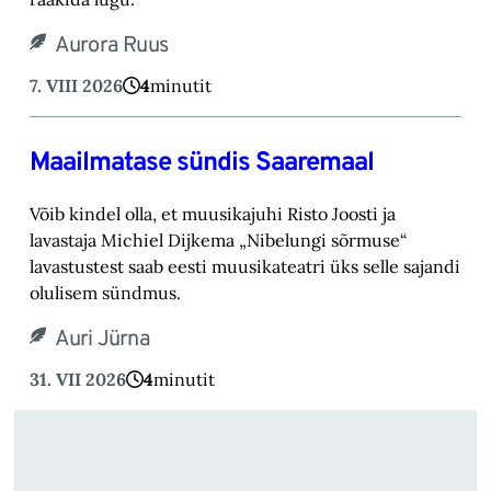
Aurora Ruus
7. VIII 2026
4
minutit
Maailmatase sündis Saaremaal
Võib kindel olla, et muusikajuhi Risto Joosti ja
lavastaja Michiel Dijkema „Nibelungi sõrmuse“
lavastustest saab eesti muusikateatri üks selle sajandi
olulisem sündmus.
Auri Jürna
31. VII 2026
4
minutit