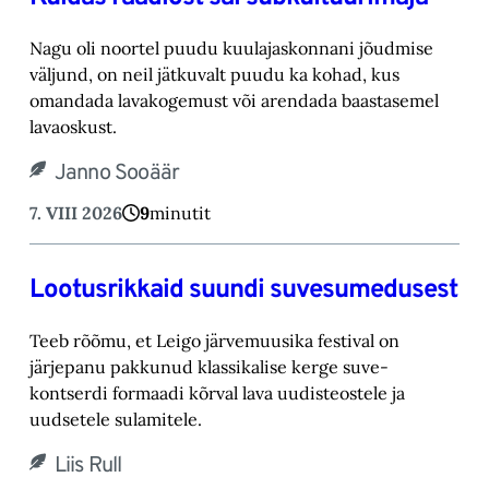
Nagu oli noortel puudu kuulajaskonnani jõudmise
väljund, on neil jätkuvalt puudu ka kohad, ‎kus
omandada lavakogemust või arendada baastasemel
lavaoskust.‎
Janno Sooäär
7. VIII 2026
9
minutit
Lootusrikkaid suundi suvesumedusest
Teeb rõõmu, et Leigo järvemuusika festival on
järjepanu pakkunud klassikalise kerge suve-‎
kontserdi formaadi kõrval lava uudisteostele ja
uudsetele sulamitele.‎
Liis Rull