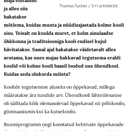
maja ehitamist
Thomas Tucher / 3+1 arhitektid
ja alles siis
hakatakse
mõtlema, kuidas muuta ja nüüdisajastada kolme kooli
sisu. Teisalt on kuulda muret, et kolm ainulaadse
õhkkonna ja traditsiooniga kooli endisel kujul
hävitatakse. Samal ajal hakatakse väidetavalt alles
arutama, kas uues majas hakkavad tegutsema eraldi
koolid või kolme kooli baasil loodud uus ühendkool.
Kuidas seda olukorda mõista?
Koolide tegutsemise aluseks on õppekavad, millega
määratakse ära tundide arv. Ühendkooli lähteülesanne
oli säilitada kõik olemasolevad õppekavad nii põhikoolis,
gümnaasiumis kui ka kutse­koolis.
Ruumiprogramm ongi koostatud kehtivate õppekavade