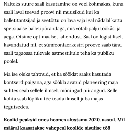
Näiteks suure saali kasutamine on veel kohmakas, kuna
saali laval teevad proovi nii muusikud kui ka
balletitantsijad ja seetõttu on lava vaja igal nädalal katta
spetsiaalse balletipõrandaga, mis võtab palju töökäsi ja
aega. Otsime optimaalset lahendust. Saal on logistiliselt
kavandatud nii, et sümfooniaorkestri proove saab tänu
saali tagaossa tulevale astmestikule teha ka publiku
poolel.
Ma ise oleks tahtnud, et ka sööklat saaks kasutada
kontserdipaigana, aga söökla avatud planeering maja
suhtes seab sellele ilmselt mõningad piirangud. Selle
kohta saab lõpliku tõe teada ilmselt juba majas
tegutsedes.
Koolid peaksid uues hoones alustama 2020. aastal. Mil
määral kaasatakse vahepeal koolide sisulise töö