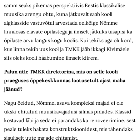
samm seaks pikemas perspektiivis Eestis klassikalise
muusika arengu ohtu, kuna jätkuvalt saab kooli
algklasside vastuvõtul arvestada eelkõige Nõmme
linnaosas elavate õpilastega ja ilmselt jätkuks tasapisi ka
õpilaste arvu langus kogu koolis. Kui tekiks aga olukord,
kus linna tekib uus kool ja TMKK jääb ikkagi Kivimäele,
siis oleks kooli hääbumine ilmselt kiirem.
Palun ütle TMKK direktorina, mis on selle kooli
praeguses õppekeskkonnas lootusetult ajast maha
jäänud?
Nagu öeldud, Nõmmel asuva kompleksi majad ei ole
ükski ehitatud muusikavajadusi silmas pidades. Klassid
kostavad läbi ja seda ei parandaks ka renoveerimine, sest
peale tuleks hakata konstruktsioonidest, mis tähendaks
sisuliselt uute majade ehitamist.