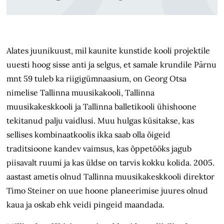
Alates juunikuust, mil kaunite kunstide kooli projektile
uuesti hoog sisse anti ja selgus, et samale krundile Pärnu
mnt 59 tuleb ka riigigümnaasium, on Georg Otsa
nimelise Tallinna muusikakooli, Tallinna
muusikakeskkooli ja Tallinna balletikooli ühishoone
tekitanud palju vaidlusi. Muu hulgas küsitakse, kas
sellises kombinaatkoolis ikka saab olla õigeid
traditsioone kandev vaimsus, kas õppetööks jagub
piisavalt ruumi ja kas üldse on tarvis kokku kolida. 2005.
aastast ametis olnud Tallinna muusikakeskkooli direktor
Timo Steiner on uue hoone planeerimise juures olnud
kaua ja oskab ehk veidi pingeid maandada.