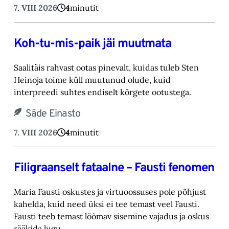
7. VIII 2026
4
minutit
Koh-tu-mis-paik jäi muutmata
Saalitäis rahvast ootas pinevalt, kuidas tuleb Sten
Heinoja toime küll muutunud olude, kuid
‎interpreedi suhtes endiselt kõrgete ootustega.‎
Säde Einasto
7. VIII 2026
4
minutit
Filigraanselt fataalne – Fausti fenomen
Maria Fausti oskustes ja virtuoossuses pole põhjust
kahelda, kuid need üksi ei tee temast ‎veel Fausti.
Fausti teeb temast lõõmav sisemine vajadus ja oskus
rääkida lugu.‎