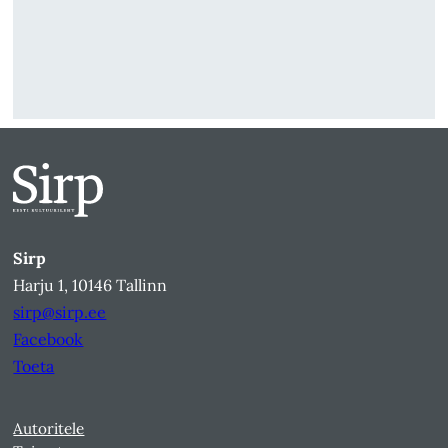
Sirp
Harju 1, 10146 Tallinn
sirp@sirp.ee
Facebook
Toeta
Autoritele