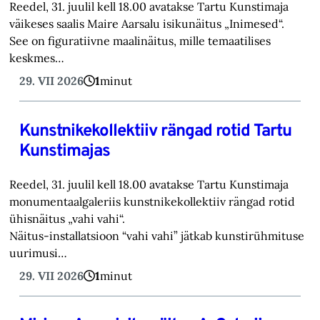
Reedel, 31. juulil kell 18.00 avatakse Tartu Kunstimaja
väikeses saalis Maire Aarsalu isikunäitus „Inimesed“.
See on figuratiivne maalinäitus, mille temaatilises
keskmes…
29. VII 2026
1
minut
Kunstnikekollektiiv rängad rotid Tartu
Kunstimajas
Reedel, 31. juulil kell 18.00 avatakse Tartu Kunstimaja
monumentaalgaleriis kunstnikekollektiiv rängad rotid
ühisnäitus „vahi vahi“.
Näitus-installatsioon “vahi vahi” jätkab kunstirühmituse
uurimusi…
29. VII 2026
1
minut