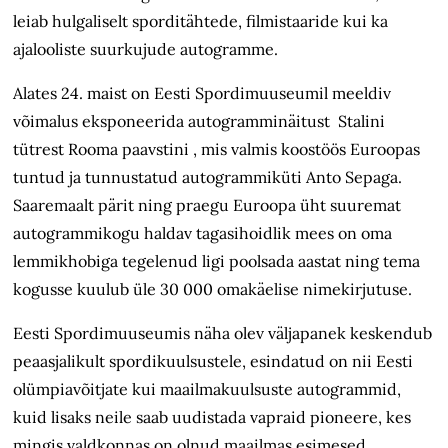
leiab hulgaliselt sporditähtede, filmistaaride kui ka
ajalooliste suurkujude autogramme.
Alates 24. maist on Eesti Spordimuuseumil meeldiv
võimalus eksponeerida autogramminäitust Stalini
tütrest Rooma paavstini , mis valmis koostöös Euroopas
tuntud ja tunnustatud autogrammiküti Anto Sepaga.
Saaremaalt pärit ning praegu Euroopa üht suuremat
autogrammikogu haldav tagasihoidlik mees on oma
lemmikhobiga tegelenud ligi poolsada aastat ning tema
kogusse kuulub üle 30 000 omakäelise nimekirjutuse.
Eesti Spordimuuseumis näha olev väljapanek keskendub
peaasjalikult spordikuulsustele, esindatud on nii Eesti
olümpiavõitjate kui maailmakuulsuste autogrammid,
kuid lisaks neile saab uudistada vapraid pioneere, kes
mingis valdkonnas on olnud maailmas esimesed