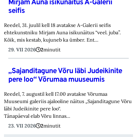
Mirjam Auna isikunäitus A-Galerii
seifis
Reedel, 31. juulil kell 18 avatakse A-Galerii seifis
ehtekunstniku Mirjam Auna isikunäitus “veel. juba”.
Kõik, mis kestab, kujuneb ka ümber. Ent…
29. VII 2026
2
minutit
„Sajanditagune Võru läbi Judeikinite
pere loo“ Võrumaa muuseumis
Reedel, 7. augustil kell 17.00 avatakse Võrumaa
Muuseumi galeriis ajalooline näitus „Sajanditagune Võru
läbi Judeikinite pere loo“.
Tänapäeval elab Võru linnas…
23. VII 2026
2
minutit