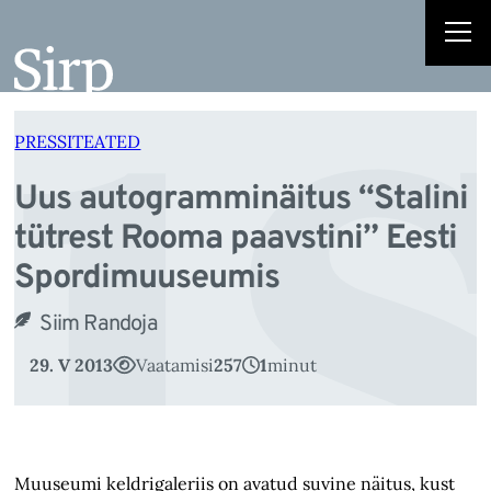
s
Liigu
sisu
juurde
PRESSITEATED
Uus autogramminäitus “Stalini
tütrest Rooma paavstini” Eesti
Spordimuuseumis
Siim Randoja
29. V 2013
Vaatamisi
257
1
minut
Muuseumi keldrigaleriis on avatud suvine näitus, kust