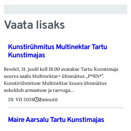
Vaata lisaks
Kunstirühmitus Multinektar Tartu
Kunstimajas
Reedel, 31. juulil kell 18.00 avatakse Tartu Kunstimaja
suures saalis Multinektar+ ühisnäitus „P*RN*”.
Kunstirühmituse Multinektar kuues ühisnäitus
sukeldub armastuse ja raevuga…
29. VII 2026
2
minutit
Maire Aarsalu Tartu Kunstimajas