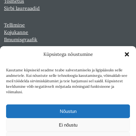
Toimetus
Sirbi laureaadid
Tellimine
Kojukanne
Ilmumisgraafik
Küpsistega nõustumine
Veebiarhiiv
Sirp pdf-failidena Digaris
Kasutame küpsiseid seadme teabe salvestamiseks ja ligipääsuks selle
Kultuurileht 1994-1997
andmetele. Kui nõustute selle tehnoloogia kasutamisega, võimaldab see
Reede 1989-1990
meil töödelda sirvimiskäitumist ja teie harjumusi sel saidil. Küpsistest
Sirp ja Vasar 1940-1989
keeldumine võib negatiivselt mõjutada mõningaid funktsioone ja
võimalusi.
Ligipääsetavus
Kasutustingimused
Nõustun
Teksti- ja andmekaeve
Ei nõustu