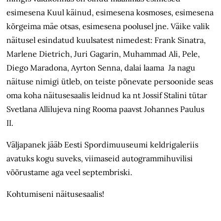
esimesena Kuul käinud, esimesena kosmoses, esimesena
kõrgeima mäe otsas, esimesena poolusel jne. Väike valik
näitusel esindatud kuulsatest nimedest: Frank Sinatra,
Marlene Dietrich, Juri Gagarin, Muhammad Ali, Pele,
Diego Maradona, Ayrton Senna, dalai laama Ja nagu
näituse nimigi ütleb, on teiste põnevate persoonide seas
oma koha näitusesaalis leidnud ka nt Jossif Stalini tütar
Svetlana Allilujeva ning Rooma paavst Johannes Paulus
II.
Väljapanek jääb Eesti Spordimuuseumi keldrigaleriis
avatuks kogu suveks, viimaseid autogrammihuvilisi
võõrustame aga veel septembriski.
Kohtumiseni näitusesaalis!