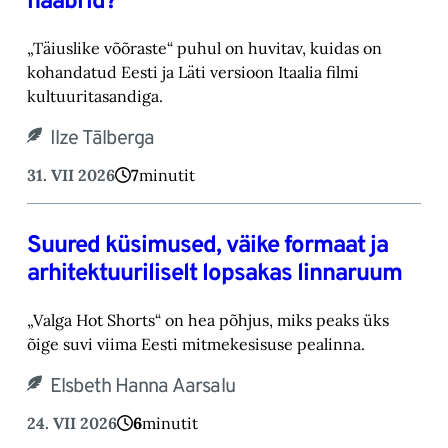
naabrid?
„Täiuslike võõraste“ puhul on huvitav, kuidas on
kohandatud Eesti ja Läti versioon Itaalia filmi
kultuuritasandiga.
Ilze Tālberga
31. VII 2026
7
minutit
Suured küsimused, väike formaat ja
arhitektuuriliselt lopsakas linnaruum
„Valga Hot Shorts“ on hea põhjus, miks peaks üks
õige suvi viima Eesti mitmekesisuse pealinna.
Elsbeth Hanna Aarsalu
24. VII 2026
6
minutit