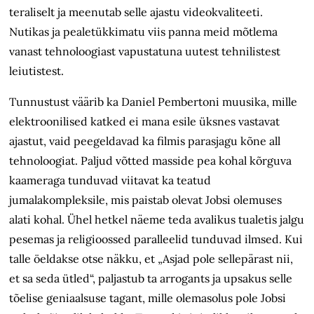
teraliselt ja meenutab selle ajastu videokvaliteeti.
Nutikas ja pealetükkimatu viis panna meid mõtlema
vanast tehnoloogiast vapustatuna uutest tehnilistest
leiutistest.
Tunnustust väärib ka Daniel Pembertoni muusika, mille
elektroonilised katked ei mana esile üksnes vastavat
ajastut, vaid peegeldavad ka filmis parasjagu kõne all
tehnoloogiat. Paljud võtted masside pea kohal kõrguva
kaameraga tunduvad viitavat ka teatud
jumalakompleksile, mis paistab olevat Jobsi olemuses
alati kohal. Ühel hetkel näeme teda avalikus tualetis jalgu
pesemas ja religioossed paralleelid tunduvad ilmsed. Kui
talle öeldakse otse näkku, et „Asjad pole sellepärast nii,
et sa seda ütled“, paljastub ta arrogants ja upsakus selle
tõelise geniaalsuse tagant, mille olemasolus pole Jobsi