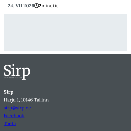
24. VII 2026
2
minutit
Sirp
Harju 1, 10146 Tallinn
sirp@sirp.ee
Facebook
Toeta