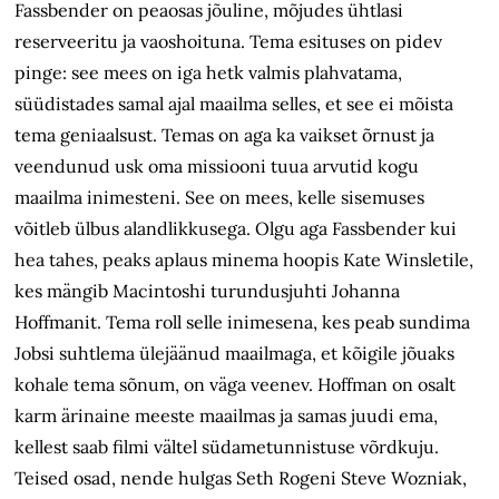
Fassbender on peaosas jõuline, mõjudes ühtlasi
reserveeritu ja vaoshoituna. Tema esituses on pidev
pinge: see mees on iga hetk valmis plahvatama,
süüdistades samal ajal maailma selles, et see ei mõista
tema geniaalsust. Temas on aga ka vaikset õrnust ja
veendunud usk oma missiooni tuua arvutid kogu
maailma inimesteni. See on mees, kelle sisemuses
võitleb ülbus alandlikkusega. Olgu aga Fassbender kui
hea tahes, peaks aplaus minema hoopis Kate Winsletile,
kes mängib Macintoshi turundusjuhti Johanna
Hoffmanit. Tema roll selle inimesena, kes peab sundima
Jobsi suhtlema ülejäänud maailmaga, et kõigile jõuaks
kohale tema sõnum, on väga veenev. Hoffman on osalt
karm ärinaine meeste maailmas ja samas juudi ema,
kellest saab filmi vältel südametunnistuse võrdkuju.
Teised osad, nende hulgas Seth Rogeni Steve Wozniak,