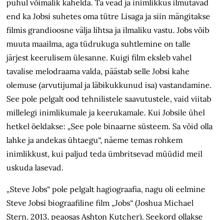
puhul võimalik kahelda. Ta vead ja inimlikkus ilmutavad
end ka Jobsi suhetes oma tütre Lisaga ja siin mängitakse
filmis grandioosne välja lihtsa ja ilmaliku vastu. Jobs võib
muuta maailma, aga tüdrukuga suhtlemine on talle
järjest keerulisem ülesanne. Kuigi film eksleb vahel
tavalise melodraama valda, päästab selle Jobsi kahe
olemuse (arvutijumal ja läbikukkunud isa) vastandamine.
See pole pelgalt ood tehnilistele saavutustele, vaid viitab
millelegi inimlikumale ja keerukamale. Kui Jobsile ühel
hetkel öeldakse: „See pole binaarne süsteem. Sa võid olla
lahke ja andekas ühtaegu“, näeme temas rohkem
inimlikkust, kui paljud teda ümbritsevad müüdid meil
uskuda lasevad.
„Steve Jobs“ pole pelgalt hagiograafia, nagu oli eelmine
Steve Jobsi biograafiline film „Jobs“ (Joshua Michael
Stern, 2013, peaosas Ashton Kutcher). Seekord ollakse