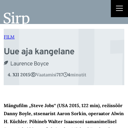
U
Liigu
sisu
juurde
FILM
Uue aja kangelane
Laurence Boyce
4. XII 2015
Vaatamisi
717
4
minutit
M
ängufilm „Steve Jobs“ (USA 2015, 122 min), režissöör
Danny Boyle, stsenarist Aaron Sorkin, operaator Alwin
H. Küchler. Põhineb Walter Isaacsoni samanimelisel