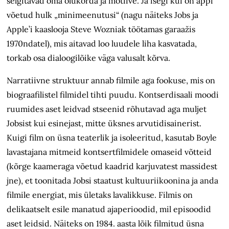
selgitavad oma olukorda ja motiive. Ja isegi kui on appi
võetud hulk „minimeenutusi“ (nagu näiteks Jobs ja
Apple’i kaaslooja Steve Wozniak töötamas garaažis
1970ndatel), mis aitavad loo luudele liha kasvatada,
torkab osa dialoogilõike väga valusalt kõrva.
Narratiivne struktuur annab filmile aga fookuse, mis on
biograafilistel filmidel tihti puudu. Kontserdisaali moodi
ruumides aset leidvad stseenid rõhutavad aga muljet
Jobsist kui esinejast, mitte üksnes arvutidisainerist.
Kuigi film on üsna teaterlik ja isoleeritud, kasutab Boyle
lavastajana mitmeid kontsertfilmidele omaseid võtteid
(kõrge kaameraga võetud kaadrid karjuvatest massidest
jne), et toonitada Jobsi staatust kultuuriikoonina ja anda
filmile energiat, mis ületaks lavalikkuse. Filmis on
delikaatselt esile manatud ajaperioodid, mil episoodid
aset leidsid. Näiteks on 1984. aasta lõik filmitud üsna