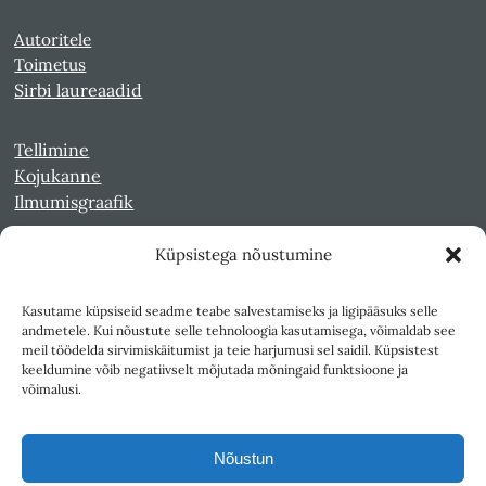
Autoritele
Toimetus
Sirbi laureaadid
Tellimine
Kojukanne
Ilmumisgraafik
Küpsistega nõustumine
Veebiarhiiv
Sirp pdf-failidena Digaris
Kasutame küpsiseid seadme teabe salvestamiseks ja ligipääsuks selle
Kultuurileht 1994-1997
andmetele. Kui nõustute selle tehnoloogia kasutamisega, võimaldab see
Reede 1989-1990
meil töödelda sirvimiskäitumist ja teie harjumusi sel saidil. Küpsistest
Sirp ja Vasar 1940-1989
keeldumine võib negatiivselt mõjutada mõningaid funktsioone ja
võimalusi.
Ligipääsetavus
Kasutustingimused
Nõustun
Teksti- ja andmekaeve