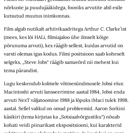
nõrkuste ja puudujääkidega, fooniks arvutite abil esile
kutsutud muutus inimkonnas.
Film algab nutikalt arhiivikaadritega Arthur C. Clarke’ist
(mees, kes lõi HALi, filmiajaloo ühe ilmselt kõige
põrunuma arvuti), kes räägib sellest, kuidas arvutid on
varsti olemas igas kodus. Filmi positsioon saab koheselt
selgeks, „Steve Jobs“ räägib samavõrd nii mehest kui
tema pärandist.
Lugu keskendub kolmele võtmesündmusele Jobsi elus:
Macintoshi arvuti lansseerimine aastal 1984, Jobsi enda
arvuti NexT väljatoomine 1988 ja lõpuks iMaci tulek 1998.
aastal. Sellel valikul on omad probleemid. Aaron Sorkini
käsikiri (tema kirjutas ka „Sotsiaalvõrgustiku“) nõuab
kohati veidi piinarikast ekspositsiooni, kui karakterid