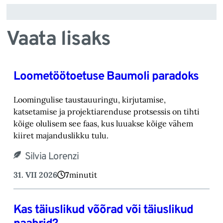
Vaata lisaks
Loometöötoetuse Baumoli paradoks
Loomingulise taustauuringu, kirjutamise,
katsetamise ja projektiarenduse protsessis on tihti
kõige olulisem see faas, kus luuakse kõige vähem
kiiret majanduslikku tulu.
Silvia Lorenzi
31. VII 2026
7
minutit
Kas täiuslikud võõrad või täiuslikud