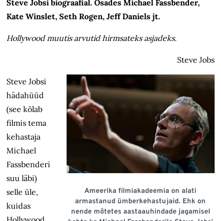
Steve Jobsi biograafial. Osades Michael Fassbender,
Kate Winslet, Seth Rogen, Jeff Daniels jt.
Hollywood muutis arvutid hirmsateks asjadeks.
Steve Jobs
Steve Jobsi
hädahüüd
(see kõlab
filmis tema
kehastaja
Michael
Fassbenderi
suu läbi)
Ameerika filmiakadeemia on alati
selle üle,
armastanud ümberkehastujaid. Ehk on
kuidas
nende mõtetes aastaauhindade jagamisel
Hollywood