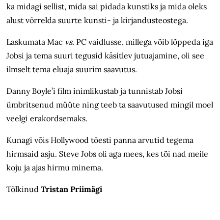
ka midagi sellist, mida sai pidada kunstiks ja mida oleks
alust võrrelda suurte kunsti- ja kirjandusteostega.
Laskumata Mac
vs.
PC vaidlusse, millega võib lõppeda iga
Jobsi ja tema suuri tegusid käsitlev jutuajamine, oli see
ilmselt tema eluaja suurim saavutus.
Danny Boyle’i film inimlikustab ja tunnistab Jobsi
ümbritsenud müüte ning teeb ta saavutused mingil moel
veelgi erakordsemaks.
Kunagi võis Hollywood tõesti panna arvutid tegema
hirmsaid asju. Steve Jobs oli aga mees, kes tõi nad meile
koju ja ajas hirmu minema.
Tõlkinud
Tristan Priimägi