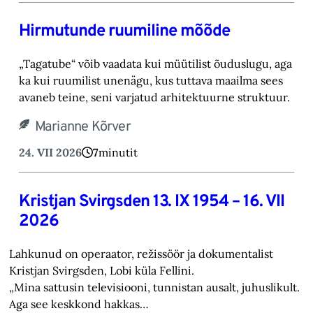
Hirmutunde ruumiline mõõde
„Tagatube“ võib vaadata kui müütilist õuduslugu, aga
ka kui ruumilist unenägu, kus tuttava maailma sees
avaneb teine, seni varjatud arhitektuurne struktuur.
Marianne Kõrver
24. VII 2026
7
minutit
Kristjan Svirgsden 13. IX 1954 – 16. VII
2026
Lahkunud on operaator, režissöör ja dokumentalist
Kristjan Svirgsden, Lobi küla Fellini.
„Mina sattusin televisiooni, tunnistan ausalt, juhuslikult.
Aga see keskkond hakkas…