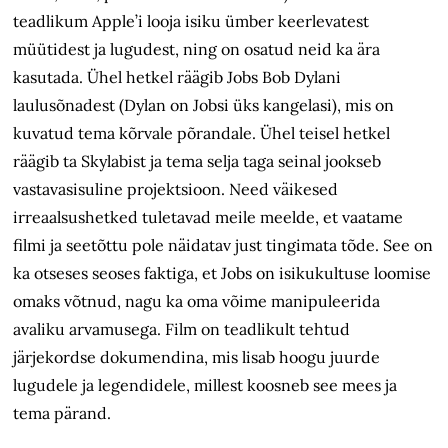
teadlikum Apple’i looja isiku ümber keerlevatest
müütidest ja lugudest, ning on osatud neid ka ära
kasutada. Ühel hetkel räägib Jobs Bob Dylani
laulusõnadest (Dylan on Jobsi üks kangelasi), mis on
kuvatud tema kõrvale põrandale. Ühel teisel hetkel
räägib ta Skylabist ja tema selja taga seinal jookseb
vastavasisuline projektsioon. Need väikesed
irreaalsushetked tuletavad meile meelde, et vaatame
filmi ja seetõttu pole näidatav just tingimata tõde. See on
ka otseses seoses faktiga, et Jobs on isikukultuse loomise
omaks võtnud, nagu ka oma võime manipuleerida
avaliku arvamusega. Film on teadlikult tehtud
järjekordse dokumendina, mis lisab hoogu juurde
lugudele ja legendidele, millest koosneb see mees ja
tema pärand.