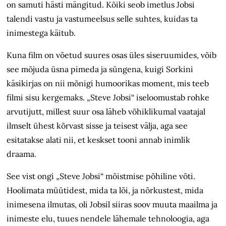
on samuti hästi mängitud. Kõiki seob imetlus Jobsi
talendi vastu ja vastumeelsus selle suhtes, kuidas ta
inimestega käitub.
Kuna film on võetud suures osas üles siseruumides, võib
see mõjuda üsna pimeda ja süngena, kuigi Sorkini
käsikirjas on nii mõnigi humoorikas moment, mis teeb
filmi sisu kergemaks. „Steve Jobsi“ iseloomustab rohke
arvutijutt, millest suur osa läheb võhiklikumal vaatajal
ilmselt ühest kõrvast sisse ja teisest välja, aga see
esitatakse alati nii, et keskset tooni annab inimlik
draama.
See vist ongi „Steve Jobsi“ mõistmise põhiline võti.
Hoolimata müütidest, mida ta lõi, ja nõrkustest, mida
inimesena ilmutas, oli Jobsil siiras soov muuta maailma ja
inimeste elu, tuues nendele lähemale tehnoloogia, aga