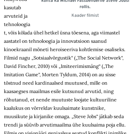
kohta ka Michael Fassbenderile Steve Jobsi
rollis.
kasutab
arvuteid ja
Kaader filmist
tehnoloogia
t, võis kõlada ühel hetkel üsna tõesena, aga viimastel
aastatel on tehnoloogia ja innovatsioon saanud
kinoekraanil mõneti heroiseeriva kohtlemise osaliseks.
Filmid nagu „Sotsiaalvõrgustik“ („The Social Network“,
David Fincher, 2010) või „Imiteerimismäng“ („The
Imitation Game“, Morten Tyldum, 2014) on au sisse
tõstnud need kardinaalsed muutused, mille on
kaasaegses maailmas esile kutsunud arvutid, ning
rõhutanud, et nende muutuste loojate kultuuriline
kaalukus on võrreldav kuulsaimate kunstnike,
muusikute ja kirjanike omaga. „Steve Jobs“ jätkab seda
trendi ja süüvib arvutimaailma ühe kuulsaima poja ellu.
Filmis on visionääri geniaalsus seatud konflikti inimlike