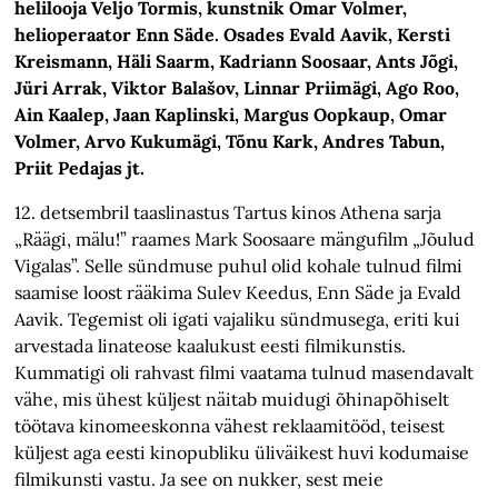
helilooja Veljo Tormis, kunstnik Omar Volmer,
helioperaator Enn Säde. Osades Evald Aavik, Kersti
Kreismann, Häli Saarm, Kadriann Soosaar, Ants Jõgi,
Jüri Arrak, Viktor Balašov, Linnar Priimägi, Ago Roo,
Ain Kaalep, Jaan Kaplinski, Margus Oopkaup, Omar
Volmer, Arvo Kukumägi, Tõnu Kark, Andres Tabun,
Priit Pedajas jt.
12. detsembril taaslinastus Tartus kinos Athena sarja
„Räägi, mälu!” raames Mark Soosaare mängufilm „Jõulud
Vigalas”. Selle sündmuse puhul olid kohale tulnud filmi
saamise loost rääkima Sulev Keedus, Enn Säde ja Evald
Aavik. Tegemist oli igati vajaliku sündmusega, eriti kui
arvestada linateose kaalukust eesti filmikunstis.
Kummatigi oli rahvast filmi vaatama tulnud masendavalt
vähe, mis ühest küljest näitab muidugi õhinapõhiselt
töötava kinomeeskonna vähest reklaamitööd, teisest
küljest aga eesti kinopubliku üliväikest huvi kodumaise
filmikunsti vastu. Ja see on nukker, sest meie