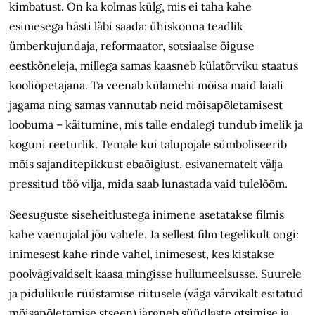
kimbatust. On ka kolmas külg, mis ei taha kahe
esimesega hästi läbi saada: ühiskonna teadlik
ümberkujundaja, reformaator, sotsiaalse õiguse
eestkõneleja, millega samas kaasneb külatõrviku staatus
kooliõpetajana. Ta veenab külamehi mõisa maid laiali
jagama ning samas vannutab neid mõisapõletamisest
loobuma – käitumine, mis talle endalegi tundub imelik ja
koguni reeturlik. Temale kui talupojale sümboliseerib
mõis sajanditepikkust ebaõiglust, esivanematelt välja
pressitud töö vilja, mida saab lunastada vaid tulelõõm.
Seesuguste siseheitlustega inimene asetatakse filmis
kahe vaenujalal jõu vahele. Ja sellest film tegelikult ongi:
inimesest kahe rinde vahel, inimesest, kes kistakse
poolvägivaldselt kaasa mingisse hullumeelsusse. Suurele
ja pidulikule rüüstamise riitusele (väga värvikalt esitatud
mõisapõletamise stseen) järgneb süüdlaste otsimise ja