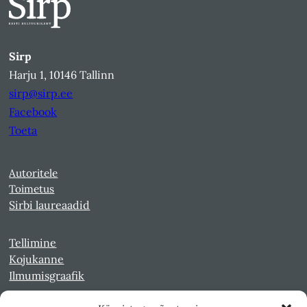
Sirp
Harju 1, 10146 Tallinn
sirp@sirp.ee
Facebook
Toeta
Autoritele
Toimetus
Sirbi laureaadid
Tellimine
Kojukanne
Ilmumisgraafik