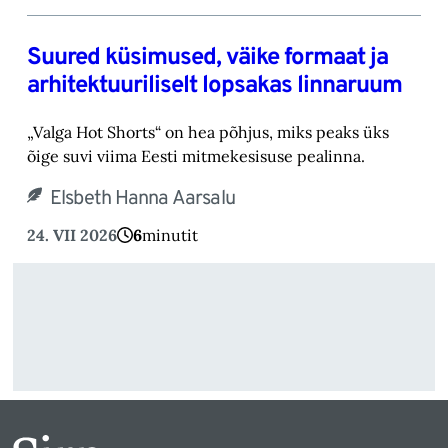
Suured küsimused, väike formaat ja
arhitektuuriliselt lopsakas linnaruum
„Valga Hot Shorts“ on hea põhjus, miks peaks üks
õige suvi viima Eesti mitmekesisuse pealinna.
Elsbeth Hanna Aarsalu
24. VII 2026
6
minutit