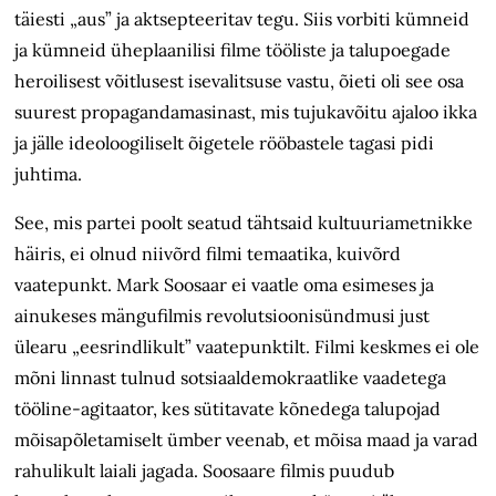
täiesti „aus” ja aktsepteeritav tegu. Siis vorbiti kümneid
ja kümneid üheplaanilisi filme tööliste ja talupoegade
heroilisest võitlusest isevalitsuse vastu, õieti oli see osa
suurest propagandamasinast, mis tujukavõitu ajaloo ikka
ja jälle ideoloogiliselt õigetele rööbastele tagasi pidi
juhtima.
See, mis partei poolt seatud tähtsaid kultuuriametnikke
häiris, ei olnud niivõrd filmi temaatika, kuivõrd
vaatepunkt. Mark Soosaar ei vaatle oma esimeses ja
ainukeses mängufilmis revolutsioonisündmusi just
ülearu „eesrindlikult” vaatepunktilt. Filmi keskmes ei ole
mõni linnast tulnud sotsiaaldemokraatlike vaadetega
tööline-agitaator, kes sütitavate kõnedega talupojad
mõisapõletamiselt ümber veenab, et mõisa maad ja varad
rahulikult laiali jagada. Soosaare filmis puudub