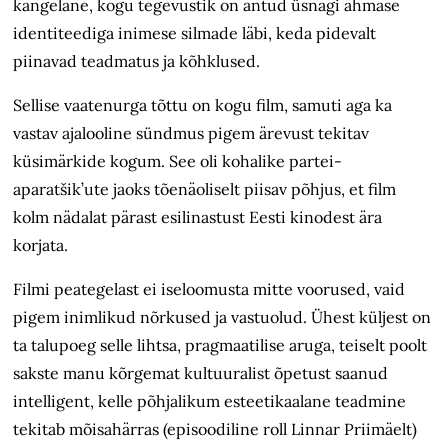
kangelane, kogu tegevustik on antud üsnagi ähmase
identiteediga inimese silmade läbi, keda pidevalt
piinavad teadmatus ja kõhklused.
Sellise vaatenurga tõttu on kogu film, samuti aga ka
vastav ajalooline sündmus pigem ärevust tekitav
küsimärkide kogum. See oli kohalike partei-
aparatšik’ute jaoks tõenäoliselt piisav põhjus, et film
kolm nädalat pärast esilinastust Eesti kinodest ära
korjata.
Filmi peategelast ei iseloomusta mitte voorused, vaid
pigem inimlikud nõrkused ja vastuolud. Ühest küljest on
ta talupoeg selle lihtsa, pragmaatilise aruga, teiselt poolt
sakste manu kõrgemat kultuuralist õpetust saanud
intelligent, kelle põhjalikum esteetikaalane teadmine
tekitab mõisahärras (episoodiline roll Linnar Priimäelt)