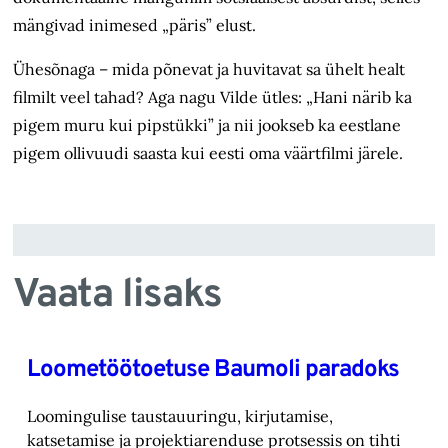
mängivad inimesed „päris” elust.
Ühesõnaga – mida põnevat ja huvitavat sa ühelt healt
filmilt veel tahad? Aga nagu Vilde ütles: „Hani närib ka
pigem muru kui pipstükki” ja nii jookseb ka eestlane
pigem ollivuudi saasta kui eesti oma väärtfilmi järele.
Vaata lisaks
Loometöötoetuse Baumoli paradoks
Loomingulise taustauuringu, kirjutamise,
katsetamise ja projektiarenduse protsessis on tihti