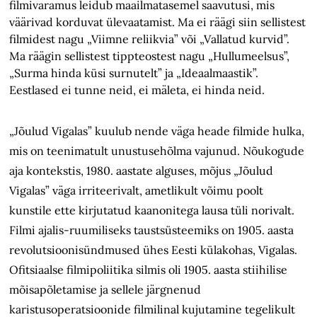
filmivaramus leidub maailmatasemel saavutusi, mis
väärivad korduvat ülevaatamist. Ma ei räägi siin sellistest
filmidest nagu „Viimne reliikvia” või „Vallatud kurvid”.
Ma räägin sellistest tippteostest nagu „Hullumeelsus”,
„Surma hinda küsi surnutelt” ja „Ideaalmaastik”.
Eestlased ei tunne neid, ei mäleta, ei hinda neid.
„Jõulud Vigalas” kuulub nende väga heade filmide hulka,
mis on teenimatult unustusehõlma vajunud. Nõukogude
aja kontekstis, 1980. aastate alguses, mõjus „Jõulud
Vigalas” väga irriteerivalt, ametlikult võimu poolt
kunstile ette kirjutatud kaanonitega lausa tüli norivalt.
Filmi ajalis-ruumiliseks taustsüsteemiks on 1905. aasta
revolutsioonisündmused ühes Eesti külakohas, Vigalas.
Ofitsiaalse filmipoliitika silmis oli 1905. aasta stiihilise
mõisapõletamise ja sellele järgnenud
karistusoperatsioonide filmilinal kujutamine tegelikult