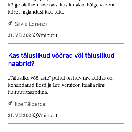
kõige olulisem see faas, kus luuakse kõige vähem
kiiret majanduslikku tulu.
Silvia Lorenzi
31. VII 2026
7
minutit
Kas täiuslikud võõrad või täiuslikud
naabrid?
„Täiuslike võõraste“ puhul on huvitav, kuidas on
kohandatud Eesti ja Läti versioon Itaalia filmi
kultuuritasandiga.
Ilze Tālberga
31. VII 2026
7
minutit