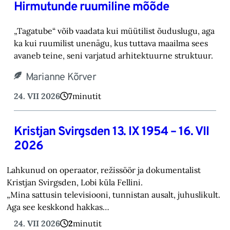
Hirmutunde ruumiline mõõde
„Tagatube“ võib vaadata kui müütilist õuduslugu, aga
ka kui ruumilist unenägu, kus tuttava maailma sees
avaneb teine, seni varjatud arhitektuurne struktuur.
Marianne Kõrver
24. VII 2026
7
minutit
Kristjan Svirgsden 13. IX 1954 – 16. VII
2026
Lahkunud on operaator, režissöör ja dokumentalist
Kristjan Svirgsden, Lobi küla Fellini.
„Mina sattusin televisiooni, tunnistan ausalt, juhuslikult.
Aga see keskkond hakkas…
24. VII 2026
2
minutit