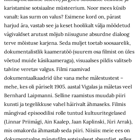
karistamise sotsiaalne müsteerium. Noor mees küsib
vanalt: kas surm on valus? Esimene kord on, pärast
harjud ära, vastab see ja keset hoolikalt välja mõõdetud
vägivaldset arutust mõjub niisugune absurdne dialoog
terve mõistuse karjena. Seda muljet toetab soosaarelik,
dokumentalistlik kaameratöö (suurem osa filmist on üles
võetud muide käsikaameraga), visuaalses pildis valitseb
talvine veretav valgus. Filmi raamivad
dokumentaalkaadrid ühe vana mehe mälestustest –
mehe, kes oli päriselt 1905. aastal Vigalas ja mäletas veel
Bernhard Laipmanni. Selline raamistus muudab piiri
kunsti ja tegelikkuse vahel häirivalt ähmaseks. Filmis
mängivad episoodilisi rolle tuntud kultuuritegelased
(Linnar Priimägi, Ain Kaalep, Jaan Kaplinski, Jüri Arrak),
mis omakorda ähmastab seda piiri. Niisiis: meie ees on
dokumentaalne mängufilm sotsiaalsest absurdist, selles