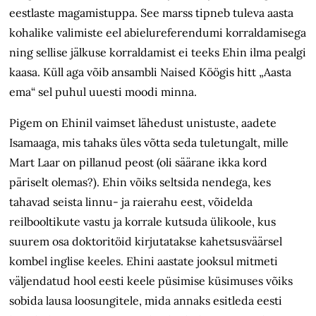
eestlaste magamistuppa. See marss tipneb tuleva aasta
kohalike valimiste eel abielu­referendumi korraldamisega
ning sellise jälkuse korraldamist ei teeks Ehin ilma pealgi
kaasa. Küll aga võib ansambli Naised Köögis hitt „Aasta
ema“ sel puhul uuesti moodi minna.
Pigem on Ehinil vaimset lähedust unistuste, aadete
Isamaaga, mis tahaks üles võtta seda tuletungalt, mille
Mart Laar on pillanud peost (oli säärane ikka kord
päriselt olemas?). Ehin võiks seltsida nendega, kes
tahavad seista linnu- ja raierahu eest, võidelda
reilbooltikute vastu ja korrale kutsuda ülikoole, kus
suurem osa doktoritöid kirjutatakse kahetsusväärsel
kombel inglise keeles. Ehini aastate jooksul mitmeti
väljendatud hool eesti keele püsimise küsimuses võiks
sobida lausa loosungitele, mida annaks esitleda eesti