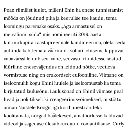
Pean riimilist luulet, milleni Ehin ka enese tunnistamist
mööda on jõudnud pika ja keerulise tee kaudu, tema
loomingu paremaks osaks. „Aga armastusel on
metsalinnu süda“, mis nomineeriti 2019. aasta
kultuurkapitali aastapreemiale kandideerima, oleks seda
auhinda kahtlemata väärinud. Kohati lohisema kippuvat
vabavärssi leidub seal vähe, seevastu riimidesse seatud
lüüriline eneseväljendus on leidnud nõtke, veetleva
vormistuse ning on erakordselt eufooniline. Viimane on
iseloomulik kogu Ehini luulele ja iseloomustab ka tema
kirjutatud laulusõnu. Laulusõnad on Ehinil viimase peal
head ja poliitiliselt kiirreageerimisvõimelised, mistõttu
annan Naistele Köögis iga kord uuesti andeks
koolitamata, nõrgad häälekesed, amatöörlusse kalduvad
videod ja sagedase ülesuhkurdatud romantilisuse. Curly