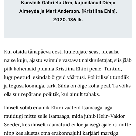
Kunstnik Gabriela Urm, kujundanud Diego
Almeyda ja Mart Anderson. [Kristiina Ehin],
2020. 136 lk.
Kui otsida tänapäeva eesti luuletajate seast ideaalse
naise kuju, ajastu vaimule vastavat naisluuletajat, siis jääb
pilk kohemaid pidama Kristiina Ehini peale. Tuntud,
lugupeetud, esindab õigeid väärtusi. Poliitiliselt tundlik
ja tegusa loomuga, tark. Süda on õige koha peal. Ta võiks
olla suurepärane poliitik, kui ainult tahaks.
Ilmselt sobib enamik Ehini vaateid Isamaaga, aga
muidugi mitte selle Isamaaga, mida juhib Helir-Valdor
Seeder, kes ilmselt raamatuid ei loe ja isegi ajalehti mitte
ning kes alustas oma erakonnajuhi karjääri marsiga