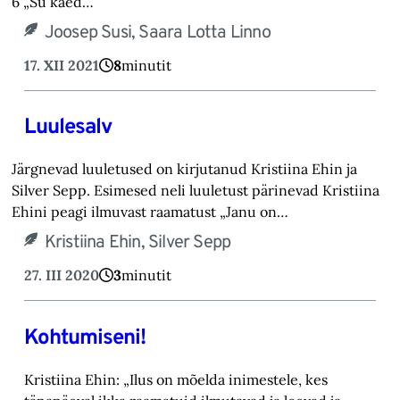
6 „Su käed…
Joosep Susi, Saara Lotta Linno
17. XII 2021
8
minutit
Luulesalv
Järgnevad luuletused on kirjutanud Kristiina Ehin ja
Silver Sepp. Esimesed neli luuletust pärinevad Kristiina
Ehini peagi ilmuvast raamatust „Janu on…
Kristiina Ehin, Silver Sepp
27. III 2020
3
minutit
Kohtumiseni!
Kristiina Ehin: „Ilus on mõelda inimestele, kes