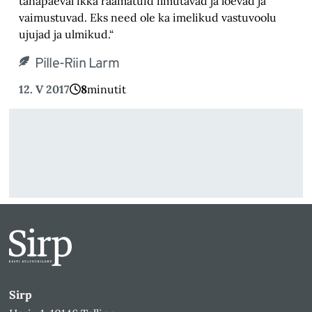
tänapäeval ikka raamatuid ilmutavad ja loevad ja
vaimustuvad. Eks need ole ka imelikud vastuvoolu
ujujad ja ulmikud.“
Pille-Riin Larm
12. V 2017
8
minutit
Sirp