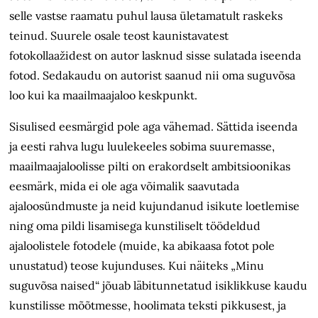
selle vastse raamatu puhul lausa ületamatult raskeks
teinud. Suurele osale teost kaunistavatest
fotokollaažidest on autor lasknud sisse sulatada iseenda
fotod. Sedakaudu on autorist saanud nii oma suguvõsa
loo kui ka maailmaajaloo keskpunkt.
Sisulised eesmärgid pole aga vähemad. Sättida iseenda
ja eesti rahva lugu luulekeeles sobima suuremasse,
maailmaajaloolisse pilti on erakordselt ambitsioonikas
eesmärk, mida ei ole aga võimalik saavutada
ajaloosündmuste ja neid kujundanud isikute loetlemise
ning oma pildi lisamisega kunstiliselt töödeldud
ajaloolistele fotodele (muide, ka abikaasa fotot pole
unustatud) teose kujunduses. Kui näiteks „Minu
suguvõsa naised“ jõuab läbitunnetatud isiklikkuse kaudu
kunstilisse mõõtmesse, hoolimata teksti pikkusest, ja