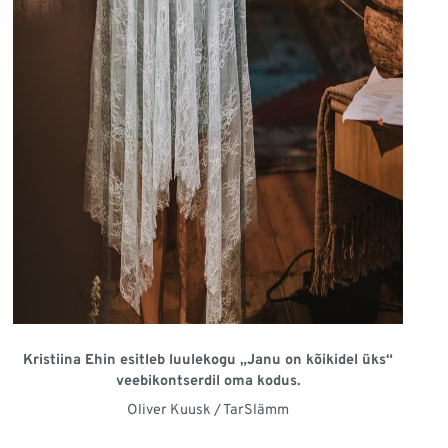
Kristiina Ehin esitleb luulekogu „Janu on kõikidel üks“
veebikontserdil oma kodus.
Oliver Kuusk / TarSlämm