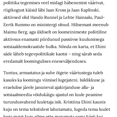
poliitika tegemises veel midagi häbenemist väärivat,
riigikogust käisid läbi Jaan Kross ja Jaan Kaplinski,
aktiivsed olid Hando Runnel ja Lehte Hainsalu, Paul-
Eerik Rummo on ministergi olnud. Hilisemast meenub
Maimu Berg, aga üldiselt on loomeinimeste poliitiline
aktiivsus enamasti piirdunud passiivse kuulumisega
sotsiaaldemokraatide hulka. Nõnda on karta, et Ehini
säde läheb tegevpoliitikale kaotsi – ning särab seda
eredamalt loomingulises enese­väljenduses.
Tuntus, armastatus ja suhe õigete väärtustega tuleb
kasuks ka loomingu viimisel lugejateni. Isiklikkuse ja
eraelulise järele januneval ajakirjanduse alla- ja
sotsiaalmeedia võidukäigu ajastul on luule peamine
turundusvahend luuletaja isik. Kristiina Ehini kaunis
kuju on tema tekstidest lahutamatu, lugeda tema luulet
looja maist kuju silme ette manamata sama hästi kui