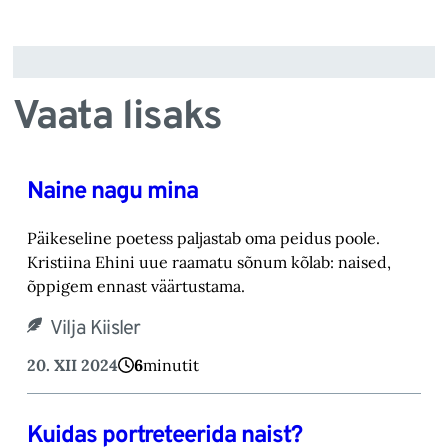
Vaata lisaks
Naine nagu mina
Päikeseline poetess paljastab oma peidus poole.
Kristiina Ehini uue raamatu sõnum kõlab: naised,
õppigem ennast väärtustama.
Vilja Kiisler
20. XII 2024
6
minutit
Kuidas portreteerida naist?