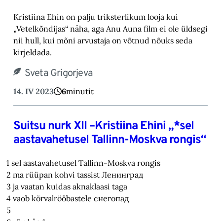
Kristiina Ehin on palju triksterlikum looja kui
„Vetelkõndijas“ näha, aga Anu Auna film ei ole üldsegi
nii hull, kui mõni arvustaja on võtnud nõuks seda
kirjeldada.
Sveta Grigorjeva
14. IV 2023
6
minutit
Suitsu nurk XII –Kristiina Ehini „*sel
aastavahetusel Tallinn-Moskva rongis“
1 sel aastavahetusel Tallinn-Moskva rongis
2 ma rüüpan kohvi tassist Ленинград
3 ja vaatan kuidas aknaklaasi taga
4 vaob kõrvalrööbastele снегопад
5