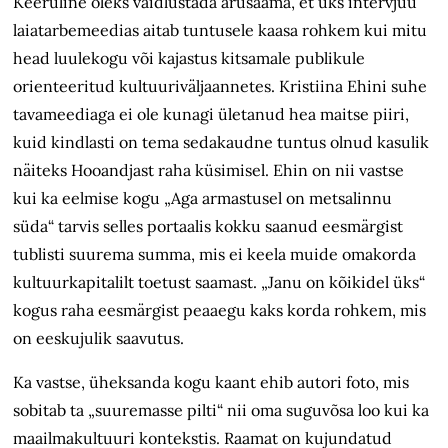
Keeruline oleks vaidlustada arusaama, et üks intervjuu
laiatarbemeedias aitab tuntusele kaasa rohkem kui mitu
head luulekogu või kajastus kitsamale publikule
orienteeritud kultuuriväljaannetes. Kristiina Ehini suhe
tavameediaga ei ole kunagi ületanud hea maitse piiri,
kuid kindlasti on tema sedakaudne tuntus olnud kasulik
näiteks Hooandjast raha küsimisel. Ehin on nii vastse
kui ka eelmise kogu „Aga armastusel on metsalinnu
süda“ tarvis selles portaalis kokku saanud eesmärgist
tublisti suurema summa, mis ei keela muide omakorda
kultuurkapitalilt toetust saamast. „Janu on kõikidel üks“
kogus raha eesmärgist peaaegu kaks korda rohkem, mis
on eeskujulik saavutus.
Ka vastse, üheksanda kogu kaant ehib autori foto, mis
sobitab ta „suuremasse pilti“ nii oma suguvõsa loo kui ka
maailmakultuuri kontekstis. Raamat on kujundatud