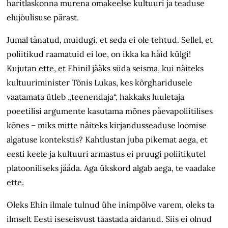
haritlaskonna murena omakeelse kultuuri ja teaduse
elujõulisuse pärast.
Jumal tänatud, muidugi, et seda ei ole tehtud. Sellel, et
poliitikud raamatuid ei loe, on ikka ka häid külgi!
Kujutan ette, et Ehinil jääks süda seisma, kui näiteks
kultuuriminister Tõnis Lukas, kes kõrgharidusele
vaatamata ütleb „teenendaja“, hakkaks luuletaja
poeetilisi argumente kasutama mõnes päevapoliitilises
kõnes – miks mitte näiteks kirjandusseaduse loomise
algatuse kontekstis? Kahtlustan juba pikemat aega, et
eesti keele ja kultuuri armastus ei pruugi poliitikutel
platooniliseks jääda. Aga ükskord algab aega, te vaadake
ette.
Oleks Ehin ilmale tulnud ühe inimpõlve varem, oleks ta
ilmselt Eesti iseseisvust taastada aidanud. Siis ei olnud