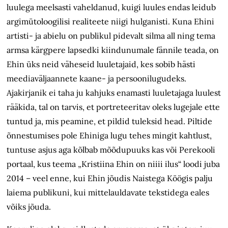
luulega meelsasti vaheldanud, kuigi luules endas leidub
argimütoloogilisi realiteete niigi hulganisti. Kuna Ehini
artisti- ja abielu on publikul pidevalt silma all ning tema
armsa kärgpere lapsedki kiindunumale fännile teada, on
Ehin üks neid väheseid luuletajaid, kes sobib hästi
meediaväljaannete kaane- ja persoonilugudeks.
Ajakirjanik ei taha ju kahjuks enamasti luuletajaga luulest
rääkida, tal on tarvis, et portreteeritav oleks lugejale ette
tuntud ja, mis peamine, et pildid tuleksid head. Piltide
õnnestumises pole Ehiniga lugu tehes mingit kahtlust,
tuntuse asjus aga kõlbab mõõdupuuks kas või Perekooli
portaal, kus teema „Kristiina Ehin on niiii ilus“ loodi juba
2014 – veel enne, kui Ehin jõudis Naistega Köögis palju
laiema publikuni, kui mittelauldavate tekstidega eales
võiks jõuda.