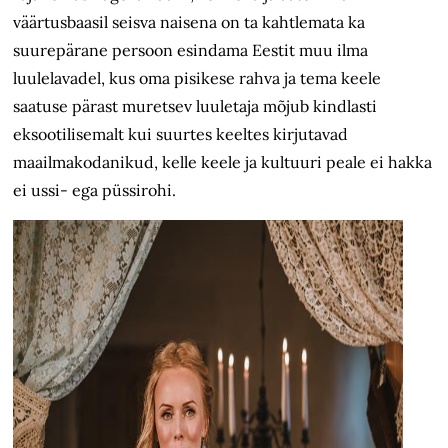
väärtusbaasil seisva naisena on ta kahtlemata ka
suurepärane persoon esindama Eestit muu ilma
luulelavadel, kus oma pisikese rahva ja tema keele
saatuse pärast muretsev luuletaja mõjub kindlasti
eksootilisemalt kui suurtes keeltes kirjutavad
maailmakodanikud, kelle keele ja kultuuri peale ei hakka
ei ussi- ega püssirohi.