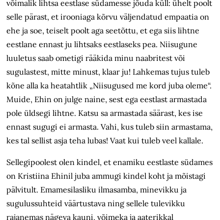
võimalik lihtsa eestlase südamesse jõuda küll: ühelt poolt
selle pärast, et irooniaga kõrvu väljendatud empaatia on
ehe ja soe, teiselt poolt aga seetõttu, et ega siis lihtne
eestlane ennast ju lihtsaks eestlaseks pea. Niisugune
luuletus saab ometigi rääkida minu naabritest või
sugulastest, mitte minust, klaar ju! Lahkemas tujus tuleb
kõne alla ka heatahtlik „Niisugused me kord juba oleme“.
Muide, Ehin on julge naine, sest ega eestlast armastada
pole üldsegi lihtne. Katsu sa armastada säärast, kes ise
ennast sugugi ei armasta. Vahi, kus tuleb siin armastama,
kes tal sellist asja teha lubas! Vaat kui tuleb veel kallale.
Sellegipoolest olen kindel, et enamiku eestlaste südames
on Kristiina Ehinil juba ammugi kindel koht ja mõistagi
pälvitult. Emamesilasliku ilmasamba, minevikku ja
sugulussuhteid väärtustava ning sellele tulevikku
rajanemas nägeva kauni, võimeka ja aaterikkal