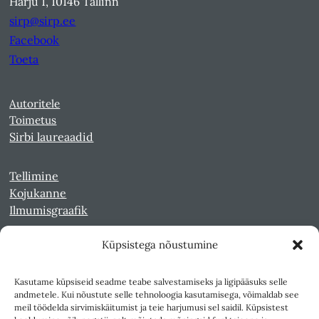
Harju 1, 10146 Tallinn
sirp@sirp.ee
Facebook
Toeta
Autoritele
Toimetus
Sirbi laureaadid
Tellimine
Kojukanne
Ilmumisgraafik
Küpsistega nõustumine
Veebiarhiiv
Sirp pdf-failidena Digaris
Kasutame küpsiseid seadme teabe salvestamiseks ja ligipääsuks selle
Kultuurileht 1994-1997
andmetele. Kui nõustute selle tehnoloogia kasutamisega, võimaldab see
Reede 1989-1990
meil töödelda sirvimiskäitumist ja teie harjumusi sel saidil. Küpsistest
Sirp ja Vasar 1940-1989