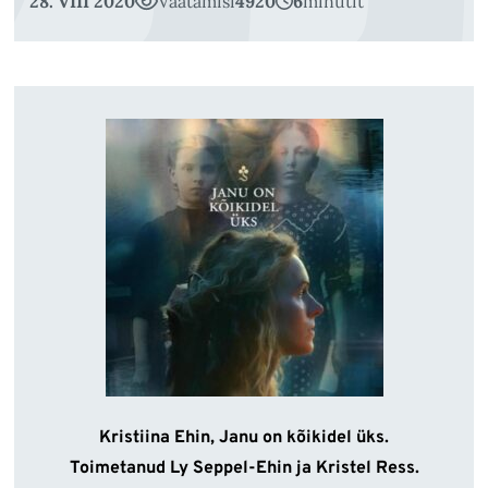
28. VIII 2020
Vaatamisi
4920
6
minutit
Kristiina Ehin, Janu on kõikidel üks.
Toimetanud Ly Seppel-Ehin ja Kristel Ress.