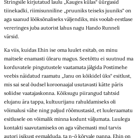
Stringsile kirjutatud laulu „Kauges külas“ üürgasid
tiinekadki, riimisunniline „pruuniks teiseks juuniks“ on
aga saanud lööksõnaliseks väljendiks, mis voolab eestlase
vereringes juba autorist lahus nagu Hando Runneli
värsid.
Ka viis, kuidas Ehin ise oma luulet esitab, on minu
maitsele enamasti ülearu magus. Seetõttu ei suutnud ma
korduvatele pingutustele vaatamata jälgida Postimehe
veebis näidatud raamatu „Janu on kõikidel üks“ esitlust,
mis sai seal õudsel koroonaajal usutavasti kätte päris
soliidse vaatajaskonna. Kõiksugu piirangud tahtsid
elujanu ära tappa, kultuurijanu rahuldamiseks oli
võimalusi vähe ning paljud rõõmustasid, et luuleraamatu
esitlusele on võimalik minna kodunt väljumata. Luulega
kontakti saavutamiseks on aga vähemasti mul tarvis
autori isikust eemalduda, ta n-ö kõrvale panna. Ehin on