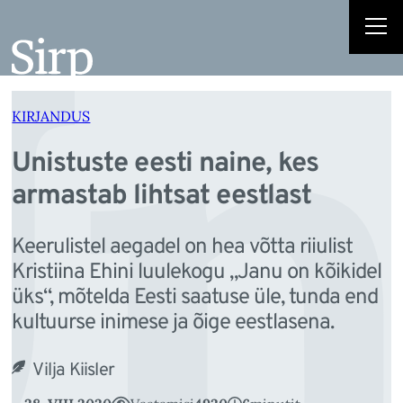
n
Liigu
sisu
juurde
KIRJANDUS
Unistuste eesti naine, kes
armastab lihtsat eestlast
Keerulistel aegadel on hea võtta riiulist
Kristiina Ehini luulekogu „Janu on kõikidel
üks“, mõtelda Eesti saatuse üle, tunda end
kultuurse inimese ja õige eestlasena.
Vilja Kiisler