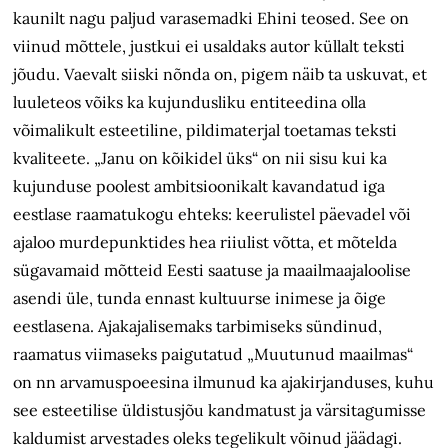
kaunilt nagu paljud varasemadki Ehini teosed. See on
viinud mõttele, justkui ei usaldaks autor küllalt teksti
jõudu. Vaevalt siiski nõnda on, pigem näib ta uskuvat, et
luuleteos võiks ka kujundusliku entiteedina olla
võimalikult esteetiline, pildimaterjal toetamas teksti
kvaliteete. „Janu on kõikidel üks“ on nii sisu kui ka
kujunduse poolest ambitsioonikalt kavandatud iga
eestlase raamatukogu ehteks: keerulistel päevadel või
ajaloo murdepunktides hea riiulist võtta, et mõtelda
sügavamaid mõtteid Eesti saatuse ja maailmaajaloolise
asendi üle, tunda ennast kultuurse inimese ja õige
eestlasena. Ajakajalisemaks tarbimiseks sündinud,
raamatus viimaseks paigutatud „Muutunud maailmas“
on nn arvamuspoeesina ilmunud ka ajakirjanduses, kuhu
see esteetilise üldistusjõu kandmatust ja värsitagumisse
kaldumist arvestades oleks tegelikult võinud jäädagi.