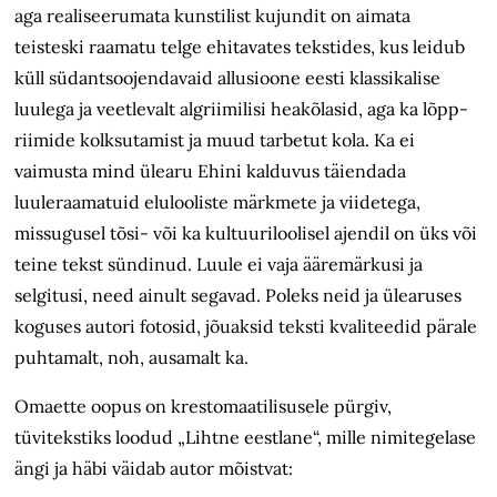
aga realiseerumata kunstilist kujundit on aimata
teisteski raamatu telge ehitavates tekstides, kus leidub
küll südantsoojendavaid allusioone eesti klassikalise
luulega ja veetlevalt algriimilisi heakõlasid, aga ka lõpp­
riimide kolksutamist ja muud tarbetut kola. Ka ei
vaimusta mind ülearu Ehini kalduvus täiendada
luuleraamatuid elulooliste märkmete ja viidetega,
missugusel tõsi- või ka kultuuriloolisel ajendil on üks või
teine tekst sündinud. Luule ei vaja ääremärkusi ja
selgitusi, need ainult segavad. Poleks neid ja ülearuses
koguses autori fotosid, jõuaksid teksti kvaliteedid pärale
puhtamalt, noh, ausamalt ka.
Omaette oopus on krestomaatilisusele pürgiv,
tüvitekstiks loodud „Lihtne eestlane“, mille nimitegelase
ängi ja häbi väidab autor mõistvat: