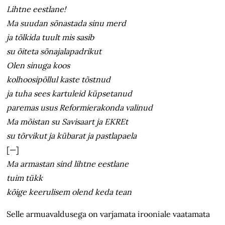
Lihtne eestlane!
Ma suudan sõnastada sinu merd
ja tõlkida tuult mis sasib
su õiteta sõnajalapadrikut
Olen sinuga koos
kolhoosipõllul kaste tõstnud
ja tuha sees kartuleid küpsetanud
paremas usus Reformierakonda valinud
Ma mõistan su Savisaart ja EKREt
su tõrvikut ja kübarat ja pastlapaela
[—]
Ma armastan sind lihtne eestlane
tuim tükk
kõige keerulisem olend keda tean
Selle armuavaldusega on varjamata irooniale vaatamata