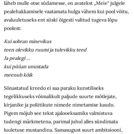
läheb mulle otse südamesse, on avatekst „Meie“ julgele
pealehakkamisele vaatamata hulga vähem kui pool võitu,
avaluuletuseks ent siiski õigesti valitud tugeva lõpu
poolest:
Kui sobran minevikus
teen olevikku ruumi ja tulevikku teed
Ja pealegi …
kui püüan unustada
meenub kõik
Sõnastatud kreedo ei saa paraku kunstiliseks
tegelikkuseks võimalikult paljude suurte mõtlejate,
kirjanike ja poliitikute nimede nimetamise kaudu.
Pigem mõjub see tekst ajalooeksamiks valmistuva
tudengi märkmetena, parimal juhul alles sündimata
luuletuse mustandina. Samasugust suurt ambitsiooni,