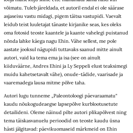
võimatu. Tuleb järeldada, et autoril endal ei ole säärase
asjaseisu vastu midagi, pigem täitsa vastupidi. Vaevalt
leidub teist luuletajat tänaste kirjanike seas, kes oleks
oma fotosid teoste kaantele ja kaante vahelegi puistanud
nõnda lahke käega nagu Ehin. Vähe sellest, me pole
aastate jooksul nägupidi tuttavaks saanud mitte ainult
autori, vaid ka tema ema ja isa (see on ainult
kiiduväärne, Andres Ehini ja Ly Seppeli elust teaksimegi
muidu kahetsetavalt vähe), onude-tädide, vaarisade ja
vaaremadega lausa mitme põlve taha.
Autori lugu tunneme „Paleontoloogi päevaraamatu“
kaudu nõukogudeaegse lapsepõlve kurblootusetute
detailideni. Oleme näinud pilte autori plikapõlvest ning
tema täiskasvanuelu perioodid on teoste kaudu üsna
hästi jälgitavad: päeviku­omaseid märkmeid on Ehin