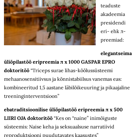
teaduste
akadeemia
presidendi
eri- ehk π-
preemiad:
elegantseima
üliõpilastöö eripreemia π x 1000 GASPAR EPRO
doktoritöö
“Triceps surae lihas-kõõlussüsteemi
mehaanosensitiivsus ja kõnnistabiilsus vanemas eas:
kombineeritud 1,5 aastane läbilõikeuuring ja pikaajaline
treeninginterventsioon”
ebatraditsioonilise üliõpilastöö eripreemia π x 500
LIIRI OJA doktoritöö
“Kes on “naine” inimõiguste
süsteemis: Naise keha ja seksuaalsuse narratiivid
reproduktsiooni puudutavates kaasustes”