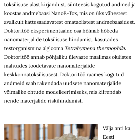
toksilisuse alast kirjandust, sünteesis kogutud andmed ja
koostas andmebaasi NanoE-Tox, mis on üks vähestest
avalikult kättesaadavatest omataolistest andmebaasidest.
Doktoritöö eksperimentaalne osa hõlmab hõbeda
nanomaterjalide toksilisuse hindamist, kasutades
testorganismina alglooma
Tetrahymena thermophila.
Doktoritöö annab põhjaliku ülevaate maailmas olulistes
mahtudes toodetavate nanomaterjalide
keskkonnatoksilisusest. Doktoritöö raames kogutud
andmeid saab rakendada uudsete nanomaterjalide
võimalike ohtude modelleerimiseks, mis kiirendab
nende materjalide riskihindamist.
Välja anti ka
Eesti