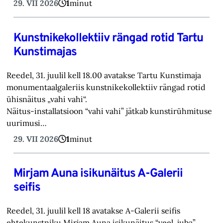
29. VII 2026
1
minut
Kunstnikekollektiiv rängad rotid Tartu
Kunstimajas
Reedel, 31. juulil kell 18.00 avatakse Tartu Kunstimaja
monumentaalgaleriis kunstnikekollektiiv rängad rotid
ühisnäitus „vahi vahi“.
Näitus-installatsioon “vahi vahi” jätkab kunstirühmituse
uurimusi…
29. VII 2026
1
minut
Mirjam Auna isikunäitus A-Galerii
seifis
Reedel, 31. juulil kell 18 avatakse A-Galerii seifis
ehtekunstniku Mirjam Auna isikunäitus “veel. juba”.