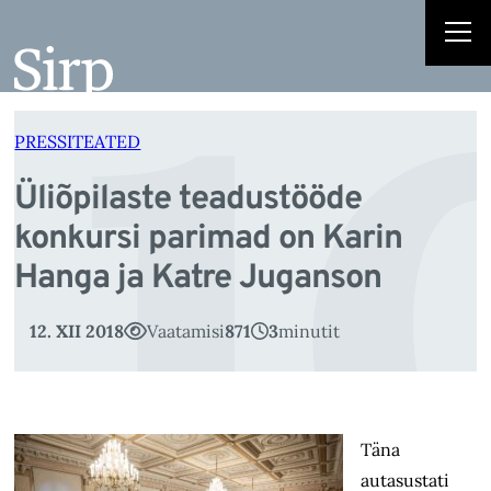
li
Liigu
sisu
juurde
PRESSITEATED
Üliõpilaste teadustööde
konkursi parimad on Karin
Hanga ja Katre Juganson
12. XII 2018
Vaatamisi
871
3
minutit
Täna
autasustati