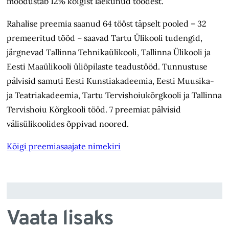
moodustab 12% kõigist laekunud töödest.
Rahalise preemia saanud 64 tööst täpselt pooled – 32
premeeritud tööd – saavad Tartu Ülikooli tudengid,
järgnevad Tallinna Tehnikaülikooli, Tallinna Ülikooli ja
Eesti Maaülikooli üliõpilaste teadustööd. Tunnustuse
pälvisid samuti Eesti Kunstiakadeemia, Eesti Muusika-
ja Teatriakadeemia, Tartu Tervishoiukõrgkooli ja Tallinna
Tervishoiu Kõrgkooli tööd. 7 preemiat pälvisid
välisülikoolides õppivad noored.
Kõigi preemiasaajate nimekiri
Vaata lisaks