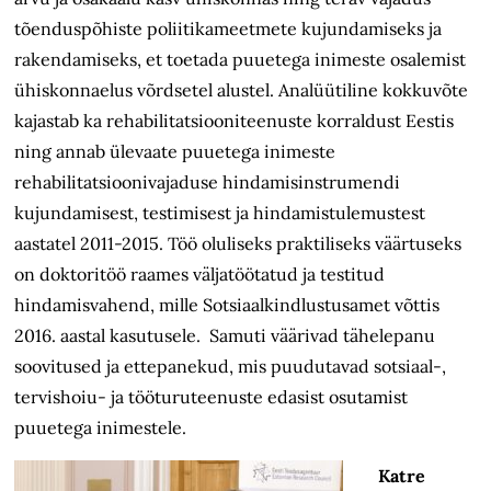
tõenduspõhiste poliitikameetmete kujundamiseks ja
rakendamiseks, et toetada puuetega inimeste osalemist
ühiskonnaelus võrdsetel alustel. Analüütiline kokkuvõte
kajastab ka rehabilitatsiooniteenuste korraldust Eestis
ning annab ülevaate puuetega inimeste
rehabilitatsioonivajaduse hindamisinstrumendi
kujundamisest, testimisest ja hindamistulemustest
aastatel 2011-2015. Töö oluliseks praktiliseks väärtuseks
on doktoritöö raames väljatöötatud ja testitud
hindamisvahend, mille Sotsiaalkindlustusamet võttis
2016. aastal kasutusele. Samuti väärivad tähelepanu
soovitused ja ettepanekud, mis puudutavad sotsiaal-,
tervishoiu- ja tööturuteenuste edasist osutamist
puuetega inimestele.
Katre