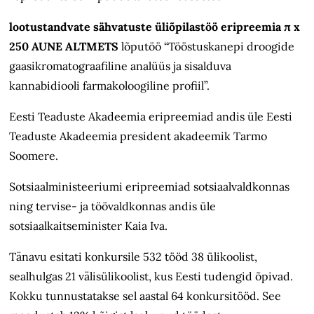
lootustandvate sähvatuste üliõpilastöö eripreemia π x
250 AUNE ALTMETS
lõputöö “Tööstuskanepi droogide
gaasikromatograafiline analüüs ja sisalduva
kannabidiooli farmakoloogiline profiil”.
Eesti Teaduste Akadeemia eripreemiad andis üle Eesti
Teaduste Akadeemia president akadeemik Tarmo
Soomere.
Sotsiaalministeeriumi eripreemiad sotsiaalvaldkonnas
ning tervise- ja töövaldkonnas andis üle
sotsiaalkaitseminister Kaia Iva.
Tänavu esitati konkursile 532 tööd 38 ülikoolist,
sealhulgas 21 välisülikoolist, kus Eesti tudengid õpivad.
Kokku tunnustatakse sel aastal 64 konkursitööd. See