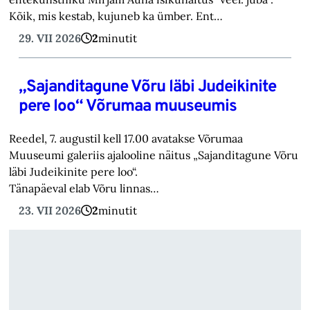
Kõik, mis kestab, kujuneb ka ümber. Ent…
29. VII 2026
2
minutit
„Sajanditagune Võru läbi Judeikinite
pere loo“ Võrumaa muuseumis
Reedel, 7. augustil kell 17.00 avatakse Võrumaa
Muuseumi galeriis ajalooline näitus „Sajanditagune Võru
läbi Judeikinite pere loo“.
Tänapäeval elab Võru linnas…
23. VII 2026
2
minutit