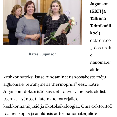
Juganson
(KBFI ja
Tallinna
Tehnikaüli
kool)
doktoritöö
„Tööstuslik
Katre Juganson
e
nanomaterj
alide
keskkonnatoksilisuse hindamine: nanoosakeste mõju
algloomale Tetrahymena thermophila” eest. Katre
Jugansoni doktoritöö käsitleb rahvusvaheliselt olulist
teemat – sünteetiliste nanomaterjalide
keskkonnamõjusid ja ökotoksikoloogiat. Oma doktoritöö
raames kogus ja analüüsis autor nanomaterjalide