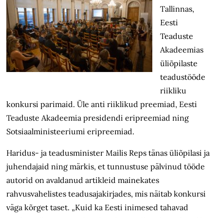
Tallinnas,
Eesti
Teaduste
Akadeemias
üliõpilaste
teadustööde
riikliku
konkursi parimaid. Üle anti riiklikud preemiad, Eesti
Teaduste Akadeemia presidendi eripreemiad ning
Sotsiaalministeeriumi eripreemiad.
Haridus- ja teadusminister Mailis Reps tänas üliõpilasi ja
juhendajaid ning märkis, et tunnustuse pälvinud tööde
autorid on avaldanud artikleid mainekates
rahvusvahelistes teadusajakirjades, mis näitab konkursi
väga kõrget taset. „Kuid ka Eesti inimesed tahavad