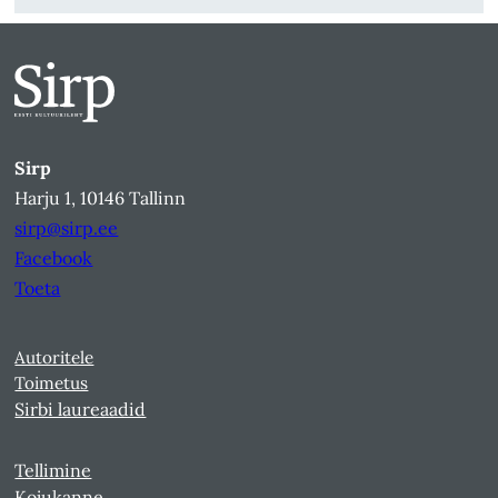
Sirp
Harju 1, 10146 Tallinn
sirp@sirp.ee
Facebook
Toeta
Autoritele
Toimetus
Sirbi laureaadid
Tellimine
Kojukanne