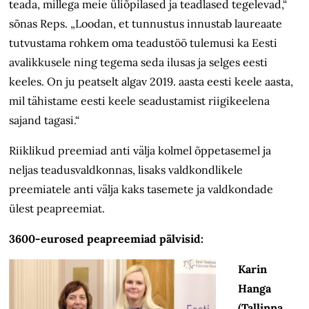
teada, millega meie üliõpilased ja teadlased tegelevad,“
sõnas Reps. „Loodan, et tunnustus innustab laureaate
tutvustama rohkem oma teadustöö tulemusi ka Eesti
avalikkusele ning tegema seda ilusas ja selges eesti
keeles. On ju peatselt algav 2019. aasta eesti keele aasta,
mil tähistame eesti keele seadustamist riigikeelena
sajand tagasi.“
Riiklikud preemiad anti välja kolmel õppetasemel ja
neljas teadusvaldkonnas, lisaks valdkondlikele
preemiatele anti välja kaks tasemete ja valdkondade
ülest peapreemiat.
3600-eurosed peapreemiad pälvisid:
Karin
Hanga
(Tallinna