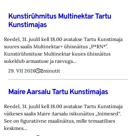
Kunstirühmitus Multinektar Tartu
Kunstimajas
Reedel, 31. juulil kell 18.00 avatakse Tartu Kunstimaja
suures saalis Multinektar+ ühisnäitus „P*RN*”.
Kunstirühmituse Multinektar kuues ühisnäitus
sukeldub armastuse ja raevuga…
29. VII 2026
2
minutit
Maire Aarsalu Tartu Kunstimajas
Reedel, 31. juulil kell 18.00 avatakse Tartu Kunstimaja
väikeses saalis Maire Aarsalu isikunäitus „Inimesed“.
See on figuratiivne maalinäitus, mille temaatilises
keskmes…