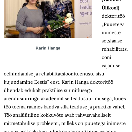
Ülikool)
doktoritöö
„Puuetega
inimeste
sotsiaalse
Karin Hanga
rehabilitatsi
ooni
vajaduse
eelhindamise ja rehabilitatsiooniteenuste sisu
kujundamine Eestis” eest. Karin Hanga doktoritöö
ühendab edukalt praktilise suunitlusega
arendusuuringu akadeemilise teadusuurimusega, luues
töö teema raames kandva silla teaduse ja praktika vahel.
Töö analüütiline kokkuvõte avab rahvusvaheliselt
mitmetahulise probleemi, milleks on puuetega inimeste
arvu ja osakaalu kasv ühiskonnas ning terav vajadus