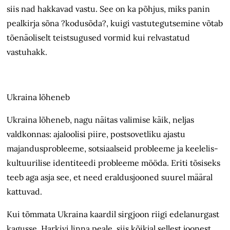
siis nad hakkavad vastu. See on ka põhjus, miks panin
pealkirja sõna ?kodusõda?, kuigi vastutegutsemine võtab
tõenäoliselt teistsugused vormid kui relvastatud
vastuhakk.
Ukraina lõheneb
Ukraina lõheneb, nagu näitas valimise käik, neljas
valdkonnas: ajaloolisi piire, postsovetliku ajastu
majandusprobleeme, sotsiaalseid probleeme ja keelelis-
kultuurilise identiteedi probleeme mööda. Eriti tõsiseks
teeb aga asja see, et need eraldusjooned suurel määral
kattuvad.
Kui tõmmata Ukraina kaardil sirgjoon riigi edelanurgast
kagusse, Harkivi linna peale, siis kõikjal sellest joonest