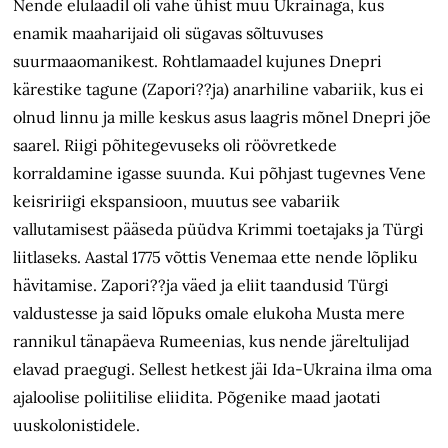
Nende elulaadil oli vähe ühist muu Ukrainaga, kus
enamik maaharijaid oli sügavas sõltuvuses
suurmaaomanikest. Rohtlamaadel kujunes Dnepri
kärestike tagune (Zapori??ja) anarhiline vabariik, kus ei
olnud linnu ja mille keskus asus laagris mõnel Dnepri jõe
saarel. Riigi põhitegevuseks oli röövretkede
korraldamine igasse suunda. Kui põhjast tugevnes Vene
keisririigi ekspansioon, muutus see vabariik
vallutamisest pääseda püüdva Krimmi toetajaks ja Türgi
liitlaseks. Aastal 1775 võttis Venemaa ette nende lõpliku
hävitamise. Zapori??ja väed ja eliit taandusid Türgi
valdustesse ja said lõpuks omale elukoha Musta mere
rannikul tänapäeva Rumeenias, kus nende järeltulijad
elavad praegugi. Sellest hetkest jäi Ida-Ukraina ilma oma
ajaloolise poliitilise eliidita. Põgenike maad jaotati
uuskolonistidele.