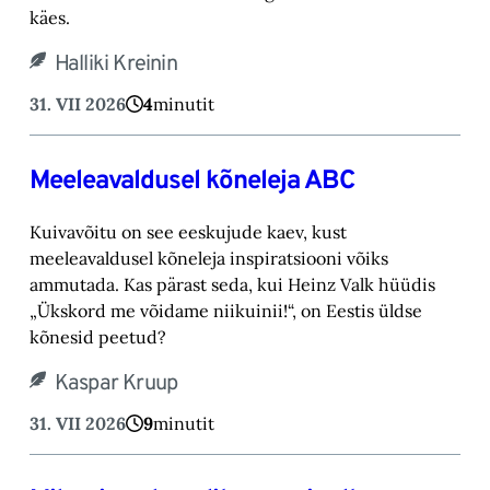
käes.
Halliki Kreinin
31. VII 2026
4
minutit
Meeleavaldusel kõneleja ABC
Kuivavõitu on see eeskujude kaev, kust
meeleavaldusel kõneleja inspiratsiooni võiks
ammutada. Kas pärast seda, kui Heinz Valk hüüdis
„Ükskord me võidame niikuinii!“, on Eestis üldse
kõnesid peetud?
Kaspar Kruup
31. VII 2026
9
minutit