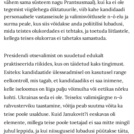
vähem sama süsteem nagu Prantsusmaal), kui ka ei ole
tegemist viigilehega diktatuurile, viib kahe kandidaadi
personaalsele vastasseisule ja valimisvõitlusele n-ö elu ja
surma peale, kus siis võidakse anda poliitilisi lubadusi,
mida teistes olukordades ei tehtaks, ja toetuda liitlastele,
kellega teises olukorras ei tahetaks samastuda.
Presidendi otsevalimist on suudetud edukalt
praktiseerida riikides, kus on täidetud kaks tingimust.
Esiteks: kandidaatide ülesseadmisel on kasutusel range
eelkontroll, mis tagab, et kandidaadiks ei saa inimene,
kelle iseloomus on liiga palju võimuiha või eetikas nõrku
kohti. Ukrainas seda ei ole. Teiseks: valimisjärgne n-ö
rahvusterviku taastamine, võitja peab suutma võita ka
teise poole usalduse. Kuid Janukovit?i eeskavas oli
elemente, millega teise poole toetajad ei saa mitte mingil
juhul leppida, ja kui niisuguseid lubadusi püütakse täita,