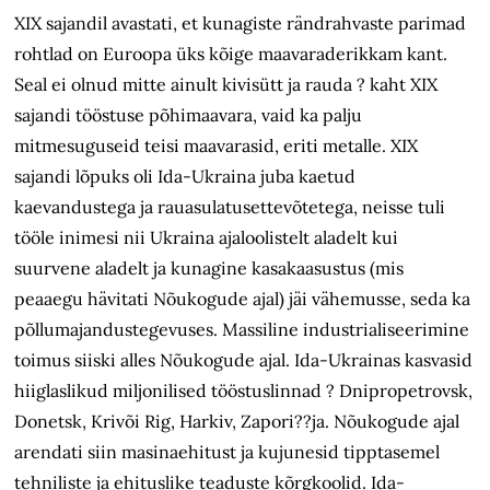
XIX sajandil avastati, et kunagiste rändrahvaste parimad
rohtlad on Euroopa üks kõige maavaraderikkam kant.
Seal ei olnud mitte ainult kivisütt ja rauda ? kaht XIX
sajandi tööstuse põhimaavara, vaid ka palju
mitmesuguseid teisi maavarasid, eriti metalle. XIX
sajandi lõpuks oli Ida-Ukraina juba kaetud
kaevandustega ja rauasulatusettevõtetega, neisse tuli
tööle inimesi nii Ukraina ajaloolistelt aladelt kui
suurvene aladelt ja kunagine kasakaasustus (mis
peaaegu hävitati Nõukogude ajal) jäi vähemusse, seda ka
põllumajandustegevu­ses. Massiline industrialiseerimine
toimus siis­ki alles Nõukogude ajal. Ida-Ukrainas kasva­sid
hiiglaslikud miljonilised tööstuslinnad ? Dni­­propetrovsk,
Donetsk, Krivõi Rig, Harkiv, Zapori??ja. Nõukogude ajal
arendati siin masinaehitust ja kujunesid tipptasemel
tehniliste ja ehituslike teaduste kõrgkoolid. Ida-