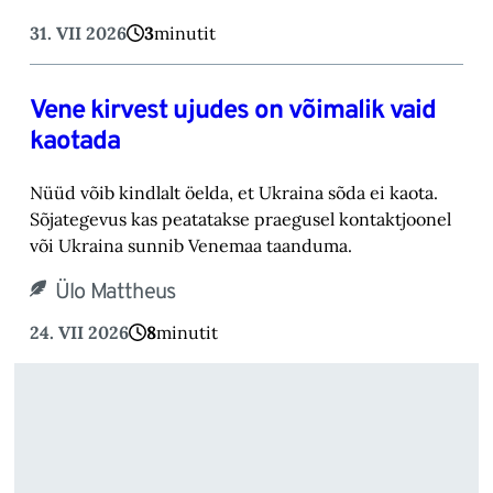
31. VII 2026
3
minutit
Vene kirvest ujudes on võimalik vaid
kaotada
Nüüd võib kindlalt öelda, et Ukraina sõda ei kaota.
Sõjategevus kas peatatakse praegusel kontaktjoonel
või Ukraina sunnib Venemaa taanduma.
Ülo Mattheus
24. VII 2026
8
minutit