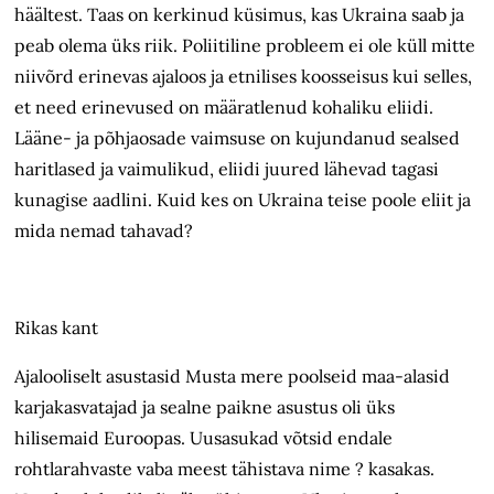
häältest. Taas on kerkinud küsimus, kas Ukraina saab ja
peab olema üks riik. Poliitiline probleem ei ole küll mitte
niivõrd erinevas ajaloos ja etnilises koosseisus kui selles,
et need erinevused on määratlenud kohaliku eliidi.
Lääne- ja põhjaosade vaimsuse on kujundanud sealsed
haritlased ja vaimulikud, eliidi juured lähevad tagasi
kunagise aadlini. Kuid kes on Ukraina teise poole eliit ja
mida nemad tahavad?
Rikas kant
Ajalooliselt asustasid Musta mere poolseid maa-alasid
karjakasvatajad ja sealne paikne asustus oli üks
hilisemaid Euroopas. Uusasukad võtsid endale
rohtlarahvaste vaba meest tähistava nime ? kasakas.