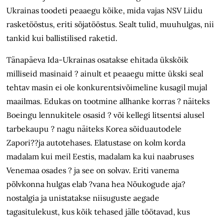
Ukrainas toodeti peaaegu kõike, mida vajas NSV Liidu
rasketööstus, eriti sõjatööstus. Sealt tulid, muuhulgas, nii
tankid kui ballistilised raketid.
Tänapäeva Ida-Ukrainas osatakse ehitada ükskõik
milliseid masinaid ? ainult et peaaegu mitte ükski seal
tehtav masin ei ole konkurentsivõimeline kusagil mujal
maailmas. Edukas on tootmine allhanke korras ? näiteks
Boeingu lennukitele osasid ? või kellegi litsentsi alusel
tarbekaupu ? nagu näiteks Korea sõiduautodele
Zapori??ja autotehases. Elatustase on kolm korda
madalam kui meil Eestis, madalam ka kui naabruses
Venemaa osades ? ja see on solvav. Eriti vanema
põlvkonna hulgas elab ?vana hea Nõukogude aja?
nostalgia ja unistatakse niisuguste aegade
tagasitulekust, kus kõik tehased jälle töötavad, kus