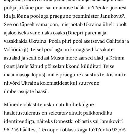
põhja ja lääne pool sai enamuse hääli Ju?t?enko, joonest
ida ja lõuna pool aga praegune peaminister Janukovit?.
See on täpselt sama joon, mis jaotab Ukraina ühelt poolt
ajalooliseks vanemaks osaks (Dnepri parema ja
vasakkalda Ukraina, Poola piiri pool asetsevad Galiitsia ja
Volõõnia jt), teisel pool aga on kunagised kasakate
asualad ja sealt edasi Musta mere äärsed alad ja Krimm
(kust järelejäänud põliselanikkond küüditati Teise
maailmasõja lõpus), mille praegune asustus tekkis mitte
niivõrd Ukraina kolonistidest kui suurvene
ümberasujate baasil.
Mõnede oblastite uskumatult ühekülgne
hääletustulemus on seletatav ainult paikkondliku
identiteediga, näiteks Donestki oblastis sai Janukovit?
96,2 % häältest, Ternopoli oblastis aga Ju?t?enko 93,5%