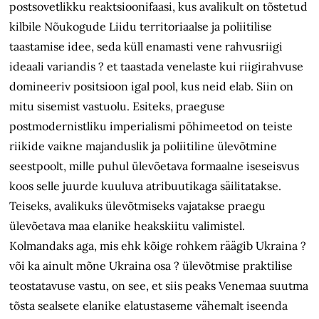
postsovetlikku reaktsioonifaasi, kus avalikult on tõstetud
kilbile Nõukogude Liidu territoriaalse ja poliitilise
taastamise idee, seda küll enamasti vene rahvusriigi
ideaali variandis ? et taastada venelaste kui riigirahvuse
domineeriv positsioon igal pool, kus neid elab. Siin on
mitu sisemist vastuolu. Esiteks, praeguse
postmodernistliku imperialismi põhimeetod on teiste
riikide vaikne majanduslik ja poliitiline ülevõtmine
seestpoolt, mille puhul ülevõetava formaalne iseseisvus
koos selle juurde kuuluva atribuutikaga säilitatakse.
Teiseks, avalikuks ülevõtmiseks vajatakse praegu
ülevõetava maa elanike heakskiitu valimistel.
Kolmandaks aga, mis ehk kõige rohkem räägib Ukraina ?
või ka ainult mõne Ukraina osa ? ülevõtmise praktilise
teostatavuse vastu, on see, et siis peaks Venemaa suutma
tõsta sealsete elanike elatustaseme vähemalt iseenda