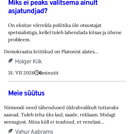
Miks ei peaks valitsema ainult
asjatundjad?
On eksitav võrrelda poliitika üle otsustajat
spetsialistiga, kellel tuleb lahendada kitsas ja ühene
probleem.
Demokraatia kriitikud on Platonist alates…
Holger Kiik
31. VII 2026
6
minutit
Meie süütus
Niimoodi need tähendused üldrahvalikult tuttavaks
saavad. Tuleb teha üks laul, saade, reklaam. Midagi
seesugust. Mina küll ei teadnud, et venelasi…
Vahur Aabrams