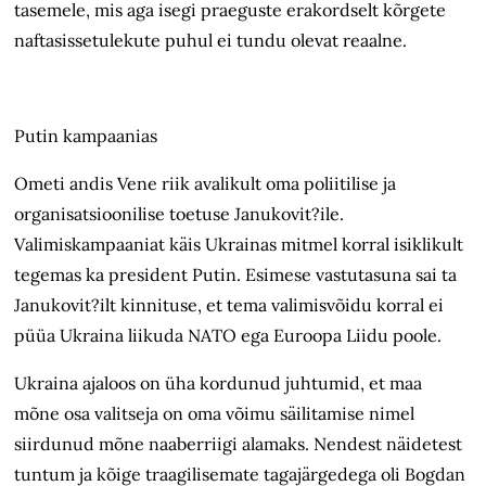
tasemele, mis aga isegi praeguste erakordselt kõrgete
naftasissetulekute puhul ei tundu olevat reaalne.
Putin kampaanias
Ometi andis Vene riik avalikult oma poliitilise ja
organisatsioonilise toetuse Janukovit?ile.
Valimiskampaaniat käis Ukrainas mitmel korral isiklikult
tegemas ka president Putin. Esimese vastutasuna sai ta
Janukovit?ilt kinnituse, et tema valimisvõidu korral ei
püüa Ukraina liikuda NATO ega Euroopa Liidu poole.
Ukraina ajaloos on üha kordunud juhtumid, et maa
mõne osa valitseja on oma võimu säilitamise nimel
siirdunud mõne naaberriigi alamaks. Nendest näidetest
tuntum ja kõige traagilisemate tagajärgedega oli Bogdan