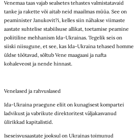
Venemaa taas vajab sealsetes tehastes valmistatavaid
tanke ja rakette või aitab neid maailmas müüa. See on
peaminister Janukovit?i, kelles siin nähakse viimaste
aastate suhtelise stabiilsuse allikat, toetamise peamine
poliitiline mehhanism Ida-Ukrainas. Tegelik seis on
siiski niisugune, et see, kas Ida-Ukraina tehased homme
üldse töötavad, sõltub Vene maagaasi ja nafta
kohaleveost ja nende hinnast.
Venelased ja rahvuslased
Ida-Ukraina praegune eliit on kunagisest kompartei
ladvikust ja vabrikute direktoritest väljakasvanud
ülirikkad kapitalistid.
Iseseisvusaastate jooksul on Ukrainas toimunud