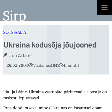
U
Liigu
sisu
juurde
SOTSIAALIA
Ukraina kodusõja jõujooned
Jüri Adams
26. XI 2004
Vaatamisi
1841
4
minutit
Ida- ja Lääne-Ukraina vastuolud pärinevad ajaloost ja on
raskesti lepitatavad
Presidendi otsevalimine (Ukrainas on kasutusel enam-