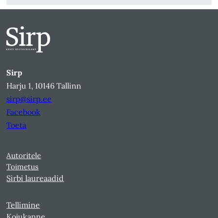
Sirp
Harju 1, 10146 Tallinn
sirp@sirp.ee
Facebook
Toeta
Autoritele
Toimetus
Sirbi laureaadid
Tellimine
Kojukanne