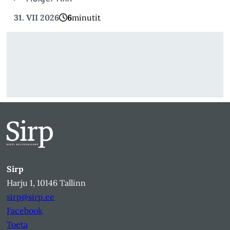
31. VII 2026
6
minutit
Sirp
Harju 1, 10146 Tallinn
sirp@sirp.ee
Facebook
Toeta