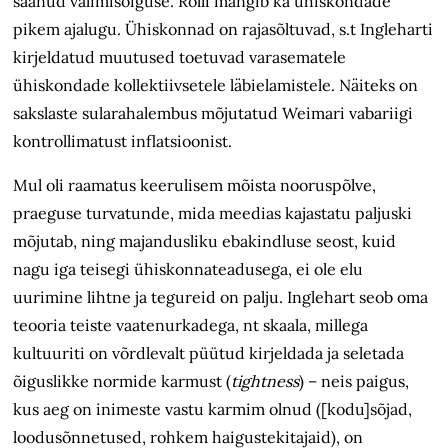
saanud valimisõiguse. Rolli mängib ka ühiskondade
pikem ajalugu. Ühiskonnad on rajasõltuvad, s.t Ingleharti
kirjeldatud muutused toetuvad varasematele
ühiskondade kollektiivsetele läbielamistele. Näiteks on
sakslaste sularahalembus mõjutatud Weimari vabariigi
kontrollimatust inflatsioonist.
Mul oli raamatus keerulisem mõista nooruspõlve,
praeguse turvatunde, mida meedias kajastatu paljuski
mõjutab, ning majandusliku ebakindluse seost, kuid
nagu iga teisegi ühiskonnateadusega, ei ole elu
uurimine lihtne ja tegureid on palju. Inglehart seob oma
teooria teiste vaatenurkadega, nt skaala, millega
kultuuriti on võrdlevalt püütud kirjeldada ja seletada
õiguslikke normide karmust (
tightness
) – neis paigus,
kus aeg on inimeste vastu karmim olnud ([kodu]sõjad,
loodusõnnetused, rohkem haigustekitajaid), on