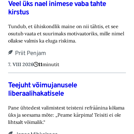
Veel üks nael inimese vaba tahte
kirstus
Tundub, et ühiskondlik maine on nii tähtis, et see
osutub vaata et suurimaks motivaatoriks, ‎mille nimel
ollakse valmis ka eluga riskima.‎
Priit Penjam
7. VIII 2026
11
minutit
Teejuht võimujanusele
liberaalihakatisele
Pane ühtedest valimistest teisteni refräänina kõlama
üks ja seesama mõte: „Peame kärpima! ‎Teisiti ei ole
lihtsalt võimalik.“‎