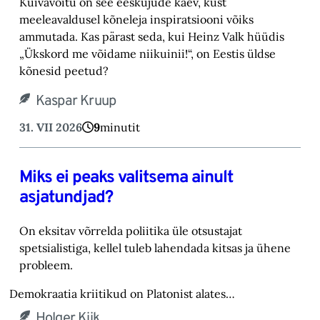
Kuivavõitu on see eeskujude kaev, kust
meeleavaldusel kõneleja inspiratsiooni võiks
ammutada. Kas pärast seda, kui Heinz Valk hüüdis
„Ükskord me võidame niikuinii!“, on Eestis üldse
kõnesid peetud?
Kaspar Kruup
31. VII 2026
9
minutit
Miks ei peaks valitsema ainult
asjatundjad?
On eksitav võrrelda poliitika üle otsustajat
spetsialistiga, kellel tuleb lahendada kitsas ja ühene
probleem.
Demokraatia kriitikud on Platonist alates…
Holger Kiik