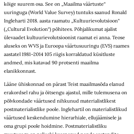
kõige suurem osa. See on „Maailma v
äärtus
te“
uuringuga (World Value Survey) tuntuks saanud Ronald
Ingleharti 2018. aasta raamatu „Kultuurievolutsioon“
(„Cultural Evolution“)
põhitees
. Põhjalikumat ajalist
ülevaadet kultuurievolutsioonist raamat ei anna. Teose
aluseks on WVS ja Euroopa väärtusuuringu (EVS) raames
aastatel 1981
–2014 105 riigis korraldatud küsitluste
andmed, mis katavad 90 protsenti maailma
elanikkonnast.
Lääne ühiskonnad on pärast Teist maailmasõda elanud
erakordsel rahu ja õitsengu ajastul, mille tulemusena on
põlvkondade väärtused nihkunud materialistlikest
postmaterialistlike poole. Inglehartil on materialistlikud
väärtused keskendumine hierarhiale, ellujäämisele ja
oma grupi poole hoidmine. Postmaterialistliku