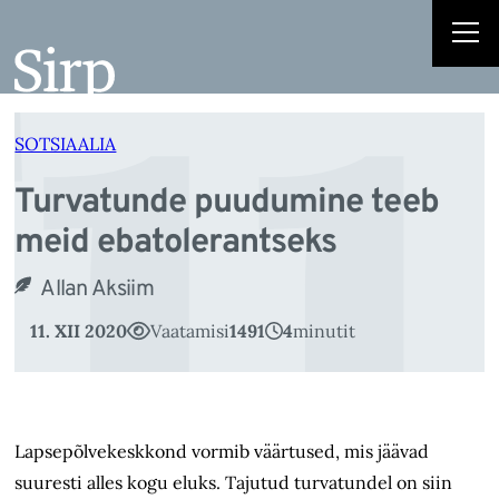
u
Liigu
sisu
juurde
SOTSIAALIA
Turvatunde puudumine teeb
meid ebatolerantseks
Allan Aksiim
11. XII 2020
Vaatamisi
1491
4
minutit
Lapsepõlvekeskkond vormib väärtused, mis jäävad
suuresti alles kogu eluks. Tajutud turvatundel on siin