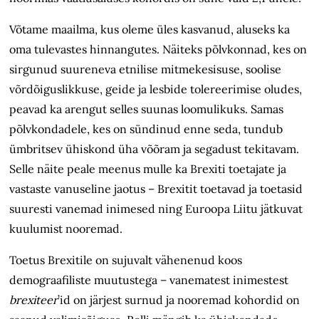
Võtame maailma, kus oleme üles kasvanud, aluseks ka
oma tulevastes hinnangutes. Näiteks põlvkonnad, kes on
sirgunud suureneva etnilise mitmekesisuse, soolise
võrdõiguslikkuse, geide ja lesbide tolereerimise oludes,
peavad ka arengut selles suunas loomulikuks. Samas
põlvkondadele, kes on sündinud enne seda, tundub
ümbritsev ühiskond üha võõram ja segadust tekitavam.
Selle näite peale meenus mulle ka Brexiti toetajate ja
vastaste vanuseline jaotus – Brexitit toetavad ja toetasid
suuresti vanemad inimesed ning Euroopa Liitu jätkuvat
kuulumist nooremad.
Toetus Brexitile on sujuvalt vähenenud koos
demograafiliste muutustega – vanematest inimestest
brexiteer
’id on järjest surnud ja nooremad kohordid on