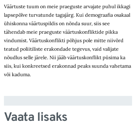
V
äärtuste tuum on meie praeguste arvajate puhul ikkagi
lapsepõlve turvatunde tagajärg
. Kui demograafia osakaal
ühiskonna väärtuspildis on nõnda suur, siis see
tähendab meie praeguste väärtuskonfliktide pikka
vindumist.
V
äärtuskonflikti põhjus
pole mitte niivõrd
teatud poliitiliste erakondade tegevus, vaid valijate
nõudlus selle järele. Nii jääb väärtuskonflikt püsima ka
siis, kui konkreetsed erakonnad peaks suunda vahetama
või kaduma.
Vaata lisaks