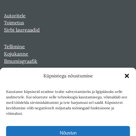
Autoritele
Toimetus
Sirbi laureaadid
Tellimine
Kojukanne
Ilmumisgraafik
Küpsistega nõustumine
Veebiarhiiv
Sirp pdf-failidena Digaris
Kasutame küpsiseid seadme teabe salvestamiseks ja ligipääsuks selle
Kultuurileht 1994-1997
andmetele. Kui nõustute selle tehnoloogia kasutamisega, võimaldab see
Reede 1989-1990
meil töödelda sirvimiskäitumist ja teie harjumusi sel saidil. Küpsistest
Sirp ja Vasar 1940-1989
keeldumine võib negatiivselt mõjutada mõningaid funktsioone ja
võimalusi.
Ligipääsetavus
Kasutustingimused
Nõustun