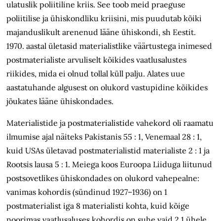
ulatuslik poliitiline kriis. See toob meid praeguse
poliitilise ja ühiskondliku kriisini, mis puudutab kõiki
majanduslikult arenenud lääne ühiskondi, sh Eestit.
1970. aastal ületasid materialistlike väärtustega inimesed
postmaterialiste arvuliselt kõikides vaatlusalustes
riikides, mida ei olnud tollal küll palju. Alates uue
aastatuhande algusest on olukord vastupidine
kõikides
jõukates lääne ühiskondades.
Materialistide ja postmaterialistide vahekord oli raamatu
ilmumise ajal näiteks Pakistanis 55
:
1, Venemaal 28
:
1,
kuid USAs ületavad postmaterialistid materialiste 2
:
1 ja
Rootsis lausa 5
:
1. Meiega koos Euroopa Liiduga liitunud
postsovetlikes ühiskondades on olukord vahepealne:
vanimas kohordis (sündinud 1927–1936) on 1
postmaterialist iga 8 materialisti kohta, kuid kõige
noorimas vaatlusaluses kohordis on suhe vaid 2,1 ühele.