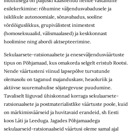
muutusega on paljuski kaasnenud nende vastandite
esilekerkimine: rõhumine väljendusvabadusele ja
isiklikule autonoomiale, sõnavabadus, sooline
võrdõiguslikkus, grupivälistest inimestest
(homoseksuaalid, välismaalased) ja keskkonnast
hoolimine ning abordi aktsepteerimine.
Sekulaarsete-ratsionaalsete ja eneseväljendusväärtuste
tipus on Põhjamaad, kus omakorda selgelt eristub Rootsi.
Nende väärtusteni viinud lapsepõlve turvatunde
olemasolu on taganud majanduskasv, heaoluriik ja
aktiivse suuremahulise sõjategevuse puudumine.
Tavaliselt liiguvad ühiskonnad korraga sekulaarsete-
ratsionaalsete ja postmaterialistlike väärtuste poole, kuid
on märkimisväärseid ja huvitavaid erandeid, sh Eesti
koos Läti ja Leeduga. Jagades Põhjamaadega
sekulaarseid-ratsionaalseid väärtusi oleme samal ajal