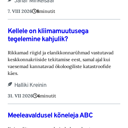
Janar Mihkelsaar
7. VIII 2026
8
minutit
Kellele on kliimamuutusega
tegelemine kahjulik?
Rikkamad riigid ja elanikkonnarühmad vastutavad
keskkonnakriiside tekitamise eest, samal ajal kui
vaesemad kannatavad ökoloogiliste katastroofide
käes.
Halliki Kreinin
31. VII 2026
4
minutit
Meeleavaldusel kõneleja ABC