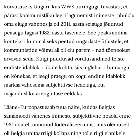
kõrvutuseks Ungari, kus WWS uuringuga tuvastati, et
p
ärast
kommunistliku leeri lagunemist inimeste rahulolu
oma eluga vähenes ja oli 2011. aasta seisuga jõudnud
peaaegu tagasi 1982. aasta tasemele. See peaks andma
konteksti kummaliseks peetud ungarlaste ütlustele, et
kommunistide võimu all oli elu parem – nad tõepoolest
arvavad seda. Kuigi puuduvad võrdlusandmed teiste
endiste idabloki riikide kohta, siis Ingleharti hinnangul
on kõnekas, et isegi praegu on kogu endine idablokk
märksa vähesema subjektiivse heaoluga, kui
majandusliku arengu tase eeldaks.
Lääne-Euroopast saab tuua näite, kuidas Belgias
samamoodi vähenes inimeste subjektiivne heaolu enne
1980ndatel toimunud föderaliseerumist, mis olemuselt
oli Belgia unitaarriigi kollaps ning tolle riigi elanikele