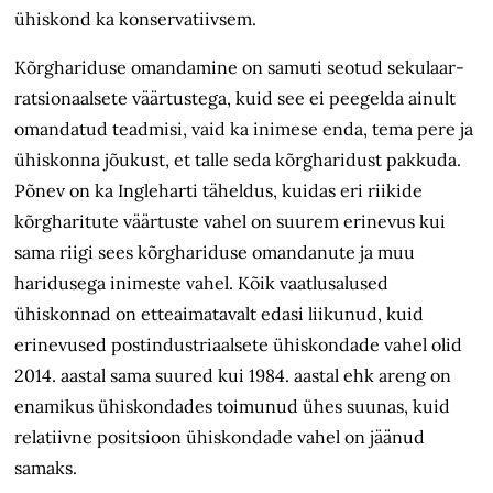
ühiskond ka konservatiivsem.
Kõrghariduse omandamine on samuti seotud sekulaar-
ratsionaalsete väärtustega, kuid see ei peegelda ainult
omandatud teadmisi, vaid ka inimese enda, tema pere ja
ühiskonna jõukust, et talle seda kõrgharidust pakkuda.
Põnev on ka Ingleharti täheldus, kuidas eri riikide
kõrgharitute
väärtuste vahel on suurem erinevus kui
sama riigi sees kõrghariduse omandanute ja muu
haridusega inimeste vahel. Kõik vaatlusalused
ühiskonnad on etteaimatava
lt edasi liikunud, kuid
erinevused postindustriaalsete ühiskondade vahel olid
2014. aastal sama suured kui 1984. aastal ehk areng on
enamikus ühiskondades toimunud
ühes
suunas, kuid
relatiivne positsioon ühiskondade vahel on jäänud
samaks.