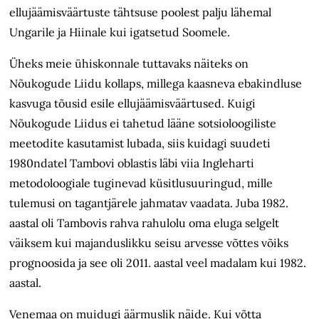
ellujäämisväärtuste tähtsuse poolest palju lähemal
Ungarile ja Hiinale kui igatsetud Soomele.
Üheks meie ühiskonnale tuttavaks näiteks on
Nõukogude Liidu kollaps, millega kaasneva ebakind
luse
kasvuga tõusid esile ellujäämisväärtused. Kuigi
Nõukogude Liidus ei tahetud l
ääne sotsioloogiliste
meetodite kasutamist lubada, siis kuidagi suudeti
1980ndatel Tambovi oblastis läbi viia Ingleharti
metodoloogiale tuginevad
küsitlusuuringud, mille
tulemusi on tagantjär
ele jahmatav vaadata. Juba 1982.
aastal oli Tambovis rahva rahulolu oma eluga selgelt
väiksem kui majanduslikku seisu arvesse võttes võiks
prognoosida ja see oli 2011. aastal veel madalam kui 1982.
aastal.
Venemaa on muidugi äärmuslik näide. Kui võtta