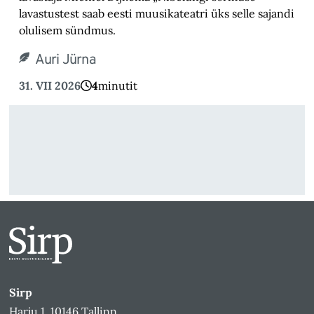
lavastustest saab eesti muusikateatri üks selle sajandi
olulisem sündmus.
Auri Jürna
31. VII 2026
4
minutit
Sirp
Harju 1, 10146 Tallinn