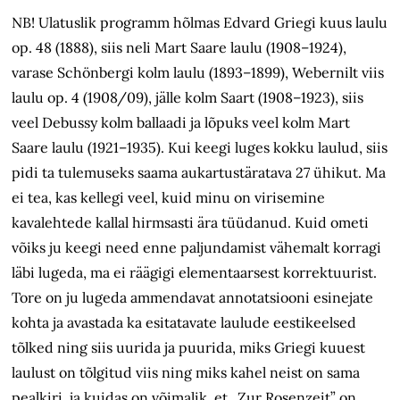
NB! Ulatuslik programm hõlmas Edvard Griegi kuus laulu
op. 48 (1888), siis neli Mart Saare laulu (1908–1924),
varase Schönbergi kolm laulu (1893–1899), Webernilt viis
laulu op. 4 (1908/09), jälle kolm Saart (1908–1923), siis
veel Debussy kolm ballaadi ja lõpuks veel kolm Mart
Saare laulu (1921–1935). Kui keegi luges kokku laulud, siis
pidi ta tulemuseks saama aukartustäratava 27 ühikut. Ma
ei tea, kas kellegi veel, kuid minu on virisemine
kavalehtede kallal hirmsasti ära tüüdanud. Kuid ometi
võiks ju keegi need enne paljundamist vähemalt korragi
läbi lugeda, ma ei räägigi elementaarsest korrektuurist.
Tore on ju lugeda ammendavat annotatsiooni esinejate
kohta ja avastada ka esitatavate laulude eestikeelsed
tõlked ning siis uurida ja puurida, miks Griegi kuuest
laulust on tõlgitud viis ning miks kahel neist on sama
pealkiri, ja kuidas on võimalik, et „Zur Rosenzeit” on