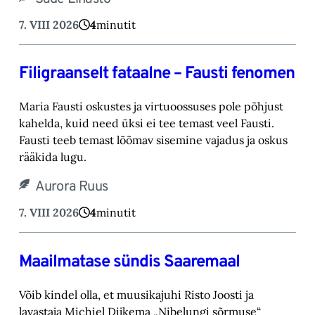
7. VIII 2026
4
minutit
Filigraanselt fataalne – Fausti fenomen
Maria Fausti oskustes ja virtuoossuses pole põhjust
kahelda, kuid need üksi ei tee temast ‎veel Fausti.
Fausti teeb temast lõõmav sisemine vajadus ja oskus
rääkida lugu.‎
Aurora Ruus
7. VIII 2026
4
minutit
Maailmatase sündis Saaremaal
Võib kindel olla, et muusikajuhi Risto Joosti ja
lavastaja Michiel Dijkema „Nibelungi sõrmuse“