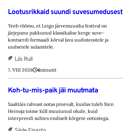
Lootusrikkaid suundi suvesumedusest
Teeb rõõmu, et Leigo järvemuusika festival on
järjepanu pakkunud klassikalise kerge suve-‎
kontserdi formaadi kõrval lava uudisteostele ja
uudsetele sulamitele.‎
Liis Rull
7. VIII 2026
4
minutit
Koh-tu-mis-paik jäi muutmata
Saalitäis rahvast ootas pinevalt, kuidas tuleb Sten
Heinoja toime küll muutunud olude, kuid
‎interpreedi suhtes endiselt kõrgete ootustega.‎
Säde Einasto