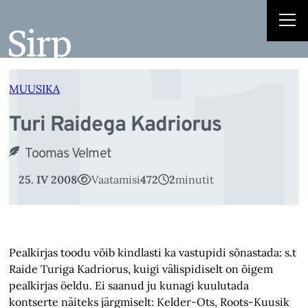
T
Liigu
sisu
juurde
MUUSIKA
Turi Raidega Kadriorus
Toomas Velmet
25. IV 2008
Vaatamisi
472
2
minutit
Pealkirjas toodu võib kindlasti ka vastupidi sõnastada: s.t
Raide Turiga Kadriorus, kuigi välispidiselt on õigem
pealkirjas öeldu. Ei saanud ju kunagi kuulutada
kontserte näiteks järgmiselt: Kelder-Ots, Roots-Kuusik