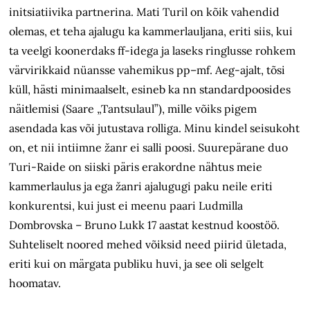
initsiatiivika partnerina. Mati Turil on kõik vahendid
olemas, et teha ajalugu ka kammerlauljana, eriti siis, kui
ta veelgi koonerdaks ff-idega ja laseks ringlusse rohkem
värvirikkaid nüansse vahemikus pp–mf. Aeg-ajalt, tõsi
küll, hästi minimaalselt, esineb ka nn standardpoosides
näitlemisi (Saare „Tantsulaul”), mille võiks pigem
asendada kas või jutustava rolliga. Minu kindel seisukoht
on, et nii intiimne žanr ei salli poosi. Suurepärane duo
Turi-Raide on siiski päris erakordne nähtus meie
kammerlaulus ja ega žanri ajalugugi paku neile eriti
konkurentsi, kui just ei meenu paari Ludmilla
Dombrovska – Bruno Lukk 17 aastat kestnud koostöö.
Suhteliselt noored mehed võiksid need piirid ületada,
eriti kui on märgata publiku huvi, ja see oli selgelt
hoomatav.