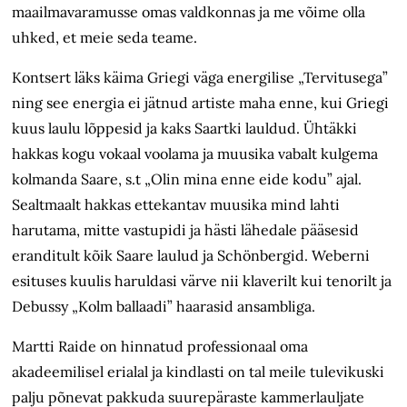
maailmavaramusse omas valdkonnas ja me võime olla
uhked, et meie seda teame.
Kontsert läks käima Griegi väga energilise „Tervitusega”
ning see energia ei jätnud artiste maha enne, kui Griegi
kuus laulu lõppesid ja kaks Saartki lauldud. Ühtäkki
hakkas kogu vokaal voolama ja muusika vabalt kulgema
kolmanda Saare, s.t „Olin mina enne eide kodu” ajal.
Sealtmaalt hakkas ettekantav muusika mind lahti
harutama, mitte vastupidi ja hästi lähedale pääsesid
eranditult kõik Saare laulud ja Schönbergid. Weberni
esituses kuulis haruldasi värve nii klaverilt kui tenorilt ja
Debussy „Kolm ballaadi” haarasid ansambliga.
Martti Raide on hinnatud professionaal oma
akadeemilisel erialal ja kindlasti on tal meile tulevikuski
palju põnevat pakkuda suurepäraste kammerlauljate