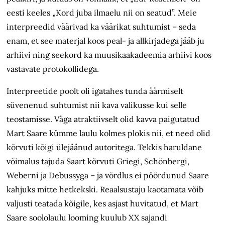
eesti keeles „Kord juba ilmaelu nii on seatud”. Meie
interpreedid väärivad ka väärikat suhtumist – seda
enam, et see materjal koos peal- ja allkirjadega jääb ju
arhiivi ning seekord ka muusikaakadeemia arhiivi koos
vastavate protokollidega.
Interpreetide poolt oli igatahes tunda äärmiselt
süvenenud suhtumist nii kava valikusse kui selle
teostamisse. Väga atraktiivselt olid kavva paigutatud
Mart Saare kümme laulu kolmes plokis nii, et need olid
kõrvuti kõigi ülejäänud autoritega. Tekkis haruldane
võimalus tajuda Saart kõrvuti Griegi, Schönbergi,
Weberni ja Debussyga – ja võrdlus ei pöördunud Saare
kahjuks mitte hetkekski. Reaalsustaju kaotamata võib
valjusti teatada kõigile, kes asjast huvitatud, et Mart
Saare soololaulu looming kuulub XX sajandi