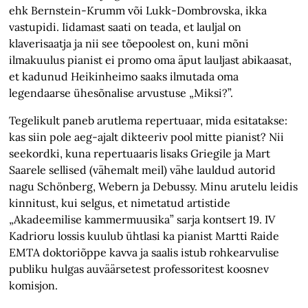
ehk Bernstein-Krumm või Lukk-Dombrovska, ikka
vastupidi. Iidamast saati on teada, et lauljal on
klaverisaatja ja nii see tõepoolest on, kuni mõni
ilmakuulus pianist ei promo oma äput lauljast abikaasat,
et kadunud Heikinheimo saaks ilmutada oma
legendaarse ühesõnalise arvustuse „Miksi?”.
Tegelikult paneb arutlema repertuaar, mida esitatakse:
kas siin pole aeg-ajalt dikteeriv pool mitte pianist? Nii
seekordki, kuna repertuaaris lisaks Griegile ja Mart
Saarele sellised (vähemalt meil) vähe lauldud autorid
nagu Schönberg, Webern ja Debussy. Minu arutelu leidis
kinnitust, kui selgus, et nimetatud artistide
„Akadeemilise kammermuusika” sarja kontsert 19. IV
Kadrioru lossis kuulub ühtlasi ka pianist Martti Raide
EMTA doktoriõppe kavva ja saalis istub rohkearvulise
publiku hulgas auväärsetest professoritest koosnev
komisjon.