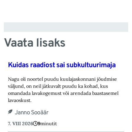
Vaata lisaks
Kuidas raadiost sai subkultuurimaja
Nagu oli noortel puudu kuulajaskonnani jõudmise
väljund, on neil jätkuvalt puudu ka kohad, ‎kus
omandada lavakogemust või arendada baastasemel
lavaoskust.‎
Janno Sooäär
7. VIII 2026
9
minutit