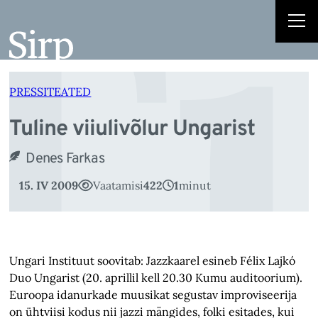
Tu
Liigu
sisu
juurde
PRESSITEATED
Tuline viiulivõlur Ungarist
Denes Farkas
15. IV 2009
Vaatamisi
422
1
minut
Ungari Instituut soovitab: Jazzkaarel esineb Félix Lajkó
Duo Ungarist (20. aprillil kell 20.30 Kumu auditoorium).
Euroopa idanurkade muusikat segustav improviseerija
on ühtviisi kodus nii jazzi mängides, folki esitades, kui