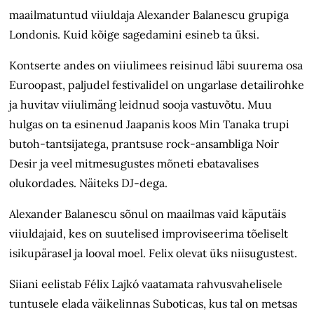
maailmatuntud viiuldaja Alexander Balanescu grupiga
Londonis. Kuid kõige sagedamini esineb ta üksi.
Kontserte andes on viiulimees reisinud läbi suurema osa
Euroopast, paljudel festivalidel on ungarlase detailirohke
ja huvitav viiulimäng leidnud sooja vastuvõtu. Muu
hulgas on ta esinenud Jaapanis koos Min Tanaka trupi
butoh-tantsijatega, prantsuse rock-ansambliga Noir
Desir ja veel mitmesugustes mõneti ebatavalises
olukordades. Näiteks DJ-dega.
Alexander Balanescu sõnul on maailmas vaid käputäis
viiuldajaid, kes on suutelised improviseerima tõeliselt
isikupärasel ja looval moel. Felix olevat üks niisugustest.
Siiani eelistab Félix Lajkó vaatamata rahvusvahelisele
tuntusele elada väikelinnas Suboticas, kus tal on metsas