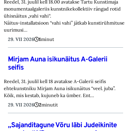
Reedel, 31. juulil kell 18.00 avatakse Tartu Kunstimaja
monumentaalgaleriis kunstnikekollektiiv rängad rotid
ühisnäitus „vahi vahi“.
Näitus-installatsioon “vahi vahi” jätkab kunstirühmituse
uurimusi…
29. VII 2026
1
minut
Mirjam Auna isikunäitus A-Galerii
seifis
Reedel, 31. juulil kell 18 avatakse A-Galerii seifis
ehtekunstniku Mirjam Auna isikunäitus “veel. juba”.
Kõik, mis kestab, kujuneb ka ümber. Ent…
29. VII 2026
2
minutit
„Sajanditagune Võru läbi Judeikinite