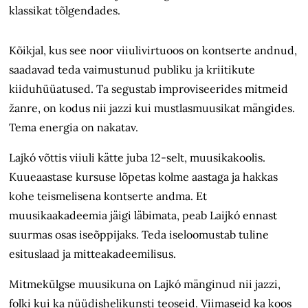
klassikat tõlgendades.
Kõikjal, kus see noor viiulivirtuoos on kontserte andnud,
saadavad teda vaimustunud publiku ja kriitikute
kiiduhüüatused. Ta segustab improviseerides mitmeid
žanre, on kodus nii jazzi kui mustlasmuusikat mängides.
Tema energia on nakatav.
Lajkó võttis viiuli kätte juba 12-selt, muusikakoolis.
Kuueaastase kursuse lõpetas kolme aastaga ja hakkas
kohe teismelisena kontserte andma. Et
muusikaakadeemia jäigi läbimata, peab Laijkó ennast
suurmas osas iseõppijaks. Teda iseloomustab tuline
esituslaad ja mitteakadeemilisus.
Mitmekülgse muusikuna on Lajkó mänginud nii jazzi,
folki kui ka nüüdishelikunsti teoseid. Viimaseid ka koos