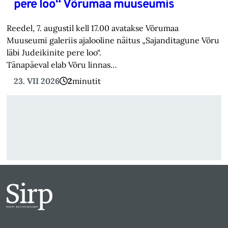
pere loo“ Võrumaa muuseumis
Reedel, 7. augustil kell 17.00 avatakse Võrumaa
Muuseumi galeriis ajalooline näitus „Sajanditagune Võru
läbi Judeikinite pere loo“.
Tänapäeval elab Võru linnas…
23. VII 2026
2
minutit