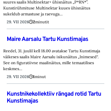
suures saalis Multinektar+ ühisnäitus „P*RN*”.
Kunstirühmituse Multinektar kuues ühisnäitus
sukeldub armastuse ja raevuga…
29. VII 2026
2
minutit
Maire Aarsalu Tartu Kunstimajas
Reedel, 31. juulil kell 18.00 avatakse Tartu Kunstimaja
väikeses saalis Maire Aarsalu isikunäitus „Inimesed“.
See on figuratiivne maalinäitus, mille temaatilises
keskmes…
29. VII 2026
1
minut
Kunstnikekollektiiv rängad rotid Tartu
Kunstimajas