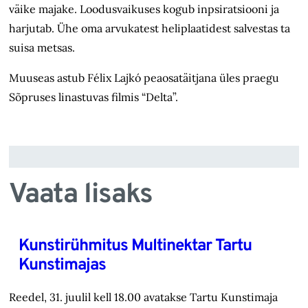
väike majake. Loodusvaikuses kogub inpsiratsiooni ja
harjutab. Ühe oma arvukatest heliplaatidest salvestas ta
suisa metsas.
Muuseas astub Félix Lajkó peaosatäitjana üles praegu
Sõpruses linastuvas filmis “Delta”.
Vaata lisaks
Kunstirühmitus Multinektar Tartu
Kunstimajas
Reedel, 31. juulil kell 18.00 avatakse Tartu Kunstimaja