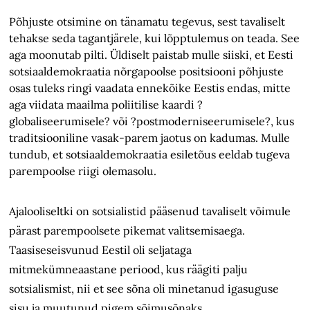
Põhjuste otsimine on tänamatu tegevus, sest tavaliselt
tehakse seda tagantjärele, kui lõpptulemus on teada. See
aga moonutab pilti. Üldiselt paistab mulle siiski, et Eesti
sotsiaaldemokraatia nõrgapoolse positsiooni põhjuste
osas tuleks ringi vaadata ennekõike Eestis endas, mitte
aga viidata maailma poliitilise kaardi ?
globaliseerumisele? või ?postmoderniseerumisele?, kus
traditsiooniline vasak-parem jaotus on kadumas. Mulle
tundub, et sotsiaaldemokraatia esiletõus eeldab tugeva
parempoolse riigi olemasolu.
Ajalooliseltki on sotsialistid pääsenud tavaliselt võimule
pärast parempoolsete pikemat valitsemisaega.
Taasiseseisvunud Eestil oli seljataga
mitmekümneaastane periood, kus räägiti palju
sotsialismist, nii et see sõna oli minetanud igasuguse
sisu ja muutunud pigem sõimusõnaks.