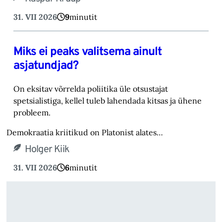
31. VII 2026
9
minutit
Miks ei peaks valitsema ainult
asjatundjad?
On eksitav võrrelda poliitika üle otsustajat
spetsialistiga, kellel tuleb lahendada kitsas ja ühene
probleem.
Demokraatia kriitikud on Platonist alates…
Holger Kiik
31. VII 2026
6
minutit