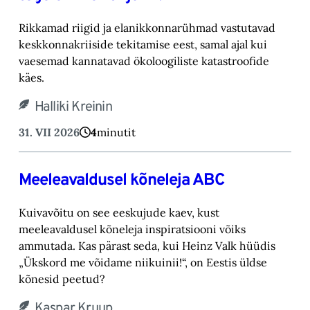
Rikkamad riigid ja elanikkonnarühmad vastutavad
keskkonnakriiside tekitamise eest, samal ajal kui
vaesemad kannatavad ökoloogiliste katastroofide
käes.
Halliki Kreinin
31. VII 2026
4
minutit
Meeleavaldusel kõneleja ABC
Kuivavõitu on see eeskujude kaev, kust
meeleavaldusel kõneleja inspiratsiooni võiks
ammutada. Kas pärast seda, kui Heinz Valk hüüdis
„Ükskord me võidame niikuinii!“, on Eestis üldse
kõnesid peetud?
Kaspar Kruup