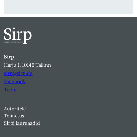
Sirp
Harju 1, 10146 Tallinn
sirp@sirp.ee
Facebook
Toeta
Autoritele
Toimetus
Sirbi laureaadid