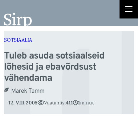
u
Liigu
sisu
juurde
SOTSIAALIA
Tuleb asuda sotsiaalseid
lõhesid ja ebavõrdsust
vähendama
Marek Tamm
12. VIII 2005
Vaatamisi
411
1
minut