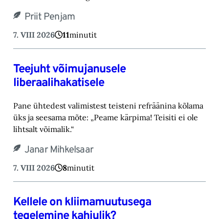
Priit Penjam
7. VIII 2026
11
minutit
Teejuht võimujanusele
liberaalihakatisele
Pane ühtedest valimistest teisteni refräänina kõlama
üks ja seesama mõte: „Peame kärpima! ‎Teisiti ei ole
lihtsalt võimalik.“‎
Janar Mihkelsaar
7. VIII 2026
8
minutit
Kellele on kliimamuutusega
tegelemine kahjulik?