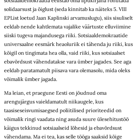
sotsiaaldemokraatia eelistab oma lipukirjana rõhutada
solidaarsust ja õiglust (seda kinnitab ka näiteks 5. VIII
EPList loetud Jaan Kaplinski arvamuslugu), siis sisuliselt
eeldab nende kahtlemata vajalike väärtuste elluviimine
siiski tugeva majandusega riiki. Sotsiaaldemokraatide
universaalne eesmärk heaoluriik ei tähenda ju riiki, kus
kõigil on tingimata hea olla, vaid riiki, kus sotsiaalset
ebavõrdsust vähendatakse vara ümber jagades. See aga
eeldab paratamatult piisava vara olemasolu, mida oleks
võimalik ümber jagada.
Ma leian, et praegune Eesti on jõudnud oma
arengujärgus vaieldamatult niikaugele, kus
taasiseseisvumisaegsed poliitilised prioriteedid on
võimalik ringi vaadata ning asuda suure ülesehitustöö
käigus tekkinud sotsiaalseid lõhesid ja ebavõrdsust
vähendama. Ma ei tea, kas selle tööga saaksid kõige