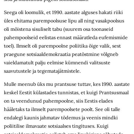
Seega oli loomulik, et 1990. aastate alguses hakati riiki
üles ehitama parempoolsuse lipu all ning vasakpoolsus
oli mõistena sisuliselt tabu (suurem osa toonaseid
pahempoolseid eelistas ennast määratleda eufemismide
toel). Ilmselt oli parempoolne poliitika õige valik, sest
praegune sotsiaaldemokraatia peatõstmine võlgneb
vaieldamatult palju eelmise kümnendi valitsuste
saavutustele ja tegematajätmistele.
Mulle meenub üks mu prantsuse tuttav, kes 1990. aastate
keskel Eestit külastades tunnistas, et kuigi Prantsusmaal
on ta veendunud pahempoolne, siis Eestis elades
hääletaks ta ilmselt parempoolsete poolt. See oli talle
endalegi kaunis jahmatav tõdemus ja veenis mindki
poliitilise ilmavaate sotsiaalses tingituses. Kuigi