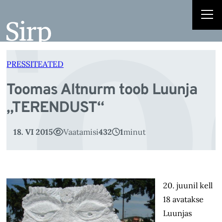
To
Liigu
sisu
juurde
PRESSITEATED
Toomas Altnurm toob Luunja
„TERENDUST“
18. VI 2015
Vaatamisi
432
1
minut
20. juunil kell
18 avatakse
Luunjas