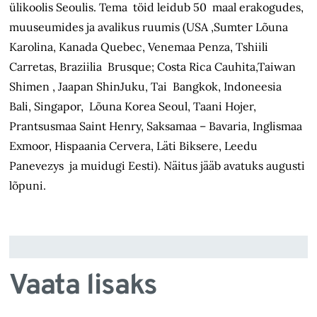
ülikoolis Seoulis. Tema töid leidub 50 maal erakogudes,
muuseumides ja avalikus ruumis (USA ,Sumter Lõuna
Karolina, Kanada Quebec, Venemaa Penza, Tshiili
Carretas, Braziilia Brusque; Costa Rica Cauhita,Taiwan
Shimen , Jaapan ShinJuku, Tai Bangkok, Indoneesia
Bali, Singapor, Lõuna Korea Seoul, Taani Hojer,
Prantsusmaa Saint Henry, Saksamaa – Bavaria, Inglismaa
Exmoor, Hispaania Cervera, Läti Biksere, Leedu
Panevezys ja muidugi Eesti). Näitus jääb avatuks augusti
lõpuni.
Vaata lisaks