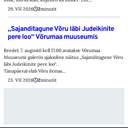
29. VII 2026
2
minutit
„Sajanditagune Võru läbi Judeikinite
pere loo“ Võrumaa muuseumis
Reedel, 7. augustil kell 17.00 avatakse Võrumaa
Muuseumi galeriis ajalooline näitus „Sajanditagune Võru
läbi Judeikinite pere loo“.
Tänapäeval elab Võru linnas…
23. VII 2026
2
minutit