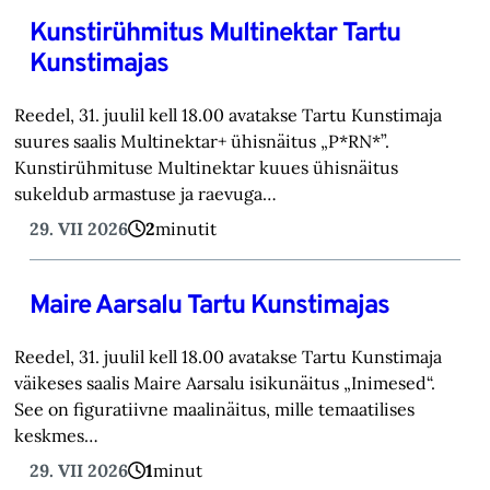
Kunstirühmitus Multinektar Tartu
Kunstimajas
Reedel, 31. juulil kell 18.00 avatakse Tartu Kunstimaja
suures saalis Multinektar+ ühisnäitus „P*RN*”.
Kunstirühmituse Multinektar kuues ühisnäitus
sukeldub armastuse ja raevuga…
29. VII 2026
2
minutit
Maire Aarsalu Tartu Kunstimajas
Reedel, 31. juulil kell 18.00 avatakse Tartu Kunstimaja
väikeses saalis Maire Aarsalu isikunäitus „Inimesed“.
See on figuratiivne maalinäitus, mille temaatilises
keskmes…
29. VII 2026
1
minut