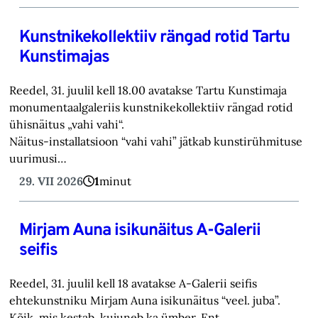
Kunstnikekollektiiv rängad rotid Tartu
Kunstimajas
Reedel, 31. juulil kell 18.00 avatakse Tartu Kunstimaja
monumentaalgaleriis kunstnikekollektiiv rängad rotid
ühisnäitus „vahi vahi“.
Näitus-installatsioon “vahi vahi” jätkab kunstirühmituse
uurimusi…
29. VII 2026
1
minut
Mirjam Auna isikunäitus A-Galerii
seifis
Reedel, 31. juulil kell 18 avatakse A-Galerii seifis
ehtekunstniku Mirjam Auna isikunäitus “veel. juba”.
Kõik, mis kestab, kujuneb ka ümber. Ent…