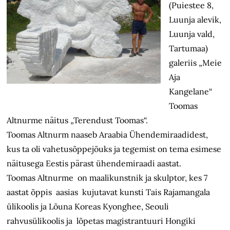
(Puiestee 8,
Luunja alevik,
Luunja vald,
Tartumaa)
galeriis „Meie
Aja
Kangelane“
Toomas
Altnurme näitus „Terendust Toomas“.
Toomas Altnurm naaseb Araabia Ühendemiraadidest,
kus ta oli vahetusõppejõuks ja tegemist on tema esimese
näitusega Eestis pärast ühendemiraadi aastat.
Toomas Altnurme on maalikunstnik ja skulptor, kes 7
aastat õppis aasias kujutavat kunsti Tais Rajamangala
ülikoolis ja Lõuna Koreas Kyonghee, Seouli
rahvusülikoolis ja lõpetas magistrantuuri Hongiki