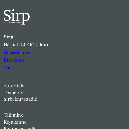
Sirp
Harju 1, 10146 Tallinn
sirp@sirp.ee
Facebook
Toeta
Autoritele
Toimetus
Sirbi laureaadid
Tellimine
Kojukanne
Ilmumisgraafik