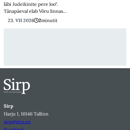
läbi Judeikinite pere loo“.
Tänapäeval elab Võru linnas…
23. VII 2026
2
minutit
Sirp
Harju 1, 10146 Tallinn
sirp@sirp.ee
Facebook