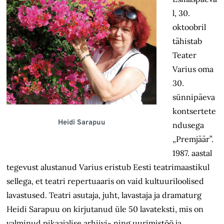
l, 30.
oktoobril
tähistab
Teater
Varius oma
30.
sünnipäeva
kontsertete
Heidi Sarapuu
ndusega
„Premjäär”.
1987. aastal
tegevust alustanud Varius eristub Eesti teatrimaastikul
sellega, et teatri repertuaaris on vaid kultuuriloolised
lavastused. Teatri asutaja, juht, lavastaja ja dramaturg
Heidi Sarapuu on kirjutanud üle 50 lavateksti, mis on
valminud pikaajalise arhiivi- ning uurimistöö ja