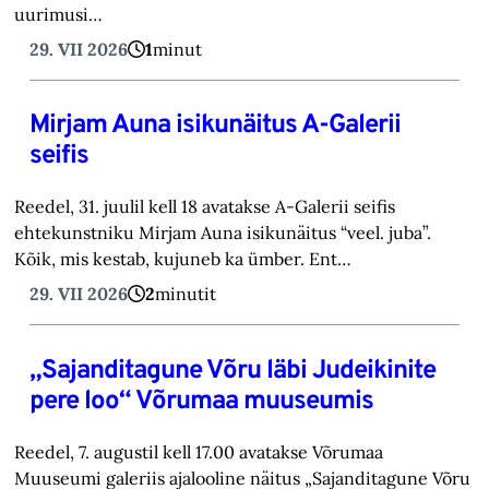
uurimusi…
29. VII 2026
1
minut
Mirjam Auna isikunäitus A-Galerii
seifis
Reedel, 31. juulil kell 18 avatakse A-Galerii seifis
ehtekunstniku Mirjam Auna isikunäitus “veel. juba”.
Kõik, mis kestab, kujuneb ka ümber. Ent…
29. VII 2026
2
minutit
„Sajanditagune Võru läbi Judeikinite
pere loo“ Võrumaa muuseumis
Reedel, 7. augustil kell 17.00 avatakse Võrumaa
Muuseumi galeriis ajalooline näitus „Sajanditagune Võru