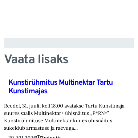
Vaata lisaks
Kunstirühmitus Multinektar Tartu
Kunstimajas
Reedel, 31. juulil kell 18.00 avatakse Tartu Kunstimaja
suures saalis Multinektar+ ühisnäitus „P*RN*”.
Kunstirühmituse Multinektar kuues ühisnäitus
sukeldub armastuse ja raevuga…
29. VII 2026
2
minutit