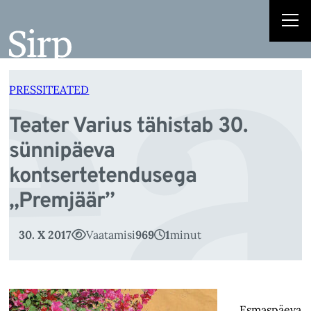
ea
Liigu
sisu
juurde
PRESSITEATED
Teater Varius tähistab 30.
sünnipäeva
kontsertetendusega
„Premjäär”
30. X 2017
Vaatamisi
969
1
minut
Esmaspäeva