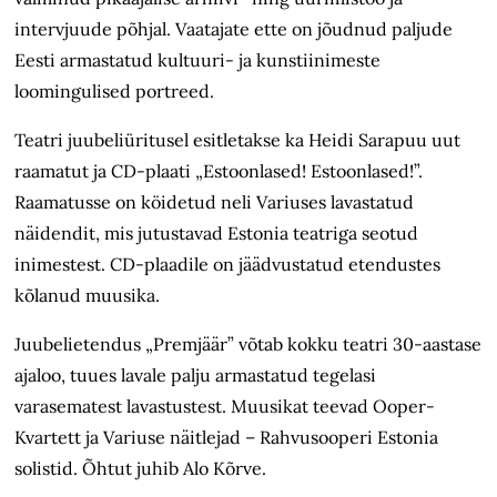
intervjuude põhjal. Vaatajate ette on jõudnud paljude
Eesti armastatud kultuuri- ja kunstiinimeste
loomingulised portreed.
Teatri juubeliüritusel esitletakse ka Heidi Sarapuu uut
raamatut ja CD-plaati „Estoonlased! Estoonlased!”.
Raamatusse on köidetud neli Variuses lavastatud
näidendit, mis jutustavad Estonia teatriga seotud
inimestest. CD-plaadile on jäädvustatud etendustes
kõlanud muusika.
Juubelietendus „Premjäär” võtab kokku teatri 30-aastase
ajaloo, tuues lavale palju armastatud tegelasi
varasematest lavastustest. Muusikat teevad Ooper-
Kvartett ja Variuse näitlejad – Rahvusooperi Estonia
solistid. Õhtut juhib Alo Kõrve.