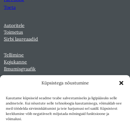
Toeta
Autoritele
Toimetus
Sirbi laureaadid
Tellimine
Kojukanne
Ilmumisgraafik
Küpsistega nõustumine
Veebiarhiiv
Sirp pdf-failidena Digaris
Kasutame küpsiseid seadme teabe salvestamiseks ja ligipääsuks selle
Kultuurileht 1994-1997
andmetele. Kui nõustute selle tehnoloogia kasutamisega, võimaldab see
Reede 1989-1990
meil töödelda sirvimiskäitumist ja teie harjumusi sel saidil. Küpsistest
Sirp ja Vasar 1940-1989
keeldumine võib negatiivselt mõjutada mõningaid funktsioone ja
võimalusi.
Ligipääsetavus