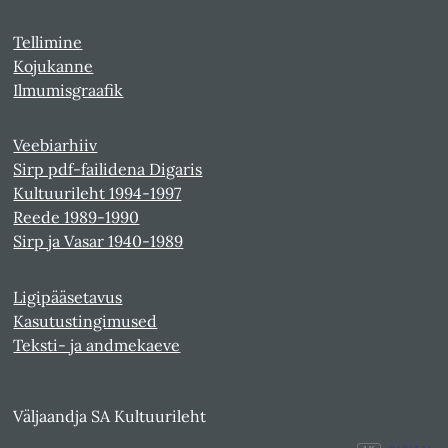
Tellimine
Kojukanne
Ilmumisgraafik
Veebiarhiiv
Sirp pdf-failidena Digaris
Kultuurileht 1994-1997
Reede 1989-1990
Sirp ja Vasar 1940-1989
Ligipääsetavus
Kasutustingimused
Teksti- ja andmekaeve
Väljaandja SA Kultuurileht