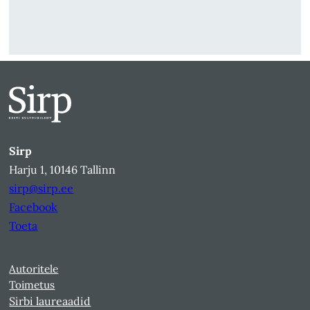
Sirp
Harju 1, 10146 Tallinn
sirp@sirp.ee
Facebook
Toeta
Autoritele
Toimetus
Sirbi laureaadid