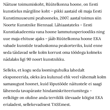
Näituse toimumiskoht, Rüütelkonna hoone, on Eesti
kunstielus märgiline koht – pikki aastaid oli maja Eesti
Kunstimuuseumi peahooneks, 2007. aastal toimus siin
Noorte Kunstnike Biennaal. Lähiaastateks – Eesti
Kunstiakadeemia vana hoone lammutusperioodiks ning
uue maja ehituse ajaks – jääb Rüütelkonna hoone EKA
vabade kunstide teaduskonna peakorteriks, kuid enne
seda täidavad selle kolm korrust oma töödega kolmeks
nädalaks ligi 90 noort kunstnikku.
Selleks, et kogu seda loominguhulka lahedalt
eksponeerida, oleks ära kulunud ehk veel vähemalt kolm
samasugust hoonet, kuid lõputööde näitustele ei saagi
läheneda tavapäraste hindamiskriteeriumitega –
eelkõige on oluline anda terviklik ülevaade kõigist EKA
erialadest, sellekevadisest TASEmest.