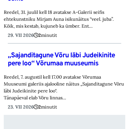
Reedel, 31. juulil kell 18 avatakse A-Galerii seifis
ehtekunstniku Mirjam Auna isikunäitus “veel. juba”.
Kõik, mis kestab, kujuneb ka ümber. Ent…
29. VII 2026
2
minutit
„Sajanditagune Võru läbi Judeikinite
pere loo“ Võrumaa muuseumis
Reedel, 7. augustil kell 17.00 avatakse Võrumaa
Muuseumi galeriis ajalooline näitus „Sajanditagune Võru
läbi Judeikinite pere loo“.
Tänapäeval elab Võru linnas…
23. VII 2026
2
minutit