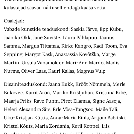
külastajad saavad näituselt endaga kaasa võtta.
Osalejad:
Vabade kunstide teaduskond: Saskia Järve, Epp Kubu,
Jaanika Okk, Jane Suviste, Laura Pählapuu, Jaanus
Samma, Margus Tiitsmaa, Kirke Kangro, Kadi Toom, Eva
Sepping, Margot Kask, Anastassia Kovõtška, Marge
Martin, Ursula Vanamölder, Mari-Ann Mardo, Madis
Nurms, Oliver Laas, Kauri Kallas, Magnus Vulp
Disainiteaduskond: Jaana Kukk, Krõõt Nõmmela, Merle
Bukovec, Kairit Aron, Marilin Kristjuhan, Kristiina Kibe,
Maarja Priks, Rave Puhm, Piret Ellamaa, Signe Aasoja,
Heleri Alexandra Sits, Erle Võsa-Tangsoo, Maile Tali,
Uku-Kristjan Küttis, Anna-Maria Einla, Artjom Babitski,
Kristel Kõuts, Maria Zordania, Kerli Koppel, Liis