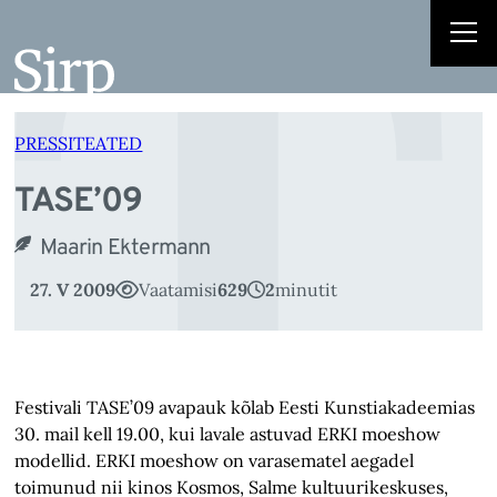
T
Liigu
sisu
juurde
PRESSITEATED
TASE’09
Maarin Ektermann
27. V 2009
Vaatamisi
629
2
minutit
Festivali TASE’09 avapauk kõlab Eesti Kunstiakadeemias
30. mail kell 19.00, kui lavale astuvad ERKI moeshow
modellid. ERKI moeshow on varasematel aegadel
toimunud nii kinos Kosmos, Salme kultuurikeskuses,