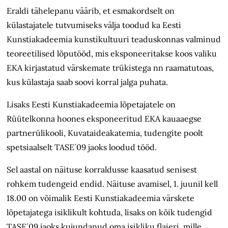
Eraldi tähelepanu väärib, et esmakordselt on
külastajatele tutvumiseks välja toodud ka Eesti
Kunstiakadeemia kunstikultuuri teaduskonnas valminud
teoreetilised lõputööd, mis eksponeeritakse koos valiku
EKA kirjastatud värskemate trükistega nn raamatutoas,
kus külastaja saab soovi korral jalga puhata.
Lisaks Eesti Kunstiakadeemia lõpetajatele on
Rüütelkonna hoones eksponeeritud EKA kauaaegse
partnerülikooli, Kuvataideakatemia, tudengite poolt
spetsiaalselt TASE´09 jaoks loodud tööd.
Sel aastal on näituse korraldusse kaasatud senisest
rohkem tudengeid endid. Näituse avamisel, 1. juunil kell
18.00 on võimalik Eesti Kunstiakadeemia värskete
lõpetajatega isiklikult kohtuda, lisaks on kõik tudengid
TASE´09 jaoks kujundanud oma isikliku flaieri, mille