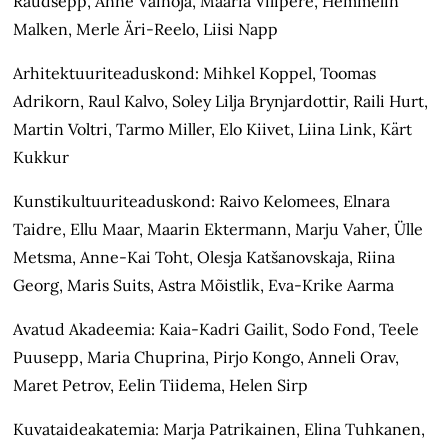
Raudsepp, Anne Vainoja, Maaria Vilipere, Hemmelin
Malken, Merle Äri-Reelo, Liisi Napp
Arhitektuuriteaduskond: Mihkel Koppel, Toomas
Adrikorn, Raul Kalvo, Soley Lilja Brynjardottir, Raili Hurt,
Martin Voltri, Tarmo Miller, Elo Kiivet, Liina Link, Kärt
Kukkur
Kunstikultuuriteaduskond: Raivo Kelomees, Elnara
Taidre, Ellu Maar, Maarin Ektermann, Marju Vaher, Ülle
Metsma, Anne-Kai Toht, Olesja Katšanovskaja, Riina
Georg, Maris Suits, Astra Mõistlik, Eva-Krike Aarma
Avatud Akadeemia: Kaia-Kadri Gailit, Sodo Fond, Teele
Puusepp, Maria Chuprina, Pirjo Kongo, Anneli Orav,
Maret Petrov, Eelin Tiidema, Helen Sirp
Kuvataideakatemia: Marja Patrikainen, Elina Tuhkanen,