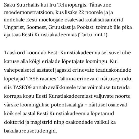
Saku Suurhallis kui Iru Tehnopargis. Tänavune
moedemonstratsioon, kus lisaks 22 noorele ja ja
andekale Eesti moeloojale osalevad külalisdisainerid
Ungarist, Soomest, Gruusiast ja Poolast, toimub üle pika
aja taas Eesti Kunstiakadeemias (Tartu mnt 1).
Taaskord koondab Eesti Kunstiakadeemia sel suvel ühe
katuse alla kõigi erialade lõpetajate loomingu. Kui
vahepealsetel aastatel jagasid erinevate teaduskondade
lõpetajad TASE raames Tallinna erinevaid näitusepindu,
siis TASE’09 annab avalikkusele taas võimaluse tutvuda
korraga kogu Eesti Kunstiakadeemiast väljuvate noorte
värske loomingulise potentsiaaliga – näitusel osalevad
kõik sel aastal Eesti Kunstiakadeemia lõpetanud
doktorid ja magistrid ning osakondade valikul ka
bakalaureusetudengid.