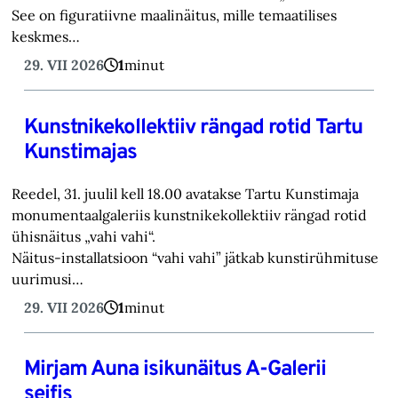
See on figuratiivne maalinäitus, mille temaatilises
keskmes…
29. VII 2026
1
minut
Kunstnikekollektiiv rängad rotid Tartu
Kunstimajas
Reedel, 31. juulil kell 18.00 avatakse Tartu Kunstimaja
monumentaalgaleriis kunstnikekollektiiv rängad rotid
ühisnäitus „vahi vahi“.
Näitus-installatsioon “vahi vahi” jätkab kunstirühmituse
uurimusi…
29. VII 2026
1
minut
Mirjam Auna isikunäitus A-Galerii
seifis