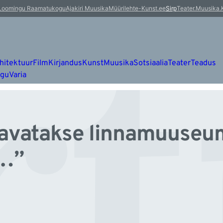
rt
Loomingu Raamatukogu
Ajakiri Muusika
Müürileht
e-Kunst.ee
Sirp
Teater.Muusika.
hitektuur
Film
Kirjandus
Kunst
Muusika
Sotsiaalia
Teater
Teadus
ugu
Varia
 avatakse linnamuuseu
i…”