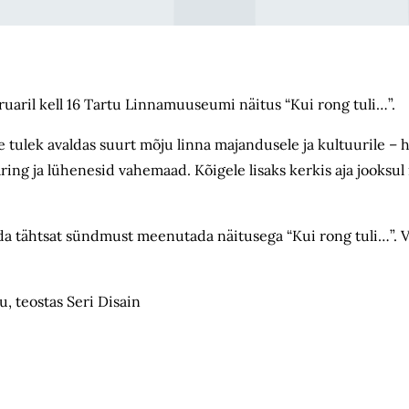
bruaril kell 16 Tartu Linnamuuseumi näitus “Kui rong tuli…”.
 tulek avaldas suurt mõju linna majandusele ja kultuurile – h
ring ja lühenesid vahemaad. Kõigele lisaks kerkis aja jooks
a tähtsat sündmust meenutada näitusega “Kui rong tuli…”. V
, teostas Seri Disain