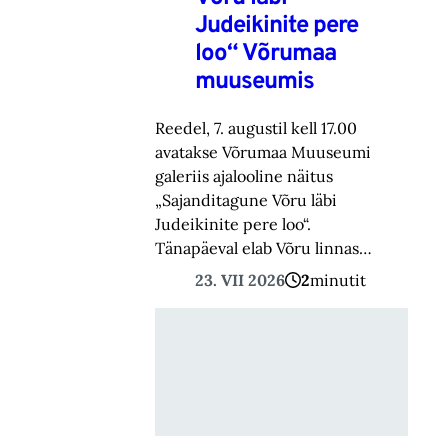
Judeikinite pere
loo“ Võrumaa
muuseumis
Reedel, 7. augustil kell 17.00
avatakse Võrumaa Muuseumi
galeriis ajalooline näitus
„Sajanditagune Võru läbi
Judeikinite pere loo“.
Tänapäeval elab Võru linnas…
23. VII 2026
2
minutit