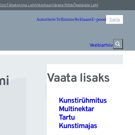
u
Kino
Täheke
Uma Leht
Vikerkaar
Värske Rõhk
Õpetajate Leht
Autoritele
Tellimine
Reklaam
E-pood
Toeta
Veebiarhiiv
Vaata lisaks
mi
Kunstirühmitus
Multinektar
Tartu
Kunstimajas