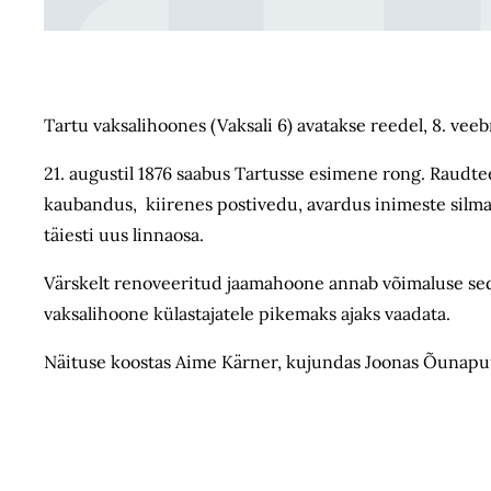
Tartu vaksalihoones (Vaksali 6) avatakse reedel, 8. vee
21. augustil 1876 saabus Tartusse esimene rong. Raudtee
kaubandus, kiirenes postivedu, avardus inimeste silma
täiesti uus linnaosa.
Värskelt renoveeritud jaamahoone annab võimaluse sed
vaksalihoone külastajatele pikemaks ajaks vaadata.
Näituse koostas Aime Kärner, kujundas Joonas Õunapuu