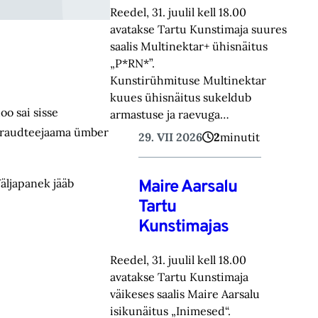
Reedel, 31. juulil kell 18.00
avatakse Tartu Kunstimaja suures
saalis Multinektar+ ühisnäitus
„P*RN*”.
Kunstirühmituse Multinektar
kuues ühisnäitus sukeldub
oo sai sisse
armastuse ja raevuga…
ul raudteejaama ümber
29. VII 2026
2
minutit
äljapanek jääb
Maire Aarsalu
Tartu
Kunstimajas
Reedel, 31. juulil kell 18.00
avatakse Tartu Kunstimaja
väikeses saalis Maire Aarsalu
isikunäitus „Inimesed“.