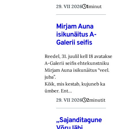
29. VII 2026
1
minut
Mirjam Auna
isikunäitus A-
Galerii seifis
Reedel, 31. juulil kell 18 avatakse
A-Galerii seifis ehtekunstniku
Mirjam Auna isikunäitus “veel.
juba”.
Kõik, mis kestab, kujuneb ka
ümber. Ent…
29. VII 2026
2
minutit
„Sajanditagune
Võru läbi