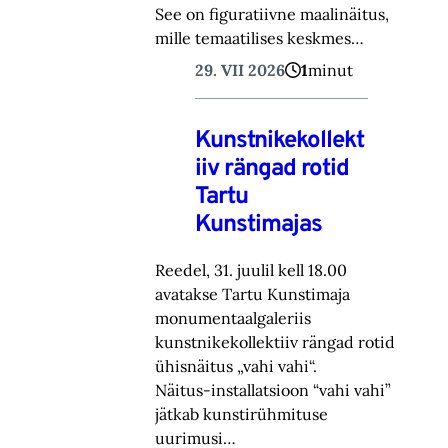
See on figuratiivne maalinäitus,
mille temaatilises keskmes…
29. VII 2026
1
minut
Kunstnikekollekt
iiv rängad rotid
Tartu
Kunstimajas
Reedel, 31. juulil kell 18.00
avatakse Tartu Kunstimaja
monumentaalgaleriis
kunstnikekollektiiv rängad rotid
ühisnäitus „vahi vahi“.
Näitus-installatsioon “vahi vahi”
jätkab kunstirühmituse
uurimusi…