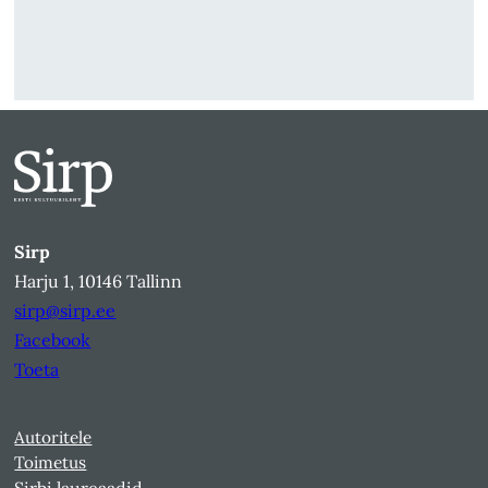
Sirp
Harju 1, 10146 Tallinn
sirp@sirp.ee
Facebook
Toeta
Autoritele
Toimetus
Sirbi laureaadid