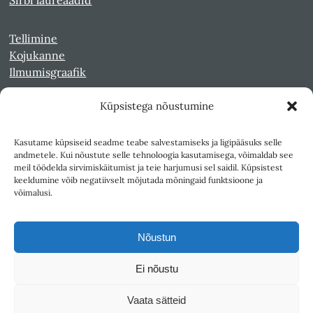
Tellimine
Kojukanne
Ilmumisgraafik
Küpsistega nõustumine
Veebiarhiiv
Sirp pdf-failidena Digaris
Kasutame küpsiseid seadme teabe salvestamiseks ja ligipääsuks selle
Kultuurileht 1994-1997
andmetele. Kui nõustute selle tehnoloogia kasutamisega, võimaldab see
Reede 1989-1990
meil töödelda sirvimiskäitumist ja teie harjumusi sel saidil. Küpsistest
Sirp ja Vasar 1940-1989
keeldumine võib negatiivselt mõjutada mõningaid funktsioone ja
võimalusi.
Ligipääsetavus
Kasutustingimused
Nõustun
Teksti- ja andmekaeve
Ei nõustu
Väljaandja SA Kultuurileht
Vaata sätteid