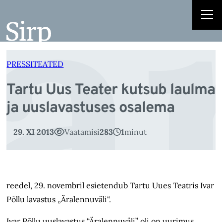
a
Liigu
sisu
juurde
PRESSITEATED
Tartu Uus Teater kutsub laulma
ja uuslavastuses osalema
29. XI 2013
Vaatamisi
283
1
minut
reedel, 29. novembril esietendub Tartu Uues Teatris Ivar
Põllu lavastus „Äralennuväli“.
Ivar Põllu uuslavastus “Äralennuväli” oli on uurimus