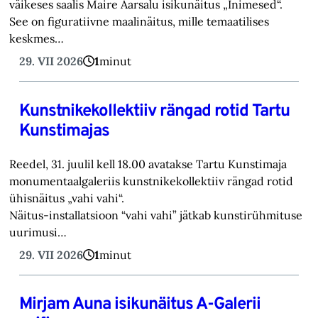
väikeses saalis Maire Aarsalu isikunäitus „Inimesed“.
See on figuratiivne maalinäitus, mille temaatilises
keskmes…
29. VII 2026
1
minut
Kunstnikekollektiiv rängad rotid Tartu
Kunstimajas
Reedel, 31. juulil kell 18.00 avatakse Tartu Kunstimaja
monumentaalgaleriis kunstnikekollektiiv rängad rotid
ühisnäitus „vahi vahi“.
Näitus-installatsioon “vahi vahi” jätkab kunstirühmituse
uurimusi…
29. VII 2026
1
minut
Mirjam Auna isikunäitus A-Galerii