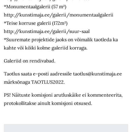
*Monumentaalgalerii (57 m²)
http://kunstimaja.ee/galerii/monumentaalgalerii
*Teise korruse galerii (172m²)
http://kunstimaja.ee/galerii/suur-saal
*Suuremate projektide jaoks on võimalik taotleda ka
kahte või kõiki kolme galeriid korraga.
Galeriid on rendivabad.
Taotlus saata e-posti aadressile taotlus@kunstimaja.ee
märksõnaga TAOTLUS2022.
PS! Näituste komisjoni arutluskäike ei kommenteerita,
protokollitakse ainult komisjoni otsused.