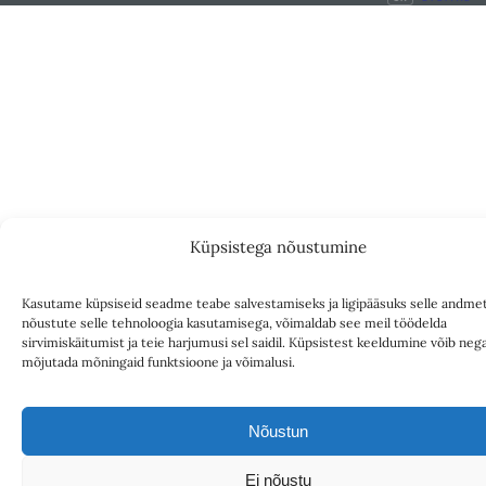
Küpsistega nõustumine
Kasutame küpsiseid seadme teabe salvestamiseks ja ligipääsuks selle andmet
nõustute selle tehnoloogia kasutamisega, võimaldab see meil töödelda
sirvimiskäitumist ja teie harjumusi sel saidil. Küpsistest keeldumine võib nega
mõjutada mõningaid funktsioone ja võimalusi.
Nõustun
Ei nõustu