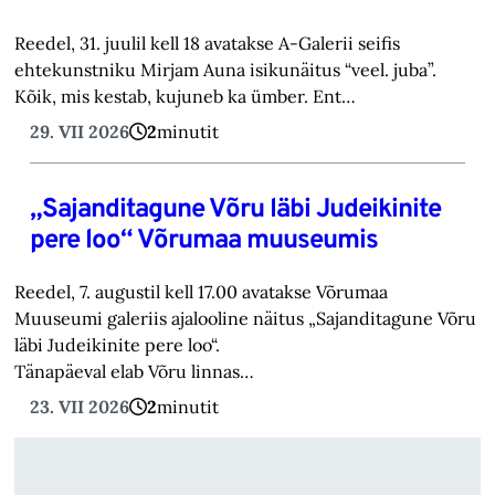
Reedel, 31. juulil kell 18 avatakse A-Galerii seifis
ehtekunstniku Mirjam Auna isikunäitus “veel. juba”.
Kõik, mis kestab, kujuneb ka ümber. Ent…
29. VII 2026
2
minutit
„Sajanditagune Võru läbi Judeikinite
pere loo“ Võrumaa muuseumis
Reedel, 7. augustil kell 17.00 avatakse Võrumaa
Muuseumi galeriis ajalooline näitus „Sajanditagune Võru
läbi Judeikinite pere loo“.
Tänapäeval elab Võru linnas…
23. VII 2026
2
minutit