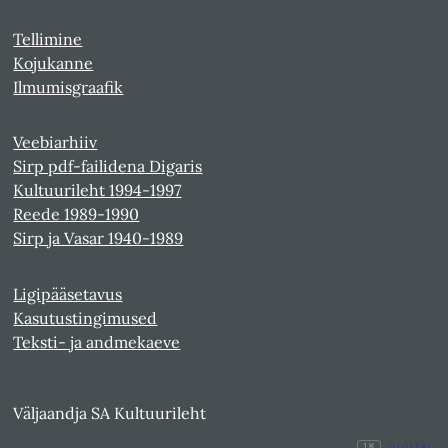
Tellimine
Kojukanne
Ilmumisgraafik
Veebiarhiiv
Sirp pdf-failidena Digaris
Kultuurileht 1994-1997
Reede 1989-1990
Sirp ja Vasar 1940-1989
Ligipääsetavus
Kasutustingimused
Teksti- ja andmekaeve
Väljaandja SA Kultuurileht
1K
DIGITAL