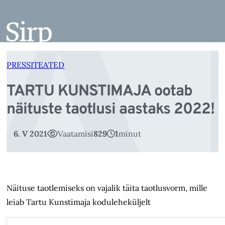
A
Liigu
sisu
juurde
PRESSITEATED
TARTU KUNSTIMAJA ootab
näituste taotlusi aastaks 2022!
6. V 2021
Vaatamisi
829
1
minut
Näituse taotlemiseks on vajalik täita taotlusvorm, mille
leiab Tartu Kunstimaja koduleheküljelt