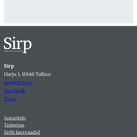
Sirp
Harju 1, 10146 Tallinn
sirp@sirp.ee
Facebook
Toeta
Autoritele
Toimetus
Sirbi laureaadid