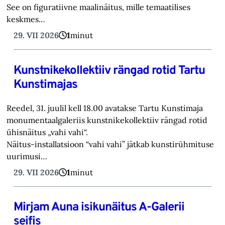
See on figuratiivne maalinäitus, mille temaatilises
keskmes…
29. VII 2026
1
minut
Kunstnikekollektiiv rängad rotid Tartu
Kunstimajas
Reedel, 31. juulil kell 18.00 avatakse Tartu Kunstimaja
monumentaalgaleriis kunstnikekollektiiv rängad rotid
ühisnäitus „vahi vahi“.
Näitus-installatsioon “vahi vahi” jätkab kunstirühmituse
uurimusi…
29. VII 2026
1
minut
Mirjam Auna isikunäitus A-Galerii
seifis