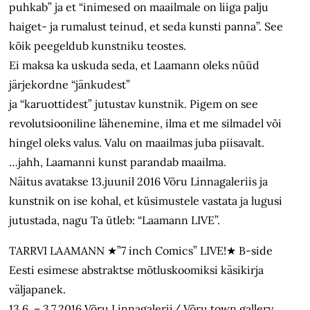
puhkab” ja et “inimesed on maailmale on liiga palju
haiget- ja rumalust teinud, et seda kunsti panna”. See
kõik peegeldub kunstniku teostes.
Ei maksa ka uskuda seda, et Laamann oleks nüüd
järjekordne “jänkudest”
ja “karuottidest” jutustav kunstnik. Pigem on see
revolutsiooniline lähenemine, ilma et me silmadel või
hingel oleks valus. Valu on maailmas juba piisavalt.
…jahh, Laamanni kunst parandab maailma.
Näitus avatakse 13.juunil 2016 Võru Linnagaleriis ja
kunstnik on ise kohal, et küsimustele vastata ja lugusi
jutustada, nagu Ta ütleb: “Laamann LIVE”.
TARRVI LAAMANN ★”7 inch Comics” LIVE!★ B-side
Eesti esimese abstraktse mõtluskoomiksi käsikirja
väljapanek.
13.6. – 3.7.2016 Võru Linnagalerii/ Võru town gallery