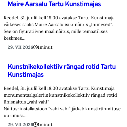
Maire Aarsalu Tartu Kunstimajas
Reedel, 31. juulil kell 18.00 avatakse Tartu Kunstimaja
väikeses saalis Maire Aarsalu isikunäitus „Inimesed“.
See on figuratiivne maalinäitus, mille temaatilises
keskmes…
29. VII 2026
1
minut
Kunstnikekollektiiv rängad rotid Tartu
Kunstimajas
Reedel, 31. juulil kell 18.00 avatakse Tartu Kunstimaja
monumentaalgaleriis kunstnikekollektiiv rängad rotid
ühisnäitus „vahi vahi“.
Näitus-installatsioon “vahi vahi” jätkab kunstirühmituse
uurimusi…
29. VII 2026
1
minut