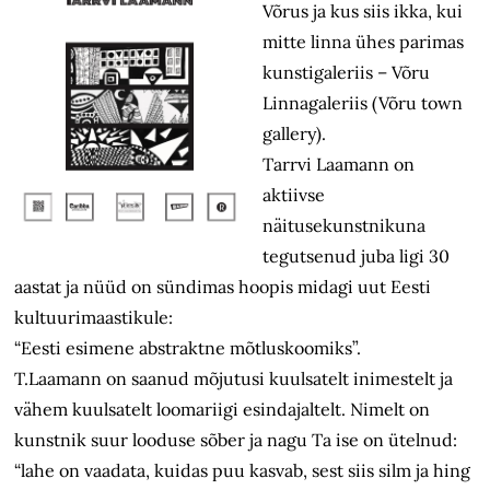
Võrus ja kus siis ikka, kui
mitte linna ühes parimas
kunstigaleriis – Võru
Linnagaleriis (Võru town
gallery).
Tarrvi Laamann on
aktiivse
näitusekunstnikuna
tegutsenud juba ligi 30
aastat ja nüüd on sündimas hoopis midagi uut Eesti
kultuurimaastikule:
“Eesti esimene abstraktne mõtluskoomiks”.
T.Laamann on saanud mõjutusi kuulsatelt inimestelt ja
vähem kuulsatelt loomariigi esindajaltelt. Nimelt on
kunstnik suur looduse sõber ja nagu Ta ise on ütelnud:
“lahe on vaadata, kuidas puu kasvab, sest siis silm ja hing