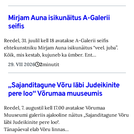
Mirjam Auna isikunäitus A-Galerii
seifis
Reedel, 31. juulil kell 18 avatakse A-Galerii seifis
ehtekunstniku Mirjam Auna isikunäitus “veel. juba”.
Kõik, mis kestab, kujuneb ka ümber. Ent…
29. VII 2026
2
minutit
„Sajanditagune Võru läbi Judeikinite
pere loo“ Võrumaa muuseumis
Reedel, 7. augustil kell 17.00 avatakse Võrumaa
Muuseumi galeriis ajalooline näitus „Sajanditagune Võru
läbi Judeikinite pere loo“.
Tänapäeval elab Võru linnas…