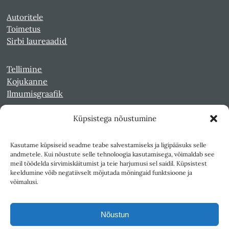
Autoritele
Toimetus
Sirbi laureaadid
Tellimine
Kojukanne
Ilmumisgraafik
Küpsistega nõustumine
Veebiarhiiv
Sirp pdf-failidena Digaris
Kasutame küpsiseid seadme teabe salvestamiseks ja ligipääsuks selle
Kultuurileht 1994-1997
andmetele. Kui nõustute selle tehnoloogia kasutamisega, võimaldab see
Reede 1989-1990
meil töödelda sirvimiskäitumist ja teie harjumusi sel saidil. Küpsistest
Sirp ja Vasar 1940-1989
keeldumine võib negatiivselt mõjutada mõningaid funktsioone ja
võimalusi.
Ligipääsetavus
Kasutustingimused
Nõustun
Teksti- ja andmekaeve