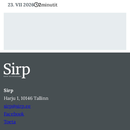
23. VII 2026
2
minutit
Sirp
Harju 1, 10146 Tallinn
sirp@sirp.ee
Facebook
Toeta