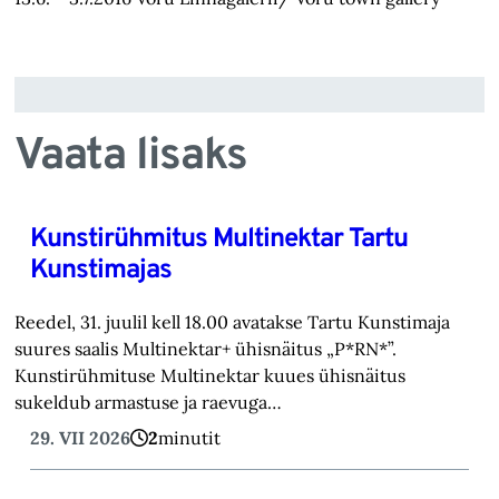
Vaata lisaks
Kunstirühmitus Multinektar Tartu
Kunstimajas
Reedel, 31. juulil kell 18.00 avatakse Tartu Kunstimaja
suures saalis Multinektar+ ühisnäitus „P*RN*”.
Kunstirühmituse Multinektar kuues ühisnäitus
sukeldub armastuse ja raevuga…
29. VII 2026
2
minutit