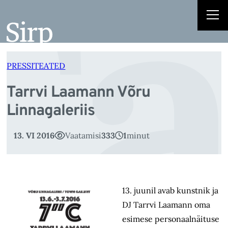
Ta
Liigu
sisu
juurde
PRESSITEATED
Tarrvi Laamann Võru
Linnagaleriis
13. VI 2016
Vaatamisi
333
1
minut
13. juunil avab kunstnik ja
DJ Tarrvi Laamann oma
esimese personaalnäituse