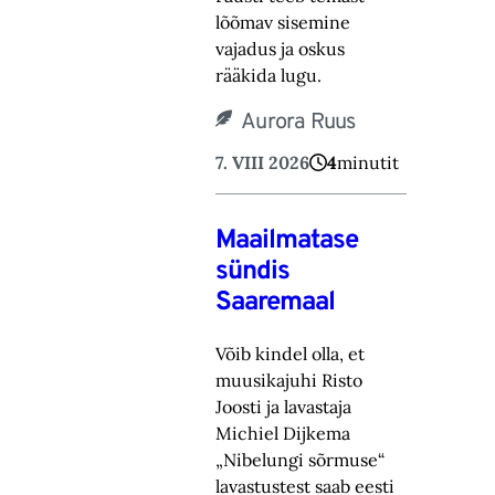
lõõmav sisemine
vajadus ja oskus
rääkida lugu.‎
Aurora Ruus
7. VIII 2026
4
minutit
Maailmatase
sündis
Saaremaal
Võib kindel olla, et
muusikajuhi Risto
Joosti ja lavastaja
Michiel Dijkema
„Nibelungi sõrmuse“
lavastustest saab eesti