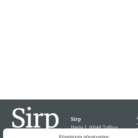
Sirp
Harju 1, 10146 Tallinn
sirp@sirp.ee
Küpsistega nõustumine