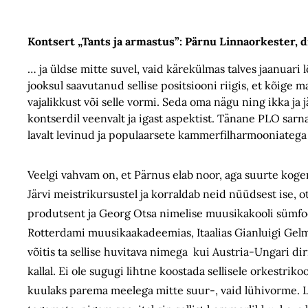
Kontsert „Tants ja armastus”: Pärnu Linnaorkester, d
… ja üldse mitte suvel, vaid kärekülmas talves jaanuari
jooksul saavutanud sellise positsiooni riigis, et kõige
vajalikkust või selle vormi. Seda oma nägu ning ikka ja j
kontserdil veenvalt ja igast aspektist. Tänane PLO sarn
lavalt levinud ja populaarsete kammerfilharmooniatega
Veelgi vahvam on, et Pärnus elab noor, aga suurte kog
Järvi meistrikursustel ja korraldab neid nüüdsest ise, 
produtsent ja Georg Otsa nimelise muusikakooli sümfoo
Rotterdami muusikaakadeemias, Itaalias Gianluigi Gelmet
võitis ta sellise huvitava nimega kui Austria-Ungari di
kallal. Ei ole sugugi lihtne koostada sellisele orkestriko
kuulaks parema meelega mitte suur-, vaid lühivorme. L