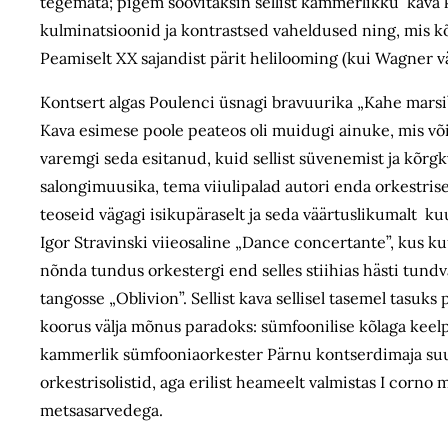
tegemata; pigem soovitaksin sellist kammerlikku kava 
kulminatsioonid ja kontrastsed vaheldused ning, mis kõ
Peamiselt XX sajandist pärit helilooming (kui Wagner väl
Kontsert algas Poulenci üsnagi bravuurika „Kahe marsi”
Kava esimese poole peateos oli muidugi ainuke, mis võis 
varemgi seda esitanud, kuid sellist süvenemist ja kõrg
salongimuusika, tema viiulipalad autori enda orkestrise
teoseid vägagi isikupäraselt ja seda väärtuslikumalt kuu
Igor Stravinski viieosaline „Dance concertante”, kus k
nõnda tundus orkestergi end selles stiihias hästi tundva
tangosse „Oblivion”. Sellist kava sellisel tasemel tasu
koorus välja mõnus paradoks: sümfoonilise kõlaga keelpi
kammerlik sümfooniaorkester Pärnu kontserdimaja suures
orkestrisolistid, aga erilist heameelt valmistas I corno
metsasarvedega.