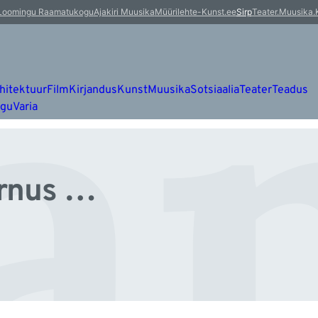
an
Loomingu Raamatukogu
Ajakiri Muusika
Müürileht
e-Kunst.ee
Sirp
Teater.Muusika.
hitektuur
Film
Kirjandus
Kunst
Muusika
Sotsiaalia
Teater
Teadus
ugu
Varia
ärnus …