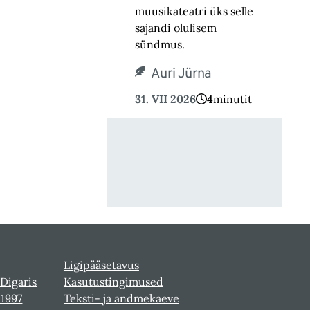
muusikateatri üks selle
sajandi olulisem
sündmus.
Auri Jürna
31. VII 2026
4
minutit
Ligipääsetavus
 Digaris
Kasutustingimused
-1997
Teksti- ja andmekaeve