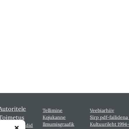
Autoritele
Tellimine
Veebiarhiiv
Toimetus
Kojukanne
Sirp pdf-failidena
Ilmumisgraafik
Kultuurileht 1994
Sirbi laureaadid