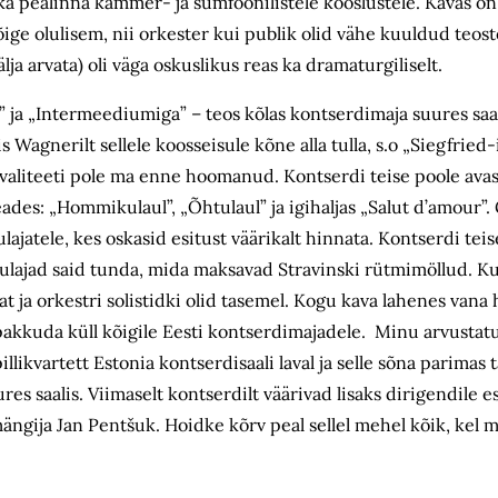
ka pealinna kammer- ja sümfoonilistele kooslustele. Kavas o
ige olulisem, nii orkester kui publik olid vähe kuuldud teost
ja arvata) oli väga oskuslikus reas ka dramaturgiliselt.
 ja „Intermeediumiga” – teos kõlas kontserdimaja suures saal
Wagnerilt sellele koosseisule kõne alla tulla, s.o „Siegfried-
kvaliteeti pole ma enne hoomanud. Kontserdi teise poole ava
ades: „Hommikulaul”, „Õhtulaul” ja igihaljas „Salut d’amour”
lajatele, kes oskasid esitust väärikalt hinnata. Kontserdi teis
uulajad said tunda, mida maksavad Stravinski rütmimöllud. Ku
t ja orkestri solistidki olid tasemel. Kogu kava lahenes vana 
ks pakkuda küll kõigile Eesti kontserdimajadele. Minu arvusta
llikvartett Estonia kontserdisaali laval ja selle sõna parimas
 saalis. Viimaselt kontserdilt väärivad lisaks dirigendile es
 mängija Jan Pentšuk. Hoidke kõrv peal sellel mehel kõik, kel 