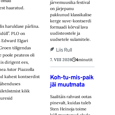
n omad
järvemuusika festival
est haaratud.
on järjepanu
pakkunud klassikalise
kerge suve-‎kontserdi
is haruldase pärlina.
formaadi kõrval lava
uudisteostele ja
idüll”. PLO on
uudsetele sulamitele.‎
s Edward Elgari
. Groen tõlgendas
Liis Rull
e poole peateos oli
7. VIII 2026
4
minutit
is dirigent ees,
hea Astor Piazzolla
Koh-tu-mis-paik
tud kahest kontserdist
jäi muutmata
 tähenduses
iletõstmist kõik
Saalitäis rahvast ootas
muresid
pinevalt, kuidas tuleb
Sten Heinoja toime