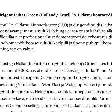
irigent Lukas Groen (Holland/ Eesti) 28. I Pärnu kontserd
 lõpul, laval Pärnu Linnaorkester (PLO) ja dirigendipuldis Luk
 masendavamgi masu ainult kärbib, aga ei sea enam kahtluse al
älle üllatavat professionaalsust demonstreerisid orkester ja d
aneb oma põhikoosseisult (16 keelpilli ja ühene puhkpillikoo
 ning see on vahva.
emustega Hollandi päritolu dirigent ja helilooja Groen, kes 
otsustanud 2008. aastal end ka töiselt Eestiga siduda. Ta on 
niaorkestri dirigent. Groen on õppinud dirigeerimist ja ko
ti ning Viinis Claus Peter Flori ja Wolfgang Harreri juhendam
rigentide konkursi. Heliloojana töötab ta praegu oma esimese
osseisule kava, eriti teades, et talvine kontserdipublik Pärnus e
ukas Groen on sellega suurepäraselt hakkama saanud erilist