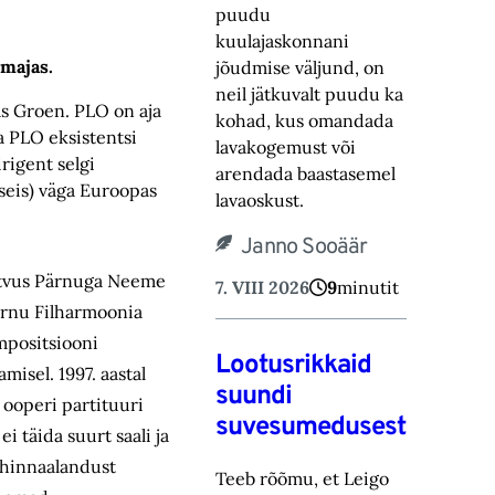
puudu
kuulajaskonnani
imajas.
jõudmise väljund, on
neil jätkuvalt puudu ka
as Groen. PLO on aja
kohad, ‎kus omandada
la PLO eksistentsi
lavakogemust või
irigent selgi
arendada baastasemel
sseis) väga Euroopas
lavaoskust.‎
Janno Sooäär
tutvus Pärnuga Neeme
7. VIII 2026
9
minutit
Pärnu Filharmoonia
mpositsiooni
Lootusrikkaid
isel. 1997. aastal
suundi
 ooperi partituuri
suvesumedusest
i täida suurt saali ja
 hinnaalandust
Teeb rõõmu, et Leigo