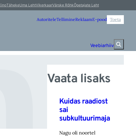
t
Kino
Täheke
Uma Leht
Vikerkaar
Värske Rõhk
Õpetajate Leht
Autoritele
Tellimine
Reklaam
E-pood
Toeta
Veebiarhiiv
Vaata lisaks
Kuidas raadiost
sai
subkultuurimaja
Nagu oli noortel