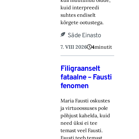
küll muutunud olude,
kuid ‎interpreedi
suhtes endiselt
kõrgete ootustega.‎
Säde Einasto
7. VIII 2026
4
minutit
Filigraanselt
fataalne – Fausti
fenomen
Maria Fausti oskustes
ja virtuoossuses pole
põhjust kahelda, kuid
need üksi ei tee
temast ‎veel Fausti.
Fausti teeb temast