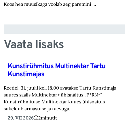
Koos hea muusikaga voolab aeg paremini …
Vaata lisaks
Kunstirühmitus Multinektar Tartu
Kunstimajas
Reedel, 31. juulil kell 18.00 avatakse Tartu Kunstimaja
suures saalis Multinektar+ ühisnäitus „P*RN*”.
Kunstirühmituse Multinektar kuues ühisnäitus
sukeldub armastuse ja raevuga…
29. VII 2026
2
minutit