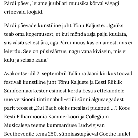
Pärdi päevi, leiame juubilari muusika kõrval vägagi
erinevaid loojaid.
Pärdi päevade kunstiline juht Tõnu Kaljuste: „Igaüks
teab oma kogemusest, et kui mõnda asja palju kuulata,
siis väsib sellest ära, aga Pärdi muusikas on ainest, mis ei
leierdu. See on püsiväärtus, nagu vana kivisein, mis ei
kulu ja seisab kaua.“
Avakontserdil 2. septembril Tallinna Jaani kirikus toovad
festivali kunstiline juht Tõnu Kaljuste ja Eesti Riiklik
Sümfooniaorkester esimest korda Eestis ettekandele
uue versiooni tintinnabuli-stiili sünni algusaegadest
pärit teosest „Kui Bach oleks mesilasi pidanud …“. Koos
Eesti Filharmoonia Kammerkoori ja Collegium
Musicalega teeme kummarduse Ludwig van
Beethovenile tema 250. sünniaastapäeval Goethe luulel