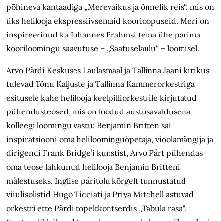
põhineva kantaadiga „Merevaikus ja õnnelik reis“, mis on
üks helilooja ekspressiivsemaid koorioopuseid. Meri on
inspireerinud ka Johannes Brahmsi tema ühe parima
kooriloomingu saavutuse – „Saatuselaulu“ – loomisel.
Arvo Pärdi Keskuses Laulasmaal ja Tallinna Jaani kirikus
tulevad Tõnu Kaljuste ja Tallinna Kammerorkestriga
esitusele kahe helilooja keelpilliorkestrile kirjutatud
pühendusteosed, mis on loodud austusavaldusena
kolleegi loomingu vastu: Benjamin Britten sai
inspiratsiooni oma heliloominguõpetaja, vioolamängija ja
dirigendi Frank Bridge’i kunstist, Arvo Pärt pühendas
oma teose lahkunud helilooja Benjamin Britteni
mälestuseks. Inglise päritolu kõrgelt tunnustatud
viiulisolistid Hugo Ticciati ja Priya Mitchell astuvad
orkestri ette Pärdi topeltkontserdis „Tabula rasa“.