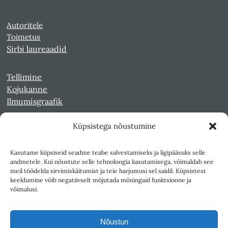
Autoritele
Toimetus
Sirbi laureaadid
Tellimine
Kojukanne
Ilmumisgraafik
Küpsistega nõustumine
Veebiarhiiv
Sirp pdf-failidena Digaris
Kasutame küpsiseid seadme teabe salvestamiseks ja ligipääsuks selle
Kultuurileht 1994-1997
andmetele. Kui nõustute selle tehnoloogia kasutamisega, võimaldab see
Reede 1989-1990
meil töödelda sirvimiskäitumist ja teie harjumusi sel saidil. Küpsistest
Sirp ja Vasar 1940-1989
keeldumine võib negatiivselt mõjutada mõningaid funktsioone ja
võimalusi.
Ligipääsetavus
Kasutustingimused
Nõustun