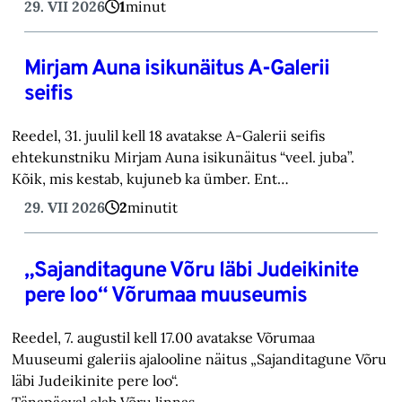
29. VII 2026
1
minut
Mirjam Auna isikunäitus A-Galerii
seifis
Reedel, 31. juulil kell 18 avatakse A-Galerii seifis
ehtekunstniku Mirjam Auna isikunäitus “veel. juba”.
Kõik, mis kestab, kujuneb ka ümber. Ent…
29. VII 2026
2
minutit
„Sajanditagune Võru läbi Judeikinite
pere loo“ Võrumaa muuseumis
Reedel, 7. augustil kell 17.00 avatakse Võrumaa
Muuseumi galeriis ajalooline näitus „Sajanditagune Võru
läbi Judeikinite pere loo“.