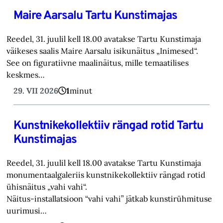
Maire Aarsalu Tartu Kunstimajas
Reedel, 31. juulil kell 18.00 avatakse Tartu Kunstimaja
väikeses saalis Maire Aarsalu isikunäitus „Inimesed“.
See on figuratiivne maalinäitus, mille temaatilises
keskmes…
29. VII 2026
1
minut
Kunstnikekollektiiv rängad rotid Tartu
Kunstimajas
Reedel, 31. juulil kell 18.00 avatakse Tartu Kunstimaja
monumentaalgaleriis kunstnikekollektiiv rängad rotid
ühisnäitus „vahi vahi“.
Näitus-installatsioon “vahi vahi” jätkab kunstirühmituse
uurimusi…