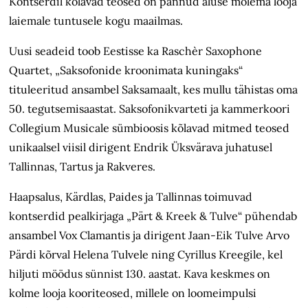
Kontserdil kõlavad teosed on pannud aluse mõlema looja
laiemale tuntusele kogu maailmas.
Uusi seadeid toob Eestisse ka Raschèr Saxophone
Quartet, „Saksofonide kroonimata kuningaks“
tituleeritud ansambel Saksamaalt, kes mullu tähistas oma
50. tegutsemisaastat. Saksofonikvarteti ja kammerkoori
Collegium Musicale sümbioosis kõlavad mitmed teosed
unikaalsel viisil dirigent Endrik Üksvärava juhatusel
Tallinnas, Tartus ja Rakveres.
Haapsalus, Kärdlas, Paides ja Tallinnas toimuvad
kontserdid pealkirjaga „Pärt & Kreek & Tulve“ pühendab
ansambel Vox Clamantis ja dirigent Jaan-Eik Tulve Arvo
Pärdi kõrval Helena Tulvele ning Cyrillus Kreegile, kel
hiljuti möödus sünnist 130. aastat. Kava keskmes on
kolme looja kooriteosed, millele on loomeimpulsi