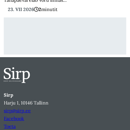
Tänapäeval elab Võru linnas…
23. VII 2026
2
minutit
Sirp
Harju 1, 10146 Tallinn
sirp@sirp.ee
Facebook
Toeta