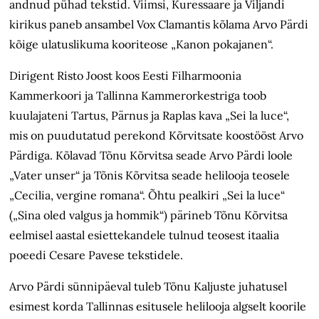
andnud pühad tekstid. Viimsi, Kuressaare ja Viljandi
kirikus paneb ansambel Vox Clamantis kõlama Arvo Pärdi
kõige ulatuslikuma kooriteose „Kanon pokajanen“.
Dirigent Risto Joost koos Eesti Filharmoonia
Kammerkoori ja Tallinna Kammerorkestriga toob
kuulajateni Tartus, Pärnus ja Raplas kava „Sei la luce“,
mis on puudutatud perekond Kõrvitsate koostööst Arvo
Pärdiga. Kõlavad Tõnu Kõrvitsa seade Arvo Pärdi loole
„Vater unser“ ja Tõnis Kõrvitsa seade helilooja teosele
„Cecilia, vergine romana“. Õhtu pealkiri „Sei la luce“
(„Sina oled valgus ja hommik“) pärineb Tõnu Kõrvitsa
eelmisel aastal esiettekandele tulnud teosest itaalia
poeedi Cesare Pavese tekstidele.
Arvo Pärdi sünnipäeval tuleb Tõnu Kaljuste juhatusel
esimest korda Tallinnas esitusele helilooja algselt koorile