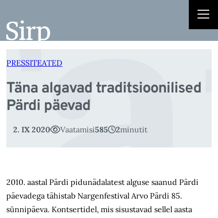
ä
Liigu
sisu
juurde
PRESSITEATED
Täna algavad traditsioonilised
Pärdi päevad
2. IX 2020
Vaatamisi
585
2
minutit
2010. aastal Pärdi pidunädalatest alguse saanud Pärdi
päevadega tähistab Nargenfestival Arvo Pärdi 85.
sünnipäeva. Kontsertidel, mis sisustavad sellel aasta