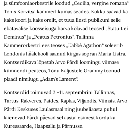
ja sümfooniaorkestrile loodud „Cecilia, vergine romana“
Tõnis Kõrvitsa kammerlikumas seades. Kokku saavad ka
kaks koori ja kaks orelit, et tuua Eesti publikuni selle
ebatavalise koosseisuga harva kõlavad teosed „Statuit ei
Dominus“ ja „Peatus Petronius“. Tallinna
Kammerorkestri ees teoses „L’abbé Agathon“ soleerib
Londonis häälekooli saanud kirgas sopran Maria Listra.
Kontserdikava lõpetab Arvo Pärdi loomingu viimase
kümnendi peateos, Tõnu Kaljustele Grammy toonud
plaadi nimilugu „Adam’s Lament“.
Kontserdid toimuvad 2.–11. septembrini Tallinnas,
Tartus, Rakveres, Paides, Raplas, Viljandis, Viimsis, Arvo
Pärdi Keskuses Laulasmaal ning juubeliaasta puhul
laienevad Pärdi päevad sel aastal esimest korda ka
Kuressaarde, Haapsallu ja Pärnusse.