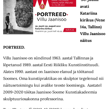
avati
Katariina
kirikus (Vene
14a, Tallinn)
Villu Jaanisoo
näitus
PORTREED.
Villu Jaanisoo on sündinud 1963. aastal Tallinnas ja
lõpetanud 1989. aastal Eesti Riikliku Kunstiinstituudi.
Alates 1990. aastast on Jaanisoo elanud ja töötanud
Soomes. Oma kunstipraktikas on skulptor tegelenud nii
näitusetoimingu kui avalike teoste loomisega. Aastatel
2009-2020 töötas Jaanisoo Soome Kunstiakadeemia
skulptuuriosakonna professorina.