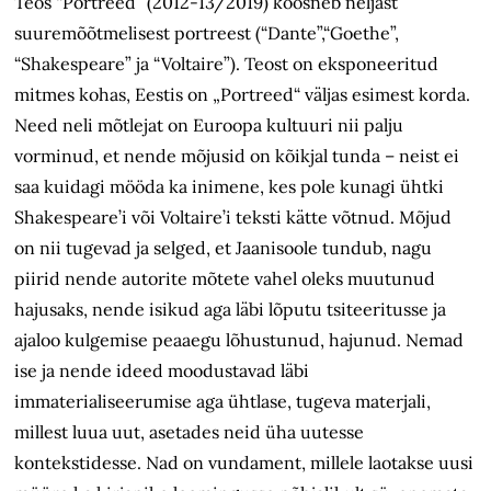
Teos “Portreed” (2012-13/2019) koosneb neljast
suuremõõtmelisest portreest (“Dante”,“Goethe”,
“Shakespeare” ja “Voltaire”). Teost on eksponeeritud
mitmes kohas, Eestis on „Portreed“ väljas esimest korda.
Need neli mõtlejat on Euroopa kultuuri nii palju
vorminud, et nende mõjusid on kõikjal tunda – neist ei
saa kuidagi mööda ka inimene, kes pole kunagi ühtki
Shakespeare’i või Voltaire’i teksti kätte võtnud. Mõjud
on nii tugevad ja selged, et Jaanisoole tundub, nagu
piirid nende autorite mõtete vahel oleks muutunud
hajusaks, nende isikud aga läbi lõputu tsiteeritusse ja
ajaloo kulgemise peaaegu lõhustunud, hajunud. Nemad
ise ja nende ideed moodustavad läbi
immaterialiseerumise aga ühtlase, tugeva materjali,
millest luua uut, asetades neid üha uutesse
kontekstidesse. Nad on vundament, millele laotakse uusi