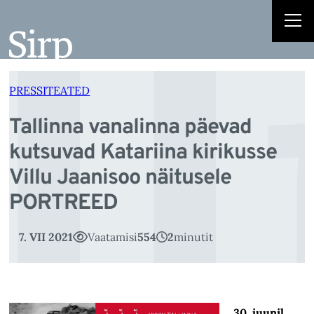
l
Liigu
sisu
juurde
PRESSITEATED
Tallinna vanalinna päevad
kutsuvad Katariina kirikusse
Villu Jaanisoo näitusele
PORTREED
7. VII 2021
Vaatamisi
554
2
minutit
30.
juunil