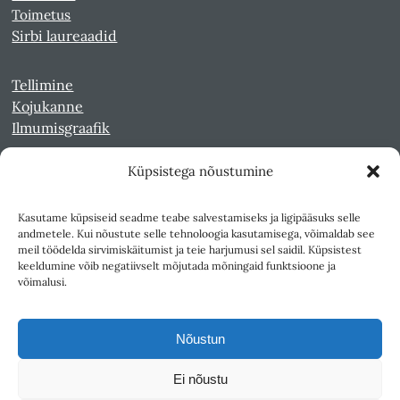
Toimetus
Sirbi laureaadid
Tellimine
Kojukanne
Ilmumisgraafik
Küpsistega nõustumine
Veebiarhiiv
Sirp pdf-failidena Digaris
Kasutame küpsiseid seadme teabe salvestamiseks ja ligipääsuks selle
Kultuurileht 1994-1997
andmetele. Kui nõustute selle tehnoloogia kasutamisega, võimaldab see
Reede 1989-1990
meil töödelda sirvimiskäitumist ja teie harjumusi sel saidil. Küpsistest
Sirp ja Vasar 1940-1989
keeldumine võib negatiivselt mõjutada mõningaid funktsioone ja
võimalusi.
Ligipääsetavus
Kasutustingimused
Nõustun
Teksti- ja andmekaeve
Ei nõustu