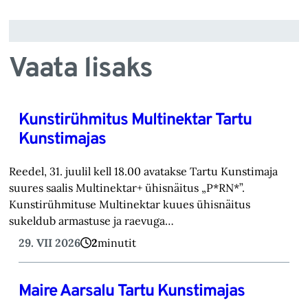
Vaata lisaks
Kunstirühmitus Multinektar Tartu
Kunstimajas
Reedel, 31. juulil kell 18.00 avatakse Tartu Kunstimaja
suures saalis Multinektar+ ühisnäitus „P*RN*”.
Kunstirühmituse Multinektar kuues ühisnäitus
sukeldub armastuse ja raevuga…
29. VII 2026
2
minutit
Maire Aarsalu Tartu Kunstimajas