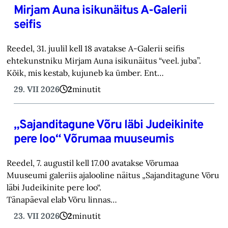
Mirjam Auna isikunäitus A-Galerii
seifis
Reedel, 31. juulil kell 18 avatakse A-Galerii seifis
ehtekunstniku Mirjam Auna isikunäitus “veel. juba”.
Kõik, mis kestab, kujuneb ka ümber. Ent…
29. VII 2026
2
minutit
„Sajanditagune Võru läbi Judeikinite
pere loo“ Võrumaa muuseumis
Reedel, 7. augustil kell 17.00 avatakse Võrumaa
Muuseumi galeriis ajalooline näitus „Sajanditagune Võru
läbi Judeikinite pere loo“.
Tänapäeval elab Võru linnas…
23. VII 2026
2
minutit