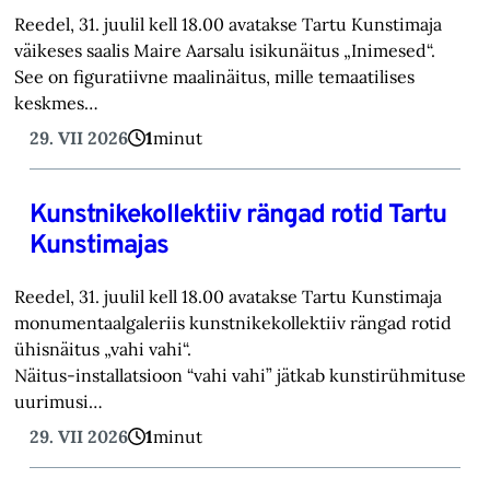
Reedel, 31. juulil kell 18.00 avatakse Tartu Kunstimaja
väikeses saalis Maire Aarsalu isikunäitus „Inimesed“.
See on figuratiivne maalinäitus, mille temaatilises
keskmes…
29. VII 2026
1
minut
Kunstnikekollektiiv rängad rotid Tartu
Kunstimajas
Reedel, 31. juulil kell 18.00 avatakse Tartu Kunstimaja
monumentaalgaleriis kunstnikekollektiiv rängad rotid
ühisnäitus „vahi vahi“.
Näitus-installatsioon “vahi vahi” jätkab kunstirühmituse
uurimusi…
29. VII 2026
1
minut