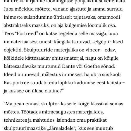
müüre ka kirjanike loomingusse põhjalikult süvenemata.
Juba mõeldud mõtete, vanade ajastute ja ammu surnud
inimeste sulandumine ühtlaselt tajutavaks, omamoodi
abstraktseks massiks, on aja kulgemise loomulik osa.
Teos “Portreed” on katse tegeleda selle massiga, luua
immateriaalsest uuesti käegakatsutavad, selgepiirilised
objektid. Skulptuuride materjaliks on vineer – odav,
kõikidele kättesaadav ehitusmaterjal, nagu on kõigile
kättesaadavaks muutunud Dante või Goethe sõnad.
Ideed ununevad, mälestus inimesest hajub ja siis kaob.
Kas portree suudab teda lõpliku kadumise eest kaitsta –
ja kas see on üldse oluline?”
“Ma pean ennast skulptoriks selle kõige klassikalisemas
mõttes. Töötades mitmesugustes materjalides,
tehnikates ja mahtudes, laiendan oma praktikat
skulptuurimaastike „äärealadele“, kus see muutub