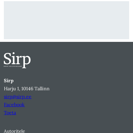
Sirp
Harju 1, 10146 Tallinn
sirp@sirp.ee
Facebook
Toeta
Autoritele