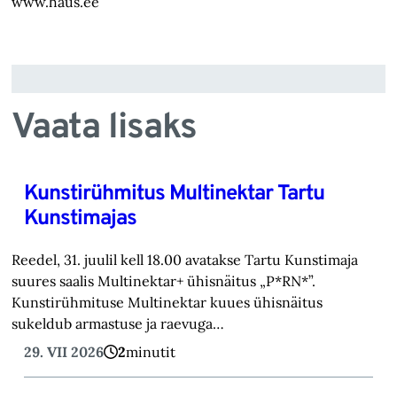
www.haus.ee
Vaata lisaks
Kunstirühmitus Multinektar Tartu
Kunstimajas
Reedel, 31. juulil kell 18.00 avatakse Tartu Kunstimaja
suures saalis Multinektar+ ühisnäitus „P*RN*”.
Kunstirühmituse Multinektar kuues ühisnäitus
sukeldub armastuse ja raevuga…
29. VII 2026
2
minutit