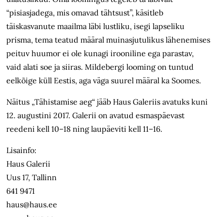
“pisiasjadega, mis omavad tähtsust”, käsitleb
täiskasvanute maailma läbi lustliku, isegi lapseliku
prisma, tema teatud määral muinasjutulikus lähenemises
peituv huumor ei ole kunagi irooniline ega parastav,
vaid alati soe ja siiras. Mildebergi looming on tuntud
eelkõige küll Eestis, aga väga suurel määral ka Soomes.
Näitus „Tähistamise aeg“ jääb Haus Galeriis avatuks kuni
12. augustini 2017. Galerii on avatud esmaspäevast
reedeni kell 10–18 ning laupäeviti kell 11–16.
Lisainfo:
Haus Galerii
Uus 17, Tallinn
641 9471
haus@haus.ee