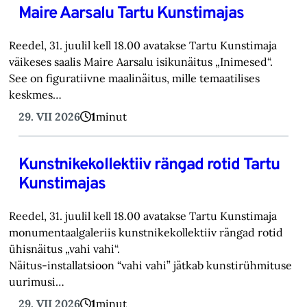
Maire Aarsalu Tartu Kunstimajas
Reedel, 31. juulil kell 18.00 avatakse Tartu Kunstimaja
väikeses saalis Maire Aarsalu isikunäitus „Inimesed“.
See on figuratiivne maalinäitus, mille temaatilises
keskmes…
29. VII 2026
1
minut
Kunstnikekollektiiv rängad rotid Tartu
Kunstimajas
Reedel, 31. juulil kell 18.00 avatakse Tartu Kunstimaja
monumentaalgaleriis kunstnikekollektiiv rängad rotid
ühisnäitus „vahi vahi“.
Näitus-installatsioon “vahi vahi” jätkab kunstirühmituse
uurimusi…
29. VII 2026
1
minut