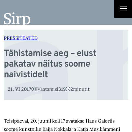
ä
Liigu
sisu
juurde
PRESSITEATED
Tähistamise aeg – elust
pakatav näitus soome
naivistidelt
21. VI 2017
Vaatamisi
319
2
minutit
Teisipäeval, 20. juunil kell 17 avatakse Haus Galeriis
soome kunstnike Raija Nokkala ja Katja Mesikämmeni