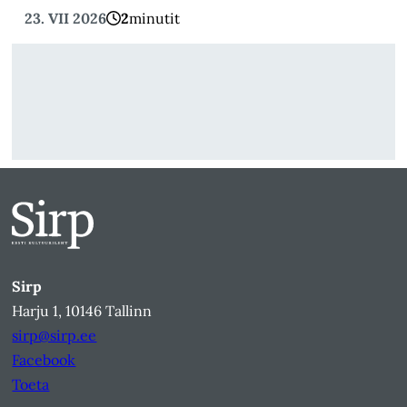
23. VII 2026
2
minutit
Sirp
Harju 1, 10146 Tallinn
sirp@sirp.ee
Facebook
Toeta