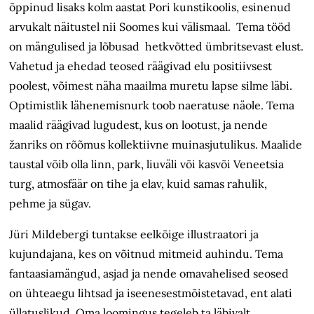
õppinud lisaks kolm aastat Pori kunstikoolis, esinenud
arvukalt näitustel nii Soomes kui välismaal. Tema tööd
on mängulised ja lõbusad hetkvõtted ümbritsevast elust.
Vahetud ja ehedad teosed räägivad elu positiivsest
poolest, võimest näha maailma muretu lapse silme läbi.
Optimistlik lähenemisnurk toob naeratuse näole. Tema
maalid räägivad lugudest, kus on lootust, ja nende
žanriks on rõõmus kollektiivne muinasjutulikus. Maalide
taustal võib olla linn, park, liuväli või kasvõi Veneetsia
turg, atmosfäär on tihe ja elav, kuid samas rahulik,
pehme ja sügav.
Jüri Mildebergi tuntakse eelkõige illustraatori ja
kujundajana, kes on võitnud mitmeid auhindu. Tema
fantaasiamängud, asjad ja nende omavahelised seosed
on ühteaegu lihtsad ja iseenesestmõistetavad, ent alati
üllatuslikud. Oma loomingus tegeleb ta läbivalt