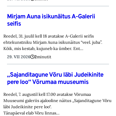
Mirjam Auna isikunäitus A-Galerii
seifis
Reedel, 31. juulil kell 18 avatakse A-Galerii seifis
ehtekunstniku Mirjam Auna isikunäitus “veel. juba”.
Kõik, mis kestab, kujuneb ka ümber. Ent…
29. VII 2026
2
minutit
„Sajanditagune Võru läbi Judeikinite
pere loo“ Võrumaa muuseumis
Reedel, 7. augustil kell 17.00 avatakse Võrumaa
Muuseumi galeriis ajalooline näitus „Sajanditagune Võru
läbi Judeikinite pere loo“.
Tänapäeval elab Võru linnas…