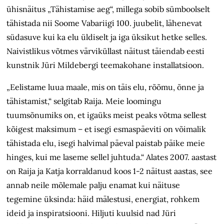
ühisnäitus „Tähistamise aeg“, millega sobib sümboolselt
tähistada nii Soome Vabariigi 100. juubelit, lähenevat
südasuve kui ka elu üldiselt ja iga üksikut hetke selles.
Naivistlikus võtmes värviküllast näitust täiendab eesti
kunstnik Jüri Mildebergi teemakohane installatsioon.
„Eelistame luua maale, mis on täis elu, rõõmu, õnne ja
tähistamist,“ selgitab Raija. Meie loomingu
tuumsõnumiks on, et igaüks meist peaks võtma sellest
kõigest maksimum – et isegi esmaspäeviti on võimalik
tähistada elu, isegi halvimal päeval paistab päike meie
hinges, kui me laseme sellel juhtuda.“ Alates 2007. aastast
on Raija ja Katja korraldanud koos 1-2 näitust aastas, see
annab neile mõlemale palju enamat kui näituse
tegemine üksinda: häid mälestusi, energiat, rohkem
ideid ja inspiratsiooni. Hiljuti kuulsid nad Jüri