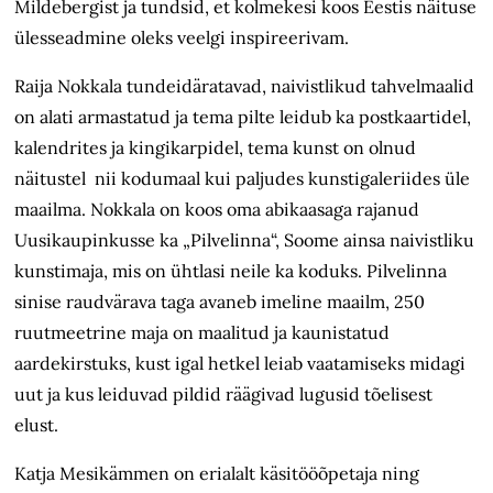
Mildebergist ja tundsid, et kolmekesi koos Eestis näituse
ülesseadmine oleks veelgi inspireerivam.
Raija Nokkala tundeidäratavad, naivistlikud tahvelmaalid
on alati armastatud ja tema pilte leidub ka postkaartidel,
kalendrites ja kingikarpidel, tema kunst on olnud
näitustel nii kodumaal kui paljudes kunstigaleriides üle
maailma. Nokkala on koos oma abikaasaga rajanud
Uusikaupinkusse ka „Pilvelinna“, Soome ainsa naivistliku
kunstimaja, mis on ühtlasi neile ka koduks. Pilvelinna
sinise raudvärava taga avaneb imeline maailm, 250
ruutmeetrine maja on maalitud ja kaunistatud
aardekirstuks, kust igal hetkel leiab vaatamiseks midagi
uut ja kus leiduvad pildid räägivad lugusid tõelisest
elust.
Katja Mesikämmen on erialalt käsitööõpetaja ning