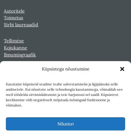
Autoritele
Toimetus
Sirbi laureaadid
Tellimine
Kojukanne
Ilmumisgraafik
Küpsistega nõustumine
Veebiarhiiv
Sirp pdf-failidena Digaris
Kasutame küpsiseid seadme teabe salvestamiseks ja ligipääsuks selle
Kultuurileht 1994-1997
andmetele. Kui nõustute selle tehnoloogia kasutamisega, võimaldab see
Reede 1989-1990
meil töödelda sirvimiskäitumist ja teie harjumusi sel saidil. Küpsistest
Sirp ja Vasar 1940-1989
keeldumine võib negatiivselt mõjutada mõningaid funktsioone ja
võimalusi.
Ligipääsetavus
Kasutustingimused
Nõustun
Teksti- ja andmekaeve