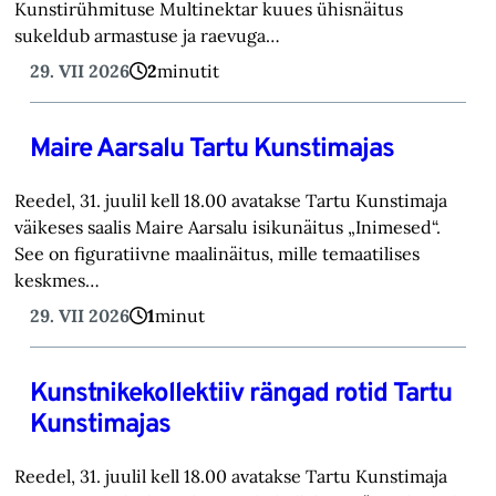
Kunstirühmituse Multinektar kuues ühisnäitus
sukeldub armastuse ja raevuga…
29. VII 2026
2
minutit
Maire Aarsalu Tartu Kunstimajas
Reedel, 31. juulil kell 18.00 avatakse Tartu Kunstimaja
väikeses saalis Maire Aarsalu isikunäitus „Inimesed“.
See on figuratiivne maalinäitus, mille temaatilises
keskmes…
29. VII 2026
1
minut
Kunstnikekollektiiv rängad rotid Tartu
Kunstimajas
Reedel, 31. juulil kell 18.00 avatakse Tartu Kunstimaja