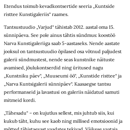
Etendus toimub kevadkontsertide seeria „Kuntside
risttee Kunstigaleriis“ raames.
Tantsustuudio „Varjud“ tähistab 2012. aastal oma 15.
sünnipäeva. See pole ainus tähtis sündmus: koostöö
Narva Kunstigaleriiga saab 5-aastaseks. Nende aastate
jooksul on tantsustuudio õpilased osa võtnud paljudest
galerii sündmustest, nende seas kunstnike näituste
avamised, jõulukontserdid ning üritused nagu
„Kunstniku päev“, „Muuseumi öö“, „Kunstide risttee“ ja
„Narva Kuntsigalerii sünnipäev“. Kaasaegse tantsu
performanseid ja lavastusi on galeriis näidatud samuti
mitmeid kordi.
„Tähesadu“ – on kujutlus sellest, mis juhtub siis, kui
kukub täht, kuhu see kaob ning millised emotsioonid ja
mõtted tähistaevast vaadates tekivad. Väikese vaataja