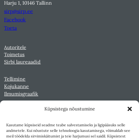
Harju 1, 10146 Tallinn
sirp@sirp.ee
Facebook
Toeta
Autoritele
Toimetus
Sirbi laureaadid
Tellimine
Kojukanne
Ilmumisgraafik
Küpsistega nõustumine
Veebiarhiiv
Sirp pdf-failidena Digaris
Kasutame küpsiseid seadme teabe salvestamiseks ja ligipääsuks selle
Kultuurileht 1994-1997
andmetele. Kui nõustute selle tehnoloogia kasutamisega, võimaldab see
Reede 1989-1990
meil töödelda sirvimiskäitumist ja teie harjumusi sel saidil. Küpsistest