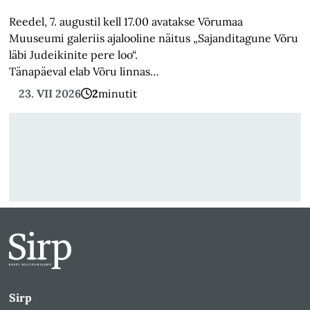
Reedel, 7. augustil kell 17.00 avatakse Võrumaa
Muuseumi galeriis ajalooline näitus „Sajanditagune Võru
läbi Judeikinite pere loo“.
Tänapäeval elab Võru linnas…
23. VII 2026
2
minutit
Sirp