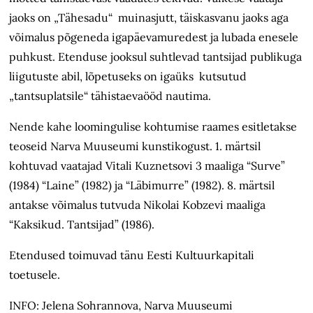
jaoks on „Tähesadu“ muinasjutt, täiskasvanu jaoks aga
võimalus põgeneda igapäevamuredest ja lubada enesele
puhkust. Etenduse jooksul suhtlevad tantsijad publikuga
liigutuste abil, lõpetuseks on igaüks kutsutud
„tantsuplatsile“ tähistaevaööd nautima.
Nende kahe loomingulise kohtumise raames esitletakse
teoseid Narva Muuseumi kunstikogust. 1. märtsil
kohtuvad vaatajad Vitali Kuznetsovi 3 maaliga “Surve”
(1984) “Laine” (1982) ja “Läbimurre” (1982). 8. märtsil
antakse võimalus tutvuda Nikolai Kobzevi maaliga
“Kaksikud. Tantsijad” (1986).
Etendused toimuvad tänu Eesti Kultuurkapitali
toetusele.
INFO: Jelena Sohrannova, Narva Muuseumi