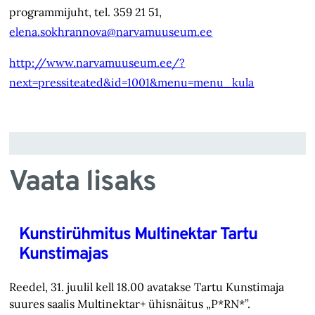
programmijuht, tel. 359 21 51,
elena.sokhrannova@narvamuuseum.ee
http://www.narvamuuseum.ee/?
next=pressiteated&id=1001&menu=menu_kula
Vaata lisaks
Kunstirühmitus Multinektar Tartu
Kunstimajas
Reedel, 31. juulil kell 18.00 avatakse Tartu Kunstimaja
suures saalis Multinektar+ ühisnäitus „P*RN*”.