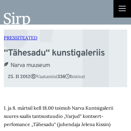
“
Liigu
sisu
juurde
PRESSITEATED
“Tähesadu“ kunstigaleriis
Narva muuseum
25. II 2012
Vaatamisi
336
1
minut
1. ja 8. märtsil kell 18.00 toimub Narva Kuntsigalerii
suures saalis tantsustuudio „Varjud“ kontsert-
perfomance „Tähesadu“ (juhendaja Jelena Kissin)