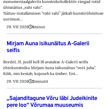
monumentaalgaleriis kunstnikekollektiiv rängad rotid
ühisnäitus „vahi vahi“.
Näitus-installatsioon “vahi vahi” jätkab kunstirühmituse
uurimusi…
29. VII 2026
1
minut
Mirjam Auna isikunäitus A-Galerii
seifis
Reedel, 31. juulil kell 18 avatakse A-Galerii seifis
ehtekunstniku Mirjam Auna isikunäitus “veel. juba”.
Kõik, mis kestab, kujuneb ka ümber. Ent…
29. VII 2026
2
minutit
„Sajanditagune Võru läbi Judeikinite
pere loo“ Võrumaa muuseumis