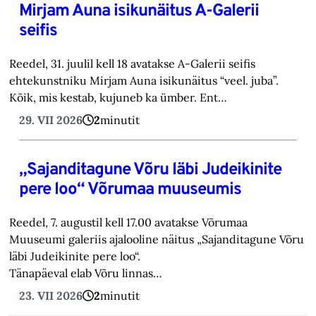
Mirjam Auna isikunäitus A-Galerii
seifis
Reedel, 31. juulil kell 18 avatakse A-Galerii seifis
ehtekunstniku Mirjam Auna isikunäitus “veel. juba”.
Kõik, mis kestab, kujuneb ka ümber. Ent…
29. VII 2026
2
minutit
„Sajanditagune Võru läbi Judeikinite
pere loo“ Võrumaa muuseumis
Reedel, 7. augustil kell 17.00 avatakse Võrumaa
Muuseumi galeriis ajalooline näitus „Sajanditagune Võru
läbi Judeikinite pere loo“.
Tänapäeval elab Võru linnas…
23. VII 2026
2
minutit