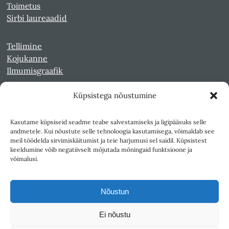
Toimetus
Sirbi laureaadid
Tellimine
Kojukanne
Ilmumisgraafik
Küpsistega nõustumine
Veebiarhiiv
Sirp pdf-failidena Digaris
Kasutame küpsiseid seadme teabe salvestamiseks ja ligipääsuks selle
Kultuurileht 1994-1997
andmetele. Kui nõustute selle tehnoloogia kasutamisega, võimaldab see
Reede 1989-1990
meil töödelda sirvimiskäitumist ja teie harjumusi sel saidil. Küpsistest
Sirp ja Vasar 1940-1989
keeldumine võib negatiivselt mõjutada mõningaid funktsioone ja
võimalusi.
Ligipääsetavus
Kasutustingimused
Nõustun
Teksti- ja andmekaeve
Ei nõustu