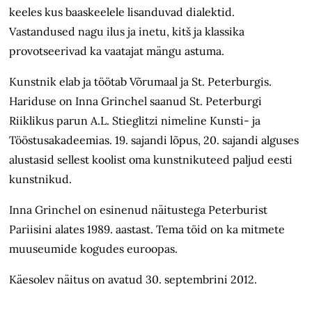
keeles kus baaskeelele lisanduvad dialektid.
Vastandused nagu ilus ja inetu, kitš ja klassika
provotseerivad ka vaatajat mängu astuma.
Kunstnik elab ja töötab Võrumaal ja St. Peterburgis.
Hariduse on Inna Grinchel saanud St. Peterburgi
Riiklikus parun A.L. Stieglitzi nimeline Kunsti- ja
Tööstusakadeemias. 19. sajandi lõpus, 20. sajandi alguses
alustasid sellest koolist oma kunstnikuteed paljud eesti
kunstnikud.
Inna Grinchel on esinenud näitustega Peterburist
Pariisini alates 1989. aastast. Tema töid on ka mitmete
muuseumide kogudes euroopas.
Käesolev näitus on avatud 30. septembrini 2012.