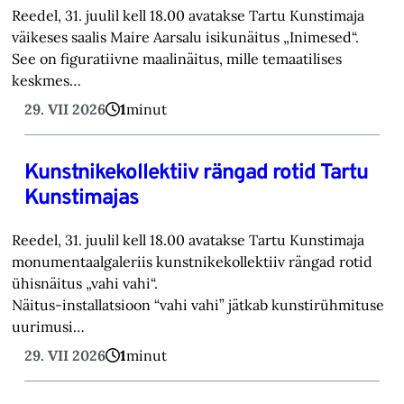
Reedel, 31. juulil kell 18.00 avatakse Tartu Kunstimaja
väikeses saalis Maire Aarsalu isikunäitus „Inimesed“.
See on figuratiivne maalinäitus, mille temaatilises
keskmes…
29. VII 2026
1
minut
Kunstnikekollektiiv rängad rotid Tartu
Kunstimajas
Reedel, 31. juulil kell 18.00 avatakse Tartu Kunstimaja
monumentaalgaleriis kunstnikekollektiiv rängad rotid
ühisnäitus „vahi vahi“.
Näitus-installatsioon “vahi vahi” jätkab kunstirühmituse
uurimusi…
29. VII 2026
1
minut