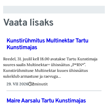
Vaata lisaks
Kunstirühmitus Multinektar Tartu
Kunstimajas
Reedel, 31. juulil kell 18.00 avatakse Tartu Kunstimaja
suures saalis Multinektar+ ühisnäitus „P*RN*”.
Kunstirühmituse Multinektar kuues ühisnäitus
sukeldub armastuse ja raevuga…
29. VII 2026
2
minutit
Maire Aarsalu Tartu Kunstimajas