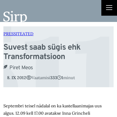
Su
Liigu
sisu
juurde
PRESSITEATED
Suvest saab sügis ehk
Transformatsioon
Piret Meos
8. IX 2012
Vaatamisi
333
1
minut
Septembri teisel nädalal on ka kastellaanimajas uus
algus. 12.09 kell 17.00 avatakse Inna Grincheli