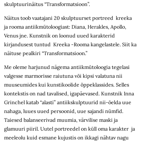
skulptuurinäitus “Transformatsioon”.
Näitus toob vaatajani 20 skulptuurset portreed kreeka
ja rooma antiikmütoloogiast: Diana, Herakles, Apollo,
Venus jne. Kunstnik on loonud uued karakterid
kirjandusest tuntud Kreeka -Rooma kangelastele. Siit ka
näituse pealkiri “Transformatsioon.”
Me oleme harjunud nägema antiikmütoloogia tegelasi
valgesse marmorisse raiutuna või kipsi valatuna nii
muuseumides kui kunstikoolide õppeklassides. Selles
kontekstis on nad tavalised, igapäevased. Kunstnik Inna
Grinchel katab “alasti” antiikskulptuurid nii-öelda uue
nahaga, luues uued persoonid, uue sajandi nümfid.
Taiesed balanseerivad muumia, värvilise maski ja
glamuuri piiril. Uutel portreedel on küll oma karakter ja
meeleolu kuid esmane kujustis on ikkagi nähtav nagu