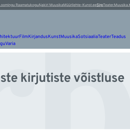
rb
Loomingu Raamatukogu
Ajakiri Muusika
Müürileht
e-Kunst.ee
Sirp
Teater.Muusika.
hitektuur
Film
Kirjandus
Kunst
Muusika
Sotsiaalia
Teater
Teadus
ugu
Varia
te kirjutiste võistluse