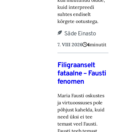
küll muutunud olude,
kuid ‎interpreedi
suhtes endiselt
kõrgete ootustega.‎
Säde Einasto
7. VIII 2026
4
minutit
Filigraanselt
fataalne – Fausti
fenomen
Maria Fausti oskustes
ja virtuoossuses pole
põhjust kahelda, kuid
need üksi ei tee
temast ‎veel Fausti.
Fausti teeb temast