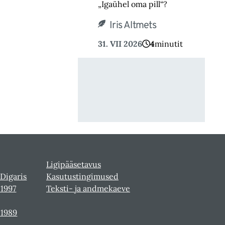
„Igaühel oma pill“?
Iris Altmets
31. VII 2026
4
minutit
Ligipääsetavus
 Digaris
Kasutustingimused
-1997
Teksti- ja andmekaeve
-1989