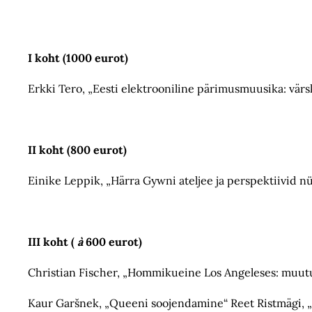
I koht (1000 eurot)
Erkki Tero, „Eesti elektrooniline pärimusmuusika: värs
II koht (800 eurot)
Einike Leppik, „Härra Gywni ateljee ja perspektiivid 
III koht (
à
600 eurot)
Christian Fischer, „Hommikueine Los Angeleses: muut
Kaur Garšnek, „Queeni soojendamine“ Reet Ristmägi, 