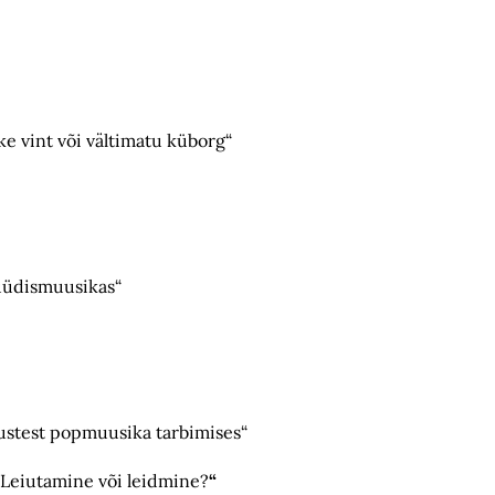
ke vint või vältimatu küborg“
nüüdismuusikas“
ustest popmuusika tarbimises“
„Leiutamine või leidmine?
“