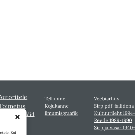
Autoritele
Tellimine
Veebiarhiiv
Toimetus
Kojukanne
Sirp pdf-failidena
Ilmumisgraafik
Kultuurileht 1994
Sirbi laureaadid
Reede 1989-1990
Sirp ja Vasar 1940
etele. Kui