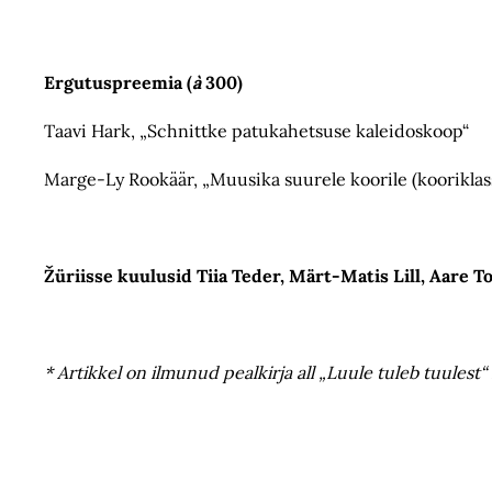
Ergutuspreemia (
à
300)
Taavi Hark, „Schnittke patukahetsuse kaleidoskoop“
Marge-Ly Rookäär, „Muusika suurele koorile (kooriklas
Žüriisse kuulusid Tiia Teder, Märt-Matis Lill, Aare To
* Artikkel on ilmunud pealkirja all „Luule tuleb tuulest“ 