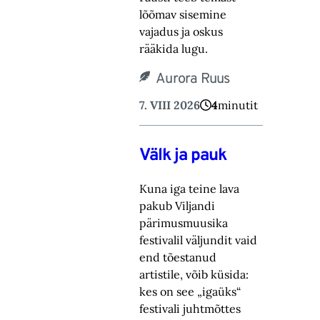
lõõmav sisemine
vajadus ja oskus
rääkida lugu.‎
Aurora Ruus
7. VIII 2026
4
minutit
Välk ja pauk
Kuna iga teine lava
pakub Viljandi
pärimusmuusika
festivalil väljundit vaid
end tõestanud
artistile, võib küsida:
kes on see „igaüks“
festivali juhtmõttes