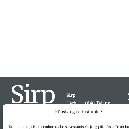
Sirp
Harju 1, 10146 Tallinn
sirp@sirp.ee
Küpsistega nõustumine
Facebook
Toeta
Kasutame küpsiseid seadme teabe salvestamiseks ja ligipääsuks selle andm