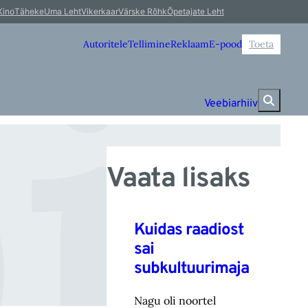
i
Kino
Täheke
Uma Leht
Vikerkaar
Värske Rõhk
Õpetajate Leht
Autoritele
Tellimine
Reklaam
E-pood
Toeta
Veebiarhiiv
Vaata lisaks
Kuidas raadiost
sai
subkultuurimaja
Nagu oli noortel