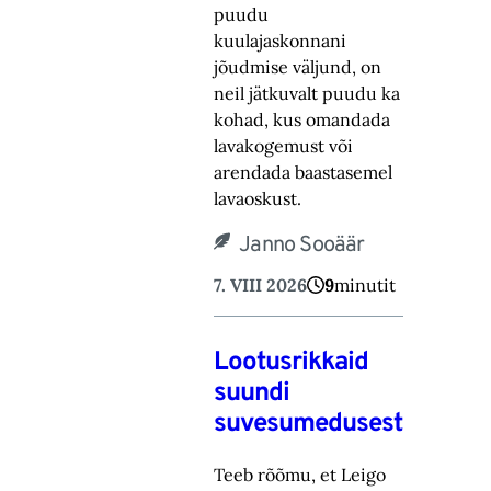
puudu
kuulajaskonnani
jõudmise väljund, on
neil jätkuvalt puudu ka
kohad, ‎kus omandada
lavakogemust või
arendada baastasemel
lavaoskust.‎
Janno Sooäär
7. VIII 2026
9
minutit
Lootusrikkaid
suundi
suvesumedusest
Teeb rõõmu, et Leigo