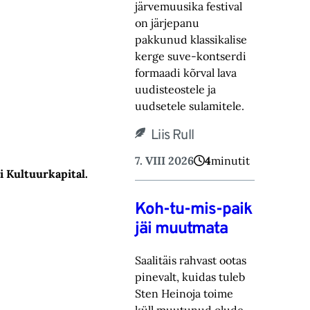
järvemuusika festival
on järjepanu
pakkunud klassikalise
kerge suve-‎kontserdi
formaadi kõrval lava
uudisteostele ja
uudsetele sulamitele.‎
Liis Rull
7. VIII 2026
4
minutit
ti Kultuurkapital.
Koh-tu-mis-paik
jäi muutmata
Saalitäis rahvast ootas
pinevalt, kuidas tuleb
Sten Heinoja toime