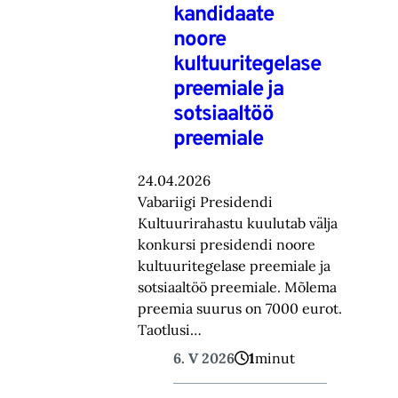
kandidaate
noore
kultuuritegelase
preemiale ja
sotsiaaltöö
preemiale
24.04.2026
Vabariigi Presidendi
Kultuurirahastu kuulutab välja
konkursi presidendi noore
kultuuritegelase preemiale ja
sotsiaaltöö preemiale. Mõlema
preemia suurus on 7000 eurot.
Taotlusi…
6. V 2026
1
minut