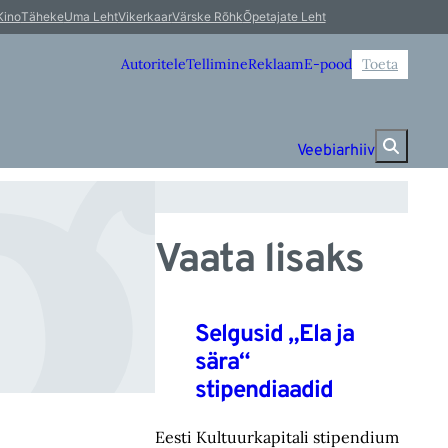
gu
Kino
Täheke
Uma Leht
Vikerkaar
Värske Rõhk
Õpetajate Leht
Autoritele
Tellimine
Reklaam
E-pood
Toeta
Veebiarhiiv
Vaata lisaks
Selgusid „Ela ja
sära“
stipendiaadid
Eesti Kultuurkapitali stipendium