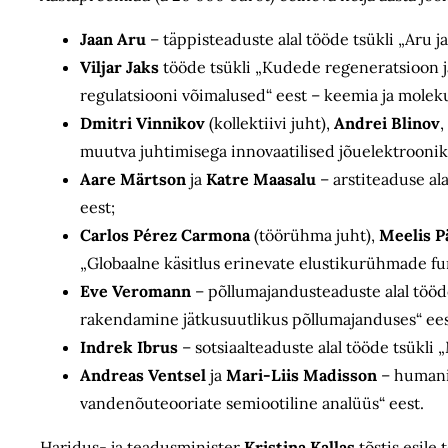
Jaan Aru
– täppisteaduste alal tööde tsükli „Aru 
Viljar Jaks
tööde tsükli „Kudede regeneratsioon ja
regulatsiooni võimalused“ eest – keemia ja moleku
Dmitri Vinnikov
(kollektiivi juht),
Andrei Blinov
,
muutva juhtimisega innovaatilised jõuelektroonik
Aare Märtson
ja
Katre Maasalu
– arstiteaduse al
eest;
Carlos Pérez Carmona
(töörühma juht),
Meelis P
„Globaalne käsitlus erinevate elustikurühmade fu
Eve Veromann
– põllumajandusteaduste alal tööd
rakendamine jätkusuutlikus põllumajanduses“ ees
Indrek Ibrus
– sotsiaalteaduste alal tööde tsükl
Andreas Ventsel
ja
Mari-Liis Madisson
– humanit
vandenõuteooriate semiootiline analüüs“ eest.
Haridus- ja teadusminister
Kristina Kallas
tõstis esile