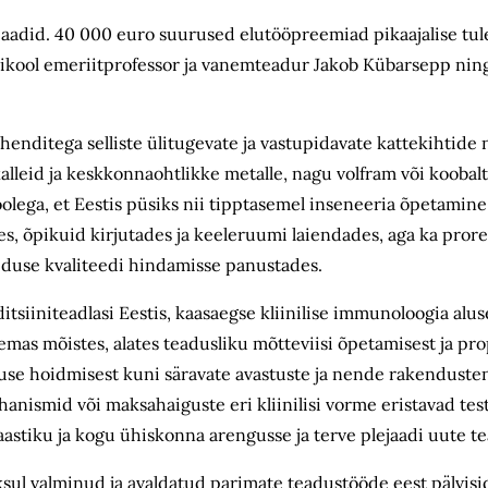
reaadid. 40 000 euro suurused elutööpreemiad pikaajalise tul
likool emeriitprofessor ja vanemteadur Jakob Kübarsepp nin
henditega selliste ülitugevate ja vastupidavate kattekihtide
kalleid ja keskkonnaohtlikke metalle, nagu volfram või koobal
ega, et Eestis püsiks nii tipptasemel inseneeria õpetamine
s, õpikuid kirjutades ja keeleruumi laiendades, aga ka pror
duse kvaliteedi hindamisse panustades.
iiniteadlasi Eestis, kaasaegse kliinilise immunoloogia aluse
mas mõistes, alates teadusliku mõtteviisi õpetamisest ja pr
kuse hoidmisest kuni säravate avastuste ja nende rakenduste
anismid või maksahaiguste eri kliinilisi vorme eristavad test
stiku ja kogu ühiskonna arengusse ja terve plejaadi uute te
ksul valminud ja avaldatud parimate teadustööde eest pälvisi