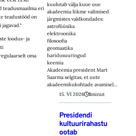
kuulutab välja kuue uue
d teadusmaailma eri
akadeemia liikme valimised
de teadustööd on
järgmistes valdkondades:
 jagavad.“
astrofüüsika
elektroonika
iste loodus- ja
filosoofia
ti
geomaatika
haridusuuringud
regulaarselt oma
keemia
Akadeemia president Mart
Saarma selgitas, et uute
akadeemikukohtade avamisel…
15. VI 2026
1
minut
Presidendi
kultuurirahastu
ootab