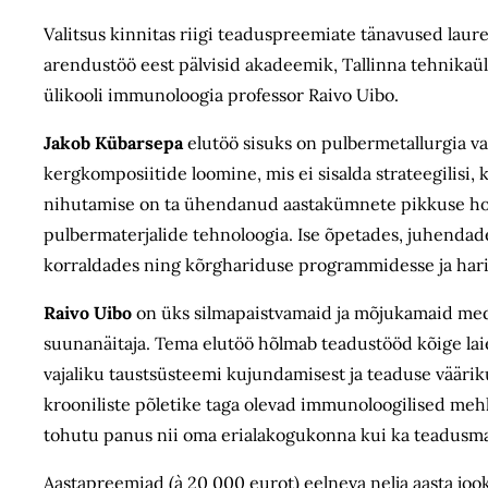
Valitsus kinnitas riigi teaduspreemiate tänavused lau
arendustöö eest pälvisid akadeemik, Tallinna tehnikaü
ülikooli immunoloogia professor Raivo Uibo.
Jakob Kübarsepa
elutöö sisuks on pulbermetallurgia va
kergkomposiitide loomine, mis ei sisalda strateegilisi, 
nihutamise on ta ühendanud aastakümnete pikkuse hool
pulbermaterjalide tehnoloogia. Ise õpetades, juhendade
korraldades ning kõrghariduse programmidesse ja hari
Raivo Uibo
on üks silmapaistvamaid ja mõjukamaid medits
suunanäitaja. Tema elutöö hõlmab teadustööd kõige laie
vajaliku taustsüsteemi kujundamisest ja teaduse vääri
krooniliste põletike taga olevad immunoloogilised mehh
tohutu panus nii oma erialakogukonna kui ka teadusmaa
Aastapreemiad (à 20 000 eurot) eelneva nelja aasta joo