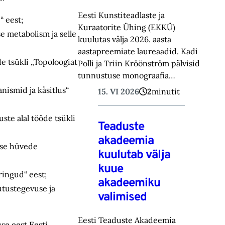
Eesti Kunstiteadlaste ja
“ eest;
Kuraatorite Ühing (EKKÜ)
e metabolism ja selle
kuulutas välja 2026. aasta
aastapreemiate laureaadid. Kadi
e tsükli „Topoloogiat
Polli ja Triin Kröönström pälvisid
tunnustuse monograafia…
nismid ja käsitlus“
15. VI 2026
2
minutit
ste alal tööde tsükli
Teaduste
akadeemia
use hüvede
kuulutab välja
kuue
ringud“ eest;
akadeemiku
utustegevuse ja
valimised
Eesti Teaduste Akadeemia
se eest Eesti