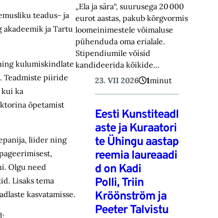
„Ela ja sära“, suurusega 20 000
emusliku teadus- ja
eurot aastas, pakub kõrgvormis
g akadeemik ja Tartu
loomeinimestele võimaluse
pühenduda oma erialale.
Stipendiumile võisid
 ning kulumiskindlate
kandideerida kõikide…
t. Teadmiste piiride
23. VII 2026
1
minut
 kui ka
ektorina õpetamist
Eesti Kunstiteadl
aste ja Kuraatori
te Ühingu aastap
panija, liider ning
reemia laureaadi
opageerimisest,
d on Kadi
ni. Olgu need
Polli, Triin
id. Lisaks tema
Kröönström ja
adlaste kasvatamisse.
Peeter Talvistu
d: