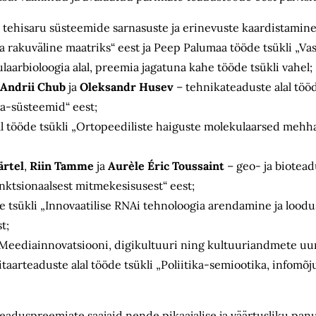
ja tehisaru süsteemide sarnasuste ja erinevuste kaardistamine
 rakuväline maatriks“ eest ja Peep Palumaa tööde tsükli „Vas
laarbioloogia alal, preemia jagatuna kahe tööde tsükli vahel;
Andrii Chub
ja
Oleksandr Husev
– tehnikateaduste alal tööd
a-süsteemid“ eest;
al tööde tsükli „Ortopeediliste haiguste molekulaarsed mehha
ärtel
,
Riin Tamme
ja
Aurèle Éric Toussaint
– geo- ja bioteadu
nktsionaalsest mitmekesisusest“ eest;
e tsükli „Innovaatilise RNAi tehnoloogia arendamine ja lood
t;
i „Meediainnovatsiooni, digikultuuri ning kultuuriandmete uu
aarteaduste alal tööde tsükli „Poliitika-semiootika, infomõj
 teaduspreemiate saajaid nende pikaajalise ja väärtusliku panu