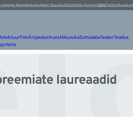
l
Loomingu Raamatukogu
Ajakiri Muusika
Müürileht
e-Kunst.ee
Sirp
Teater.Muusika.
hitektuur
Film
Kirjandus
Kunst
Muusika
Sotsiaalia
Teater
Teadus
ugu
Varia
spreemiate laureaadid