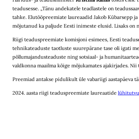
teadusesse. „Tänu andekatele teadlastele on teadussa
tahke. Elutööpreemiate laureaadid Jakob Kübarsepp ja
mõjutanud ka paljude Eesti inimeste elusid. Lisaks on 
Riigi teaduspreemiate komisjoni esimees, Eesti teadu
tehnikateaduste taotluste suurepärane tase oli igati me
põllumajandusteaduste ning sotsiaal- ja humanitaartea
valdkonna maailma kõige mõjukamates ajakirjades. Nii 
Preemiad antakse pidulikult üle vabariigi aastapäeva tä
2024. aasta riigi teaduspreemiate laureaatide
lühitutv