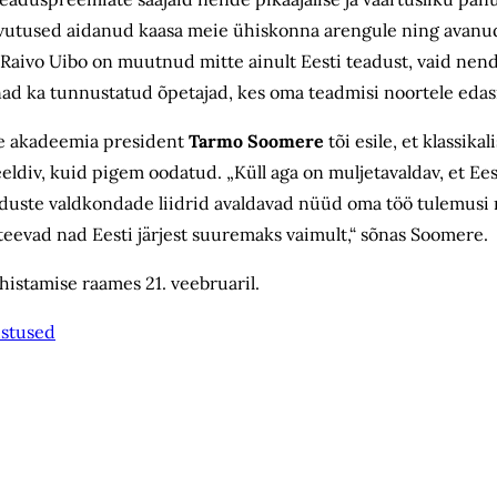
avutused aidanud kaasa meie ühiskonna arengule ning avanu
 Raivo Uibo on muutnud mitte ainult Eesti teadust, vaid nen
nad ka tunnustatud õpetajad, kes oma teadmisi noortele edasi
se akadeemia president
Tarmo Soomere
tõi esile, et klassikal
eldiv, kuid pigem oodatud. „Küll aga on muljetavaldav, et Ees
duste valdkondade liidrid avaldavad nüüd oma töö tulemusi 
teevad nad Eesti järjest suuremaks vaimult,“ sõnas Soomere.
histamise raames 21. veebruaril.
ustused