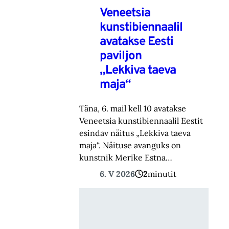
Veneetsia
kunstibiennaalil
avatakse Eesti
paviljon
„Lekkiva taeva
maja“
Täna, 6. mail kell 10 avatakse
Veneetsia kunstibiennaalil Eestit
esindav näitus „Lekkiva taeva
maja“. Näituse avanguks on
kunstnik Merike Estna…
6. V 2026
2
minutit