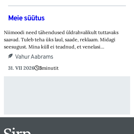
Meie süütus
Niimoodi need tähendused üldrahvalikult tuttavaks
saavad. Tuleb teha üks laul, saade, reklaam. Midagi
seesugust. Mina küll ei teadnud, et venelasi…
Vahur Aabrams
31. VII 2026
3
minutit