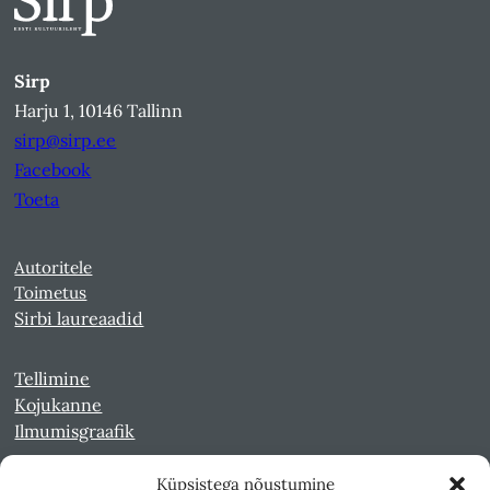
Sirp
Harju 1, 10146 Tallinn
sirp@sirp.ee
Facebook
Toeta
Autoritele
Toimetus
Sirbi laureaadid
Tellimine
Kojukanne
Ilmumisgraafik
Küpsistega nõustumine