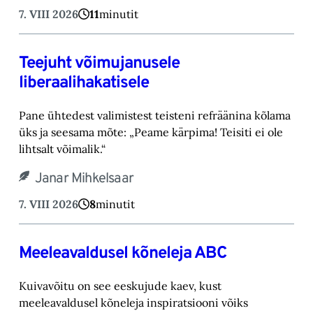
7. VIII 2026
11
minutit
Teejuht võimujanusele
liberaalihakatisele
Pane ühtedest valimistest teisteni refräänina kõlama
üks ja seesama mõte: „Peame kärpima! ‎Teisiti ei ole
lihtsalt võimalik.“‎
Janar Mihkelsaar
7. VIII 2026
8
minutit
Meeleavaldusel kõneleja ABC
Kuivavõitu on see eeskujude kaev, kust
meeleavaldusel kõneleja inspiratsiooni võiks