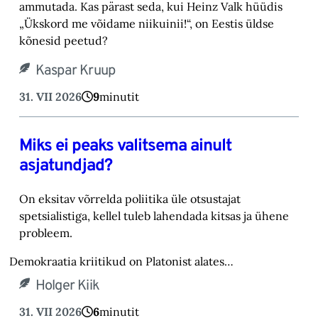
ammutada. Kas pärast seda, kui Heinz Valk hüüdis
„Ükskord me võidame niikuinii!“, on Eestis üldse
kõnesid peetud?
Kaspar Kruup
31. VII 2026
9
minutit
Miks ei peaks valitsema ainult
asjatundjad?
On eksitav võrrelda poliitika üle otsustajat
spetsialistiga, kellel tuleb lahendada kitsas ja ühene
probleem.
Demokraatia kriitikud on Platonist alates…
Holger Kiik
31. VII 2026
6
minutit