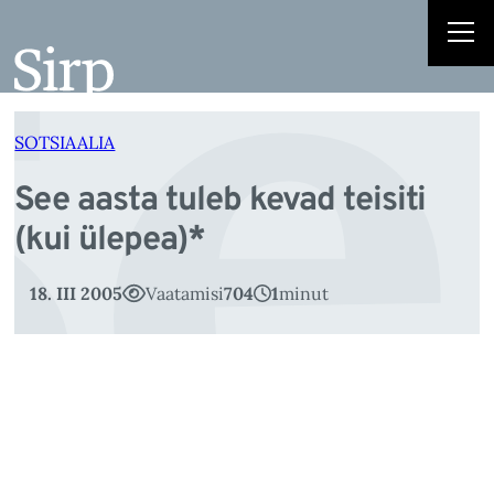
e
Liigu
sisu
juurde
SOTSIAALIA
See aasta tuleb kevad teisiti
(kui ülepea)*
18. III 2005
Vaatamisi
704
1
minut