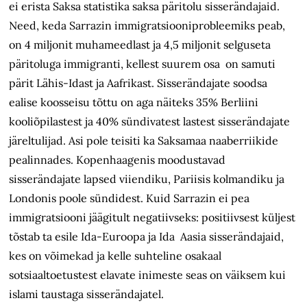
ei erista Saksa statistika saksa päritolu sisserändajaid.
Need, keda Sarrazin immigratsiooniprobleemiks peab,
on 4 miljonit muhameedlast ja 4,5 miljonit selguseta
päritoluga immigranti, kellest suurem osa on samuti
pärit Lähis-Idast ja Aafrikast. Sisserändajate soodsa
ealise koosseisu tõttu on aga näiteks 35% Berliini
kooliõpilastest ja 40% sündivatest lastest sisserändajate
järeltulijad. Asi pole teisiti ka Saksamaa naaberriikide
pealinnades. Kopenhaagenis moodustavad
sisserändajate lapsed viiendiku, Pariisis kolmandiku ja
Londonis poole sündidest. Kuid Sarrazin ei pea
immigratsiooni jäägitult negatiivseks: positiivsest küljest
tõstab ta esile Ida-Euroopa ja Ida Aasia sisserändajaid,
kes on võimekad ja kelle suhteline osakaal
sotsiaaltoetustest elavate inimeste seas on väiksem kui
islami taustaga sisserändajatel.