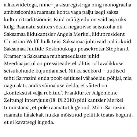
allikaviidetega, nime- ja sisuregistriga ning monograafia
ambitsiooniga raamatu kohta väga palju isegi saksa
kultuuritraditsioonis. Kuid müügiedu on vaid asja üks
külg. Raamatu suhtes võtsid negatiivse seisukoha nii
Saksamaa liidukantsler Angela Merkel, liidupresident
Christian Wulff, hulk teisi Saksamaa juhtivaid poliitikuid,
Saksamaa Juutide Kesknõukogu peasekretär Stephan J.
Kramer ja Saksamaa muhameedlaste juhid.
Meediaajastul on pressiteadetel tähtis roll avalikkuse
seisukohtade kujundamisel. Nii ka seekord – uudised
tehti Sarrazini enda poolt esitlusel väljaöeldu põhjal, mis,
nagu alati, andis võimaluse öelda, et väited on
„kontekstist välja rebitud”. Frankfurter Allgemeine
Zeitungi intervjuus (18. IX 2010) pidi kantsler Merkel
tunnistama, et pole raamatut lugenud. Mõni Sarrazini
raamatu häälekalt hukka mõistnud poliitik teatas koguni,
et ei kavatsegi lugeda.