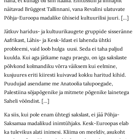
näha, et kunagi oli siin Itaalia. Ehitusstiil ja linnapilt
näitavad Brüggest Tallinnani, vana Revalini ulatuvate
Põhja-Euroopa madalike ühiseid kultuurilisi juuri. […]
Jätkuv haridus- ja kultuurikaugete gruppide sisseränne
Aafrikast, Lähis- ja Kesk-Idast ei lahenda ühtki
probleemi, vaid loob hulga uusi. Seda ei taha paljud
kuulda. Kui aga jätkame nagu praegu, on iga sakslaste
põlvkond kolmandiku võrra väiksem kui eelmine,
kusjuures eriti kiiresti kuivavad kokku haritud kihid.
Puudujad asendame me Anatoolia talupoegade,
Palestiina sõjapõgenike ja mitmete põgenike lainetega
Saheli vööndist. […]
Ka siis, kui pole enam ühtegi sakslast, ei jää Põhja-
Saksamaa madalikud inimtühjaks. Kesk-Euroopas elab
ka tulevikus alati inimesi. Kliima on meeldiv, asukoht