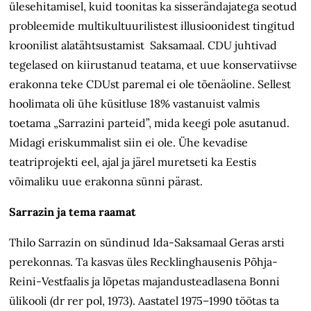
ülesehitamisel, kuid toonitas ka sisserändajatega seotud
probleemide multikultuurilistest illusioonidest tingitud
kroonilist alatähtsustamist Saksamaal. CDU juhtivad
tegelased on kiirustanud teatama, et uue konservatiivse
erakonna teke CDUst paremal ei ole tõenäoline. Sellest
hoolimata oli ühe küsitluse 18% vastanuist valmis
toetama „Sarrazini parteid”, mida keegi pole asutanud.
Midagi eriskummalist siin ei ole. Ühe kevadise
teatriprojekti eel, ajal ja järel muretseti ka Eestis
võimaliku uue erakonna sünni pärast.
Sarrazin ja tema raamat
Thilo Sarrazin on sündinud Ida-Saksamaal Geras arsti
perekonnas. Ta kasvas üles Recklinghausenis Põhja-
Reini-Vestfaalis ja lõpetas majandusteadlasena Bonni
ülikooli (dr rer pol, 1973). Aastatel 1975–1990 töötas ta