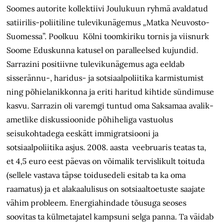
Soomes autorite kollektiivi Joulukuun ryhmä avaldatud
satiirilis-poliitiline tulevikunägemus „Matka Neuvosto-
Suomessa”. Poolkuu Kölni toomkiriku tornis ja viisnurk
Soome Eduskunna katusel on paralleelsed kujundid.
Sarrazini positiivne tulevikunägemus aga eeldab
sisserännu-, haridus- ja sotsiaalpoliitika karmistumist
ning põhielanikkonna ja eriti haritud kihtide sündimuse
kasvu. Sarrazin oli varemgi tuntud oma Saksamaa avalik-
ametlike diskussioonide põhiheliga vastuolus
seisukohtadega eeskätt immigratsiooni ja
sotsiaalpoliitika asjus. 2008. aasta veebruaris teatas ta,
et 4,5 euro eest päevas on võimalik tervislikult toituda
(sellele vastava täpse toidusedeli esitab ta ka oma
raamatus) ja et alakaalulisus on sotsiaaltoetuste saajate
vähim probleem. Energiahindade tõusuga seoses
soovitas ta külmetajatel kampsuni selga panna. Ta väidab