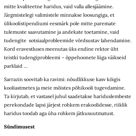
mitte kvaliteetne haridus, vaid valla allesjäämine.
Järgmistelegi valimistele minnakse loosungiga, et
ülikoolistipendiumi eesmärk pole mitte paremate
tulemuste saavutamine ja andekate toetamine, vaid
tudengite sotsiaalprobleemide võrdsustav lahendamine.
Kord eravestluses meenutas üks endine rektor üht
teistki tudengiprobleemi – õppehoonete liiga väikseid
parklaid …
Sarrazin soovitab ka ravimi: nõudlikkuse kasv kõigis
kooliastmetes ja meie mõistes põhikooli tugevdamine.
Ta kirjutab, et vastasel juhul saadetakse hariduslembeste
perekondade lapsi järjest rohkem erakoolidesse, riiklik
haridus toodab aga üha rohkem jätkusuutmatust.
Sündimusest