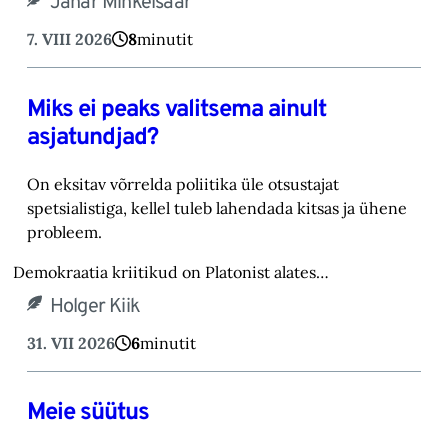
Janar Mihkelsaar
7. VIII 2026
8
minutit
Miks ei peaks valitsema ainult
asjatundjad?
On eksitav võrrelda poliitika üle otsustajat
spetsialistiga, kellel tuleb lahendada kitsas ja ühene
probleem.
Demokraatia kriitikud on Platonist alates…
Holger Kiik
31. VII 2026
6
minutit
Meie süütus