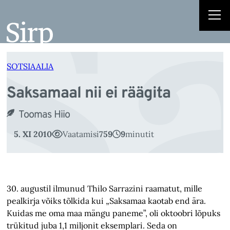
S
Liigu
sisu
juurde
SOTSIAALIA
Saksamaal nii ei räägita
Toomas Hiio
5. XI 2010
Vaatamisi
759
9
minutit
30. augustil ilmunud Thilo Sarrazini raamatut, mille
pealkirja võiks tõlkida kui „Saksamaa kaotab end ära.
Kuidas me oma maa mängu paneme”, oli oktoobri lõpuks
trükitud juba 1,1 miljonit eksemplari. Seda on