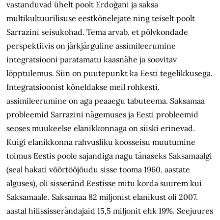
vastanduvad ühelt poolt Erdoğani ja saksa
multikultuurilisuse eestkõnelejate ning teiselt poolt
Sarrazini seisukohad. Tema arvab, et põlvkondade
perspektiivis on järkjärguline assimileerumine
integratsiooni paratamatu kaasnähe ja soovitav
lõpptulemus. Siin on puutepunkt ka Eesti tegelikkusega.
Integratsioonist kõneldakse meil rohkesti,
assimileerumine on aga peaaegu tabuteema. Saksamaa
probleemid Sarrazini nägemuses ja Eesti probleemid
seoses muukeelse elanikkonnaga on siiski erinevad.
Kuigi elanikkonna rahvusliku koosseisu muutumine
toimus Eestis poole sajandiga nagu tänaseks Saksamaalgi
(seal hakati võõrtööjõudu sisse tooma 1960. aastate
alguses), oli sisseränd Eestisse mitu korda suurem kui
Saksamaale. Saksamaa 82 miljonist elanikust oli 2007.
aastal hilississerändajaid 15,5 miljonit ehk 19%. Seejuures