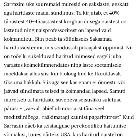
Sarrazini üks suuremaid muresid on sakslaste, eeskätt
aga haritlaste madal sündimus. Ta kirjutab, et 40%
tänastest 40–45aastastest kõrgharidusega naistest on
lastetud ning naisprofessoritest on lapsed vaid
kolmandikul. Siin peab ta süüdlaseks Saksamaa
haridussüsteemi, mis soodustab pikaajalist õppimist. Nii
on tööellu sukelduvad haritud inimesed sageli juba
varastes kolmekümnendates ning laste soetamisele
mõeldakse alles siis, kui bioloogiline kell kuuldavalt
tiksuma hakkab. Siis aga see kas enam ei õnnestu või
jäävad sündimata teised ja kolmandad lapsed. Samuti
muretseb ta haritlaste süveneva seisusliku suletuse
pärast – „vaevalt abiellub noor arst täna veel
meditsiiniõega, rääkimatagi kaunist pagaritütrest”. Kuid
Sarrazin näeb ka teistsuguse perekondliku käitumise
võimalusi, tuues näiteks USA, kus haritud naistel on