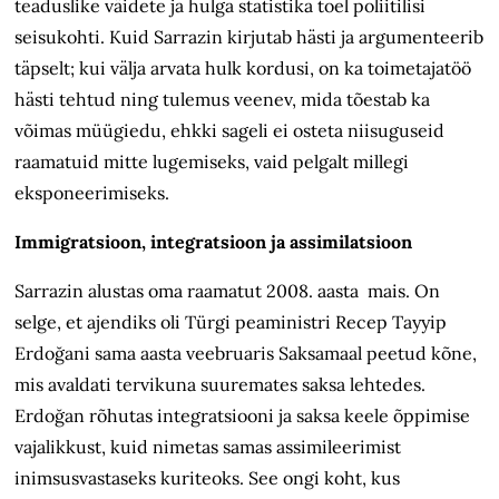
teaduslike väidete ja hulga statistika toel poliitilisi
seisukohti. Kuid Sarrazin kirjutab hästi ja argumenteerib
täpselt; kui välja arvata hulk kordusi, on ka toimetajatöö
hästi tehtud ning tulemus veenev, mida tõestab ka
võimas müügiedu, ehkki sageli ei osteta niisuguseid
raamatuid mitte lugemiseks, vaid pelgalt millegi
eksponeerimiseks.
Immigratsioon, integratsioon ja assimilatsioon
Sarrazin alustas oma raamatut 2008. aasta mais. On
selge, et ajendiks oli Türgi peaministri Recep Tayyip
Erdoğani sama aasta veebruaris Saksamaal peetud kõne,
mis avaldati tervikuna suuremates saksa lehtedes.
Erdoğan rõhutas integratsiooni ja saksa keele õppimise
vajalikkust, kuid nimetas samas assimileerimist
inimsusvastaseks kuriteoks. See ongi koht, kus