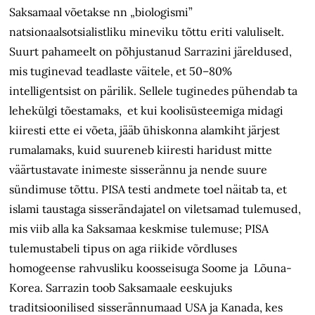
Saksamaal võetakse nn „biologismi”
natsionaalsotsialistliku mineviku tõttu eriti valuliselt.
Suurt pahameelt on põhjustanud Sarrazini järeldused,
mis tuginevad teadlaste väitele, et 50–80%
intelligentsist on pärilik. Sellele tuginedes pühendab ta
lehekülgi tõestamaks, et kui koolisüsteemiga midagi
kiiresti ette ei võeta, jääb ühiskonna alamkiht järjest
rumalamaks, kuid suureneb kiiresti haridust mitte
väärtustavate inimeste sisserännu ja nende suure
sündimuse tõttu. PISA testi andmete toel näitab ta, et
islami taustaga sisserändajatel on viletsamad tulemused,
mis viib alla ka Saksamaa keskmise tulemuse; PISA
tulemustabeli tipus on aga riikide võrdluses
homogeense rahvusliku koosseisuga Soome ja Lõuna-
Korea. Sarrazin toob Saksamaale eeskujuks
traditsioonilised sisserännumaad USA ja Kanada, kes