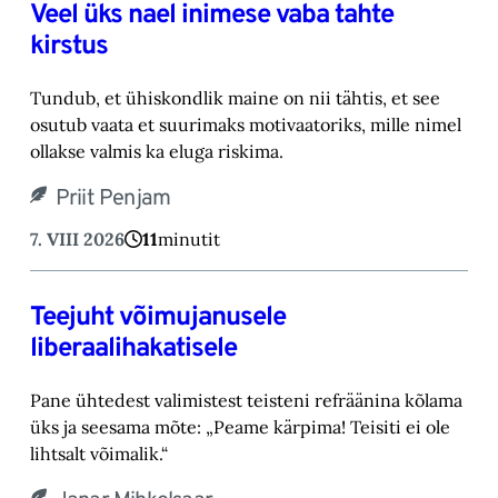
Veel üks nael inimese vaba tahte
kirstus
Tundub, et ühiskondlik maine on nii tähtis, et see
osutub vaata et suurimaks motivaatoriks, ‎mille nimel
ollakse valmis ka eluga riskima.‎
Priit Penjam
7. VIII 2026
11
minutit
Teejuht võimujanusele
liberaalihakatisele
Pane ühtedest valimistest teisteni refräänina kõlama
üks ja seesama mõte: „Peame kärpima! ‎Teisiti ei ole
lihtsalt võimalik.“‎