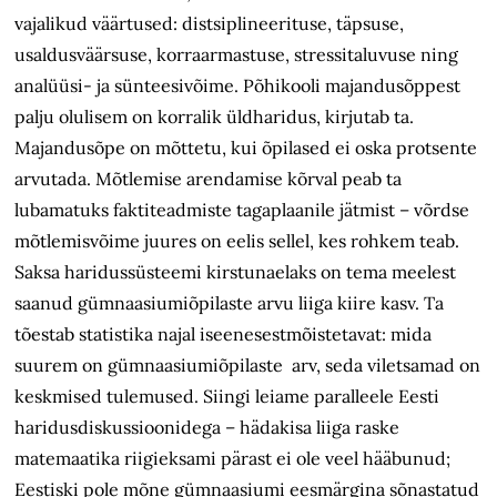
vajalikud väärtused: distsiplineerituse, täpsuse,
usaldusväärsuse, korraarmastuse, stressitaluvuse ning
analüüsi- ja sünteesivõime. Põhikooli majandusõppest
palju olulisem on korralik üldharidus, kirjutab ta.
Majandusõpe on mõttetu, kui õpilased ei oska protsente
arvutada. Mõtlemise arendamise kõrval peab ta
lubamatuks faktiteadmiste tagaplaanile jätmist – võrdse
mõtlemisvõime juures on eelis sellel, kes rohkem teab.
Saksa haridussüsteemi kirstunaelaks on tema meelest
saanud gümnaasiumiõpilaste arvu liiga kiire kasv. Ta
tõestab statistika najal iseenesestmõistetavat: mida
suurem on gümnaasiumiõpilaste arv, seda viletsamad on
keskmised tulemused. Siingi leiame paralleele Eesti
haridusdiskussioonidega – hädakisa liiga raske
matemaatika riigieksami pärast ei ole veel hääbunud;
Eestiski pole mõne gümnaasiumi eesmärgina sõnastatud