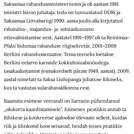
Saksamaa rahandusministeeriumis ja oli aastast 1981
ministri büroo juhataja; teda on tunnustatud DDRi ja
Saksamaa Liitvabariigi 1990. aasta juulis alla kirjutatud
rahandus-, majandus- ja sotsiaaluniooni
ettevalmistamise eest. Aastatel 1991–1997 oli ta Reinimaa-
Pfalzi liidumaa rahanduse riigisekretär, 2001–2009
Berliini rahandussenaator. Tema teeneks loetakse
Berliini eelarve karmide kokkuhoiuabinõudega
tasakaalustamist (esmakordselt pärast 1949. aastat). 2009.
aastal nimetati ta Saksa Liidupanga juhatuse liikmeks,
kus ta vastutas sularahavaldkonna eest.
Raamatu esimese veerandi on Sarrazin pühendanud
„olukorra kaardistamisele”. Esimeses peatükis annab ta
lühikese ja konkreetse ajaloolise ülevaate sellest, kuidas
riik ja ühiskond koos seisavad, heidab teises peatükis