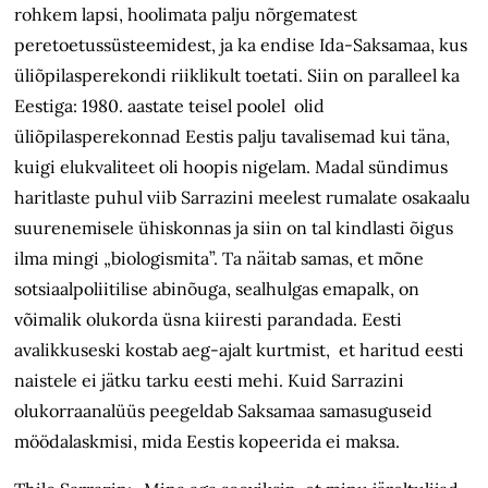
rohkem lapsi, hoolimata palju nõrgematest
peretoetussüsteemidest, ja ka endise Ida-Saksamaa, kus
üliõpilasperekondi riiklikult toetati. Siin on paralleel ka
Eestiga: 1980. aastate teisel poolel olid
üliõpilasperekonnad Eestis palju tavalisemad kui täna,
kuigi elukvaliteet oli hoopis nigelam. Madal sündimus
haritlaste puhul viib Sarrazini meelest rumalate osakaalu
suurenemisele ühiskonnas ja siin on tal kindlasti õigus
ilma mingi „biologismita”. Ta näitab samas, et mõne
sotsiaalpoliitilise abinõuga, sealhulgas emapalk, on
võimalik olukorda üsna kiiresti parandada. Eesti
avalikkuseski kostab aeg-ajalt kurtmist, et haritud eesti
naistele ei jätku tarku eesti mehi. Kuid Sarrazini
olukorraanalüüs peegeldab Saksamaa samasuguseid
möödalaskmisi, mida Eestis kopeerida ei maksa.