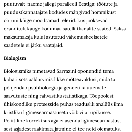
puutuvalt näeme jällegi paralleeli Eestiga: töötute ja
puudustkannatajate kodudes mängivad hommikust
õhtuni kõige moodsamad telerid, kus jooksevad
eranditult kauge kodumaa satelliitkanalite saated. Saksa
maksumaksja kulul asutatud vähemuskeelsetele
saadetele ei jätku vaatajaid.
Biologism
Biologismiks nimetavad Sarrazini oponendid tema
kohati sotsiaaldarvinistlikke mõtteavaldusi, mida ta
põhjendab psühholoogia ja geneetika uuemate
saavutuste ning rahvastikustatistikaga. Tõepoolest –
ühiskondlike protsesside puhas teaduslik analüüs ilma
kristliku ligimesearmastuseta võib viia tupikusse.
Poliitiline korrektsus aga ei asenda ligimesearmastust,
sest asjadest rääkimata jätmine ei tee neid olematuks.