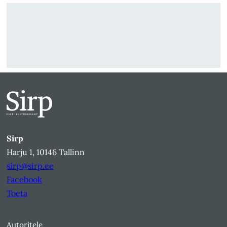
Sirp
Harju 1, 10146 Tallinn
sirp@sirp.ee
Facebook
Toeta
Autoritele