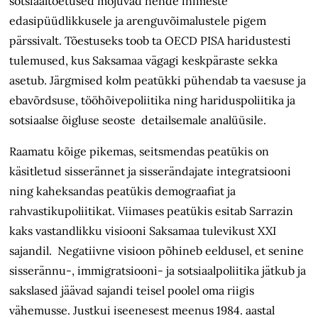
sotsiaaltoetused mõjuvad nende inimeste
edasipüüdlikkusele ja arenguvõimalustele pigem
pärssivalt. Tõestuseks toob ta OECD PISA haridustesti
tulemused, kus Saksamaa vägagi keskpäraste sekka
asetub. Järgmised kolm peatükki pühendab ta vaesuse ja
ebavõrdsuse, tööhõivepoliitika ning hariduspoliitika ja
sotsiaalse õigluse seoste detailsemale analüüsile.
Raamatu kõige pikemas, seitsmendas peatükis on
käsitletud sisserännet ja sisserändajate integratsiooni
ning kaheksandas peatükis demograafiat ja
rahvastikupoliitikat. Viimases peatükis esitab Sarrazin
kaks vastandlikku visiooni Saksamaa tulevikust XXI
sajandil. Negatiivne visioon põhineb eeldusel, et senine
sisserännu-, immigratsiooni- ja sotsiaalpoliitika jätkub ja
sakslased jäävad sajandi teisel poolel oma riigis
vähemusse. Justkui iseenesest meenus 1984. aastal