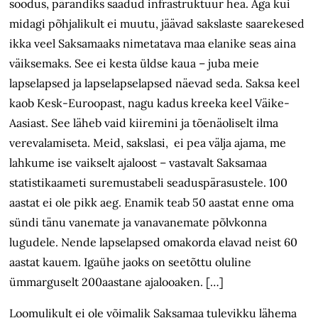
soodus, pärandiks saadud infrastruktuur hea. Aga kui
midagi põhjalikult ei muutu, jäävad sakslaste saarekesed
ikka veel Saksamaaks nimetatava maa elanike seas aina
väiksemaks. See ei kesta üldse kaua – juba meie
lapselapsed ja lapselapselapsed näevad seda. Saksa keel
kaob Kesk-Euroopast, nagu kadus kreeka keel Väike-
Aasiast. See läheb vaid kiiremini ja tõenäoliselt ilma
verevalamiseta. Meid, sakslasi, ei pea välja ajama, me
lahkume ise vaikselt ajaloost – vastavalt Saksamaa
statistikaameti suremustabeli seaduspärasustele. 100
aastat ei ole pikk aeg. Enamik teab 50 aastat enne oma
sündi tänu vanemate ja vanavanemate põlvkonna
lugudele. Nende lapselapsed omakorda elavad neist 60
aastat kauem. Igaühe jaoks on seetõttu oluline
ümmarguselt 200aastane ajalooaken. […]
Loomulikult ei ole võimalik Saksamaa tulevikku lähema