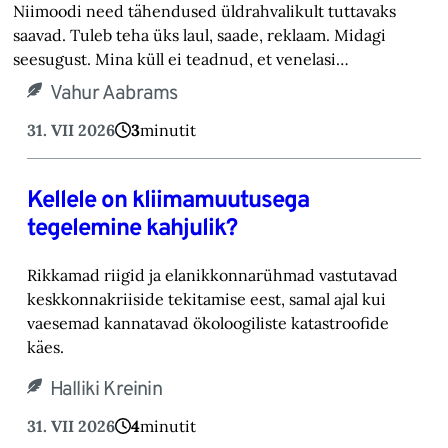
Niimoodi need tähendused üldrahvalikult tuttavaks
saavad. Tuleb teha üks laul, saade, reklaam. Midagi
seesugust. Mina küll ei teadnud, et venelasi…
Vahur Aabrams
31. VII 2026
3
minutit
Kellele on kliimamuutusega
tegelemine kahjulik?
Rikkamad riigid ja elanikkonnarühmad vastutavad
keskkonnakriiside tekitamise eest, samal ajal kui
vaesemad kannatavad ökoloogiliste katastroofide
käes.
Halliki Kreinin
31. VII 2026
4
minutit