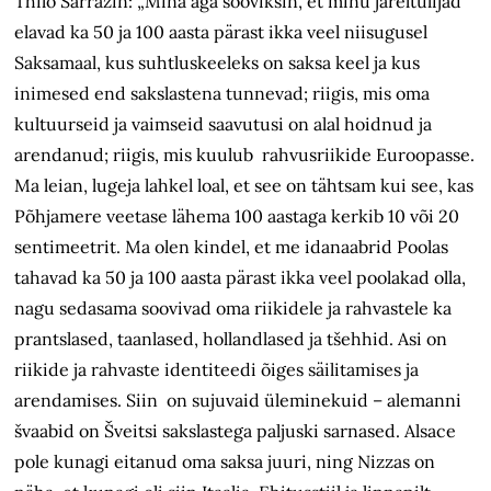
Thilo Sarrazin: „Mina aga sooviksin, et minu järeltulijad
elavad ka 50 ja 100 aasta pärast ikka veel niisugusel
Saksamaal, kus suhtluskeeleks on saksa keel ja kus
inimesed end sakslastena tunnevad; riigis, mis oma
kultuurseid ja vaimseid saavutusi on alal hoidnud ja
arendanud; riigis, mis kuulub rahvusriikide Euroopasse.
Ma leian, lugeja lahkel loal, et see on tähtsam kui see, kas
Põhjamere veetase lähema 100 aastaga kerkib 10 või 20
sentimeetrit. Ma olen kindel, et me idanaabrid Poolas
tahavad ka 50 ja 100 aasta pärast ikka veel poolakad olla,
nagu sedasama soovivad oma riikidele ja rahvastele ka
prantslased, taanlased, hollandlased ja tšehhid. Asi on
riikide ja rahvaste identiteedi õiges säilitamises ja
arendamises. Siin on sujuvaid üleminekuid – alemanni
švaabid on Šveitsi sakslastega paljuski sarnased. Alsace
pole kunagi eitanud oma saksa juuri, ning Nizzas on