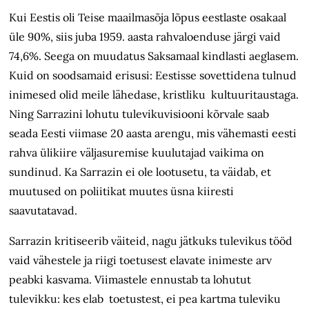
Kui Eestis oli Teise maailmasõja lõpus eestlaste osakaal
üle 90%, siis juba 1959. aasta rahvaloenduse järgi vaid
74,6%. Seega on muudatus Saksamaal kindlasti aeglasem.
Kuid on soodsamaid erisusi: Eestisse sovettidena tulnud
inimesed olid meile lähedase, kristliku kultuuritaustaga.
Ning Sarrazini lohutu tulevikuvisiooni kõrvale saab
seada Eesti viimase 20 aasta arengu, mis vähemasti eesti
rahva ülikiire väljasuremise kuulutajad vaikima on
sundinud. Ka Sarrazin ei ole lootusetu, ta väidab, et
muutused on poliitikat muutes üsna kiiresti
saavutatavad.
Sarrazin kritiseerib väiteid, nagu jätkuks tulevikus tööd
vaid vähestele ja riigi toetusest elavate inimeste arv
peabki kasvama. Viimastele ennustab ta lohutut
tulevikku: kes elab toetustest, ei pea kartma tuleviku