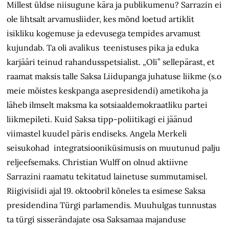
Millest üldse niisugune kära ja publikumenu? Sarrazin ei
ole lihtsalt arvamusliider, kes mõnd loetud artiklit
isikliku kogemuse ja edevusega tempides arvamust
kujundab. Ta oli avalikus teenistuses pika ja eduka
karjääri teinud rahandusspetsialist. „Oli” sellepärast, et
raamat maksis talle Saksa Liidupanga juhatuse liikme (s.o
meie mõistes keskpanga asepresidendi) ametikoha ja
läheb ilmselt maksma ka sotsiaaldemokraatliku partei
liikmepileti. Kuid Saksa tipp-poliitikagi ei jäänud
viimastel kuudel päris endiseks. Angela Merkeli
seisukohad integratsiooniküsimusis on muutunud palju
reljeefsemaks. Christian Wulff on olnud aktiivne
Sarrazini raamatu tekitatud lainetuse summutamisel.
Riigivisiidi ajal 19. oktoobril kõneles ta esimese Saksa
presidendina Türgi parlamendis. Muuhulgas tunnustas
ta türgi sisserändajate osa Saksamaa majanduse