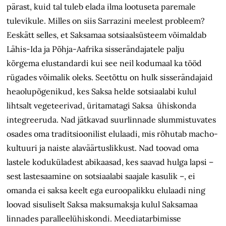
pärast, kuid tal tuleb elada ilma lootuseta paremale
tulevikule. Milles on siis Sarrazini meelest probleem?
Eeskätt selles, et Saksamaa sotsiaalsüsteem võimaldab
Lähis-Ida ja Põhja-Aafrika sisserändajatele palju
kõrgema elustandardi kui see neil kodumaal ka tööd
rügades võimalik oleks. Seetõttu on hulk sisserändajaid
heaolupõgenikud, kes Saksa helde sotsiaalabi kulul
lihtsalt vegeteerivad, üritamatagi Saksa ühiskonda
integreeruda. Nad jätkavad suurlinnade slummistuvates
osades oma traditsioonilist elulaadi, mis rõhutab macho-
kultuuri ja naiste alaväärtuslikkust. Nad toovad oma
lastele koduküladest abikaasad, kes saavad hulga lapsi –
sest lastesaamine on sotsiaalabi saajale kasulik –, ei
omanda ei saksa keelt ega euroopalikku elulaadi ning
loovad sisuliselt Saksa maksumaksja kulul Saksamaa
linnades paralleelühiskondi. Meediatarbimisse