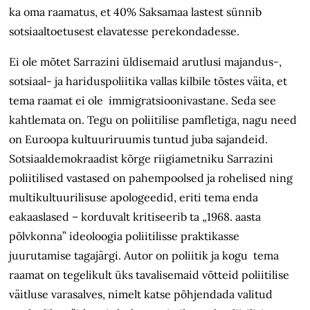
ka oma raamatus, et 40% Saksamaa lastest sünnib
sotsiaaltoetusest elavatesse perekondadesse.
Ei ole mõtet Sarrazini üldisemaid arutlusi majandus-,
sotsiaal- ja hariduspoliitika vallas kilbile tõstes väita, et
tema raamat ei ole immigratsioonivastane. Seda see
kahtlemata on. Tegu on poliitilise pamfletiga, nagu need
on Euroopa kultuuriruumis tuntud juba sajandeid.
Sotsiaaldemokraadist kõrge riigiametniku Sarrazini
poliitilised vastased on pahempoolsed ja rohelised ning
multikultuurilisuse apologeedid, eriti tema enda
eakaaslased – korduvalt kritiseerib ta „1968. aasta
põlvkonna” ideoloogia poliitilisse praktikasse
juurutamise tagajärgi. Autor on poliitik ja kogu tema
raamat on tegelikult üks tavalisemaid võtteid poliitilise
väitluse varasalves, nimelt katse põhjendada valitud