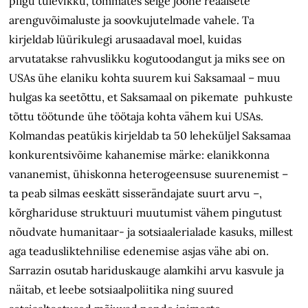
pilgu tulevikku, tõmmates selge joone reaalsete
arenguvõimaluste ja soovkujutelmade vahele. Ta
kirjeldab lüürikulegi arusaadaval moel, kuidas
arvutatakse rahvuslikku kogutoodangut ja miks see on
USAs ühe elaniku kohta suurem kui Saksamaal – muu
hulgas ka seetõttu, et Saksamaal on pikemate puhkuste
tõttu töötunde ühe töötaja kohta vähem kui USAs.
Kolmandas peatükis kirjeldab ta 50 leheküljel Saksamaa
konkurentsivõime kahanemise märke: elanikkonna
vananemist, ühiskonna heterogeensuse suurenemist –
ta peab silmas eeskätt sisserändajate suurt arvu –,
kõrghariduse struktuuri muutumist vähem pingutust
nõudvate humanitaar- ja sotsiaalerialade kasuks, millest
aga teadusliktehnilise edenemise asjas vähe abi on.
Sarrazin osutab hariduskauge alamkihi arvu kasvule ja
näitab, et leebe sotsiaalpoliitika ning suured