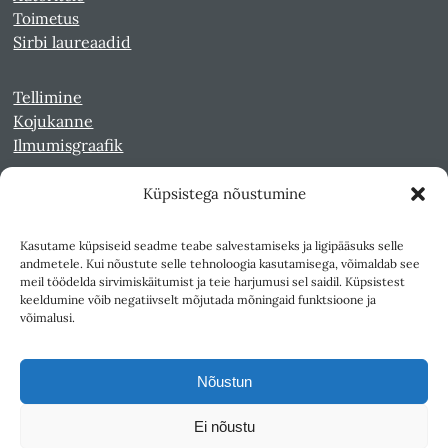
Toimetus
Sirbi laureaadid
Tellimine
Kojukanne
Ilmumisgraafik
Küpsistega nõustumine
Veebiarhiiv
Sirp pdf-failidena Digaris
Kasutame küpsiseid seadme teabe salvestamiseks ja ligipääsuks selle
Kultuurileht 1994-1997
andmetele. Kui nõustute selle tehnoloogia kasutamisega, võimaldab see
Reede 1989-1990
meil töödelda sirvimiskäitumist ja teie harjumusi sel saidil. Küpsistest
Sirp ja Vasar 1940-1989
keeldumine võib negatiivselt mõjutada mõningaid funktsioone ja
võimalusi.
Ligipääsetavus
Kasutustingimused
Nõustun
Teksti- ja andmekaeve
Ei nõustu