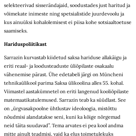
selekteerivad sisserändajaid, soodustades just haritud ja
võimekate inimeste ning spetsialistide juurdevoolu ja
kus ainuüksi kohalolemisest ei piisa kohe sotsiaaltoetuse
saamiseks.
Hariduspoliitikast
Sarrazin kurvastab kiidetud saksa hariduse allakäigu ja
eriti reaal- ja loodusteaduste üliõpilaste osakaalu
vähenemise pärast. Ühe edetabeli järgi on Müncheni
tehnikaülikool parima Saksa ülikoolina alles 55. kohal.
Viimastel aastakümnetel on eriti langenud kooliõpilaste
matemaatikatulemused. Sarrazin teab ka süüdlast. See
on „ürgvasakpoolne ühtlustav ideoloogia, mistõttu
nõudmisi alandatakse seni, kuni ka kõige nõrgemad
neid täita suudavad”. Tema arvates ei pea kool andma
mitte ainult teadmisi, vaid ka elus toimetulekuks