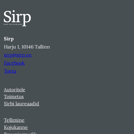
Sirp
Harju 1, 10146 Tallinn
sirp@sirp.ee
Facebook
Toeta
Autoritele
Toimetus
Sirbi laureaadid
Tellimine
Kojukanne