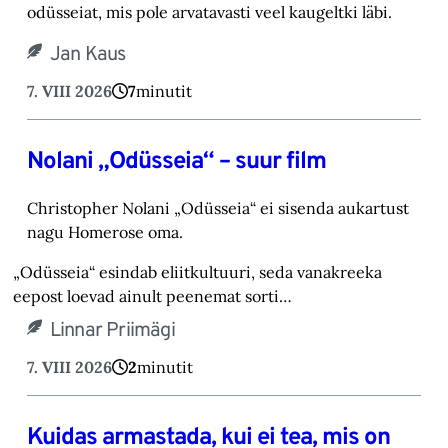
odüsseiat, mis pole arvatavasti veel kaugeltki läbi.‎
Jan Kaus
7. VIII 2026
7
minutit
Nolani „Odüsseia“ – suur film
Christopher Nolani „Odüsseia“ ei sisenda aukartust
nagu Homerose oma.‎
„Odüsseia“ esindab eliitkultuuri, seda vanakreeka
eepost loevad ainult peenemat sorti…
Linnar Priimägi
7. VIII 2026
2
minutit
Kuidas armastada, kui ei tea, mis on