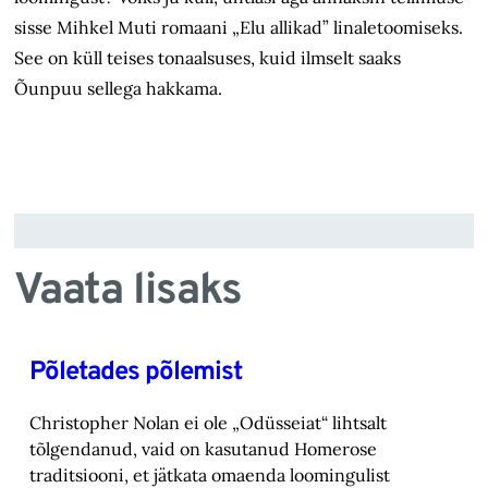
sisse Mihkel Muti romaani „Elu allikad” linaletoomiseks.
See on küll teises tonaalsuses, kuid ilmselt saaks
Õunpuu sellega hakkama.
Vaata lisaks
Põletades põlemist
Christopher Nolan ei ole „Odüsseiat“ lihtsalt
tõlgendanud, vaid on kasutanud Homerose
tra‎ditsiooni, et jätkata omaenda loomingulist