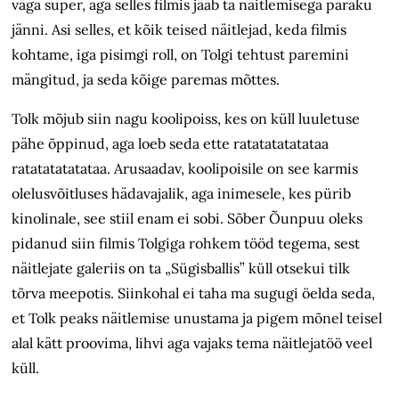
väga super, aga selles filmis jääb ta näitlemisega paraku
jänni. Asi selles, et kõik teised näitlejad, keda filmis
kohtame, iga pisimgi roll, on Tolgi tehtust paremini
mängitud, ja seda kõige paremas mõttes.
Tolk mõjub siin nagu koolipoiss, kes on küll luuletuse
pähe õppinud, aga loeb seda ette ratatatatatataa
ratatatatatataa. Arusaadav, koolipoisile on see karmis
olelusvõitluses hädavajalik, aga inimesele, kes pürib
kinolinale, see stiil enam ei sobi. Sõber Õunpuu oleks
pidanud siin filmis Tolgiga rohkem tööd tegema, sest
näitlejate galeriis on ta „Sügisballis” küll otsekui tilk
tõrva meepotis. Siinkohal ei taha ma sugugi öelda seda,
et Tolk peaks näitlemise unustama ja pigem mõnel teisel
alal kätt proovima, lihvi aga vajaks tema näitlejatöö veel
küll.