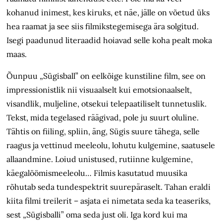
kohanud inimest, kes kiruks, et näe, jälle on võetud üks
hea raamat ja see siis filmikstegemisega ära solgitud.
Isegi paadunud literaadid hoiavad selle koha pealt moka
maas.
Õunpuu „Sügisball” on eelkõige kunstiline film, see on
impressionistlik nii visuaalselt kui emotsionaalselt,
visandlik, muljeline, otsekui telepaatiliselt tunnetuslik.
Tekst, mida tegelased räägivad, pole ju suurt oluline.
Tähtis on fiiling, spliin, äng, Sügis suure tähega, selle
raagus ja vettinud meeleolu, lohutu kulgemine, saatusele
allaandmine. Loiud unistused, rutiinne kulgemine,
käegalöömismeeleolu… Filmis kasutatud muusika
rõhutab seda tundespektrit suurepäraselt. Tahan eraldi
kiita filmi treilerit – asjata ei nimetata seda ka teaseriks,
sest „Sügisballi” oma seda just oli. Iga kord kui ma