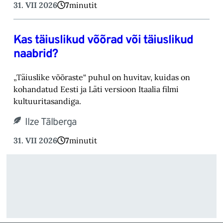
31. VII 2026
7
minutit
Kas täiuslikud võõrad või täiuslikud
naabrid?
„Täiuslike võõraste“ puhul on huvitav, kuidas on
kohandatud Eesti ja Läti versioon Itaalia filmi
kultuuritasandiga.
Ilze Tālberga
31. VII 2026
7
minutit