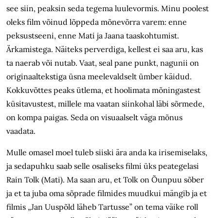
see siin, peaksin seda tegema luulevormis. Minu poolest
oleks film võinud lõppeda mõnevõrra varem: enne
peksustseeni, enne Mati ja Jaana taaskohtumist.
Ärkamistega. Näiteks perverdiga, kellest ei saa aru, kas
ta naerab või nutab. Vaat, seal pane punkt, nagunii on
originaaltekstiga üsna meelevaldselt ümber käidud.
Kokkuvõttes peaks ütlema, et hoolimata mõningastest
küsitavustest, millele ma vaatan siinkohal läbi sõrmede,
on kompa paigas. Seda on visuaalselt väga mõnus
vaadata.
Mulle omasel moel tuleb siiski ära anda ka irisemiselaks,
ja sedapuhku saab selle osaliseks filmi üks peategelasi
Rain Tolk (Mati). Ma saan aru, et Tolk on Õunpuu sõber
ja et ta juba oma sõprade filmides muudkui mängib ja et
filmis „Jan Uuspõld läheb Tartusse” on tema väike roll