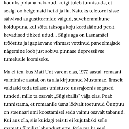
koduks pidama hakanud, kuigi tuleb tunnistada, et
sealgi on helgemaid hetki ja ilu. Näiteks teletorni sisse
sähvivad augustitormide välgud, suvehommikune
koidupuna, kui sõita taksoga koju kordaläinud peolt,
kevadised tihked udud… Sügis aga on Lasnamäel
trööstitu ja igapäevane vihmast vettinud paneelmajade
nägemine loob just sobiva pinnase depressiivse
tumeluule loomiseks.
Ma ei tea, kus Mati Unt varem elas, 1977. aastal, romaani
valmimise aastal, on ta alla kirjutanud Mustamäe. Ilmselt
valdasid teda tollases unistuste uusrajoonis segased
tunded, mille ta osavalt „Sügisballis” välja elas. Peab
tunnistama, et romaanile üsna lõdvalt toetunud Õunpuu
on stsenaariumi koostamisel seda vaimu osavalt tabanud.
Kui aus olla, siis kuidagi teisiti ei kujutakski selle
raamatu filmilist lahendust ette. Pole ma ka veel