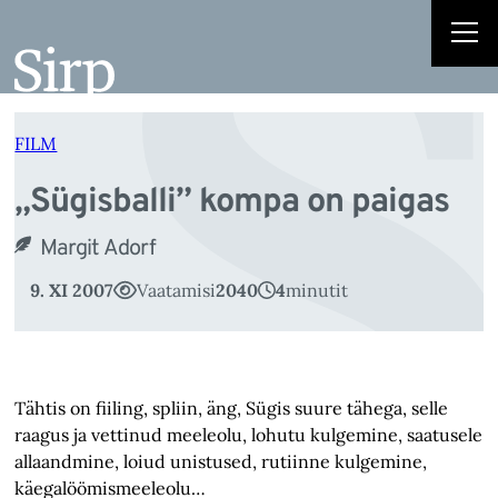
„S
Liigu
sisu
juurde
FILM
„Sügisballi” kompa on paigas
Margit Adorf
9. XI 2007
Vaatamisi
2040
4
minutit
Tähtis on fiiling, spliin, äng, Sügis suure tähega, selle
raagus ja vettinud meeleolu, lohutu kulgemine, saatusele
allaandmine, loiud unistused, rutiinne kulgemine,
käegalöömismeeleolu…