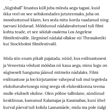
„Sügisball” linastus küll juba mõnda aega tagasi, kuid
ikka veel on see seltskondades jututeemaks, juba on
moodustunud klann, kes seda mitu korda vaadanud ning
taevani kiidavad. Möödunud nädalavahetusel tuli filmi
kohta teade, et see sõidab osalema Los Angelese
filmifestivalile. Järgmisel nädalal ollakse nii Thessaloníki
kui Stockholmi filmifestivalil.
Mida siin enam pikalt pajatada, nüüd, kus esilinastusest
ja Veneetsia võidust möödas nii kaua aega, minu lugu on
sügiseselt hanguma jäänud mitmeks nädalaks. Filmi
esilinastuse ja loo kirjutamise vahepeal tuli mul tegeleda
elukohavahetusega ning seega oli elukeskkonna teema
mulle eluliselt oluline. Olen põline tallinlane, sündinud
kesklinnas, kasvanud Kalamajas ja Kassisabas, kuni ühel
kurval päeval tuli kolida Lasnamäele, mida ma pole iialgi