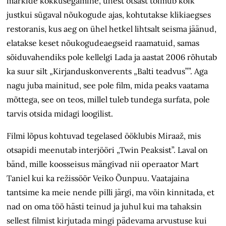
märkide kokkusegamine, ühest otsast toimub kõik
justkui sügaval nõukogude ajas, kohtutakse klikiaegses
restoranis, kus aeg on ühel hetkel lihtsalt seisma jäänud,
elatakse keset nõukogudeaegseid raamatuid, samas
sõiduvahendiks pole kellelgi Lada ja aastat 2006 rõhutab
ka suur silt „Kirjanduskonverents „Balti teadvus””. Aga
nagu juba mainitud, see pole film, mida peaks vaatama
mõttega, see on teos, millel tuleb tundega surfata, pole
tarvis otsida midagi loogilist.
Filmi lõpus kohtuvad tegelased ööklubis Miraaž, mis
otsapidi meenutab interjööri „Twin Peaksist”. Laval on
bänd, mille koosseisus mängivad nii operaator Mart
Taniel kui ka režissöör Veiko Õunpuu. Vaatajaina
tantsime ka meie nende pilli järgi, ma võin kinnitada, et
nad on oma töö hästi teinud ja juhul kui ma tahaksin
sellest filmist kirjutada mingi pädevama arvustuse kui