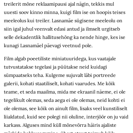
treilerit mõne reklaamipausi ajal nägin, tekkis mul
uuesti soov kinno minna, kuigi film ise on hoopis teises
meeleolus kui treiler. Lasnamäe sügisene meeleolu on
siin igal juhul veenvalt edasi antud ja ilmselt urgitseb
selle dekadentlik hallitusehõng ka nende hinge, kes ise
kunagi Lasnamäel päevagi veetnud pole.
Film algab poeetiliste miniatuuridega, kus vaatajale
tutvustatakse tegelasi ja püütakse neid kuidagi
sümpaatseks teha. Kulgeme sujuvalt läbi portreede
galerii, kohati staatiliselt, kohati vaarudes. Me kõik
teame, et seda maailma, mida me ekraanil näeme, ei ole
tegelikult olemas, seda aega ei ole olemas, neid kohti ei
ole olemas, see kõik on ainult film, lisaks veel kunstiliselt
liialdatud, kuid see polegi nii oluline, interjöör on ju vaid
karkass. Alguses mind küll mõnevõrra häiris ajaliste