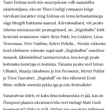
Taavi Eelmaa teeb siin suurepärase rolli saatanliku
uksehoidjana, eks on Theo Undigi romaanis kõige
värvikam karakter ning Eelmaa on tema kehastamisega
väga blingilt hakkama saanud. Kõrvalosalised, või peaks
ütlema miniatuuride peategelased, on „Sügisballis” kõik
kestvaid ovatsioone väärt: Rein Pakk, Ivo Uukkivi, Liina
Tennosaar, Viire Valdma, Sulevi Peltola… Nende väikeste,
kuid efektsete esituste najal saab „Sügisballist” nauditav
mosaiik, läbimõeldud tantsuetendus, kus keegi peale
kohmaka luuletaja ei komista. Tänama peaks veel Juhan
Ulfsakit, Maarja Jakobsoni ja Iris Perssonit, Mirtel Pohlat
ja Tiina Tauraitet. „Sügisball” on üks väheseid Eesti
filme, millele soovida pikka iga ja edu festivalidel.
Vanarahvas ütleb, et kaks ilma kolmandata ei jää, kas on
Õunpuul plaanis ekraniseerida veel midagi Mati Undi
loomingust? Võiks ju küll, ühtlasi aga annaksin tellimuse