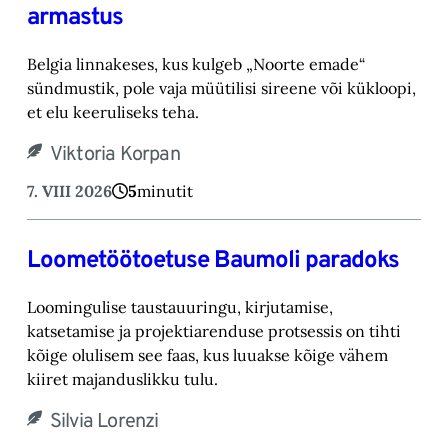
armastus
Belgia linnakeses, kus kulgeb „Noorte emade“
sündmustik, pole vaja müütilisi sireene või kük‎loopi,
et elu keeruliseks teha. ‎
Viktoria Korpan
7. VIII 2026
5
minutit
Loometöötoetuse Baumoli paradoks
Loomingulise taustauuringu, kirjutamise,
katsetamise ja projektiarenduse protsessis on tihti
kõige olulisem see faas, kus luuakse kõige vähem
kiiret majanduslikku tulu.
Silvia Lorenzi